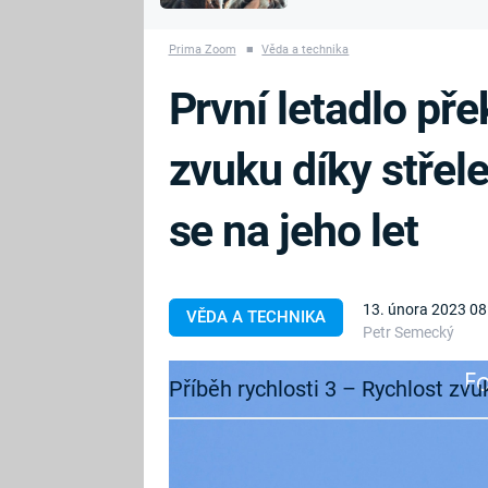
MARIE TEREZIE
vyhynuli
ADOLF HITLER
NAPOLEON
Prima Zoom
■
Věda a technika
BONAPARTE
ATENTÁT NA
První letadlo pře
REINHARDA
BRITSKÁ
HEYDRICHA
KRÁLOVSKÁ
zvuku díky střele
RODINA
PRVNÍ SVĚTOVÁ
VÁLKA
se na jeho let
13. února 2023 08
VĚDA A TECHNIKA
Petr Semecký
Fa
Příběh rychlosti 3 – Rychlost zvu
Zatímco dnes je překonávání hran
zcela normální záležitostí, v roce