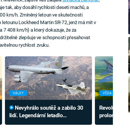
je tak, aby dosáhl rychlosti deseti machů, a
 000 km/h. Zmíněný letoun ve skutečnosti
ho letounu Lockheed Martin SR-72, jenž má mít v
 7 408 km/h) a který dokazuje, že za
adržitelně zlepšuje ve schopnosti přesahovat
vitelnou rychlost zvuku.
VÁLKY
VĚDA A TECHNI
Nevyhrálo soutěž a zabilo 30
Revoluční su
lidí. Legendární letadlo
prolomí hran
Američanů se vykoupilo válkou
novým způso