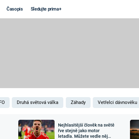
Časopis
Sledujte prima+
Věda a
Války
technika
STUDENÁ V
KORONAVIRUS
VÁLKA VE
VIETNAMU
VESMÍR
VÁLEČNÉ FI
MARS
SERIÁLY
FO
Druhá světová válka
Záhady
Vetřelci dávnověku
Nejhlasitější člověk na světě
Záhady a
Zajímav
řve stejně jako motor
letadla. Můžete vedle něj
konspirace