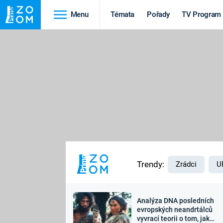
Menu
Témata
Pořady
TV Program
Cestování
Historie
HRADY A ZÁMKY
VIKINGOVÉ
HEDVÁBNÁ STEZKA
EPIDEMIE A
PANDEMIE
PŘÍRODA
STAROVĚKÝ EGYPT
Trendy:
Zrádci
U
Analýza DNA posledních
Druhá
Výročí
evropských neandrtálců
vyvrací teorii o tom, jak
světová válka