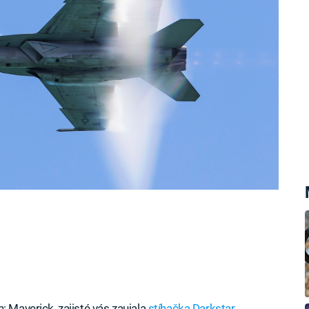
toun Bell X-1, který se designem
ilů střelných zbraní.
: Maverick, zajisté vás zaujala
stíhačka Darkstar
,