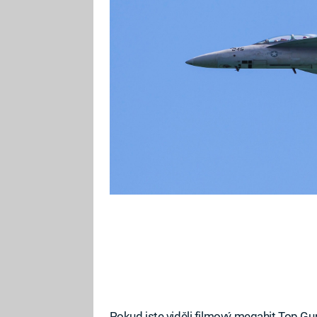
Vše ale změnil experimentální le
inspiroval u smrtonosných projekt
Pokud jste viděli filmový megahit Top Gun