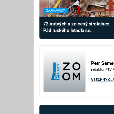
ZAJÍMAVOSTI
72 mrtvých a zničený sirotčinec.
Pád ruského letadla se
stíhačkami nebyl oficiálně
vysvětlen
Petr Seme
redaktor FTV 
VŠECHNY ČL