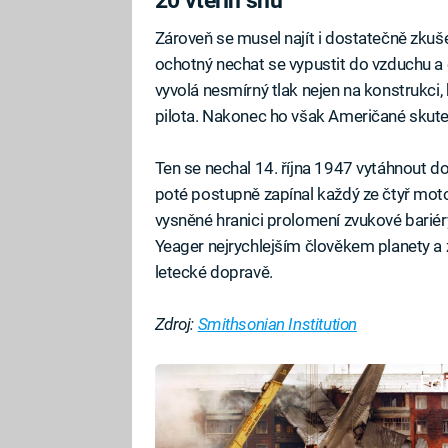
20 vteřin snů
Zároveň se musel najít i dostatečně zkušen
ochotný nechat se vypustit do vzduchu a o
vyvolá nesmírný tlak nejen na konstrukci,
pilota. Nakonec ho však Američané skute
Ten se nechal 14. října 1947 vytáhnout 
poté postupně zapínal každý ze čtyř motor
vysněné hranici prolomení zvukové bariéry
Yeager nejrychlejším člověkem planety a zá
letecké dopravě.
Zdroj:
Smithsonian Institution
Fa