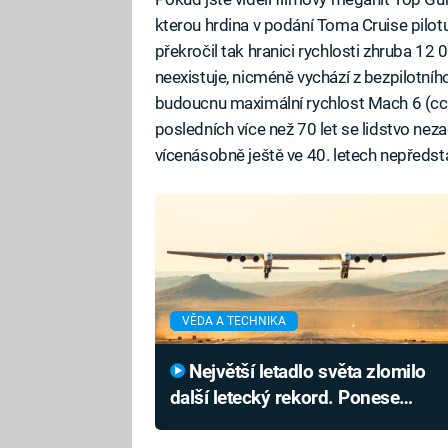
kterou hrdina v podání Toma Cruise pilotu
překročil tak hranici rychlosti zhruba 12
neexistuje, nicméně vychází z bezpilotní
budoucnu maximální rychlost Mach 6 (cca
posledních více než 70 let se lidstvo nez
vícenásobně ještě ve 40. letech nepředsta
VĚDA A TECHNIKA
Největší letadlo světa zlomilo
další letecký rekord. Ponese
unikátní nadzvukový stroj