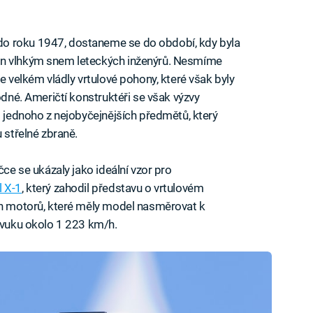
neuslyšíme
o roku 1947, dostaneme se do období, kdy byla
en vlhkým snem leteckých inženýrů. Nesmíme
ve velkém vládly vrtulové pohony, které však byly
odné. Američtí konstruktéři se však výzvy
m jednoho z nejobyčejnějších předmětů, který
 střelné zbraně.
čce se ukázaly jako ideální vzor pro
l X-1
, který zahodil představu o vrtulovém
ých motorů, které měly model nasměrovat k
 zvuku okolo 1 223 km/h.