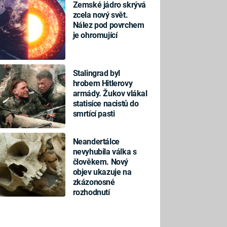
Zemské jádro skrývá
zcela nový svět.
Nález pod povrchem
je ohromující
Stalingrad byl
hrobem Hitlerovy
armády. Žukov vlákal
statisíce nacistů do
smrtící pasti
Neandertálce
nevyhubila válka s
člověkem. Nový
KA
VÝROČÍ
objev ukazuje na
zkázonosné
personické letadlo
Exploze semtexu roztrhala
rozhodnutí
ici zvuku zcela
letadlo na kusy. Zemřelo 270 li
bem. Prý ho vůbec
teroristé byli roky pod ochra