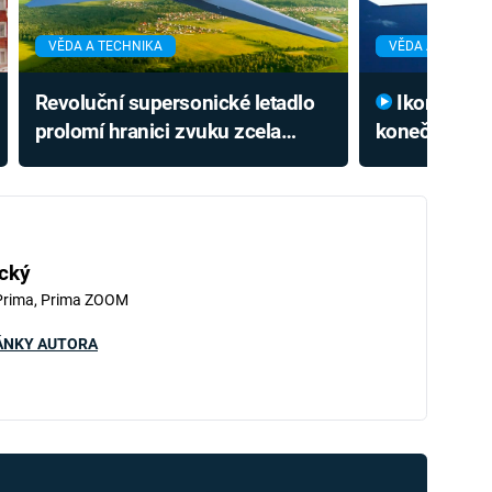
VĚDA A TECHNIKA
VĚDA A TECHNI
Revoluční supersonické letadlo
Ikonický Concorde má
prolomí hranici zvuku zcela
konečně nás
novým způsobem. Prý ho vůbec
si nadzvukov
neuslyšíme
budoucnosti 
fotkách
cký
Prima, Prima ZOOM
ÁNKY AUTORA