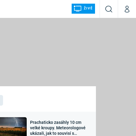
ŽIVĚ
Vyhledávání
Můj p
Prima+
ÁLKA
CNN Prima NEWS
Prima FRESH
Prima LIVING
LMY A
Prima Ženy
Prima LAJK
Prachaticko zasáhly 10 cm
osti
velké kroupy. Meteorologové
Sledujte nás
ukázali, jak to souvisí s