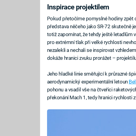
Inspirace projektilem
Pokud přetočíme pomyslné hodiny zpět d
představa něčeho jako SR-72 skutečně j
totiž zapomínat, že tehdy ještě letadlům 
pro extrémní tlak při velké rychlosti nevh
nezalekli a nechali se inspirovat vzhlede
dokáže hranici zvuku prorážet – projektilu
Jeho hladké linie směřující k průrazné špi
aerodynamický experimentální letoun
Bel
pohonu a vsadil vše na čtveřici raketov
překonání Mach 1, tedy hranici rychlosti