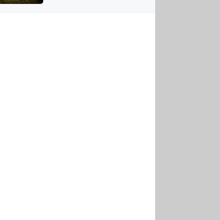
US
tornádem
RSUS
ZE A