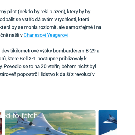
ý pilot (někdo by řekl blázen), který by byl
dpálit se vstříc dálavám v rychlosti, která
 která by se mohla rozlomit, ale samozřejmě i na
čně našli v
Charlesovi Yeagerovi
.
do devítikilometrové výšky bombardérem B-29 a
ů, které Bell X-1 postupně přibližovaly k
. Povedlo se to na 20 vteřin, během nichž byl
roveň popostrčil lidstvo k další z revolucí v
iled to fetch