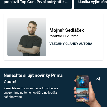
proslavil Top Gun. První ostrý střet
klasika výjimečn
trval jen 45 vteřin
hlavní roli kvůl
Mojmír Sedláček
redaktor FTV Prima
VŠECHNY ČLÁNKY AUTORA
Nenechte si ujít novinky Prima
Zoom!
Zanechte nám svůj e-mail a 1x týdně vás
upozorníme na to nejnovější a nejlepší z
našeho webu.