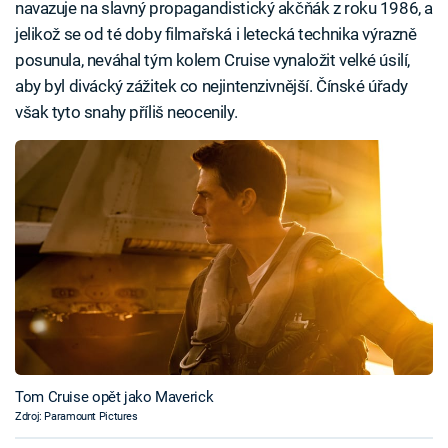
navazuje na slavný propagandistický akčňák z roku 1986, a
jelikož se od té doby filmařská i letecká technika výrazně
posunula, neváhal tým kolem Cruise vynaložit velké úsilí,
aby byl divácký zážitek co nejintenzivnější. Čínské úřady
však tyto snahy příliš neocenily.
Tom Cruise opět jako Maverick
Zdroj: Paramount Pictures