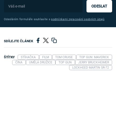
ODESLAT
Odesláním formuláře souhlasíte s
podmínkami zpracování osobních údajů
SDÍLEJTE ČLÁNEK
ŠTÍTKY
STÍHAČKA
FILM
TOM CRUISE
TOP GUN: MAVERICK
ČÍNA
UMĚLÁ DRUŽICE
TOP GUN
JERRY BRUCKHEIMER
LOCKHEED MARTIN SR-72