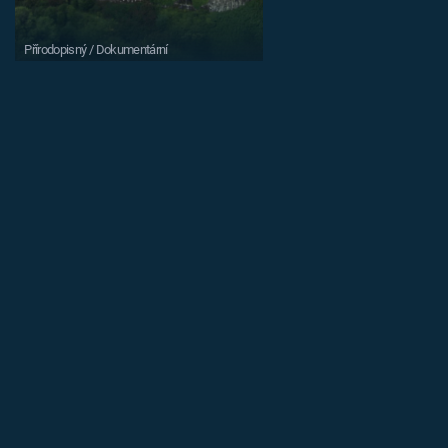
Přírodopisný / Dokumentární