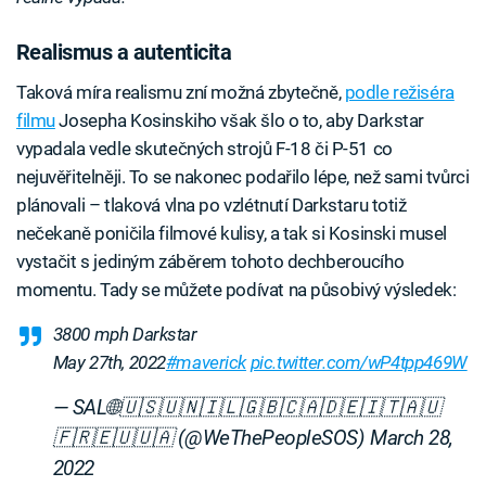
Realismus a autenticita
Taková míra realismu zní možná zbytečně,
podle režiséra
filmu
Josepha Kosinskiho však šlo o to, aby Darkstar
vypadala vedle skutečných strojů F-18 či P-51 co
nejuvěřitelněji. To se nakonec podařilo lépe, než sami tvůrci
plánovali – tlaková vlna po vzlétnutí Darkstaru totiž
nečekaně poničila filmové kulisy, a tak si Kosinski musel
vystačit s jediným záběrem tohoto dechberoucího
momentu. Tady se můžete podívat na působivý výsledek:
3800 mph Darkstar
May 27th, 2022
#maverick
pic.twitter.com/wP4tpp469W
— SAL🌐🇺🇸🇺🇳🇮🇱🇬🇧🇨🇦🇩🇪🇮🇹🇦🇺
🇫🇷🇪🇺🇺🇦 (@WeThePeopleSOS)
March 28,
2022