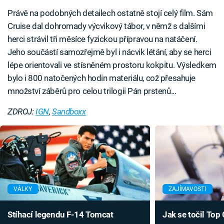
Právě na podobných detailech ostatně stojí celý film. Sám
Cruise dal dohromady výcvikový tábor, v němž s dalšími
herci strávil tři měsíce fyzickou přípravou na natáčení.
Jeho součástí samozřejmě byl i nácvik létání, aby se herci
lépe orientovali ve stísněném prostoru kokpitu. Výsledkem
bylo i 800 natočených hodin materiálu, což přesahuje
množství záběrů pro celou trilogii Pán prstenů...
ZDROJ:
IGN
,
Sandboxx
VÁLKY
ZAJÍMAVOSTI
Stíhací legendu F-14 Tomcat
Jak se točil Top 