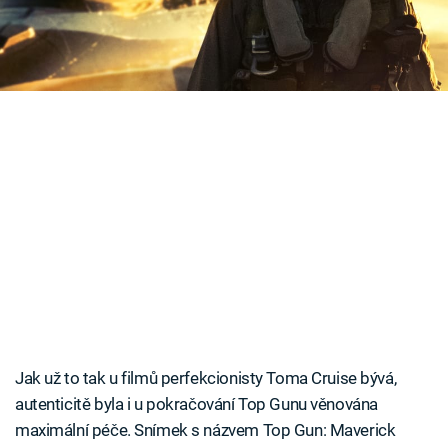
na obtíž...
Časopis
Sledujte prima+
Přihlášení
Sledujte nás
Jak už to tak u filmů perfekcionisty Toma Cruise bývá,
autenticitě byla i u pokračování Top Gunu věnována
maximální péče. Snímek s názvem Top Gun: Maverick