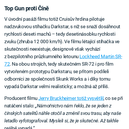
Top Gun proti Číně
V úvodní pasáži filmu totiž Cruisův hrdina pilotuje
nadzvukovou stíhačku Darkstar, s níž se snaží dosáhnout
rychlosti deseti machů – tedy desetinásobku rychlosti
zvuku (zhruba 12 000 km/h). Ve filmu létající stíhačka ve
skutečnosti neexistuje, designově však vychází
z bezpilotního průzkumného letounu
Lockheed Martin SR-
72
. Na obou strojích, tedy skutečném SR-72 i pro film
vytvořeném prototypu Darkstaru, se přitom podíleli
odborníci ze společnosti Skunk Works a i díky tomu
vypadá Darkstar velmi realisticky; a možná až příliš.
Producent filmu
Jerry Bruckheimer totiž vysvětlil
, co se při
natáčení stalo:
„Námořnictvo nám řeklo, že se jeden z
čínských satelitů náhle otočil a změnil svou trasu, aby naše
letadlo vyfotografoval. Mysleli si, že je skutečné. Až takhle
reálně vypadá.“