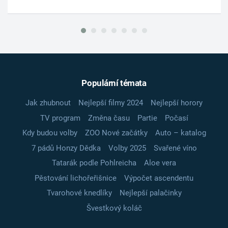
Populární témata
Jak zhubnout
Nejlepší filmy 2024
Nejlepší horory
TV program
Změna času
Partie
Počasí
Kdy budou volby
ZOO Nové začátky
Auto – katalog
7 pádů Honzy Dědka
Volby 2025
Svařené víno
Tatarák podle Pohlreicha
Aloe vera
Pěstování lichořeřišnice
Výpočet ascendentu
Tvarohové knedlíky
Nejlepší palačinky
Švestkový koláč