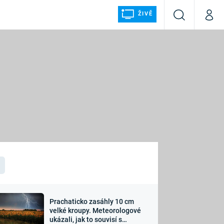
ŽIVĚ
Vyhledávání
Můj p
Prima+
ÁLKA
CNN Prima NEWS
Prima FRESH
Prima LIVING
LMY A
Prima Ženy
Prima LAJK
Prachaticko zasáhly 10 cm
osti
velké kroupy. Meteorologové
Sledujte nás
ukázali, jak to souvisí s