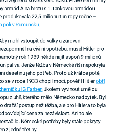
ie a zejména sovětského Baku. Právě sem mířily
ny armád A na hrotu s 1. tankovou armádou
ě produkovala 22,5 milionu tun ropy ročně –
h polí v Rumunsku
.
Aby mohl vstoupit do války a zároveň
nezapomněl na civilní spotřebu, musel Hitler pro
samotný rok 1939 někde najít aspoň 9 milionů
tun paliva. Jenže těžba v Německé říši nepokryla
ani desetinu jeho potřeb. Proto už krátce poté,
co se v roce 1933 chopil moci, pověřil Hitler
obří
chemičku IG Farben
úkolem vyvinout umělou
ropu z uhlí, kterého mělo Německo nadbytek. Byl
to dražší postup než těžba, ale pro Hitlera to byla
odpovídající cena za nezávislost. Ani to ale
nestačilo. Německé potřeby byly stále pokryty
jen z jedné třetiny.