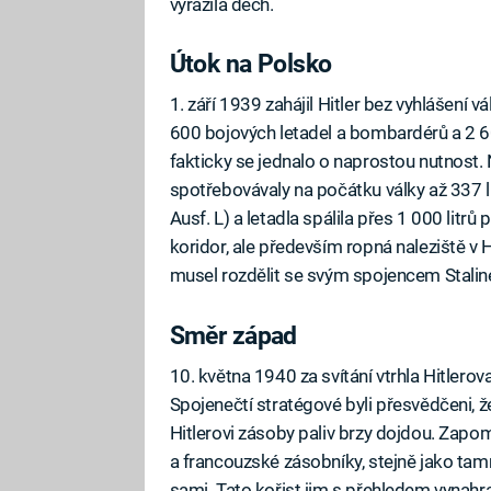
vyrazila dech.
Útok na Polsko
1. září 1939 zahájil Hitler bez vyhlášení 
600 bojových letadel a bombardérů a 2 600
fakticky se jednalo o naprostou nutnost.
spotřebovávaly na počátku války až 337 l
Ausf. L) a letadla spálila přes 1 000 litrů
koridor, ale především ropná naleziště v H
musel rozdělit se svým spojencem Stali
Směr západ
10. května 1940 za svítání vtrhla Hitlero
Spojenečtí stratégové byli přesvědčeni, 
Hitlerovi zásoby paliv brzy dojdou. Zapom
a francouzské zásobníky, stejně jako tamní
sami. Tato kořist jim s přehledem vynahrad