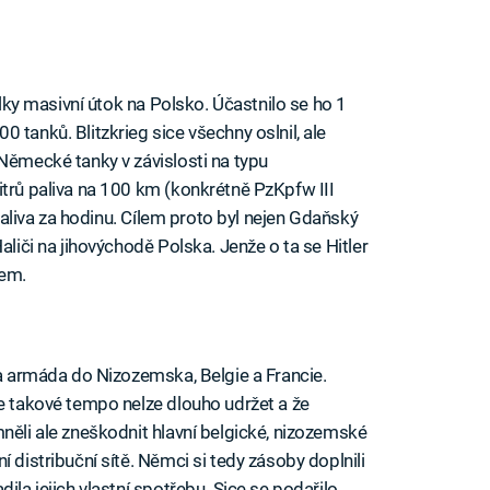
války masivní útok na Polsko. Účastnilo se ho 1
 tanků. Blitzkrieg sice všechny oslnil, ale
 Německé tanky v závislosti na typu
itrů paliva na 100 km (konkrétně PzKpfw III
 paliva za hodinu. Cílem proto byl nejen Gdaňský
aliči na jihovýchodě Polska. Jenže o ta se Hitler
nem.
va armáda do Nizozemska, Belgie a Francie.
že takové tempo nelze dlouho udržet a že
něli ale zneškodnit hlavní belgické, nizozemské
 distribuční sítě. Němci si tedy zásoby doplnili
ila jejich vlastní spotřebu. Sice se podařilo