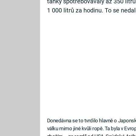
tanky spotřebovávaly až 350 litrů
1 000 litrů za hodinu. To se neda
Donedávna se to tvrdilo hlavně o Japonsku,
válku mimo jiné kvůli ropě. Ta byla v Evr