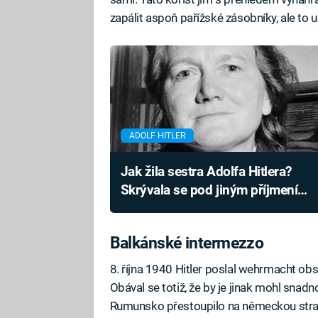
zapálit aspoň pařížské zásobníky, ale to 
ADOLF HITLER
Jak žila sestra Adolfa Hitlera?
Skrývala se pod jiným příjmením,
o bratrovi promluvila jen jednou
Balkánské intermezzo
8. října 1940 Hitler poslal wehrmacht ob
Obával se totiž, že by je jinak mohl snad
Rumunsko přestoupilo na německou stra