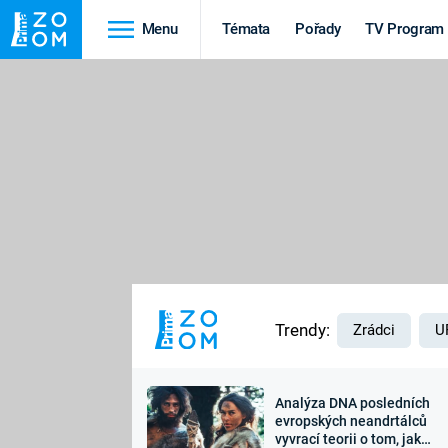
Menu
Témata
Pořady
TV Program
Cestování
Historie
HRADY A ZÁMKY
VIKINGOVÉ
HEDVÁBNÁ STEZKA
EPIDEMIE A
PANDEMIE
PŘÍRODA
STAROVĚKÝ EGYPT
Trendy:
Zrádci
U
Analýza DNA posledních
Druhá
Výročí
evropských neandrtálců
vyvrací teorii o tom, jak
světová válka