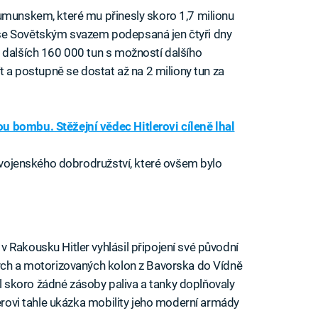
umunskem, které mu přinesly skoro 1,7 milionu
se Sovětským svazem podepsaná jen čtyři dny
 dalších 160 000 tun s možností dalšího
ít a postupně se dostat až na 2 miliony tun za
 bombu. Stěžejní vědec Hitlerovi cíleně lhal
o vojenského dobrodružství, které ovšem bylo
 Rakousku Hitler vyhlásil připojení své původní
vých a motorizovaných kolon z Bavorska do Vídně
skoro žádné zásoby paliva a tanky doplňovaly
lerovi tahle ukázka mobility jeho moderní armády