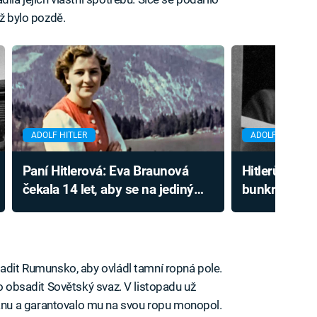
už bylo pozdě.
ADOLF HITLER
ADOLF HITLER
Paní Hitlerová: Eva Braunová
Hitlerův sup
čekala 14 let, aby se na jediný
bunkrem. Ne
den stala manželkou vůdce třetí
vybavení dop
říše
kulomety
sadit Rumunsko, aby ovládl tamní ropná pole.
no obsadit Sovětský svaz. V listopadu už
nu a garantovalo mu na svou ropu monopol.