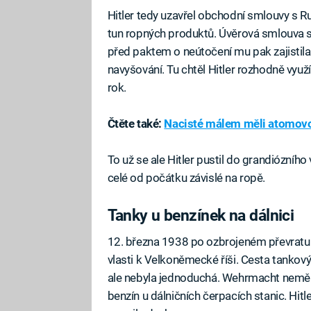
Hitler tedy uzavřel obchodní smlouvy s R
tun ropných produktů. Úvěrová smlouva 
před paktem o neútočení mu pak zajistila
navyšování. Tu chtěl Hitler rozhodně využ
rok.
Čtěte také:
Nacisté málem měli atomovou
To už se ale Hitler pustil do grandiózníh
celé od počátku závislé na ropě.
Tanky u benzínek na dálnici
12. března 1938 po ozbrojeném převratu v
vlasti k Velkoněmecké říši. Cesta tanko
ale nebyla jednoduchá. Wehrmacht neměl 
benzín u dálničních čerpacích stanic. Hit