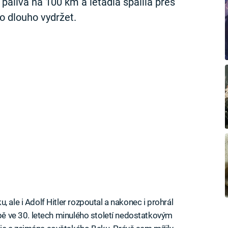
 paliva na 100 km a letadla spálila přes
lo dlouho vydržet.
 ale i Adolf Hitler rozpoutal a nakonec i prohrál
opě ve 30. letech minulého století nedostatkovým