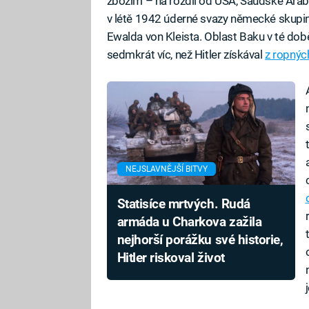
zbožím – na rozdíl od USA, Saúdské Aráb
v létě 1942 úderné svazy německé skupi
Ewalda von Kleista. Oblast Baku v té dob
sedmkrát víc, než Hitler získával
z ropnýc
NEJSLAVNĚJŠÍ BITVY
Statisíce mrtvých. Rudá
armáda u Charkova zažila
nejhorší porážku své historie,
Hitler riskoval život