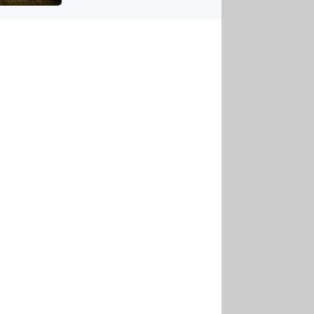
US
tornádem
RSUS
ZE A