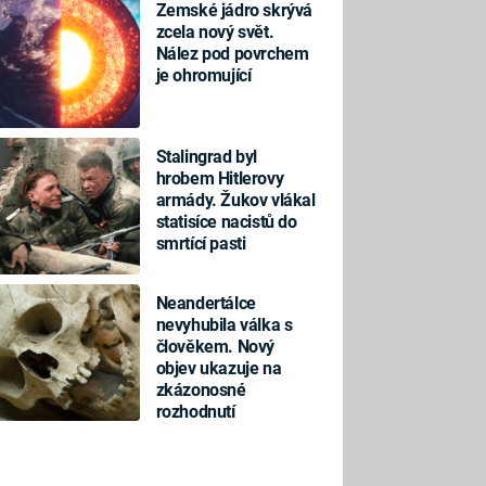
Zemské jádro skrývá
zcela nový svět.
Nález pod povrchem
je ohromující
Stalingrad byl
hrobem Hitlerovy
armády. Žukov vlákal
statisíce nacistů do
smrtící pasti
Neandertálce
nevyhubila válka s
člověkem. Nový
objev ukazuje na
zkázonosné
rozhodnutí