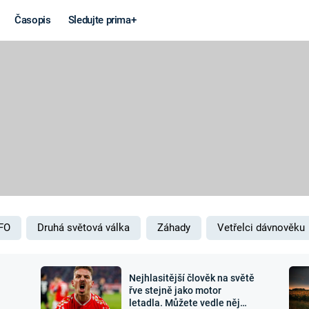
Časopis
Sledujte prima+
Věda a
Války
technika
STUDENÁ V
KORONAVIRUS
VÁLKA VE
VIETNAMU
VESMÍR
VÁLEČNÉ FI
MARS
SERIÁLY
FO
Druhá světová válka
Záhady
Vetřelci dávnověku
Nejhlasitější člověk na světě
Záhady a
Zajímav
řve stejně jako motor
letadla. Můžete vedle něj
konspirace