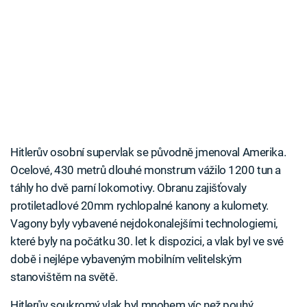
Hitlerův osobní supervlak se původně jmenoval Amerika.
Ocelové, 430 metrů dlouhé monstrum vážilo 1200 tun a
táhly ho dvě parní lokomotivy. Obranu zajišťovaly
protiletadlové 20mm rychlopalné kanony a kulomety.
Vagony byly vybavené nejdokonalejšími technologiemi,
které byly na počátku 30. let k dispozici, a vlak byl ve své
době i nejlépe vybaveným mobilním velitelským
stanovištěm na světě.
Hitlerův soukromý vlak byl mnohem víc než pouhý