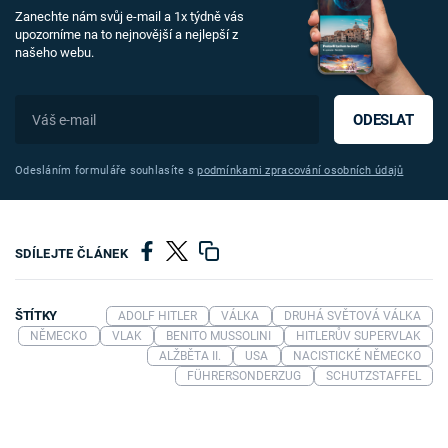
Zanechte nám svůj e-mail a 1x týdně vás
upozorníme na to nejnovější a nejlepší z
našeho webu.
ODESLAT
Odesláním formuláře souhlasíte s
podmínkami zpracování osobních údajů
SDÍLEJTE ČLÁNEK
ŠTÍTKY
ADOLF HITLER
VÁLKA
DRUHÁ SVĚTOVÁ VÁLKA
NĚMECKO
VLAK
BENITO MUSSOLINI
HITLERŮV SUPERVLAK
ALŽBĚTA II.
USA
NACISTICKÉ NĚMECKO
FÜHRERSONDERZUG
SCHUTZSTAFFEL