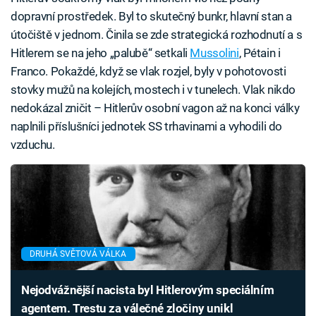
dopravní prostředek. Byl to skutečný bunkr, hlavní stan a
útočiště v jednom. Činila se zde strategická rozhodnutí a s
Hitlerem se na jeho „palubě“ setkali
Mussolini
, Pétain i
Franco. Pokaždé, když se vlak rozjel, byly v pohotovosti
stovky mužů na kolejích, mostech i v tunelech. Vlak nikdo
nedokázal zničit – Hitlerův osobní vagon až na konci války
naplnili příslušníci jednotek SS trhavinami a vyhodili do
vzduchu.
DRUHÁ SVĚTOVÁ VÁLKA
Nejodvážnější nacista byl Hitlerovým speciálním
agentem. Trestu za válečné zločiny unikl