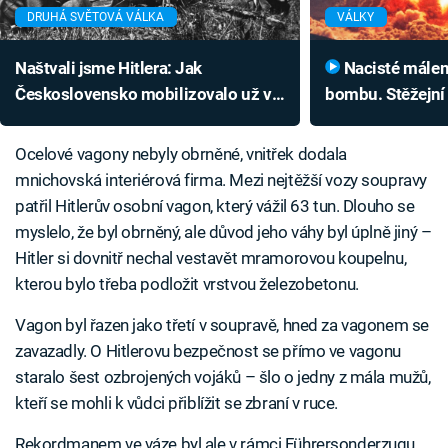
DRUHÁ SVĚTOVÁ VÁLKA
VÁLKY
Naštvali jsme Hitlera: Jak
Nacisté málem měli atomovou
Československo mobilizovalo už v
bombu. Stěžejní 
květnu 1938
cíleně lhal
Ocelové vagony nebyly obrněné, vnitřek dodala
mnichovská interiérová firma. Mezi nejtěžší vozy soupravy
patřil Hitlerův osobní vagon, který vážil 63 tun. Dlouho se
myslelo, že byl obrněný, ale důvod jeho váhy byl úplně jiný –
Hitler si dovnitř nechal vestavět mramorovou koupelnu,
kterou bylo třeba podložit vrstvou železobetonu.
Vagon byl řazen jako třetí v soupravě, hned za vagonem se
zavazadly. O Hitlerovu bezpečnost se přímo ve vagonu
staralo šest ozbrojených vojáků – šlo o jedny z mála mužů,
kteří se mohli k vůdci přiblížit se zbraní v ruce.
Rekordmanem ve váze byl ale v rámci Führersonderzugu