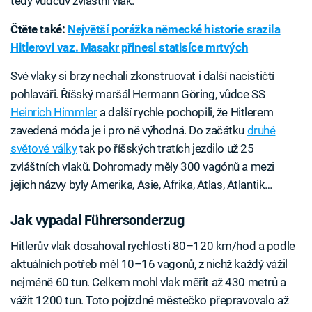
tedy vůdcův zvláštní vlak.
Čtěte také:
Největší porážka německé historie srazila
Hitlerovi vaz. Masakr přinesl statisíce mrtvých
Své vlaky si brzy nechali zkonstruovat i další nacističtí
pohlaváři. Říšský maršál Hermann Göring, vůdce SS
Heinrich Himmler
a další rychle pochopili, že Hitlerem
zavedená móda je i pro ně výhodná. Do začátku
druhé
světové války
tak po říšských tratích jezdilo už 25
zvláštních vlaků. Dohromady měly 300 vagónů a mezi
jejich názvy byly Amerika, Asie, Afrika, Atlas, Atlantik…
Jak vypadal Führersonderzug
Hitlerův vlak dosahoval rychlosti 80–120 km/hod a podle
aktuálních potřeb měl 10–16 vagonů, z nichž každý vážil
nejméně 60 tun. Celkem mohl vlak měřit až 430 metrů a
vážit 1200 tun. Toto pojízdné městečko přepravovalo až