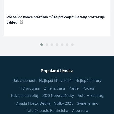
Počasí do konce prázdnin může překvapit. Detaily prozrazuje
výhled
Populární témata
Jak zhubnout
Nejlepší filmy 2024
Nejlepší horory
TV program
Změna času
Partie
Počasí
Kdy budou volby
ZOO Nové začátky
Auto – katalog
7 pádů Honzy Dědka
Volby 2025
Svařené víno
Tatarák podle Pohlreicha
Aloe vera