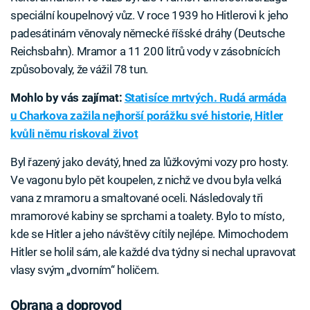
speciální koupelnový vůz. V roce 1939 ho Hitlerovi k jeho
padesátinám věnovaly německé říšské dráhy (Deutsche
Reichsbahn). Mramor a 11 200 litrů vody v zásobnících
způsobovaly, že vážil 78 tun.
Mohlo by vás zajímat:
Statisíce mrtvých. Rudá armáda
u Charkova zažila nejhorší porážku své historie, Hitler
kvůli němu riskoval život
Byl řazený jako devátý, hned za lůžkovými vozy pro hosty.
Ve vagonu bylo pět koupelen, z nichž ve dvou byla velká
vana z mramoru a smaltované oceli. Následovaly tři
mramorové kabiny se sprchami a toalety. Bylo to místo,
kde se Hitler a jeho návštěvy cítily nejlépe. Mimochodem
Hitler se holil sám, ale každé dva týdny si nechal upravovat
vlasy svým „dvorním“ holičem.
Obrana a doprovod