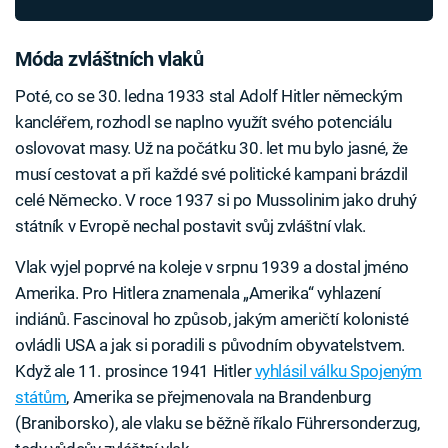
Móda zvláštních vlaků
Poté, co se 30. ledna 1933 stal Adolf Hitler německým
kancléřem, rozhodl se naplno využít svého potenciálu
oslovovat masy. Už na počátku 30. let mu bylo jasné, že
musí cestovat a při každé své politické kampani brázdil
celé Německo. V roce 1937 si po Mussolinim jako druhý
státník v Evropě nechal postavit svůj zvláštní vlak.
Vlak vyjel poprvé na koleje v srpnu 1939 a dostal jméno
Amerika. Pro Hitlera znamenala „Amerika“ vyhlazení
indiánů. Fascinoval ho způsob, jakým američtí kolonisté
ovládli USA a jak si poradili s původním obyvatelstvem.
Když ale 11. prosince 1941 Hitler
vyhlásil válku Spojeným
státům
, Amerika se přejmenovala na Brandenburg
(Braniborsko), ale vlaku se běžně říkalo Führersonderzug,