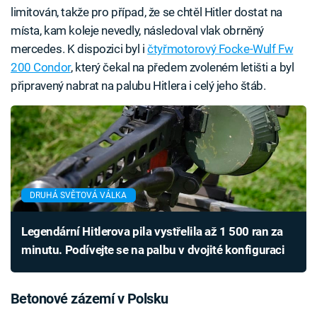
limitován, takže pro případ, že se chtěl Hitler dostat na
místa, kam koleje nevedly, následoval vlak obrněný
mercedes. K dispozici byl i
čtyřmotorový Focke-Wulf Fw
200 Condor
, který čekal na předem zvoleném letišti a byl
připravený nabrat na palubu Hitlera i celý jeho štáb.
DRUHÁ SVĚTOVÁ VÁLKA
Legendární Hitlerova pila vystřelila až 1 500 ran za
minutu. Podívejte se na palbu v dvojité konfiguraci
Betonové zázemí v Polsku