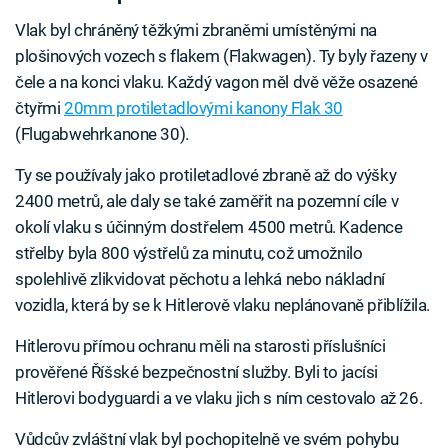
Vlak byl chráněný těžkými zbraněmi umístěnými na
plošinových vozech s flakem (Flakwagen). Ty byly řazeny v
čele a na konci vlaku. Každý vagon měl dvě věže osazené
čtyřmi
20mm protiletadlovými kanony Flak 30
(Flugabwehrkanone 30).
Ty se používaly jako protiletadlové zbraně až do výšky
2400 metrů, ale daly se také zaměřit na pozemní cíle v
okolí vlaku s účinným dostřelem 4500 metrů. Kadence
střelby byla 800 výstřelů za minutu, což umožnilo
spolehlivě zlikvidovat pěchotu a lehká nebo nákladní
vozidla, která by se k Hitlerově vlaku neplánovaně přiblížila.
Hitlerovu přímou ochranu měli na starosti příslušníci
prověřené Říšské bezpečnostní služby. Byli to jacísi
Hitlerovi bodyguardi a ve vlaku jich s ním cestovalo až 26.
Vůdcův zvláštní vlak byl pochopitelně ve svém pohybu