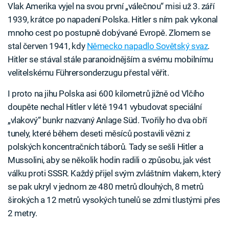
Vlak Amerika vyjel na svou první „válečnou“ misi už 3. září
1939, krátce po napadení Polska. Hitler s ním pak vykonal
mnoho cest po postupně dobývané Evropě. Zlomem se
stal červen 1941, kdy
Německo napadlo Sovětský svaz
.
Hitler se stával stále paranoidnějším a svému mobilnímu
velitelskému Führersonderzugu přestal věřit.
I proto na jihu Polska asi 600 kilometrů jižně od Vlčího
doupěte nechal Hitler v létě 1941 vybudovat speciální
„vlakový“ bunkr nazvaný Anlage Süd. Tvořily ho dva obří
tunely, které během deseti měsíců postavili vězni z
polských koncentračních táborů. Tady se sešli Hitler a
Mussolini, aby se několik hodin radili o způsobu, jak vést
válku proti SSSR. Každý přijel svým zvláštním vlakem, který
se pak ukryl v jednom ze 480 metrů dlouhých, 8 metrů
širokých a 12 metrů vysokých tunelů se zdmi tlustými přes
2 metry.