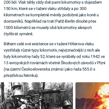
200 lidí. Vlak táhly vždy dvě parní lokomotivy s dojezdem
150 km, které se v tažení vlaku střídaly a po 300
kilometrech se kompletně měnily podobně jako koně u
dostavníků. Například na trati Paříž-Berlín dlouhé přes
1000 kilometrů se musely obě lokomotivy alespoň
čtyřikrát vyměnit.
Během celé své existence se v tažení Hitlerova vlaku
vystřídaly různé typy lokomotiv, nejvýznačnější z nich ale
byly lokomotivy řady 52, které se vyráběly od roku 1942 ve
13 evropských továrnách včetně Škodových závodů v Plzni
(na území Československa známá i jako řada 555.0 s
přezdívkou Němka).