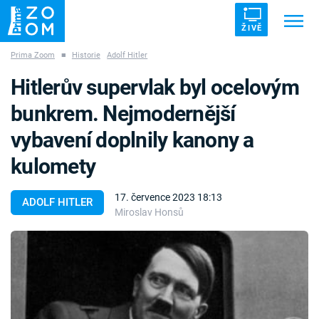
ŽIVĚ
Prima Zoom
■
Historie
Adolf Hitler
Trendy:
ZRÁDCI
UFO
DRUHÁ SVĚTOVÁ VÁLKA
Hitlerův supervlak byl ocelovým
ZÁHADY
VETŘELCI DÁVNOVĚKU
bunkrem. Nejmodernější
vybavení doplnily kanony a
kulomety
Témata
17. července 2023 18:13
ADOLF HITLER
Miroslav Honsů
Témata
Pořady
TV Program