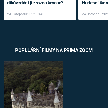
díkůvzdání jí zrovna krocan?
Hudební ikon
až do konce 
24. listopadu 2022 13:40
24. listopadu 20
léky
POPULÁRNÍ FILMY NA PRIMA ZOOM