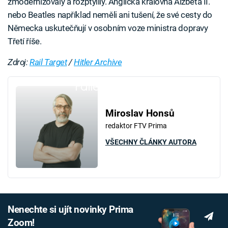
zmodernizovaly a rozptýlily. Anglická královna Alžběta II.
nebo Beatles například neměli ani tušení, že své cesty do
Německa uskutečňují v osobním voze ministra dopravy
Třetí říše.
Zdroj:
Rail Target
/
Hitler Archive
Failed to fetch
Miroslav Honsů
redaktor FTV Prima
VŠECHNY ČLÁNKY AUTORA
Nenechte si ujít novinky Prima
Zoom!