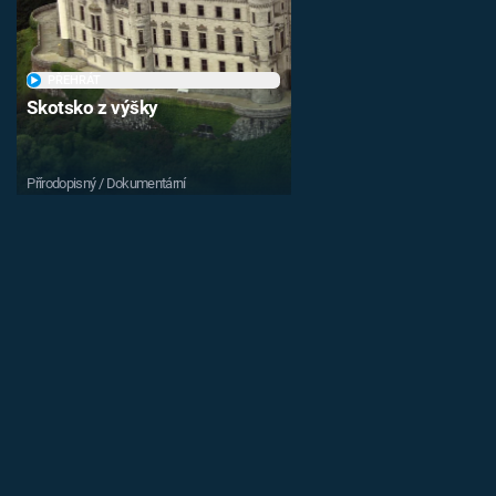
PŘEHRÁT
Skotsko z výšky
Přírodopisný / Dokumentární