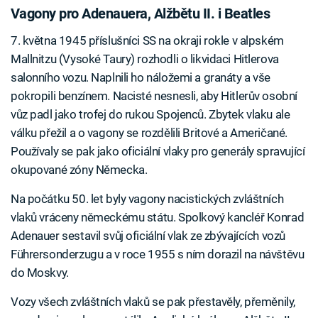
Vagony pro Adenauera, Alžbětu II. i Beatles
7. května 1945 příslušníci SS na okraji rokle v alpském
Mallnitzu (Vysoké Taury) rozhodli o likvidaci Hitlerova
salonního vozu. Naplnili ho náložemi a granáty a vše
pokropili benzínem. Nacisté nesnesli, aby Hitlerův osobní
vůz padl jako trofej do rukou Spojenců. Zbytek vlaku ale
válku přežil a o vagony se rozdělili Britové a Američané.
Používaly se pak jako oficiální vlaky pro generály spravující
okupované zóny Německa.
Na počátku 50. let byly vagony nacistických zvláštních
vlaků vráceny německému státu. Spolkový kancléř Konrad
Adenauer sestavil svůj oficiální vlak ze zbývajících vozů
Führersonderzugu a v roce 1955 s ním dorazil na návštěvu
do Moskvy.
Vozy všech zvláštních vlaků se pak přestavěly, přeměnily,