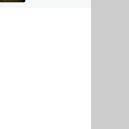
US
tornádem
RSUS
ZE A