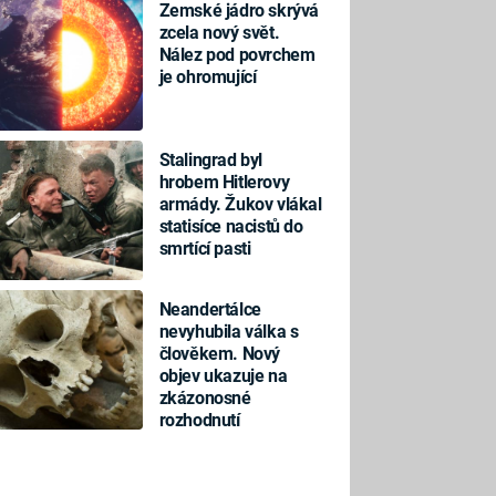
Zemské jádro skrývá
zcela nový svět.
Nález pod povrchem
je ohromující
Stalingrad byl
hrobem Hitlerovy
armády. Žukov vlákal
statisíce nacistů do
smrtící pasti
Neandertálce
nevyhubila válka s
člověkem. Nový
objev ukazuje na
zkázonosné
rozhodnutí