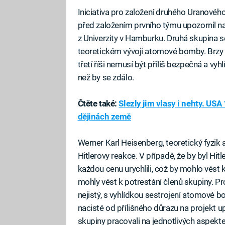
Iniciativa pro založení druhého Uranového 
před založením prvního týmu upozornil na
z Univerzity v Hamburku. Druhá skupina se
teoretickém vývoji atomové bomby. Brzy s
třetí říši nemusí být příliš bezpečná a vy
než by se zdálo.
Čtěte také:
Slezly jim vlasy i nehty. USA
dějinách země
Werner Karl Heisenberg, teoretický fyzik
Hitlerovy reakce. V případě, že by byl Hitle
každou cenu urychlili, což by mohlo vés
mohly vést k potrestání členů skupiny. Prot
nejistý, s vyhlídkou sestrojení atomové bo
nacisté od přílišného důrazu na projekt up
skupiny pracovali na jednotlivých aspekte