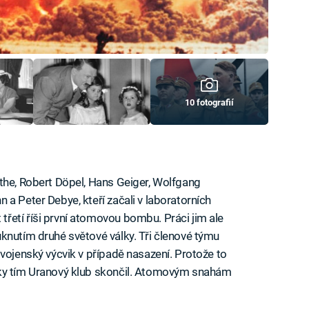
10 fotografií
the, Robert Döpel, Hans Geiger, Wolfgang
a Peter Debye, kteří začali v laboratorních
řetí říši první atomovou bombu. Práci jim ale
knutím druhé světové války. Tři členové týmu
vojenský výcvik v případě nasazení. Protože to
cky tím Uranový klub skončil. Atomovým snahám