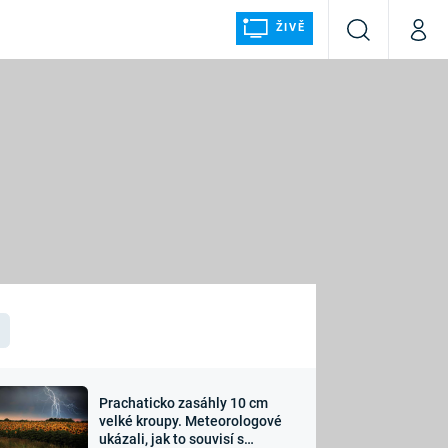
ŽIVĚ
Vyhledávání
Můj p
Prima+
ÁLKA
CNN Prima NEWS
Prima FRESH
Prima LIVING
LMY A
Prima Ženy
Prima LAJK
Prachaticko zasáhly 10 cm
osti
velké kroupy. Meteorologové
Sledujte nás
ukázali, jak to souvisí s