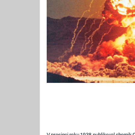
obec podnikat určité první kroky 
Německo samozřejmě nemohlo z
V prosinci roku 1938 publikoval chemi