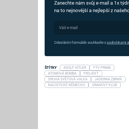
Zanechte nám svůj e-mail a 1x tý
na to nejnovější a nejlepší z naše
Odesláním formuláře souhlasíte s
podmínkami zp
ŠTÍTKY
ADOLF HITLER
FTV PRIMA
ATOMOVÁ BOMBA
PROJEKT
DRUHÁ SVĚTOVÁ VÁLKA
JADERNÁ ZBRAŇ
NACISTICKÉ NĚMECKO
URANOVÝ KLUB