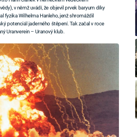
ědy), v němž uvádí, že objevil prvek baryum díky
l fyzika Wilhelma Hanleho, jenž shromáždil
ký potenciál jaderného štěpení. Tak začal v roce
ý Uranverein – Uranový klub.