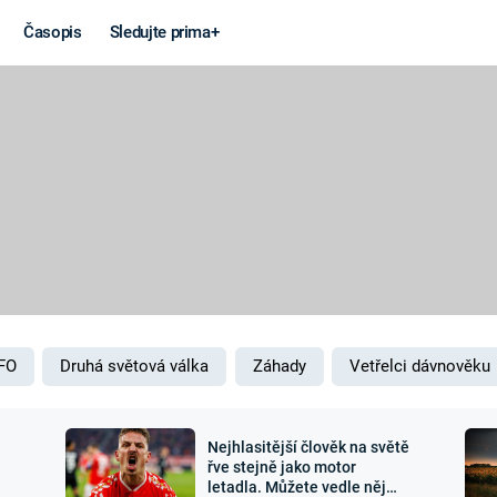
Časopis
Sledujte prima+
Věda a
Války
technika
STUDENÁ V
KORONAVIRUS
VÁLKA VE
VIETNAMU
VESMÍR
VÁLEČNÉ FI
MARS
SERIÁLY
FO
Druhá světová válka
Záhady
Vetřelci dávnověku
Nejhlasitější člověk na světě
Záhady a
Zajímav
řve stejně jako motor
letadla. Můžete vedle něj
konspirace