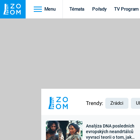
Menu
Témata
Pořady
TV Program
Cestování
Historie
HRADY A ZÁMKY
VIKINGOVÉ
HEDVÁBNÁ STEZKA
EPIDEMIE A
PANDEMIE
PŘÍRODA
STAROVĚKÝ EGYPT
Trendy:
Zrádci
U
Analýza DNA posledních
Druhá
Výročí
evropských neandrtálců
vyvrací teorii o tom, jak
světová válka