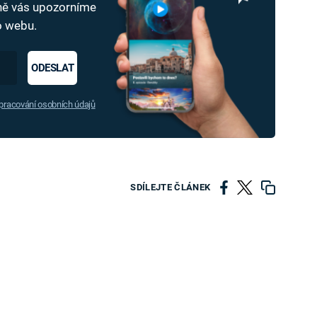
dně vás upozorníme
ho webu.
ODESLAT
racování osobních údajů
SDÍLEJTE ČLÁNEK