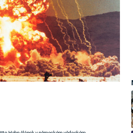
v oblasti jaderné energetiky a nacistické
ůstat pozadu.
k Otto Hahn článek v německém vědeckém