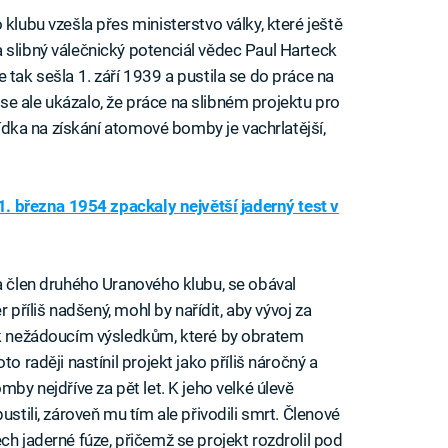
klubu vzešla přes ministerstvo války, které ještě
 slibný válečnický potenciál vědec Paul Harteck
 tak sešla 1. září 1939 a pustila se do práce na
e ale ukázalo, že práce na slibném projektu pro
hlídka na získání atomové bomby je vachrlatější,
 1. března 1954 zpackaly největší jaderný test v
 a člen druhého Uranového klubu, se obával
r příliš nadšený, mohl by nařídit, aby vývoj za
t k nežádoucím výsledkům, které by obratem
o raději nastínil projekt jako příliš náročný a
mby nejdříve za pět let. K jeho velké úlevě
ustili, zároveň mu tím ale přivodili smrt. Členové
ch jaderné fúze, přičemž se projekt rozdrolil pod