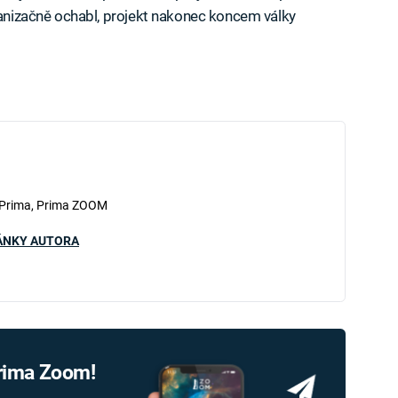
rganizačně ochabl, projekt nakonec koncem války
iled to fetch
 Prima, Prima ZOOM
ÁNKY AUTORA
Prima Zoom!