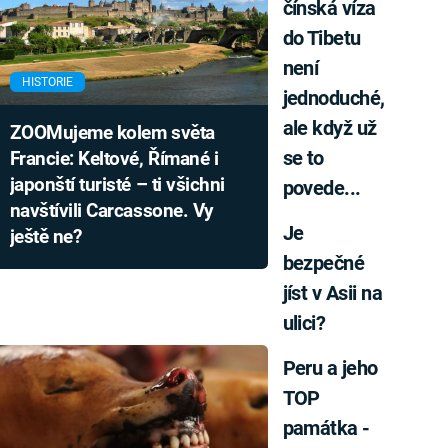
čínská víza
do Tibetu
není
HISTORIE
jednoduché,
ale když už
ZOOMujeme kolem světa
se to
Francie: Keltové, Římané i
japonští turisté – ti všichni
povede...
navštívili Carcassone. Vy
Je
ještě ne?
bezpečné
jíst v Asii na
ulici?
Peru a jeho
TOP
památka -