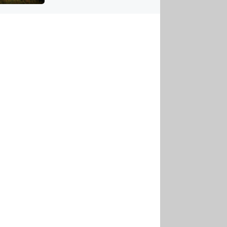
US
tornádem
RSUS
ZE A