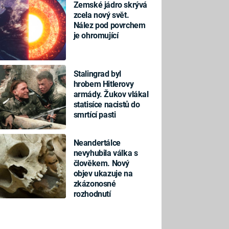
Zemské jádro skrývá
zcela nový svět.
Nález pod povrchem
je ohromující
Stalingrad byl
hrobem Hitlerovy
armády. Žukov vlákal
statisíce nacistů do
smrtící pasti
Neandertálce
nevyhubila válka s
člověkem. Nový
objev ukazuje na
zkázonosné
rozhodnutí