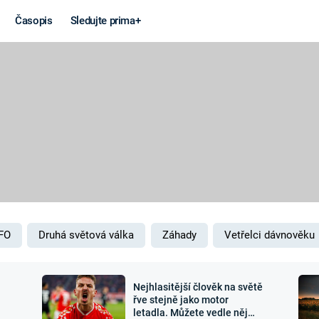
Časopis
Sledujte prima+
Věda a
Války
technika
STUDENÁ V
KORONAVIRUS
VÁLKA VE
VIETNAMU
VESMÍR
VÁLEČNÉ FI
MARS
SERIÁLY
FO
Druhá světová válka
Záhady
Vetřelci dávnověku
Nejhlasitější člověk na světě
Záhady a
Zajímav
řve stejně jako motor
letadla. Můžete vedle něj
konspirace