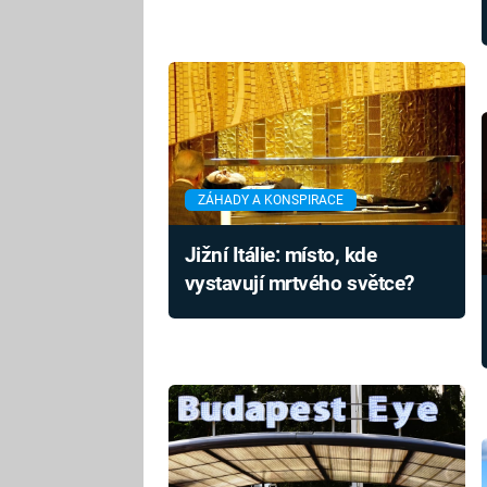
ZÁHADY A KONSPIRACE
Jižní Itálie: místo, kde
vystavují mrtvého světce?