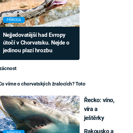
PŘÍRODA
Nejjedovatější had Evropy
útočí v Chorvatsku. Nejde o
jedinou plazí hrozbu
vzácnost
Co víme o chorvatských žralocích? Toto
Řecko: víno,
víra a
ještěrky
Rakousko a