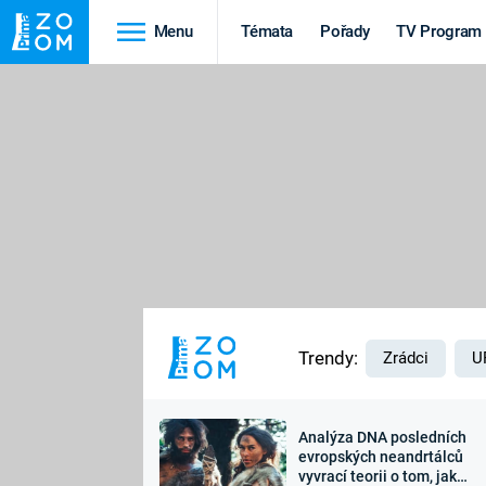
Menu
Témata
Pořady
TV Program
Cestování
Historie
HRADY A ZÁMKY
VIKINGOVÉ
HEDVÁBNÁ STEZKA
EPIDEMIE A
PANDEMIE
PŘÍRODA
STAROVĚKÝ EGYPT
Trendy:
Zrádci
U
Analýza DNA posledních
Druhá
Výročí
evropských neandrtálců
vyvrací teorii o tom, jak
světová válka