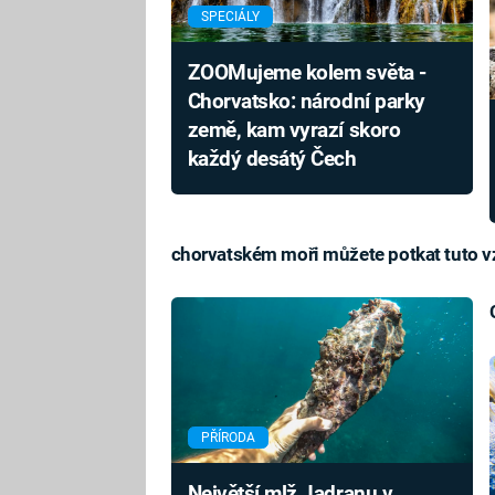
SPECIÁLY
ZOOMujeme kolem světa -
Chorvatsko: národní parky
země, kam vyrazí skoro
každý desátý Čech
chorvatském moři můžete potkat tuto 
PŘÍRODA
Největší mlž Jadranu v