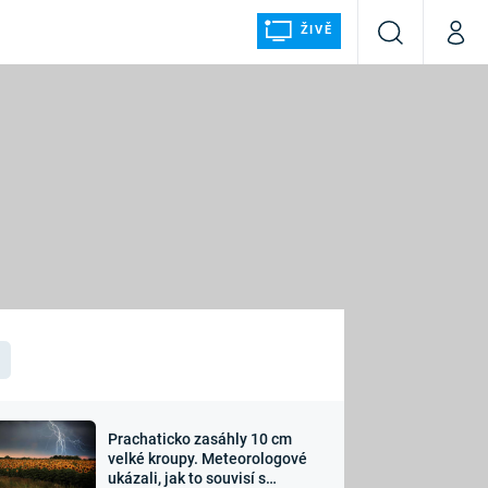
ŽIVĚ
Vyhledávání
Můj p
Prima+
ÁLKA
CNN Prima NEWS
Prima FRESH
Prima LIVING
LMY A
Prima Ženy
Prima LAJK
Prachaticko zasáhly 10 cm
osti
velké kroupy. Meteorologové
Sledujte nás
ukázali, jak to souvisí s