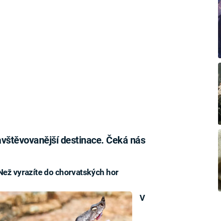
navštěvovanější destinace. Čeká nás
Než vyrazíte do chorvatských hor
V