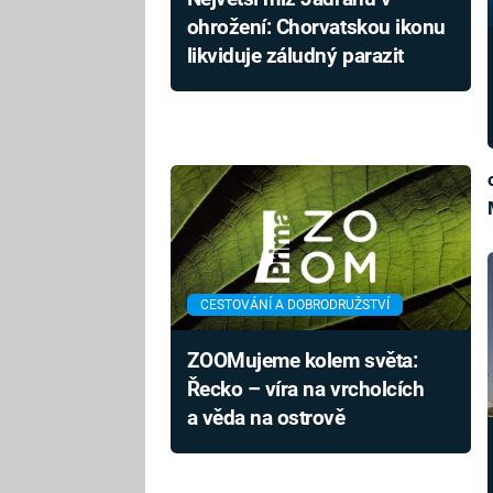
ohrožení: Chorvatskou ikonu
likviduje záludný parazit
CESTOVÁNÍ A DOBRODRUŽSTVÍ
ZOOMujeme kolem světa:
Řecko – víra na vrcholcích
a věda na ostrově