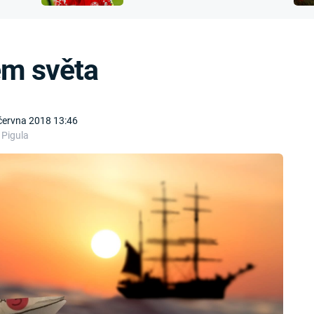
FILMY VERS
přijít o sluch
REALITA
UFO A
MIMOZEMŠŤANÉ
HORORY VE
m světa
REALITA
UTAJENÉ PŘÍBĚHY
ČESKÝCH DĚJIN
OPTICKÉ ILU
KLAMY
ALTERNATIVNÍ
června 2018 13:46
HISTORIE
 Pigula