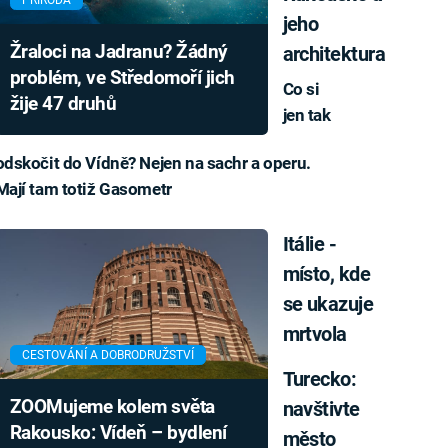
PŘÍRODA
jeho
Žraloci na Jadranu? Žádný
architektura
problém, ve Středomoří jich
Co si
žije 47 druhů
jen tak
odskočit do Vídně? Nejen na sachr a operu.
Mají tam totiž Gasometr
Itálie -
místo, kde
se ukazuje
mrtvola
CESTOVÁNÍ A DOBRODRUŽSTVÍ
Turecko:
ZOOMujeme kolem světa
navštivte
Rakousko: Vídeň – bydlení
město