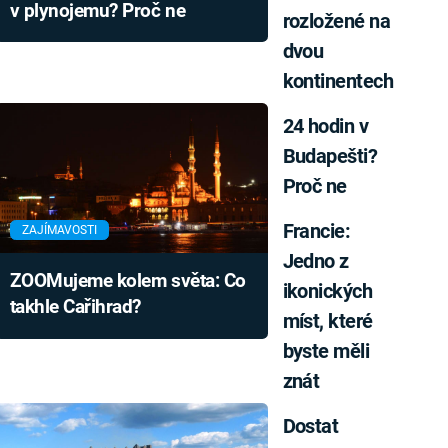
v plynojemu? Proč ne
rozložené na
dvou
kontinentech
24 hodin v
Budapešti?
Proč ne
Francie:
ZAJÍMAVOSTI
Jedno z
ZOOMujeme kolem světa: Co
ikonických
takhle Cařihrad?
míst, které
byste měli
znát
Dostat