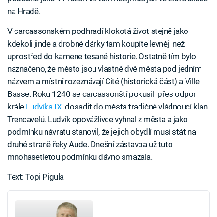
na Hradě.
V carcassonském podhradí klokotá život stejně jako
kdekoli jinde a drobné dárky tam koupíte levněji než
uprostřed do kamene tesané historie. Ostatně tím bylo
naznačeno, že město jsou vlastně dvě města pod jedním
názvem a místní rozeznávají Cité (historická část) a Ville
Basse. Roku 1240 se carcassonští pokusili přes odpor
krále
Ludvíka IX.
dosadit do města tradičně vládnoucí klan
Trencavelů. Ludvík opovážlivce vyhnal z města a jako
podmínku návratu stanovil, že jejich obydlí musí stát na
druhé straně řeky Aude. Dnešní zástavba už tuto
mnohasetletou podmínku dávno smazala.
Text: Topi Pigula