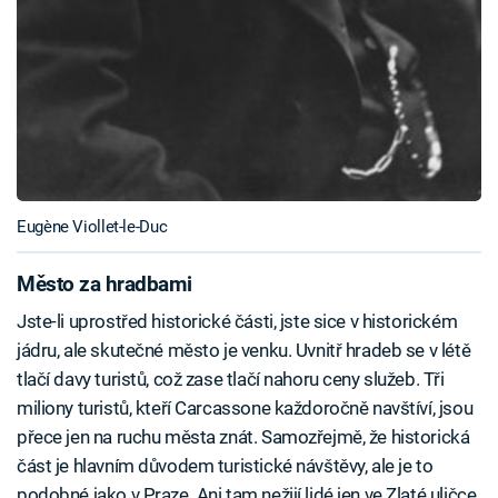
Eugène Viollet-le-Duc
Město za hradbami
Jste-li uprostřed historické části, jste sice v historickém
jádru, ale skutečné město je venku. Uvnitř hradeb se v létě
tlačí davy turistů, což zase tlačí nahoru ceny služeb. Tři
miliony turistů, kteří Carcassone každoročně navštíví, jsou
přece jen na ruchu města znát. Samozřejmě, že historická
část je hlavním důvodem turistické návštěvy, ale je to
podobné jako v Praze. Ani tam nežijí lidé jen ve Zlaté uličce