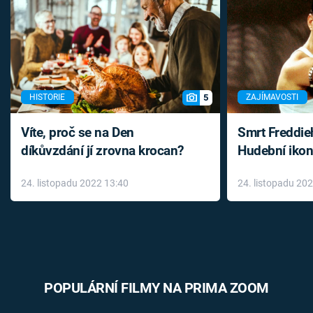
5
HISTORIE
ZAJÍMAVOSTI
Víte, proč se na Den
Smrt Freddie
díkůvzdání jí zrovna krocan?
Hudební ikon
až do konce 
24. listopadu 2022 13:40
24. listopadu 20
léky
POPULÁRNÍ FILMY NA PRIMA ZOOM