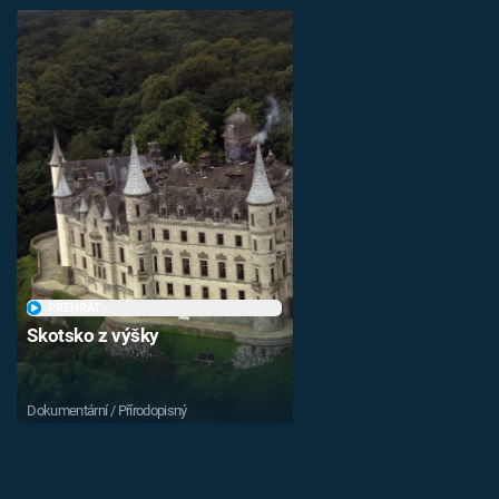
PŘEHRÁT
Skotsko z výšky
Dokumentární / Přírodopisný