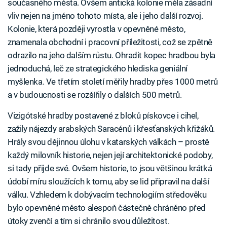
současného města. Ovšem antická kolonie měla zásadní
vliv nejen na jméno tohoto místa, ale i jeho další rozvoj.
Kolonie, která později vyrostla v opevněné město,
znamenala obchodní i pracovní příležitosti, což se zpětně
odrazilo na jeho dalším růstu. Ohradit kopec hradbou byla
jednoduchá, leč ze strategického hlediska geniální
myšlenka. Ve třetím století měřily hradby přes 1000 metrů
a v budoucnosti se rozšířily o dalších 500 metrů.
Vizigótské hradby postavené z bloků pískovce i cihel,
zažily nájezdy arabských Saracénů i křesťanských křižáků.
Hrály svou dějinnou úlohu v katarských válkách – prostě
každý milovník historie, nejen její architektonické podoby,
si tady přijde své. Ovšem historie, to jsou většinou krátká
údobí míru sloužících k tomu, aby se lid připravil na další
válku. Vzhledem k dobývacím technologiím středověku
bylo opevněné město alespoň částečně chráněno před
útoky zvenčí a tím si chránilo svou důležitost.