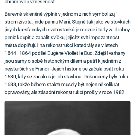
chrámovou vznešenost.
Barevné skleněné výplně v jednom z nich symbolizují
strom života, jinde pannu Marii. Stejně tak jako ve stovkách
jiných křesťanských svatostánků je možné i tady za drobný
peníz koupit a zapálit svíčku, jejichž svit impozantnost
místa doplňují. I na rekonstrukci katedrály se v letech
1844–1864 podílel Eugène Viollet le Duc. Zdejší varhany
jsou samy o sobě historickým dílem a patří k jedněm z
nejstarších ve Francii. Jejich historie se začala psát roku
1680, kdy se začalo s jejich stavbou. Dokončeny byly roku
1688, takže během staletí musely být nejen několikrát
opravovány, ale zásadní rekonstrukcí prošly v roce 1982.