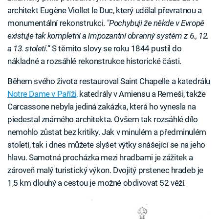
architekt Eugène Viollet le Duc, který udělal převratnou a
monumentální rekonstrukci. "
Pochybuji že někde v Evropě
existuje tak kompletní a impozantní obranný systém z 6., 12.
a 13. století.
“ S těmito slovy se roku 1844 pustil do
nákladné a rozsáhlé rekonstrukce historické části.
Během svého života restauroval Saint Chapelle a katedrálu
Notre Dame v Paříži,
katedrály v Amiensu a Remeši, takže
Carcassone nebyla jediná zakázka, která ho vynesla na
piedestal známého architekta. Ovšem tak rozsáhlé dílo
nemohlo zůstat bez kritiky. Jak v minulém a předminulém
století, tak i dnes můžete slyšet výtky snášející se na jeho
hlavu. Samotná procházka mezi hradbami je zážitek a
zároveň malý turistický výkon. Dvojitý prstenec hradeb je
1,5 km dlouhý a cestou je možné obdivovat 52 věží.