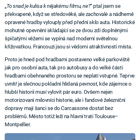
„
To snad je kulisa k nějakému filmu, ne?
“ ptal jsem se
překvapeně, když se středověké, ale zachovalé a nádherně
opravené hradby vylouply před přední sklo auta. Historické
mohutné opevnění skládající se ze dvou zdí doplněnými
špičatými věžemi se vypíná nad moderní světelnou
křižovatkou. Francouzi jsou si vědomi atraktivnosti místa.
Proto je hned pod hradbami postaveno velké parkoviště
jak pro osobní auta, tak pro autobusy a do velké části
hradbami obehnaného prostoru se neplatí vstupné. Teprve
uvnitř je slečnou pokladní hlídaná pevnost, kde zájemce o
hlubší historii musí vylovit pár euro. Ovšem nejen
motorizovaní milovníci historie, ale i fandové železniční
dopravy mají šanci se do Carcassone dostat bez
problémů. Město totiž leží na hlavní trati Toulouse–
Montpellier.