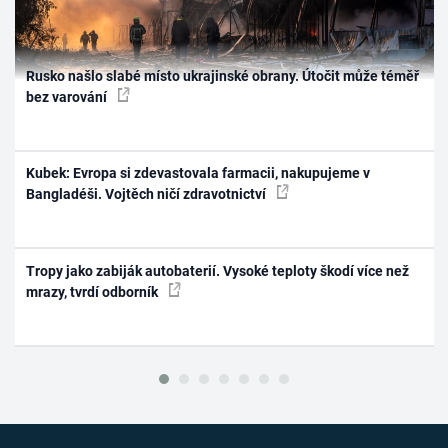
Rusko našlo slabé místo ukrajinské obrany. Útočit může téměř
bez varování
Kubek: Evropa si zdevastovala farmacii, nakupujeme v
Bangladéši. Vojtěch ničí zdravotnictví
Tropy jako zabiják autobaterií. Vysoké teploty škodí více než
mrazy, tvrdí odborník