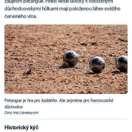
zaujetím petangue. Hned vedle lavičky s odloženými
důchodcovskými hůlkami mají položenou láhev svěžího
červeného vína.
Petangue je hra pro každého. Ale zejména pro francouzské
důchodce
Zdroj: http://pixabay.com
Historický kýč