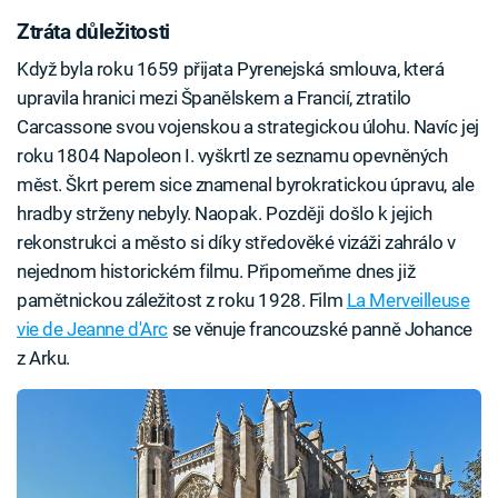
Ztráta důležitosti
Když byla roku 1659 přijata Pyrenejská smlouva, která
upravila hranici mezi Španělskem a Francií, ztratilo
Carcassone svou vojenskou a strategickou úlohu. Navíc jej
roku 1804 Napoleon I. vyškrtl ze seznamu opevněných
měst. Škrt perem sice znamenal byrokratickou úpravu, ale
hradby strženy nebyly. Naopak. Později došlo k jejich
rekonstrukci a město si díky středověké vizáži zahrálo v
nejednom historickém filmu. Připomeňme dnes již
pamětnickou záležitost z roku 1928. Film
La Merveilleuse
vie de Jeanne d'Arc
se věnuje francouzské panně Johance
z Arku.