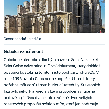
Carcassonská katedrála
Gotická vznešenost
Gotickou katedrálu s dlouhým názvem Saint Nazaire et
Saint Celse nelze minout. První dokument, který dokládá
existenci kostela na tomto místě pochází z roku 925. V
roce 1096 uvítalo Carcassone papeže Urban II., který
požehnal základní kámen budoucí katedrály. Stavebních
fází bylo několik a všechny lze s průvodcem v ruce na
budově najít. Dvaadvacet oken včetně dvou velkých
rosetových propouští světlo v míře, která jen podtrhuje