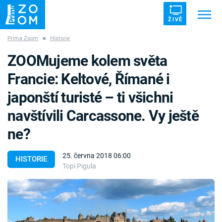
ŽIVĚ
Prima Zoom
■
Historie
Trendy:
ZRÁDCI
UFO
DRUHÁ SVĚTOVÁ VÁLKA
ZOOMujeme kolem světa
ZÁHADY
VETŘELCI DÁVNOVĚKU
Francie: Keltové, Římané i
japonští turisté – ti všichni
navštívili Carcassone. Vy ještě
ne?
Témata
25. června 2018 06:00
Témata
HISTORIE
Topi Pigula
Pořady
TV Program