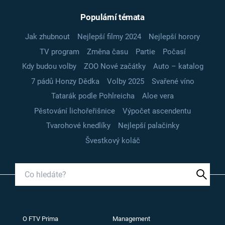
Populární témata
Jak zhubnout
Nejlepší filmy 2024
Nejlepší horory
TV program
Změna času
Partie
Počasí
Kdy budou volby
ZOO Nové začátky
Auto – katalog
7 pádů Honzy Dědka
Volby 2025
Svařené víno
Tatarák podle Pohlreicha
Aloe vera
Pěstování lichořeřišnice
Výpočet ascendentu
Tvarohové knedlíky
Nejlepší palačinky
Švestkový koláč
O FTV Prima
Management