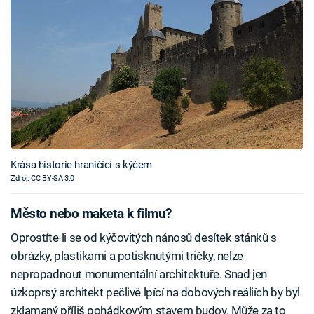
Krása historie hraničící s kýčem
Zdroj: CC BY-SA 3.0
Město nebo maketa k filmu?
Oprostíte-li se od kýčovitých nánosů desítek stánků s
obrázky, plastikami a potisknutými tričky, nelze
nepropadnout monumentální architektuře. Snad jen
úzkoprsý architekt pečlivě lpící na dobových reáliích by byl
zklamaný příliš pohádkovým stavem budov. Může za to