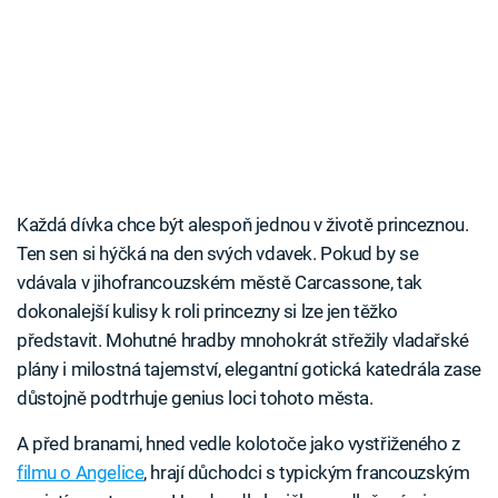
Každá dívka chce být alespoň jednou v životě princeznou.
Ten sen si hýčká na den svých vdavek. Pokud by se
vdávala v jihofrancouzském městě Carcassone, tak
dokonalejší kulisy k roli princezny si lze jen těžko
představit. Mohutné hradby mnohokrát střežily vladařské
plány i milostná tajemství, elegantní gotická katedrála zase
důstojně podtrhuje genius loci tohoto města.
A před branami, hned vedle kolotoče jako vystřiženého z
filmu o Angelice
, hrají důchodci s typickým francouzským