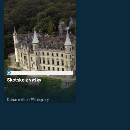
PŘEHRÁT
Skotsko z výšky
Dokumentární / Přírodopisný