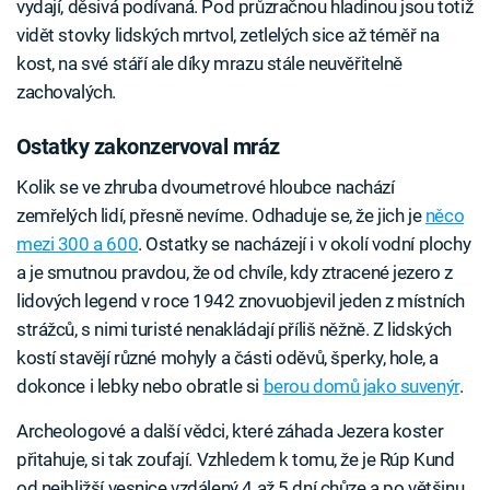
vydají, děsivá podívaná. Pod průzračnou hladinou jsou totiž
vidět stovky lidských mrtvol, zetlelých sice až téměř na
kost, na své stáří ale díky mrazu stále neuvěřitelně
zachovalých.
Ostatky zakonzervoval mráz
Kolik se ve zhruba dvoumetrové hloubce nachází
zemřelých lidí, přesně nevíme. Odhaduje se, že jich je
něco
mezi 300 a 600
. Ostatky se nacházejí i v okolí vodní plochy
a je smutnou pravdou, že od chvíle, kdy ztracené jezero z
lidových legend v roce 1942 znovuobjevil jeden z místních
strážců, s nimi turisté nenakládají příliš něžně. Z lidských
kostí stavějí různé mohyly a části oděvů, šperky, hole, a
dokonce i lebky nebo obratle si
berou domů jako suvený
r
.
Archeologové a další vědci, které záhada Jezera koster
přitahuje, si tak zoufají. Vzhledem k tomu, že je Rúp Kund
od nejbližší vesnice vzdálený 4 až 5 dní chůze a po většinu