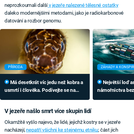
neprozkoumali další
v jezeře nalezené tělesné ostatky
daleko modernějšími metodami, jako je radiokarbonové
datování a rozbor genomu.
PŘÍRODA
ZÁHADY A KONSPI
Má desetkrát víc jedu než kobra a
Největší loď amerického
usmrtí i člověka. Podívejte se na
námořnictva bez
napínavý odchyt mořského hada
Ztráta 300 osob 
vysvětlení
V jezeře našlo smrt více skupin lidí
Okamžitě vyšlo najevo, že lidé, jejichž kostry se v jezeře
nacházejí,
nepatří všichni ke stejnému etniku
; část jich