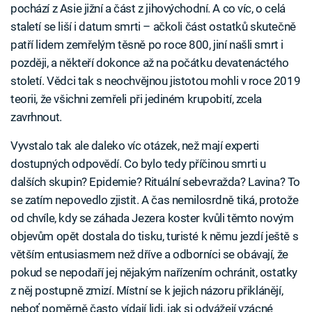
pochází z Asie jižní a část z jihovýchodní. A co víc, o celá
staletí se liší i datum smrti – ačkoli část ostatků skutečně
patří lidem zemřelým těsně po roce 800, jiní našli smrt i
později, a někteří dokonce až na počátku devatenáctého
století. Vědci tak s neochvějnou jistotou mohli v roce 2019
teorii, že všichni zemřeli při jediném krupobití, zcela
zavrhnout.
Vyvstalo tak ale daleko víc otázek, než mají experti
dostupných odpovědí. Co bylo tedy příčinou smrti u
dalších skupin? Epidemie? Rituální sebevražda? Lavina? To
se zatím nepovedlo zjistit. A čas nemilosrdně tiká, protože
od chvíle, kdy se záhada Jezera koster kvůli těmto novým
objevům opět dostala do tisku, turisté k němu jezdí ještě s
větším entusiasmem než dříve a odborníci se obávají, že
pokud se nepodaří jej nějakým nařízením ochránit, ostatky
z něj postupně zmizí. Místní se k jejich názoru přiklánějí,
neboť poměrně často vídají lidi, jak si odvážejí vzácné