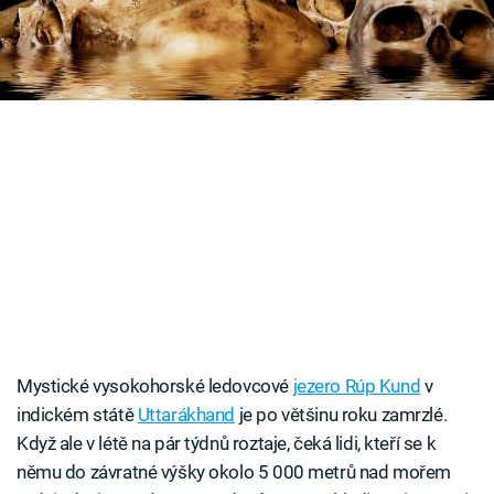
Časopis
Sledujte prima+
Přihlášení
Sledujte nás
Mystické vysokohorské ledovcové
jezero Rúp Kund
v
indickém státě
Uttarákhand
je po většinu roku zamrzlé.
Když ale v létě na pár týdnů roztaje, čeká lidi, kteří se k
němu do závratné výšky okolo 5 000 metrů nad mořem