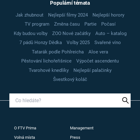
Populární témata
Jak zhubnout
Nejlepší filmy 2024
Nejlepší horory
TV program
Změna času
Partie
Počasí
Kdy budou volby
ZOO Nové začátky
Auto – katalog
7 pádů Honzy Dědka
Volby 2025
Svařené víno
Tatarák podle Pohlreicha
Aloe vera
Pěstování lichořeřišnice
Výpočet ascendentu
Tvarohové knedlíky
Nejlepší palačinky
Švestkový koláč
O FTV Prima
Management
Volná místa
Press