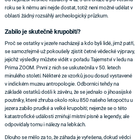
roku se k němu ani nejde dostat, totiž není možné udělat v
oblasti žádný rozsáhlý archeologický průzkum.
Zabilo je skutečně krupobití?
Proč se ostatky v jezeře nacházejí a kdo byli lidé, jimž patří,
se samozřejmě už pokoušely zjistit četné vědecké výpravy,
jejichž výsledky můžete vidět v pořadu Tajemství v ledu na
Prima ZOOM. První z nich se uskutečnila v 50. letech
minulého století. Některé ze vzorků jsou dosud vystavené
v indickém muzeu antropologie. Odborníci tehdy na
základě ostatků došli k závěru, že se jednalo o jihoasijské
poutníky, které zhruba okolo roku 850 našeho letopočtu u
jezera zabilo prudké a velké krupobití; nejenže se o této
katastrofické události zmiňují místní písně a legendy, ale
odpovídaly tomu i nálezy na lebkách.
Dlouho se mělo za to, že záhada je vyřešena, dokud vědci