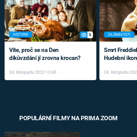
5
HISTORIE
ZAJÍMAVOSTI
Víte, proč se na Den
Smrt Freddie
díkůvzdání jí zrovna krocan?
Hudební ikon
až do konce 
24. listopadu 2022 13:40
24. listopadu 20
léky
POPULÁRNÍ FILMY NA PRIMA ZOOM