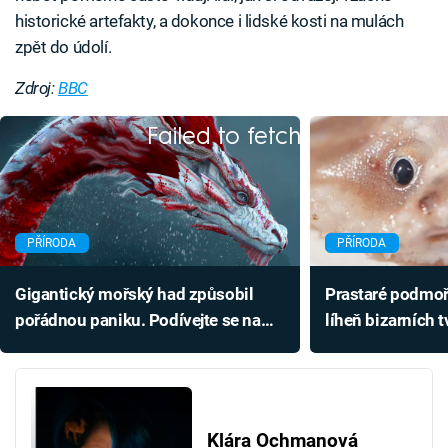
historické artefakty, a dokonce i lidské kosti na mulách
zpět do údolí.
Zdroj:
BBC
Failed to fetch
PŘÍRODA
PŘÍRODA
Gigantický mořský had způsobil
Prastaré podmoř
pořádnou paniku. Podívejte se na
líheň bizarních 
rybu, která zvěstuje katastrofu
vůbec nezná
Klára Ochmanová