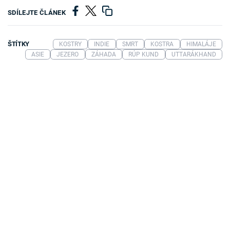
SDÍLEJTE ČLÁNEK
ŠTÍTKY
KOSTRY
INDIE
SMRT
KOSTRA
HIMALÁJE
ASIE
JEZERO
ZÁHADA
RÚP KUND
UTTARÁKHAND