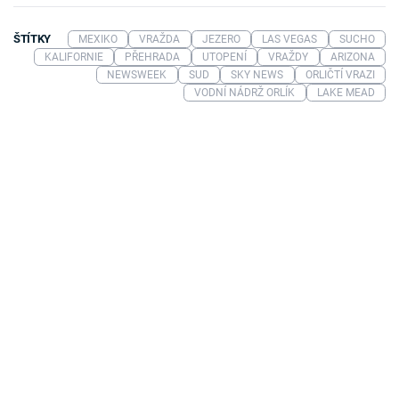
ŠTÍTKY
MEXIKO
VRAŽDA
JEZERO
LAS VEGAS
SUCHO
KALIFORNIE
PŘEHRADA
UTOPENÍ
VRAŽDY
ARIZONA
NEWSWEEK
SUD
SKY NEWS
ORLIČTÍ VRAZI
VODNÍ NÁDRŽ ORLÍK
LAKE MEAD