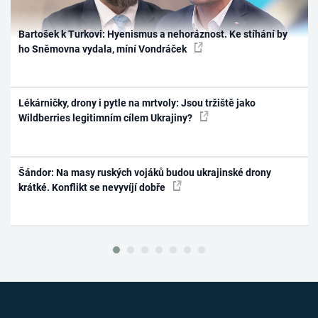
Bartošek k Turkovi: Hyenismus a nehoráznost. Ke stíhání by
ho Sněmovna vydala, míní Vondráček
Lékárničky, drony i pytle na mrtvoly: Jsou tržiště jako
Wildberries legitimním cílem Ukrajiny?
Šándor: Na masy ruských vojáků budou ukrajinské drony
krátké. Konflikt se nevyvíjí dobře