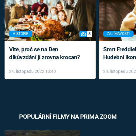
5
HISTORIE
ZAJÍMAVOSTI
Víte, proč se na Den
Smrt Freddie
díkůvzdání jí zrovna krocan?
Hudební ikon
až do konce 
24. listopadu 2022 13:40
24. listopadu 20
léky
POPULÁRNÍ FILMY NA PRIMA ZOOM