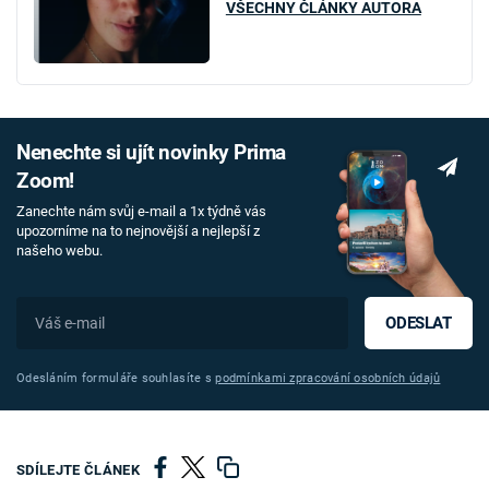
VŠECHNY ČLÁNKY AUTORA
Nenechte si ujít novinky Prima
Zoom!
Zanechte nám svůj e-mail a 1x týdně vás
upozorníme na to nejnovější a nejlepší z
našeho webu.
ODESLAT
Odesláním formuláře souhlasíte s
podmínkami zpracování osobních údajů
SDÍLEJTE ČLÁNEK