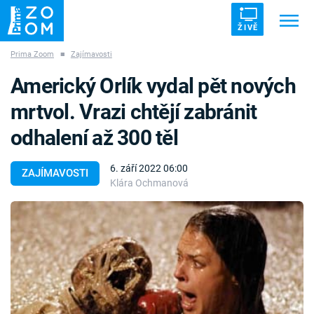
ŽIVĚ
Prima Zoom
■
Zajímavosti
Trendy:
ZRÁDCI
UFO
DRUHÁ SVĚTOVÁ VÁLKA
Americký Orlík vydal pět nových
ZÁHADY
VETŘELCI DÁVNOVĚKU
mrtvol. Vrazi chtějí zabránit
odhalení až 300 těl
6. září 2022 06:00
ZAJÍMAVOSTI
Klára Ochmanová
Témata
Témata
Pořady
TV Program