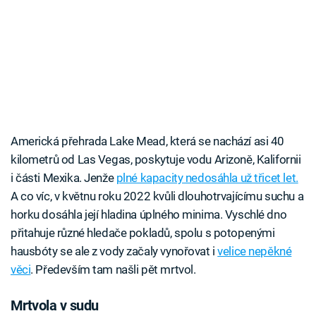
Americká přehrada Lake Mead, která se nachází asi 40
kilometrů od Las Vegas, poskytuje vodu Arizoně, Kalifornii
i části Mexika. Jenže
plné kapacity nedosáhla už třicet let.
A co víc, v květnu roku 2022 kvůli dlouhotrvajícímu suchu a
horku dosáhla její hladina úplného minima. Vyschlé dno
přitahuje různé hledače pokladů, spolu s potopenými
hausbóty se ale z vody začaly vynořovat i
velice nepěkné
věci
. Především tam našli pět mrtvol.
Mrtvola v sudu