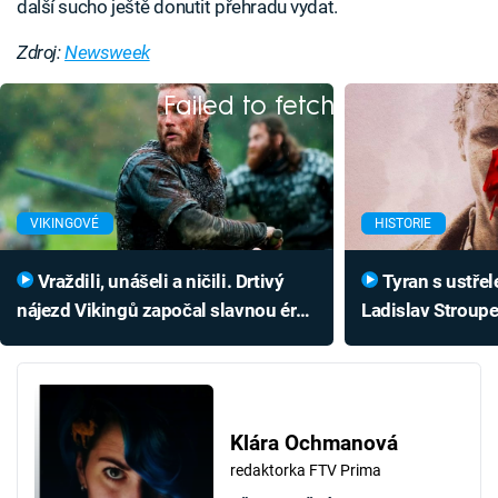
další sucho ještě donutit přehradu vydat.
Zdroj:
Newsweek
Failed to fetch
VIKINGOVÉ
HISTORIE
Vraždili, unášeli a ničili. Drtivý
Tyran s ustřeleným obličejem:
nájezd Vikingů započal slavnou éru,
Ladislav Stroupe
oběti neměly šanci
sebevraždy v je
Klára Ochmanová
redaktorka FTV Prima