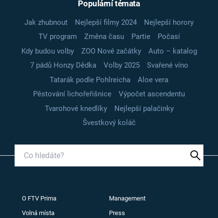
Populární témata
Jak zhubnout
Nejlepší filmy 2024
Nejlepší horory
TV program
Změna času
Partie
Počasí
Kdy budou volby
ZOO Nové začátky
Auto – katalog
7 pádů Honzy Dědka
Volby 2025
Svařené víno
Tatarák podle Pohlreicha
Aloe vera
Pěstování lichořeřišnice
Výpočet ascendentu
Tvarohové knedlíky
Nejlepší palačinky
Švestkový koláč
O FTV Prima
Management
Volná místa
Press