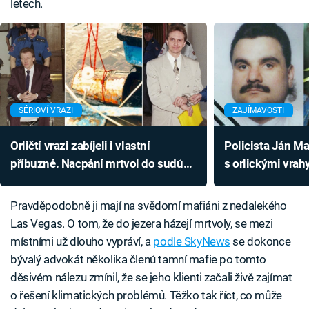
letech.
SÉRIOVÍ VRAZI
ZAJÍMAVOSTI
Orličtí vrazi zabíjeli i vlastní
Policista Ján Ma
příbuzné. Nacpání mrtvol do sudů
s orlickými vrahy
jim nestačilo
zabil ho až rusk
Pravděpodobně ji mají na svědomí mafiáni z nedalekého
Las Vegas. O tom, že do jezera házejí mrtvoly, se mezi
místními už dlouho vypráví, a
podle SkyNews
se dokonce
bývalý advokát několika členů tamní mafie po tomto
děsivém nálezu zmínil, že se jeho klienti začali živě zajímat
o řešení klimatických problémů. Těžko tak říct, co může