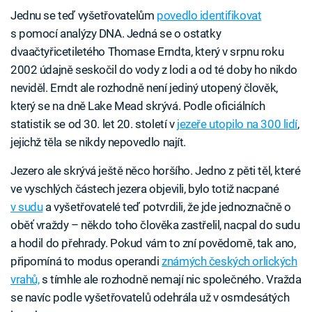
Jednu se teď vyšetřovatelům
povedlo identifikovat
s pomocí analýzy DNA. Jedná se o ostatky
dvaačtyřicetiletého Thomase Erndta, který v srpnu roku
2002 údajně seskočil do vody z lodi a od té doby ho nikdo
neviděl. Erndt ale rozhodně není jediný utopený člověk,
který se na dně Lake Mead skrývá. Podle oficiálních
statistik se od 30. let 20. století v
jezeře utopilo na 300 lidí
,
jejichž těla se nikdy nepovedlo najít.
Jezero ale skrývá ještě něco horšího. Jedno z pěti těl, které
ve vyschlých částech jezera objevili, bylo totiž nacpané
v sudu
a vyšetřovatelé teď potvrdili, že jde jednoznačně o
oběť vraždy – někdo toho člověka zastřelil, nacpal do sudu
a hodil do přehrady. Pokud vám to zní povědomě, tak ano,
připomíná to modus operandi
známých českých orlických
vrahů,
s tímhle ale rozhodně nemají nic společného. Vražda
se navíc podle vyšetřovatelů odehrála už v osmdesátých