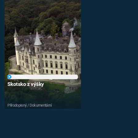
PŘEHRÁT
Skotsko z výšky
Přírodopisný / Dokumentární