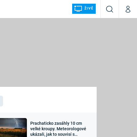
ŽIVĚ
Vyhledávání
Můj p
Prima+
ÁLKA
CNN Prima NEWS
Prima FRESH
Prima LIVING
LMY A
Prima Ženy
Prima LAJK
Prachaticko zasáhly 10 cm
osti
velké kroupy. Meteorologové
Sledujte nás
ukázali, jak to souvisí s