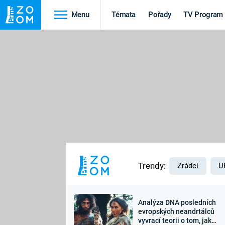
Menu
Témata
Pořady
TV Program
Cestování
Historie
HRADY A ZÁMKY
VIKINGOVÉ
HEDVÁBNÁ STEZKA
EPIDEMIE A
PANDEMIE
PŘÍRODA
STAROVĚKÝ EGYPT
Trendy:
Zrádci
U
Analýza DNA posledních
Druhá
Výročí
evropských neandrtálců
vyvrací teorii o tom, jak
světová válka