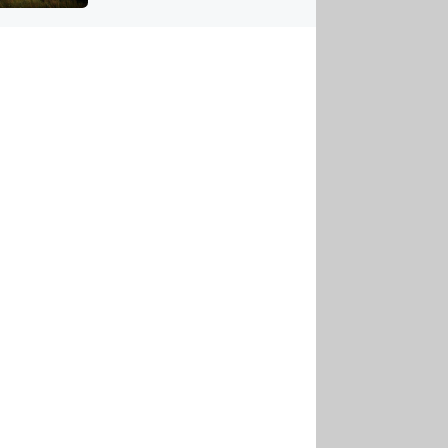
US
tornádem
RSUS
ZE A