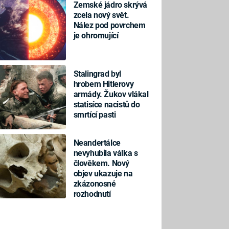
Zemské jádro skrývá
zcela nový svět.
Nález pod povrchem
je ohromující
Stalingrad byl
hrobem Hitlerovy
armády. Žukov vlákal
statisíce nacistů do
smrtící pasti
Neandertálce
nevyhubila válka s
člověkem. Nový
objev ukazuje na
zkázonosné
rozhodnutí