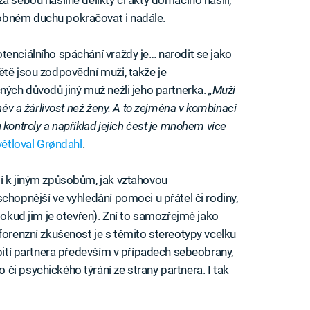
obném duchu pokračovat i nadále.
tenciálního spáchání vraždy je… narodit se jako
ětě jsou zodpovědní muži, takže je
čných důvodů jiný muž nežli jeho partnerka.
„Muži
něv a žárlivost než ženy. A to zejména v kombinaci
kontroly a například jejich čest je mnohem více
větloval Grøndahl
.
í k jiným způsobům, jak vztahovou
chopnější ve vyhledání pomoci u přátel či rodiny,
(pokud jim je otevřen). Zní to samozřejmě jako
forenzní zkušenost je s těmito stereotypy vcelku
abití partnera především v případech sebeobrany,
či psychického týrání ze strany partnera. I tak