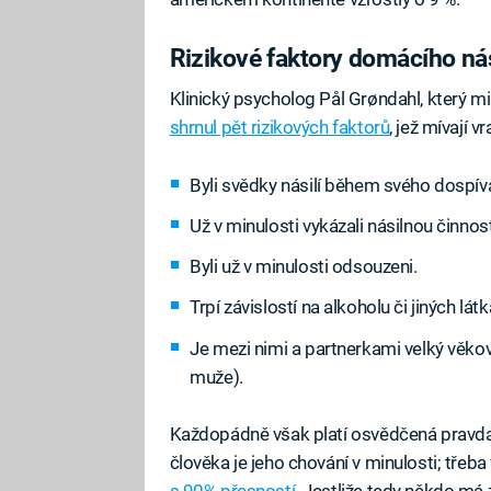
Rizikové faktory domácího nási
Klinický psycholog Pål Grøndahl, který m
shrnul pět rizikových faktorů
, jež mívají 
Byli svědky násilí během svého dospívá
Už v minulosti vykázali násilnou činnos
Byli už v minulosti odsouzeni.
Trpí závislostí na alkoholu či jiných lát
Je mezi nimi a partnerkami velký věkový
muže).
Každopádně však platí osvědčená pravda
člověka je jeho chování v minulosti; třeb
s 90% přesností
. Jestliže tedy někdo má 