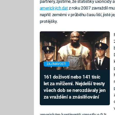
partnery, zjistíme, že statistiky uxoricidy
amerických dat
z roku 2007 zavraždil mu
napříč zeměmi v průběhu času liší, jisté je
protějšky.
ZAJÍMAVOSTI
161 doživotí nebo 141 tisíc
let za mřížemi. Nejdelší tresty
všech dob se nerozdávaly jen
za vraždění a znásilňování
americkém kontinentě vzrostly o 9 %.