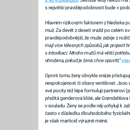
s největší pravděpodobností bude v pod
Hlavním rizikovým faktorem z hlediska po
muž. Za devět z deseti vražd po celém sv
pravděpodobnější, že muže zabije z rozli
mají více tělesných způsobů, jak projevit h
s intoxikací. Mnoho mužů má větší potřebu 
ohrožena, pokud je žena chce opustit,“
vys
Oproti tomu ženy obvykle snáze přistupuj
nespokojenost či obavy ventilovat. Jsou s
své pocity též lépe formulují partnerovi 
přežitá genderová klišé, ale Grøndahlova 
v souladu. Ženy se podle něj uchylují k z
často v důsledku dlouhodobého fyzického 
je však marticid výrazně méně.