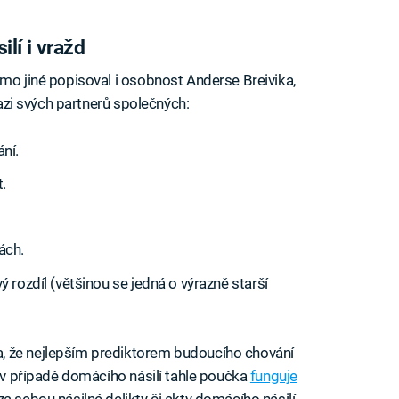
lí i vražd
imo jiné popisoval i osobnost Anderse Breivika,
vrazi svých partnerů společných:
ní.
t.
kách.
 rozdíl (většinou se jedná o výrazně starší
, že nejlepším prediktorem budoucího chování
a v případě domácího násilí tahle poučka
funguje
za sebou násilné delikty či akty domácího násilí,