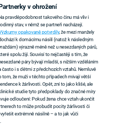
Partnerky v ohrožení
Na pravděpodobnost takového činu má vliv i
rodinný stav, v němž se partneři nacházejí.
Výzkumy opakovaně potvrdily
, že mezi manžely
dochází k domácímu násilí (natož k následným
vraždám) výrazně méně než u nesezdaných párů,
které spolu žijí. Souvisí to nejčastěji s tím, že
nesezdané páry bývají mladší, s nižším vzděláním
a často i s dětmi z předchozích vztahů. Nemluvě
o tom, že muži v těchto případech mívají větší
tendence k žárlivosti. Opět, zní to jako klišé, ale
klinické studie tyto předpoklady do značné míry
stavuje odloučení: Pokud žena chce vztah ukončit
tnerech to může probudit pocity žárlivosti či
vyřešit extrémně násilně – a to jak vůči
.