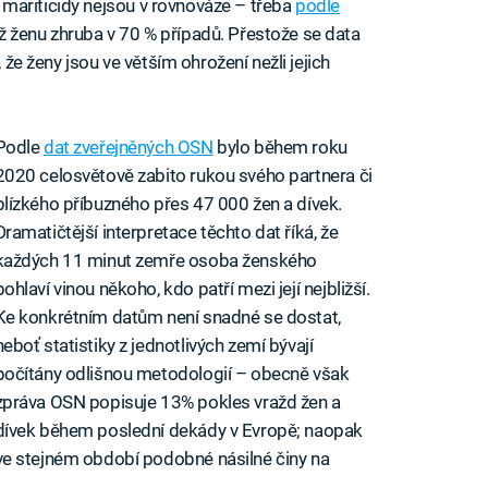
 a mariticidy nejsou v rovnováze – třeba
podle
ž ženu zhruba v 70 % případů. Přestože se data
, že ženy jsou ve větším ohrožení nežli jejich
Podle
dat zveřejněných OSN
bylo během roku
2020 celosvětově zabito rukou svého partnera či
blízkého příbuzného přes 47 000 žen a dívek.
Dramatičtější interpretace těchto dat říká, že
každých 11 minut zemře osoba ženského
pohlaví vinou někoho, kdo patří mezi její nejbližší.
Ke konkrétním datům není snadné se dostat,
neboť statistiky z jednotlivých zemí bývají
počítány odlišnou metodologií – obecně však
zpráva OSN popisuje 13% pokles vražd žen a
dívek během poslední dekády v Evropě; naopak
ve stejném období podobné násilné činy na