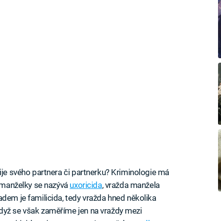
ije svého partnera či partnerku? Kriminologie má
a manželky se nazývá
uxoricida
, vražda manžela
adem je familicida, tedy vražda hned několika
dyž se však zaměříme jen na vraždy mezi