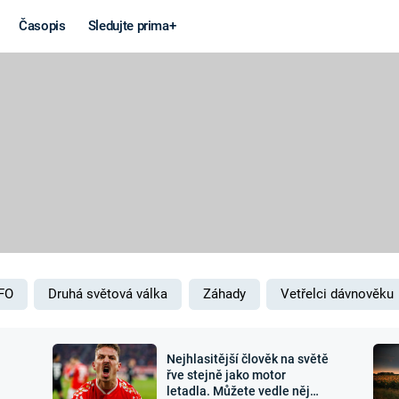
Časopis
Sledujte prima+
Věda a
Války
technika
STUDENÁ V
KORONAVIRUS
VÁLKA VE
VIETNAMU
VESMÍR
VÁLEČNÉ FI
MARS
SERIÁLY
FO
Druhá světová válka
Záhady
Vetřelci dávnověku
Nejhlasitější člověk na světě
Záhady a
Zajímav
řve stejně jako motor
letadla. Můžete vedle něj
konspirace