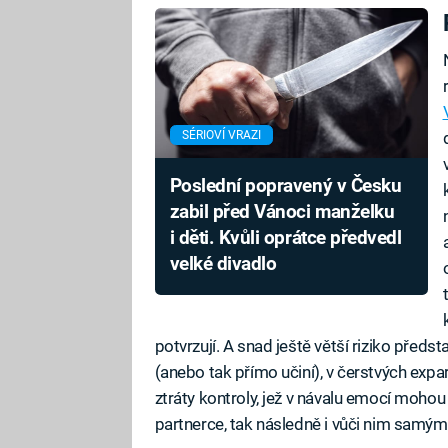
SÉRIOVÍ VRAZI
Poslední popravený v Česku
zabil před Vánoci manželku
i děti. Kvůli oprátce předvedl
velké divadlo
potvrzují. A snad ještě větší riziko před
(anebo tak přímo učiní), v čerstvých expar
ztráty kontroly, jež v návalu emocí mohou 
partnerce, tak následně i vůči nim samým