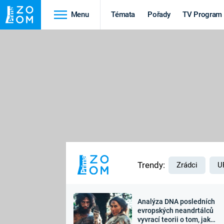
Menu
Témata
Pořady
TV Program
Cestování
Historie
HRADY A ZÁMKY
VIKINGOVÉ
HEDVÁBNÁ STEZKA
EPIDEMIE A
PANDEMIE
PŘÍRODA
STAROVĚKÝ EGYPT
Trendy:
Zrádci
U
Analýza DNA posledních
Druhá
Výročí
evropských neandrtálců
vyvrací teorii o tom, jak
světová válka