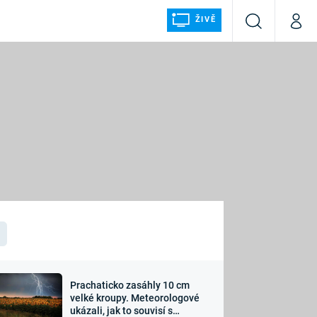
ŽIVĚ
Vyhledávání
Můj p
Prima+
ÁLKA
CNN Prima NEWS
Prima FRESH
Prima LIVING
LMY A
Prima Ženy
Prima LAJK
Prachaticko zasáhly 10 cm
osti
velké kroupy. Meteorologové
Sledujte nás
ukázali, jak to souvisí s