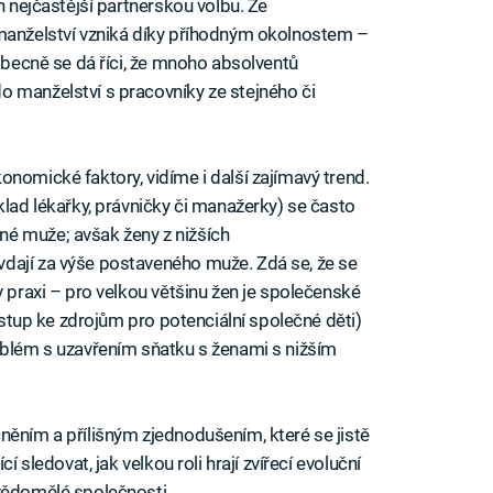
h nejčastější partnerskou volbu. Ze
 manželství vzniká díky příhodným okolnostem –
 obecně se dá říci, že mnoho absolventů
o manželství s pracovníky ze stejného či
nomické faktory, vidíme i další zajímavý trend.
klad lékařky, právničky či manažerky) se často
é muže; avšak ženy z nižších
dají za výše postaveného muže. Zdá se, že se
v praxi – pro velkou většinu žen je společenské
řístup ke zdrojům pro potenciální společné děti)
oblém s uzavřením sňatku s ženami s nižším
něním a přílišným zjednodušením, které se jistě
í sledovat, jak velkou roli hrají zvířecí evoluční
uvědomělé společnosti.