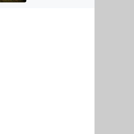
US
tornádem
RSUS
ZE A