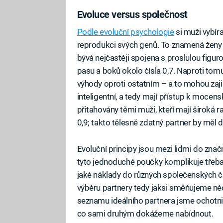
Evoluce versus společnost
Podle evoluční psychologie
si muži vybíra
reprodukci svých genů. To znamená ženy 
bývá nejčastěji spojena s proslulou figu
pasu a boků okolo čísla 0,7. Naproti tom
výhody oproti ostatním – a to mohou zajist
inteligentní, a tedy mají přístup k mocen
přitahovány těmi muži, kteří mají široká
0,9; takto tělesně zdatný partner by měl d
Evoluční principy jsou mezi lidmi do značn
tyto jednoduché poučky komplikuje třeb
jaké náklady do různých společenských č
výběru partnery tedy jaksi směňujeme něc
seznamu ideálního partnera jsme ochotn
co sami druhým dokážeme nabídnout.