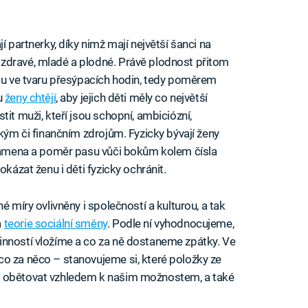
jí partnerky, díky nimž mají největší šanci na
zdravé, mladé a plodné. Právě plodnost přitom
rou ve tvaru přesýpacích hodin, tedy poměrem
u
ženy chtějí
, aby jejich děti měly co největší
it muži, kteří jsou schopní, ambiciózní,
ským či finančním zdrojům. Fyzicky bývají ženy
 ramena a poměr pasu vůči bokům kolem čísla
okázat ženu i děti fyzicky ochránit.
é míry ovlivněny i společností a kulturou, a tak
a
teorie sociální směny
. Podle ní vyhodnocujeme,
inností vložíme a co za ně dostaneme zpátky. Ve
o za něco – stanovujeme si, které položky ze
i obětovat vzhledem k našim možnostem, a také