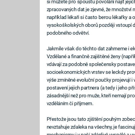
si můžete pro spoustu povolání najít jejic
zpracovaných dat je zjevné, že množství
například lékaři si často berou lékařky a
vysokoškolských oborů později vstoupí d
podobného odvětví.
Jakmile však do těchto dat zahrneme i eko
Vzdělané a finančně zajištěné ženy (napří
vdávají za podobně společensky postaven
socioekonomických vrstev se leckdy prov
výše zmíněné evoluční poučky projevují i 
postavení jejich partnera (a tedy i jeho p
zásadnější než pro muže, kteří nemají pr
vzděláním či příjmem.
Přestože jsou tato zjištění pouhým zobec
nevztahuje zdaleka na všechny, je fascinujíc
mechanismy i v naší zdánlivě vyspělé a 