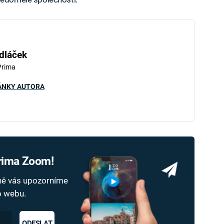
dláček
Prima
ÁNKY AUTORA
Prima Zoom!
dně vás upozorníme
ho webu.
ODESLAT