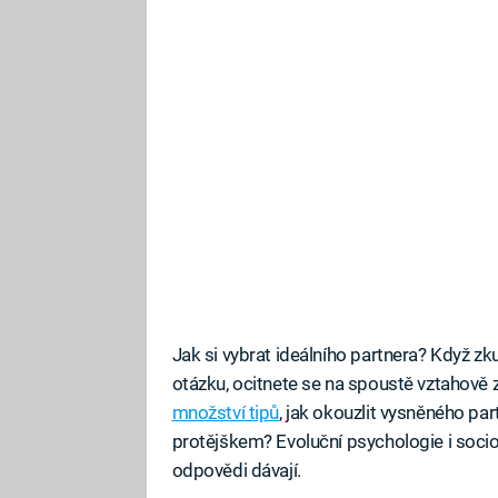
Jak si vybrat ideálního partnera? Když zk
otázku, ocitnete se na spoustě vztahově
množství tipů
, jak okouzlit vysněného pa
protějškem? Evoluční psychologie i socio
odpovědi dávají.