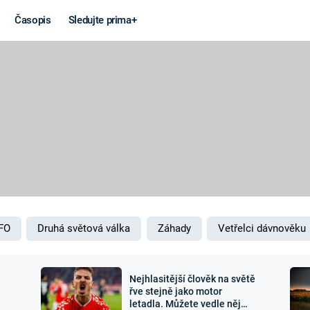
Časopis
Sledujte prima+
Věda a
Války
technika
STUDENÁ V
KORONAVIRUS
VÁLKA VE
VIETNAMU
VESMÍR
VÁLEČNÉ FI
MARS
SERIÁLY
FO
Druhá světová válka
Záhady
Vetřelci dávnověku
Nejhlasitější člověk na světě
Záhady a
Zajímav
řve stejně jako motor
letadla. Můžete vedle něj
konspirace