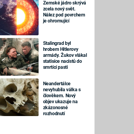
Zemské jádro skrývá
zcela nový svět.
Nález pod povrchem
je ohromující
Stalingrad byl
hrobem Hitlerovy
armády. Žukov vlákal
statisíce nacistů do
smrtící pasti
Neandertálce
nevyhubila válka s
člověkem. Nový
objev ukazuje na
zkázonosné
rozhodnutí