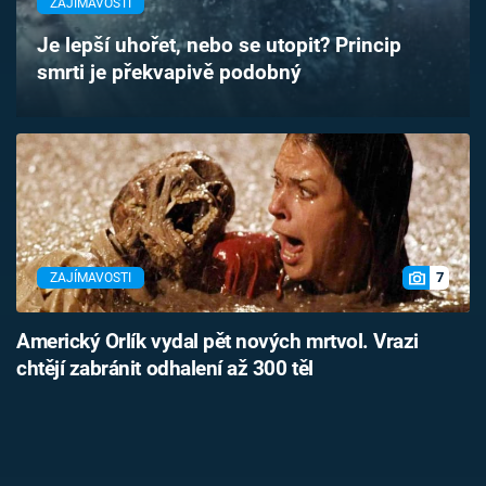
ZAJÍMAVOSTI
Časopis
Je lepší uhořet, nebo se utopit? Princip
smrti je překvapivě podobný
Sledujte prima+
Přihlášení
Sledujte nás
7
ZAJÍMAVOSTI
Americký Orlík vydal pět nových mrtvol. Vrazi
chtějí zabránit odhalení až 300 těl