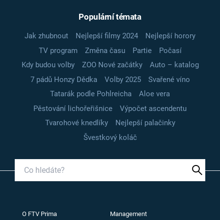
Populární témata
Jak zhubnout
Nejlepší filmy 2024
Nejlepší horory
TV program
Změna času
Partie
Počasí
Kdy budou volby
ZOO Nové začátky
Auto – katalog
7 pádů Honzy Dědka
Volby 2025
Svařené víno
Tatarák podle Pohlreicha
Aloe vera
Pěstování lichořeřišnice
Výpočet ascendentu
Tvarohové knedlíky
Nejlepší palačinky
Švestkový koláč
O FTV Prima
Management