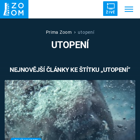
ŽIVĚ
Trendy:
ZRÁDCI
UFO
DRUHÁ SVĚTOVÁ VÁLKA
Prima Zoom
utopení
UTOPENÍ
ZÁHADY
VETŘELCI DÁVNOVĚKU
NEJNOVĚJŠÍ ČLÁNKY KE ŠTÍTKU „UTOPENÍ“
Témata
Témata
Pořady
TV Program