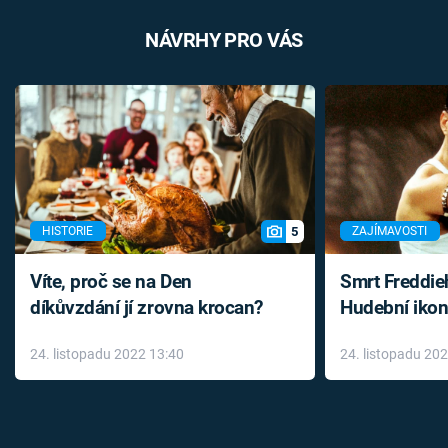
NÁVRHY PRO VÁS
5
HISTORIE
ZAJÍMAVOSTI
Víte, proč se na Den
Smrt Freddie
díkůvzdání jí zrovna krocan?
Hudební ikon
až do konce 
24. listopadu 2022 13:40
24. listopadu 20
léky