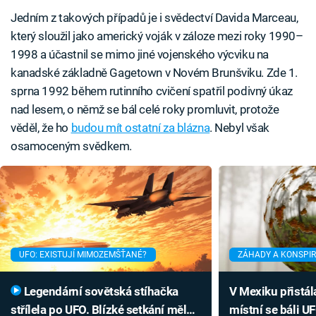
Jedním z takových případů je i svědectví Davida Marceau,
který sloužil jako americký voják v záloze mezi roky 1990–
1998 a účastnil se mimo jiné vojenského výcviku na
kanadské základně Gagetown v Novém Brunšviku. Zde 1.
sprna 1992 během rutinního cvičení spatřil podivný úkaz
nad lesem, o němž se bál celé roky promluvit, protože
věděl, že ho
budou mít ostatní za blázna
. Nebyl však
osamoceným svědkem.
UFO: EXISTUJÍ MIMOZEMŠŤANÉ?
ZÁHADY A KONSPI
Legendární sovětská stíhačka
V Mexiku přistál
střílela po UFO. Blízké setkání mělo
místní se báli UF