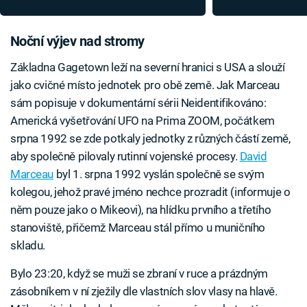
2 000 svědků
fotky
Noční výjev nad stromy
Základna Gagetown leží na severní hranici s USA a slouží
jako cvičné místo jednotek pro obě země. Jak Marceau
sám popisuje v dokumentární sérii Neidentifikováno:
Americká vyšetřování UFO na Prima ZOOM, počátkem
srpna 1992 se zde potkaly jednotky z různých částí země,
aby společně pilovaly rutinní vojenské procesy.
David
Marceau
byl 1. srpna 1992 vyslán společně se svým
kolegou, jehož pravé jméno nechce prozradit (informuje o
něm pouze jako o Mikeovi), na hlídku prvního a třetího
stanoviště, přičemž Marceau stál přímo u muničního
skladu.
Bylo 23:20, když se muži se zbraní v ruce a prázdným
zásobníkem v ní zježily dle vlastních slov vlasy na hlavě.