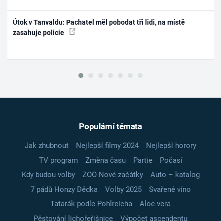
Útok v Tanvaldu: Pachatel měl pobodat tři lidi, na místě
zasahuje policie
Populární témata
Jak zhubnout
Nejlepší filmy 2024
Nejlepší horory
TV program
Změna času
Partie
Počasí
Kdy budou volby
ZOO Nové začátky
Auto – katalog
7 pádů Honzy Dědka
Volby 2025
Svařené víno
Tatarák podle Pohlreicha
Aloe vera
Pěstování lichořeřišnice
Výpočet ascendentu