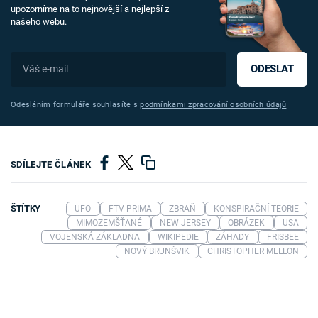
upozorníme na to nejnovější a nejlepší z
našeho webu.
ODESLAT
Odesláním formuláře souhlasíte s
podmínkami zpracování osobních údajů
SDÍLEJTE ČLÁNEK
ŠTÍTKY
UFO
FTV PRIMA
ZBRAŇ
KONSPIRAČNÍ TEORIE
MIMOZEMŠŤANÉ
NEW JERSEY
OBRÁZEK
USA
VOJENSKÁ ZÁKLADNA
WIKIPEDIE
ZÁHADY
FRISBEE
NOVÝ BRUNŠVIK
CHRISTOPHER MELLON