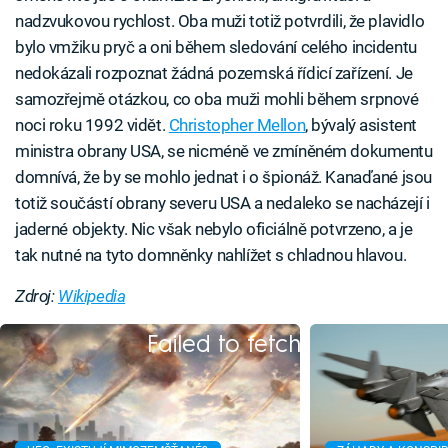
nadzvukovou rychlost. Oba muži totiž potvrdili, že plavidlo
bylo vmžiku pryč a oni během sledování celého incidentu
nedokázali rozpoznat žádná pozemská řídicí zařízení. Je
samozřejmě otázkou, co oba muži mohli během srpnové
noci roku 1992 vidět.
Christopher Mellon
, bývalý asistent
ministra obrany USA, se nicméně ve zmíněném dokumentu
domnívá, že by se mohlo jednat i o špionáž. Kanaďané jsou
totiž součástí obrany severu USA a nedaleko se nacházejí i
jaderné objekty. Nic však nebylo oficiálně potvrzeno, a je
tak nutné na tyto domněnky nahlížet s chladnou hlavou.
Zdroj:
Wikipedia
Failed to fetch