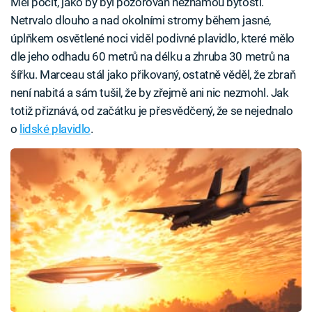
Měl pocit, jako by byl pozorován neznámou bytostí.
Netrvalo dlouho a nad okolními stromy během jasné,
úplňkem osvětlené noci viděl podivné plavidlo, které mělo
dle jeho odhadu 60 metrů na délku a zhruba 30 metrů na
šířku. Marceau stál jako přikovaný, ostatně věděl, že zbraň
není nabitá a sám tušil, že by zřejmě ani nic nezmohl. Jak
totiž přiznává, od začátku je přesvědčený, že se nejednalo
o
lidské plavidlo
.