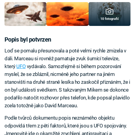
10 fotografií
Popis byl potvrzen
Loď se pomalu přesunovala a poté velmi rychle zmizela v
dáli. Marceau si rovněž pamatuje zvuk šumící televize,
který
UFO
vydávalo. Samozřejmě si během pozorování
myslel, že se zbláznil, nicméně jeho partner na jiném
stanovišti na druhé straně lesíka ho zaskočil přiznáním, že i
on byl události svědkem. S takzvaným Mikem se dokonce
podařilo natočit rozhovor přes telefon, kde popsal plavidlo
zcela totožně jako David Marceau.
Podle tvůrců dokumentu popis neznámého objektu
odpovídá třem z pěti faktorů, které jsou s UFO spojovány.
Jmenovitě jde o okamžité zrychlení, antigravitaci a