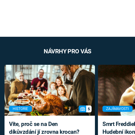
NÁVRHY PRO VÁS
5
HISTORIE
ZAJÍMAVOSTI
Víte, proč se na Den
Smrt Freddie
díkůvzdání jí zrovna krocan?
Hudební ikon