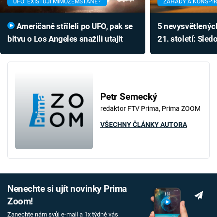
UFO: EXISTUJÍ MIMOZEMŠŤANÉ?
ZÁHADY A KONSPI
Američané stříleli po UFO, pak se
5 nevysvětlenýc
bitvu o Los Angeles snažili utajit
21. století: Sledo
desítky lidí
Petr Semecký
redaktor FTV Prima, Prima ZOOM
VŠECHNY ČLÁNKY AUTORA
Nenechte si ujít novinky Prima
Zoom!
Zanechte nám svůj e-mail a 1x týdně vás