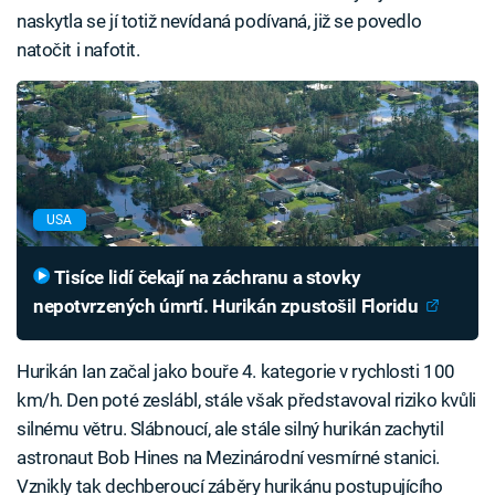
naskytla se jí totiž nevídaná podívaná, již se povedlo
natočit i nafotit.
USA
Tisíce lidí čekají na záchranu a stovky
nepotvrzených úmrtí. Hurikán zpustošil Floridu
Hurikán Ian začal jako bouře 4. kategorie v rychlosti 100
km/h. Den poté zeslábl, stále však představoval riziko kvůli
silnému větru. Slábnoucí, ale stále silný hurikán zachytil
astronaut Bob Hines na Mezinárodní vesmírné stanici.
Vznikly tak dechberoucí záběry hurikánu postupujícího