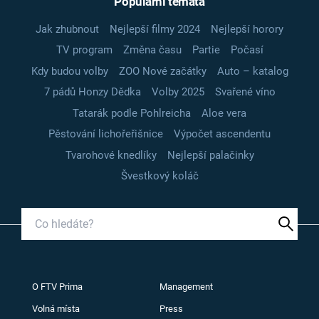
Populární témata
Jak zhubnout
Nejlepší filmy 2024
Nejlepší horory
TV program
Změna času
Partie
Počasí
Kdy budou volby
ZOO Nové začátky
Auto – katalog
7 pádů Honzy Dědka
Volby 2025
Svařené víno
Tatarák podle Pohlreicha
Aloe vera
Pěstování lichořeřišnice
Výpočet ascendentu
Tvarohové knedlíky
Nejlepší palačinky
Švestkový koláč
O FTV Prima
Management
Volná místa
Press