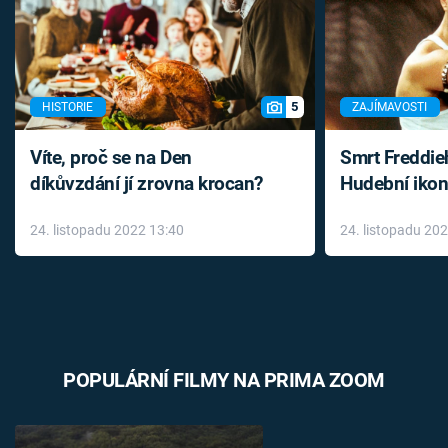
5
HISTORIE
ZAJÍMAVOSTI
Víte, proč se na Den
Smrt Freddie
díkůvzdání jí zrovna krocan?
Hudební ikon
až do konce 
24. listopadu 2022 13:40
24. listopadu 20
léky
POPULÁRNÍ FILMY NA PRIMA ZOOM