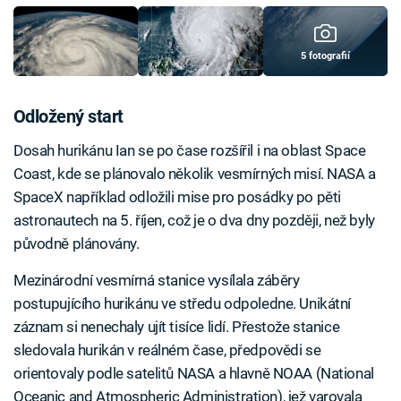
5 fotografií
Odložený start
Dosah hurikánu Ian se po čase rozšířil i na oblast Space
Coast, kde se plánovalo několik vesmírných misí. NASA a
SpaceX například odložili mise pro posádky po pěti
astronautech na 5. říjen, což je o dva dny později, než byly
původně plánovány.
Mezinárodní vesmírná stanice vysílala záběry
postupujícího hurikánu ve středu odpoledne. Unikátní
záznam si nenechaly ujít tisíce lidí. Přestože stanice
sledovala hurikán v reálném čase, předpovědi se
orientovaly podle satelitů NASA a hlavně NOAA (National
Oceanic and Atmospheric Administration), jež varovala