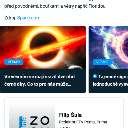
před povodněmi, bouřkami a větry napříč Floridou.
Zdroj:
Space.com
Failed to fetch
VESMÍR
VESMÍR
Ve vesmíru se mají srazit dvě obří
Tajemné signály z vesmíru mají
černé díry. Co to pro nás může
jednoduché vysvě
znamenat?
nestojí mimoze
Filip Šula
Redaktor FTV Prima, Prima