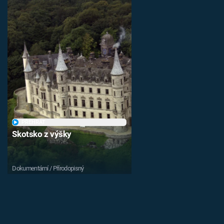
PŘEHRÁT
Skotsko z výšky
Dokumentární / Přírodopisný