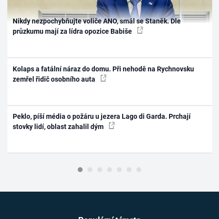
Nikdy nezpochybňujte voliče ANO, smál se Staněk. Dle
průzkumu mají za lídra opozice Babiše
Kolaps a fatální náraz do domu. Při nehodě na Rychnovsku
zemřel řidič osobního auta
Peklo, píší média o požáru u jezera Lago di Garda. Prchají
stovky lidí, oblast zahalil dým