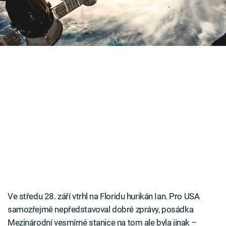
záběry zkázonosného přírodního jevu.
Časopis
Sledujte prima+
Přihlášení
Sledujte nás
Ve středu 28. září vtrhl na Floridu hurikán Ian. Pro USA
samozřejmě nepředstavoval dobré zprávy, posádka
Mezinárodní vesmírné stanice na tom ale byla jinak –