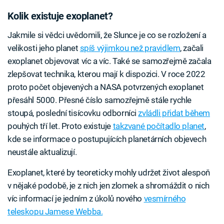
Kolik existuje exoplanet?
Jakmile si vědci uvědomili, že Slunce je co se rozložení a
velikosti jeho planet
spíš výjimkou než pravidlem
, začali
exoplanet objevovat víc a víc. Také se samozřejmě začala
zlepšovat technika, kterou mají k dispozici. V roce 2022
proto počet objevených a NASA potvrzených exoplanet
přesáhl 5000. Přesné číslo samozřejmě stále rychle
stoupá, poslední tisícovku odborníci
zvládli přidat během
pouhých tří let. Proto existuje
takzvané počítadlo planet
,
kde se informace o postupujících planetárních objevech
neustále aktualizují.
Exoplanet, které by teoreticky mohly udržet život alespoň
v nějaké podobě, je z nich jen zlomek a shromáždit o nich
víc informací je jedním z úkolů nového
vesmírného
teleskopu Jamese Webba.