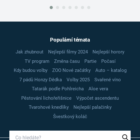
Populární témata
Jak zhubnout
Nejlepší filmy 2024
Nejlepší horory
TV program
Změna času
Partie
Počasí
Kdy budou volby
ZOO Nové začátky
Auto – katalog
7 pádů Honzy Dědka
Volby 2025
Svařené víno
Tatarák podle Pohlreicha
Aloe vera
Pěstování lichořeřišnice
Výpočet ascendentu
Tvarohové knedlíky
Nejlepší palačinky
Švestkový koláč