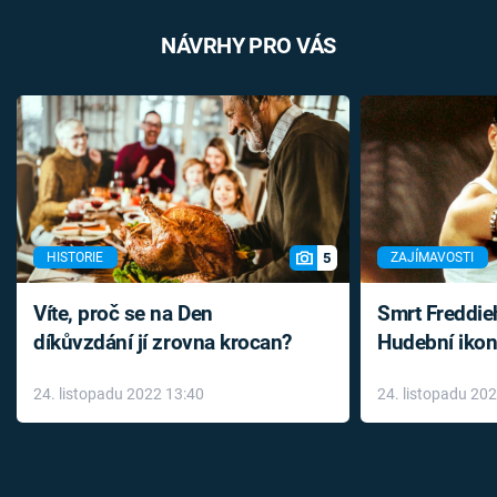
NÁVRHY PRO VÁS
5
HISTORIE
ZAJÍMAVOSTI
Víte, proč se na Den
Smrt Freddie
díkůvzdání jí zrovna krocan?
Hudební ikon
až do konce 
24. listopadu 2022 13:40
24. listopadu 20
léky