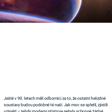
objevit?
Časopis
Sledujte prima+
Přihlášení
Sledujte nás
Ještě v 90. letech měli odborníci za to, že ostatní hvězdné
soustavy budou podobné té naší. Jak moc se spletli, zjistili
vzápětí – tehdy moderní přístroje nebyly schopné žádné