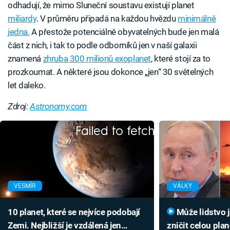
odhadují, že mimo Sluneční soustavu existují planet
miliardy
. V průměru připadá na každou hvězdu
minimálně
jedna.
A přestože potenciálně obyvatelných bude jen malá
část z nich, i tak to podle odborníků jen v naší galaxii
znamená
zhruba 300 milionů exoplanet
, které stojí za to
prozkoumat. A některé jsou dokonce „jen“ 30 světelných
let daleko.
Zdroj:
Astronomy.com
Failed to fetch
VESMÍR
VÁLKY
10 planet, které se nejvíce podobají
Může lidstvo jadernou válkou
Zemi. Nejbližší je vzdálená jen
zničit celou pla