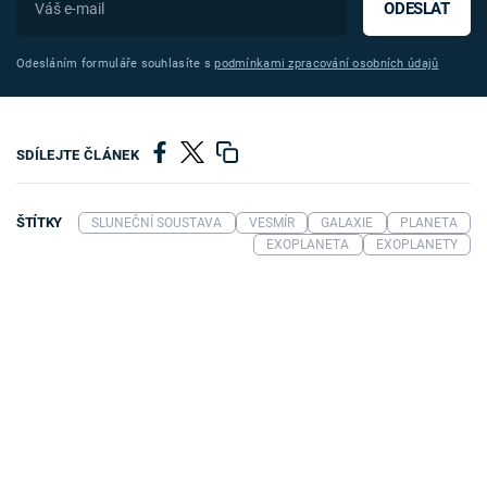
ODESLAT
Odesláním formuláře souhlasíte s
podmínkami zpracování osobních údajů
SDÍLEJTE ČLÁNEK
ŠTÍTKY
SLUNEČNÍ SOUSTAVA
VESMÍR
GALAXIE
PLANETA
EXOPLANETA
EXOPLANETY