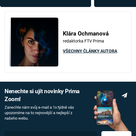
4 světelné roky
šance lidstva na 
Klára Ochmanová
redaktorka FTV Prima
VŠECHNY ČLÁNKY AUTORA
Nenechte si ujít novinky Prima
Zoom!
Zanechte nám svůj e-mail a 1x týdně vás
upozorníme na to nejnovější a nejlepší z
našeho webu.