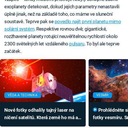
exoplanety detekovat, dokud jejich parametry nenastavili
úplně jinak, než na základě toho, co máme ve sluneční
soustavě. Teprve pak se
povedlo najít první planetu mimo
solární systém
. Respektive rovnou dvě; gigantické,
rozžhavené planety rotující neuvěřitelnou rychlostí okolo
2300 světelných let vzdáleného
pulsaru
. To byl ale teprve
začátek.
VĚDA A TECHNIKA
VESMÍR
Nové fotky odhalily tajný laser na
Prohlédněte si úchvatné nové
ničení satelitů. Která země ho má a
fotky vesmíru. S
co chce primárně sestřelit?
je jen začátek