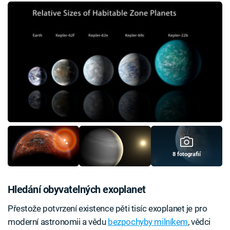
8 fotografií
Hledání obyvatelných exoplanet
Přestože potvrzení existence pěti tisíc exoplanet je pro
moderní astronomii a vědu
bezpochyby milníkem
, vědci