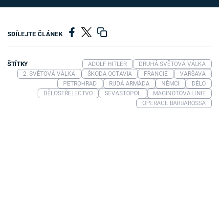
SDÍLEJTE ČLÁNEK
ŠTÍTKY
ADOLF HITLER
DRUHÁ SVĚTOVÁ VÁLKA
2. SVĚTOVÁ VÁLKA
ŠKODA OCTAVIA
FRANCIE
VARŠAVA
PETROHRAD
RUDÁ ARMÁDA
NĚMCI
DĚLO
DĚLOSTŘELECTVO
SEVASTOPOL
MAGINOTOVA LINIE
OPERACE BARBAROSSA