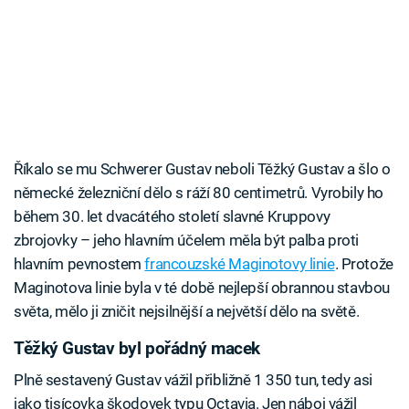
Říkalo se mu Schwerer Gustav neboli Těžký Gustav a šlo o
německé železniční dělo s ráží 80 centimetrů. Vyrobily ho
během 30. let dvacátého století slavné Kruppovy
zbrojovky – jeho hlavním účelem měla být palba proti
hlavním pevnostem
francouzské Maginotovy linie
. Protože
Maginotova linie byla v té době nejlepší obrannou stavbou
světa, mělo ji zničit nejsilnější a největší dělo na světě.
Těžký Gustav byl pořádný macek
Plně sestavený Gustav vážil přibližně 1 350 tun, tedy asi
jako tisícovka škodovek typu Octavia. Jen náboj vážil