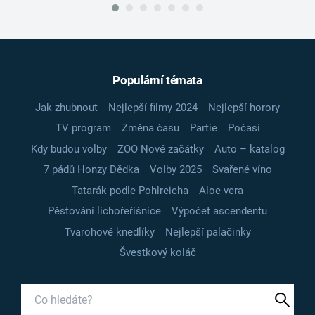
Populární témata
Jak zhubnout
Nejlepší filmy 2024
Nejlepší horory
TV program
Změna času
Partie
Počasí
Kdy budou volby
ZOO Nové začátky
Auto – katalog
7 pádů Honzy Dědka
Volby 2025
Svařené víno
Tatarák podle Pohlreicha
Aloe vera
Pěstování lichořeřišnice
Výpočet ascendentu
Tvarohové knedlíky
Nejlepší palačinky
Švestkový koláč