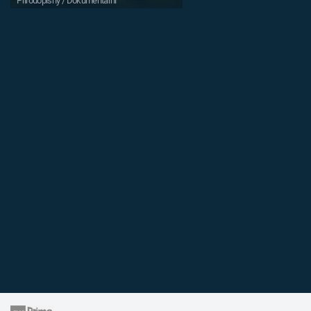
Přírodopisný / Dokumentární