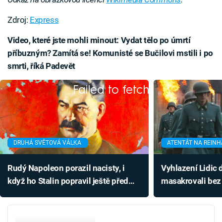
Zdroj:
Express
Video, které jste mohli minout: Vydat tělo po úmrtí
příbuzným? Zamítá se! Komunisté se Bučilovi mstili i po
smrti, říká Padevět
Failed to fetch
DRUHÁ SVĚTOVÁ VÁLKA
ATENTÁT NA REIN
Rudý Napoleon porazil nacisty, i
Vyhlazení Lidic 
když ho Stalin popravil ještě před
masakrovali bez
válkou
skrývali stopy