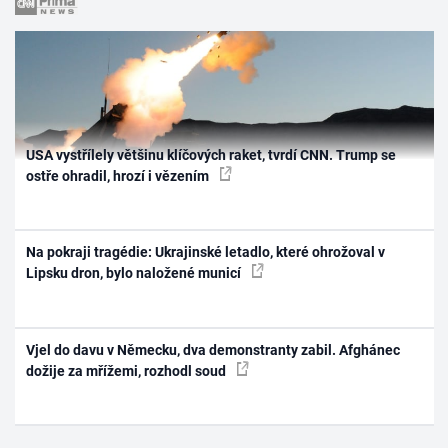
USA vystřílely většinu klíčových raket, tvrdí CNN. Trump se
ostře ohradil, hrozí i vězením
Na pokraji tragédie: Ukrajinské letadlo, které ohrožoval v
Lipsku dron, bylo naložené municí
Vjel do davu v Německu, dva demonstranty zabil. Afghánec
dožije za mřížemi, rozhodl soud