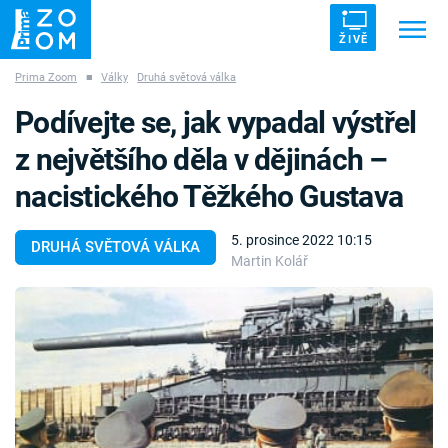
ŽIVĚ
Prima Zoom
■
Války
Druhá světová válka
Trendy:
ZRÁDCI
UFO
DRUHÁ SVĚTOVÁ VÁLKA
Podívejte se, jak vypadal výstřel
ZÁHADY
VETŘELCI DÁVNOVĚKU
z největšího děla v dějinách –
nacistického Těžkého Gustava
5. prosince 2022 10:15
DRUHÁ SVĚTOVÁ VÁLKA
Martin Kolář
Témata
Témata
Pořady
TV Program