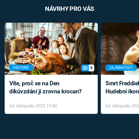
NÁVRHY PRO VÁS
5
HISTORIE
ZAJÍMAVOSTI
Víte, proč se na Den
Smrt Freddie
díkůvzdání jí zrovna krocan?
Hudební ikon
až do konce 
24. listopadu 2022 13:40
24. listopadu 20
léky