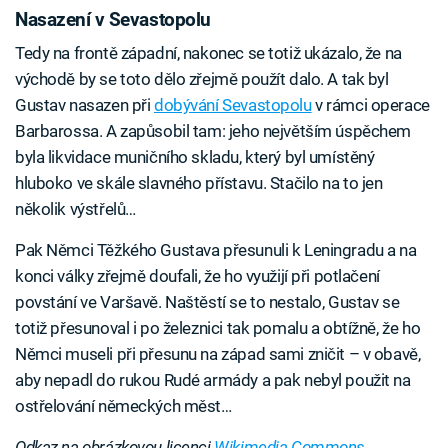
Nasazení v Sevastopolu
Tedy na frontě západní, nakonec se totiž ukázalo, že na
východě by se toto dělo zřejmě použít dalo. A tak byl
Gustav nasazen při
dobývání Sevastopolu
v rámci operace
Barbarossa. A zapůsobil tam: jeho největším úspěchem
byla likvidace muničního skladu, který byl umístěný
hluboko ve skále slavného přístavu. Stačilo na to jen
několik výstřelů…
Pak Němci Těžkého Gustava přesunuli k Leningradu a na
konci války zřejmě doufali, že ho využijí při potlačení
povstání ve Varšavě. Naštěstí se to nestalo, Gustav se
totiž přesunoval i po železnici tak pomalu a obtížně, že ho
Němci museli při přesunu na západ sami zničit – v obavě,
aby nepadl do rukou Rudé armády a pak nebyl použit na
ostřelování německých měst…
Odkaz na obrázkovou licenci
Wikimedia Commons
.