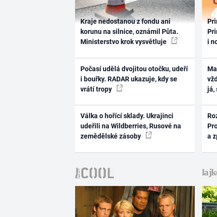
Kraje nedostanou z fondu ani
Pri
korunu na silnice, oznámil Půta.
Pri
Ministerstvo krok vysvětluje
i n
Počasí udělá dvojitou otočku, udeří
Ma
i bouřky. RADAR ukazuje, kdy se
vž
vrátí tropy
já,
Válka o hořící sklady. Ukrajinci
Ro
udeřili na Wildberries, Rusové na
Pr
zemědělské zásoby
a 