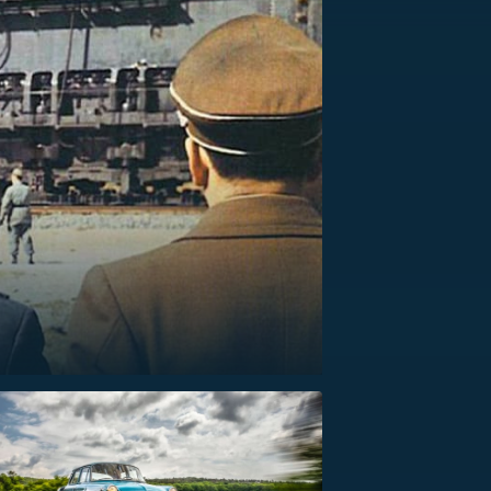
US
RSUS
ZE A