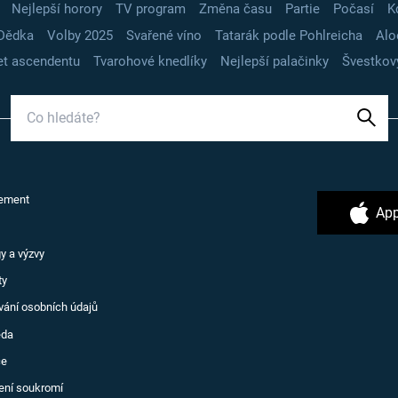
Nejlepší horory
TV program
Změna času
Partie
Počasí
K
Dědka
Volby 2025
Svařené víno
Tatarák podle Pohlreicha
Alo
t ascendentu
Tvarohové knedlíky
Nejlepší palačinky
Švestkov
ement
App
y a výzvy
ty
vání osobních údajů
ěda
ce
ení soukromí