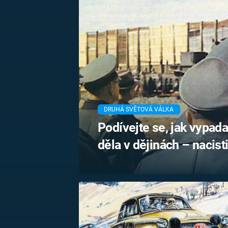
MARIE TEREZIE
ADOLF HITLER
NAPOLEON
BONAPARTE
ATENTÁT NA
REINHARDA
BRITSKÁ
HEYDRICHA
KRÁLOVSKÁ
RODINA
PRVNÍ SVĚTOVÁ
VÁLKA
DRUHÁ SVĚTOVÁ VÁLKA
Podívejte se, jak vypada
děla v dějinách – nacis