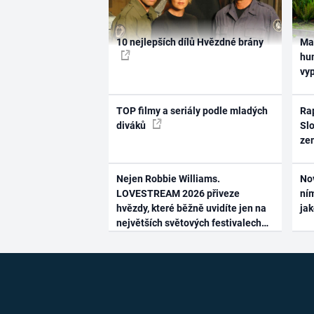
10 nejlepších dílů Hvězdné brány
Ma
hum
vy
TOP filmy a seriály podle mladých
Rap
diváků
Slo
ze
Nejen Robbie Williams.
No
LOVESTREAM 2026 přiveze
ním
hvězdy, které běžně uvidíte jen na
ja
největších světových festivalech