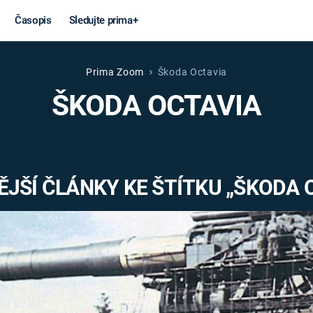
Časopis
Sledujte prima+
Prima Zoom
Škoda Octavia
Věda a
Války
ŠKODA OCTAVIA
technika
STUDENÁ V
KORONAVIRUS
VÁLKA VE
VIETNAMU
VESMÍR
JŠÍ ČLÁNKY KE ŠTÍTKU „ŠKODA 
VÁLEČNÉ FI
MARS
SERIÁLY
Záhady a
Zajímav
konspirace