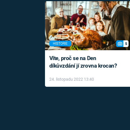
5
HISTORIE
Víte, proč se na Den
díkůvzdání jí zrovna krocan?
24. listopadu 2022 13:40