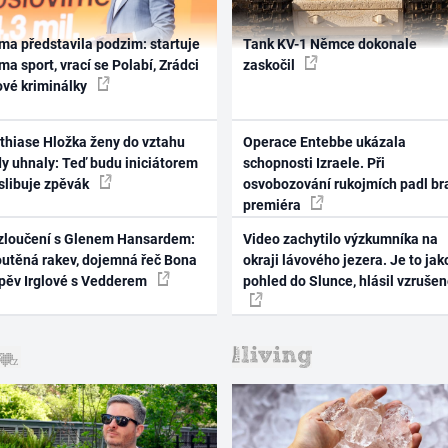
ma představila podzim: startuje
Tank KV-1 Němce dokonale
ma sport, vrací se Polabí, Zrádci
zaskočil
ové kriminálky
thiase Hložka ženy do vztahu
Operace Entebbe ukázala
dy uhnaly: Teď budu iniciátorem
schopnosti Izraele. Při
 slibuje zpěvák
osvobozování rukojmích padl br
premiéra
zloučení s Glenem Hansardem:
Video zachytilo výzkumníka na
outěná rakev, dojemná řeč Bona
okraji lávového jezera. Je to jak
zpěv Irglové s Vedderem
pohled do Slunce, hlásil vzruše