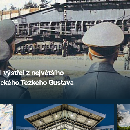
FILMY VERS
REALITA
UFO A
MIMOZEMŠŤANÉ
HORORY VE
REALITA
UTAJENÉ PŘÍBĚHY
ČESKÝCH DĚJIN
OPTICKÉ ILU
KLAMY
ALTERNATIVNÍ
HISTORIE
l výstřel z největšího
tického Těžkého Gustava