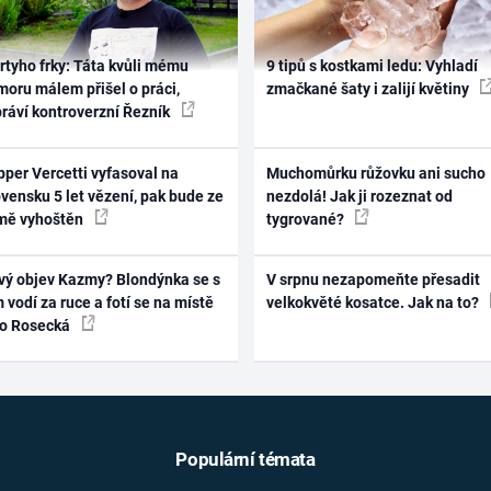
rtyho frky: Táta kvůli mému
9 tipů s kostkami ledu: Vyhladí
oru málem přišel o práci,
zmačkané šaty i zalijí květiny
práví kontroverzní Řezník
per Vercetti vyfasoval na
Muchomůrku růžovku ani sucho
vensku 5 let vězení, pak bude ze
nezdolá! Jak ji rozeznat od
mě vyhoštěn
tygrované?
vý objev Kazmy? Blondýnka se s
V srpnu nezapomeňte přesadit
 vodí za ruce a fotí se na místě
velkokvěté kosatce. Jak na to?
ko Rosecká
Populární témata