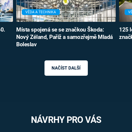
VĚDA A TECHNIKA
V
60.
Místa spojená se se značkou Škoda:
125 l
Nový Zéland, Paříž a samozřejmě Mladá
značk
Boleslav
NAČÍST DALŠÍ
NÁVRHY PRO VÁS