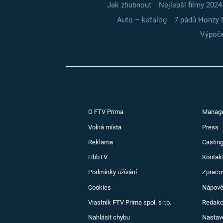
Jak zhubnout
Nejlepší filmy 2024
Auto – katalog
7 pádů Honzy 
Výpoče
O FTV Prima
Manag
Volná místa
Press
Reklama
Casting
HbbTV
Kontak
Podmínky užívání
Zpraco
Cookies
Nápov
Vlastník FTV Prima spol. s r.o.
Redak
Nahlásit chybu
Nastav