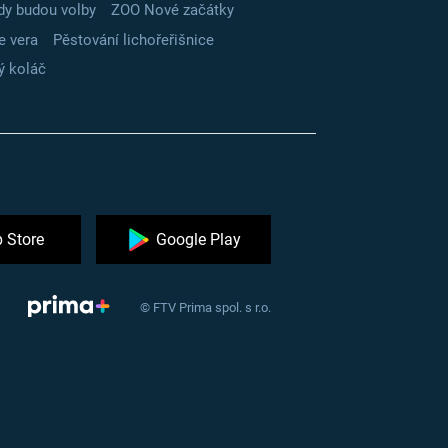
dy budou volby
ZOO Nové začátky
e vera
Pěstování lichořeřišnice
ý koláč
 Store
Google Play
© FTV Prima spol. s r.o.