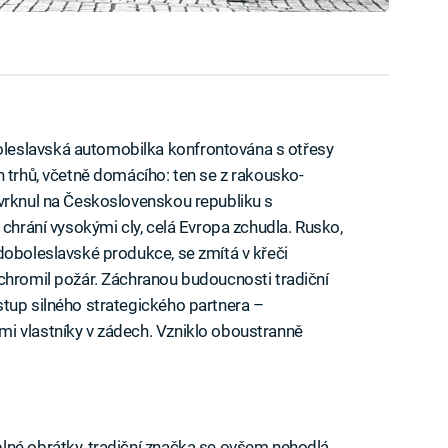
leslavská automobilka konfrontována s otřesy
h trhů, včetně domácího: ten se z rakousko-
cvrknul na Československou republiku s
 chrání vysokými cly, celá Evropa zchudla. Rusko,
doboleslavské produkce, se zmítá v křeči
chromil požár. Záchranou budoucnosti tradiční
tup silného strategického partnera –
i vlastníky v zádech. Vzniklo oboustranně
lné obrátky, tradiční značka se ovšem nehodlá