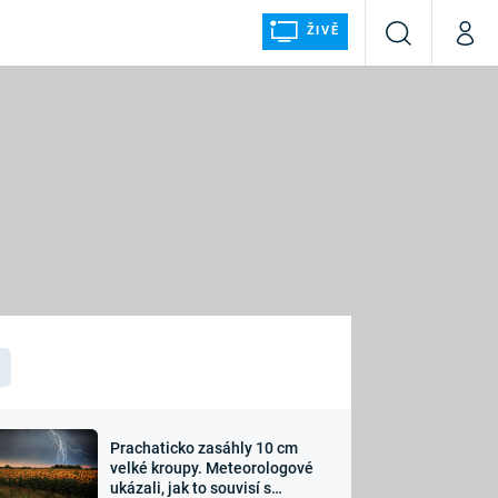
ŽIVĚ
Vyhledávání
Můj p
Prima+
ÁLKA
CNN Prima NEWS
Prima FRESH
Prima LIVING
LMY A
Prima Ženy
Prima LAJK
Prachaticko zasáhly 10 cm
osti
velké kroupy. Meteorologové
Sledujte nás
ukázali, jak to souvisí s