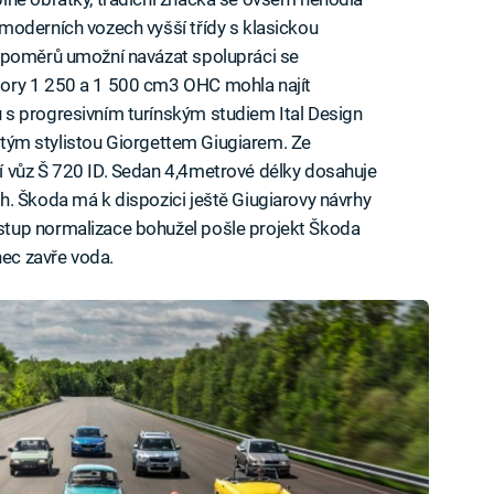
moderních vozech vyšší třídy s klasickou
 poměrů umožní navázat spolupráci se
ory 1 250 a 1 500 cm3 OHC mohla najít
s progresivním turínským studiem Ital Design
iletým stylistou Giorgettem Giugiarem. Ze
 vůz Š 720 ID. Sedan 4,4metrové délky dosahuje
. Škoda má k dispozici ještě Giugiarovy návrhy
tup normalizace bohužel pošle projekt Škoda
nec zavře voda.