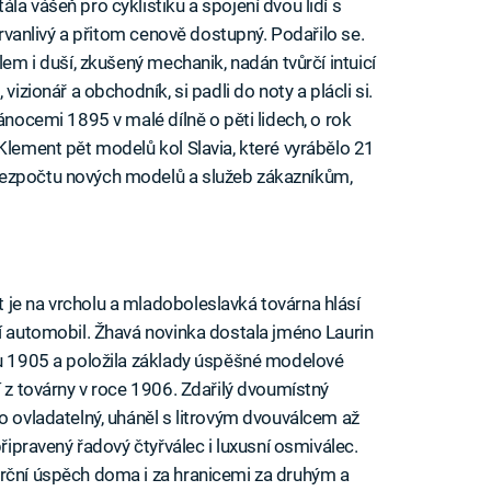
la vášeň pro cyklistiku a spojení dvou lidí s
 trvanlivý a přitom cenově dostupný. Podařilo se.
lem i duší, zkušený mechanik, nadán tvůrčí intuicí
vizionář a obchodník, si padli do noty a plácli si.
ánocemi 1895 v malé dílně o pěti lidech, o rok
Klement pět modelů kol Slavia, které vyrábělo 21
bezpočtu nových modelů a služeb zákazníkům,
je na vrcholu a mladoboleslavká továrna hlásí
ní automobil. Žhavá novinka dostala jméno Laurin
nu 1905 a položila základy úspěšné modelové
í z továrny v roce 1906. Zdařilý dvoumístný
o ovladatelný, uháněl s litrovým dvouválcem až
připravený řadový čtyřválec i luxusní osmiválec.
erční úspěch doma i za hranicemi za druhým a