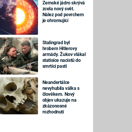
Zemské jádro skrývá
zcela nový svět.
Nález pod povrchem
je ohromující
Stalingrad byl
hrobem Hitlerovy
armády. Žukov vlákal
statisíce nacistů do
smrtící pasti
Neandertálce
nevyhubila válka s
člověkem. Nový
objev ukazuje na
zkázonosné
rozhodnutí