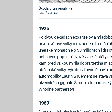
Škoda první republika
Zdroj: Škoda Auto
1925
Po dvou dekádách expanze byla mladobo
první světové války a rozpadem tradičníc
uherské monarchie o 53 milionech lidí s
pětinovou populací. Nově vzniklé státy se
kam před válkou mířila dobrá třetina mla
občanské války. Výrobu v továrně navíc o
automobilky Laurin & Klement se stává vs
plzeňského gigantu Škoda s francouzským
výhodné partnerství.
1969
Nová mladoboleslavská továrna běží na p