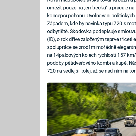
omezit pouze na „embéčka“ a pracuje na 
koncepcí pohonu. Uvolňování politických
Západem, kde by novinka typu 720 s mot
odbytiště. Škodovka podepisuje smlouvu 
(ID), o rok dříve založeným teprve třicet
spolupráce se zrodí mimořádně elegantní
na 14palcových kolech rychlosti 157 km/h
podoby pětidveřového kombi a kupé. Nás
720 na vedlejší kolej, až se nad ním nako