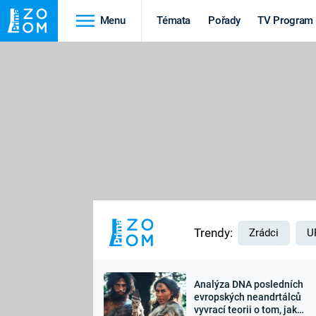
Menu
Témata
Pořady
TV Program
Cestování
Historie
HRADY A ZÁMKY
VIKINGOVÉ
HEDVÁBNÁ STEZKA
EPIDEMIE A
PANDEMIE
PŘÍRODA
STAROVĚKÝ EGYPT
Trendy:
Zrádci
U
Analýza DNA posledních
Druhá
Výročí
evropských neandrtálců
vyvrací teorii o tom, jak
světová válka