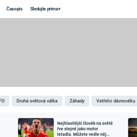
Časopis
Sledujte prima+
Věda a
Války
technika
STUDENÁ V
KORONAVIRUS
VÁLKA VE
VIETNAMU
VESMÍR
VÁLEČNÉ FI
MARS
SERIÁLY
FO
Druhá světová válka
Záhady
Vetřelci dávnověku
Nejhlasitější člověk na světě
Záhady a
Zajímav
řve stejně jako motor
letadla. Můžete vedle něj
konspirace