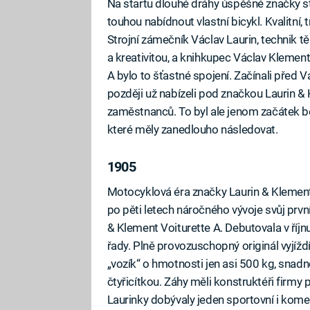
Na startu dlouhé dráhy úspěšné značky stá
touhou nabídnout vlastní bicykl. Kvalitní,
Strojní zámečník Václav Laurin, technik tě
a kreativitou, a knihkupec Václav Klement, 
A bylo to šťastné spojení. Začínali před V
později už nabízeli pod značkou Laurin & 
zaměstnanců. To byl ale jenom začátek 
které měly zanedlouho následovat.
1905
Motocyklová éra značky Laurin & Klement 
po pěti letech náročného vývoje svůj prv
& Klement Voiturette A. Debutovala v říj
řady. Plně provozuschopný originál vyjížd
„vozík“ o hmotnosti jen asi 500 kg, snadn
čtyřicítkou. Záhy měli konstruktéři firmy 
Laurinky dobývaly jeden sportovní i kom