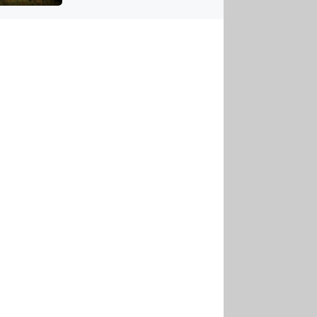
US
tornádem
RSUS
ZE A