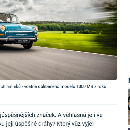
ích milníků - včetně oblíbeného modelu 1000 MB z roku
júspěšnějších značek. A věhlasná je i ve
ku její úspěšné dráhy? Který vůz vyjel