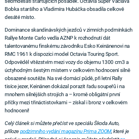
sedmdesáti startujících posádek. Octavia Super Václava
Bobka staršího a Vladimíra Hubáčka obsadila celkově
desáté místo.
Dominance skandinávských jezdců v zimních podmínkách
Rallye Monte Carlo vedla AZNP k rozhodnutí dát
talentovanému finskému závodníku Esko Keinänenovi na
RMC 1961 k dispozici model Octavia Touring Sport.
Odpověděl vítězstvím mezi vozy do objemu 1300 cm3 a
úctyhodným šestým místem v celkovém hodnocení silně
obsazené soutěže. Na své domácí půdě, při letní Rally
tisíce jezer, Keinänen dokázal porazit řadu soupeřů i na
mnohem silnějších strojích a – kromě obligátní první
příčky mezi třináctistovkami – získal i bronz v celkovém
hodnocení!
Celý článek si můžete přečíst ve speciálu Škoda Auto,
příloze
podzimního vydání magazínu Prima ZOOM
, které je