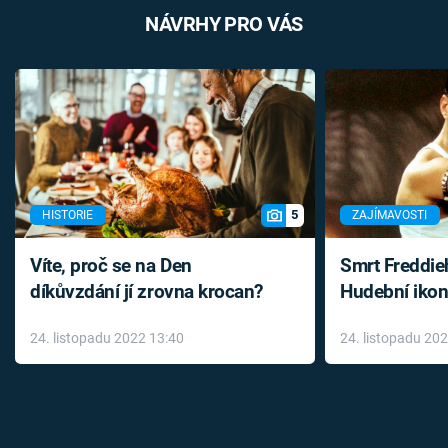
NÁVRHY PRO VÁS
5
HISTORIE
ZAJÍMAVOSTI
Víte, proč se na Den
Smrt Freddie
díkůvzdání jí zrovna krocan?
Hudební ikon
až do konce 
24. listopadu 2022 13:40
24. listopadu 20
léky