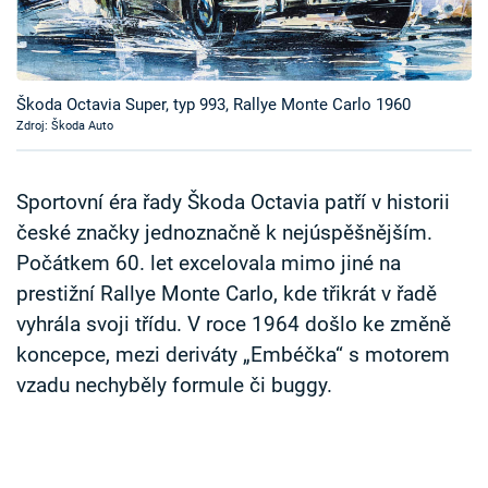
Časopis
Sledujte prima+
Škoda Octavia Super, typ 993, Rallye Monte Carlo 1960
Zdroj: Škoda Auto
Přihlášení
Sportovní éra řady Škoda Octavia patří v historii
Sledujte nás
české značky jednoznačně k nejúspěšnějším.
Počátkem 60. let excelovala mimo jiné na
prestižní Rallye Monte Carlo, kde třikrát v řadě
vyhrála svoji třídu. V roce 1964 došlo ke změně
koncepce, mezi deriváty „Embéčka“ s motorem
vzadu nechyběly formule či buggy.