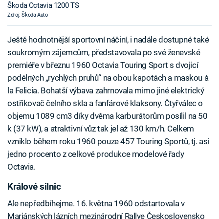
Škoda Octavia 1200 TS
Zdroj: Škoda Auto
Ještě hodnotnější sportovní náčiní, i nadále dostupné také
soukromým zájemcům, představovala po své ženevské
premiéře v březnu 1960 Octavia Touring Sport s dvojicí
podélných „rychlých pruhů“ na obou kapotách a maskou à
la Felicia. Bohatší výbava zahrnovala mimo jiné elektrický
ostřikovač čelního skla a fanfárové klaksony. Čtyřválec o
objemu 1089 cm3 díky dvěma karburátorům posílil na 50
k (37 kW), a atraktivní vůz tak jel až 130 km/h. Celkem
vzniklo během roku 1960 pouze 457 Touring Sportů, tj. asi
jedno procento z celkové produkce modelové řady
Octavia.
Králové silnic
Ale nepředbíhejme. 16. května 1960 odstartovala v
Mariánských lázních mezinárodní Rallye Československo