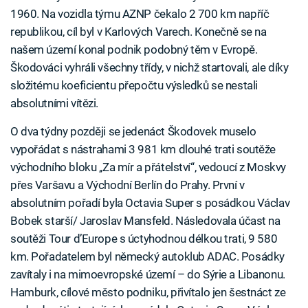
1960. Na vozidla týmu AZNP čekalo 2 700 km napříč
republikou, cíl byl v Karlových Varech. Konečně se na
našem území konal podnik podobný těm v Evropě.
Škodováci vyhráli všechny třídy, v nichž startovali, ale díky
složitému koeficientu přepočtu výsledků se nestali
absolutními vítězi.
O dva týdny později se jedenáct Škodovek muselo
vypořádat s nástrahami 3 981 km dlouhé trati soutěže
východního bloku ,,Za mír a přátelství“, vedoucí z Moskvy
přes Varšavu a Východní Berlín do Prahy. První v
absolutním pořadí byla Octavia Super s posádkou Václav
Bobek starší/ Jaroslav Mansfeld. Následovala účast na
soutěži Tour d’Europe s úctyhodnou délkou trati, 9 580
km. Pořadatelem byl německý autoklub ADAC. Posádky
zavítaly i na mimoevropské území – do Sýrie a Libanonu.
Hamburk, cílové město podniku, přivítalo jen šestnáct ze