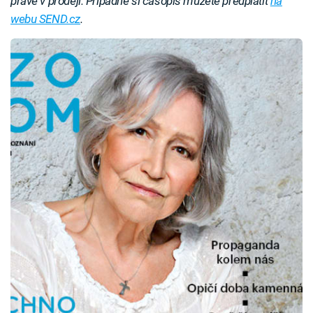
právě v prodeji. Případně si časopis můžete předplatit
na
webu SEND.cz
.