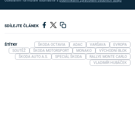
Odesláním formuláře souhlasíte s
podmínkami zpracování osobních údajů
SDÍLEJTE ČLÁNEK
ŠTÍTKY
ŠKODA OCTAVIA
ADAC
VARŠAVA
EVROPA
SOUTĚŽ
ŠKODA MOTORSPORT
MONAKO
VÝCHODNÍ BLOK
ŠKODA AUTO A.S.
SPECIÁL ŠKODA
RALLYE MONTE CARLO
VLADIMÍR HUBÁČEK