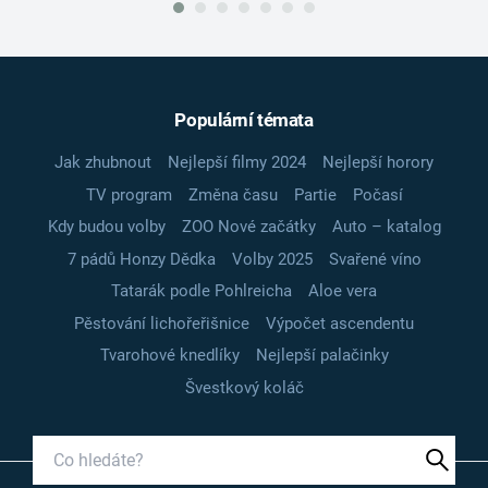
Populární témata
Jak zhubnout
Nejlepší filmy 2024
Nejlepší horory
TV program
Změna času
Partie
Počasí
Kdy budou volby
ZOO Nové začátky
Auto – katalog
7 pádů Honzy Dědka
Volby 2025
Svařené víno
Tatarák podle Pohlreicha
Aloe vera
Pěstování lichořeřišnice
Výpočet ascendentu
Tvarohové knedlíky
Nejlepší palačinky
Švestkový koláč