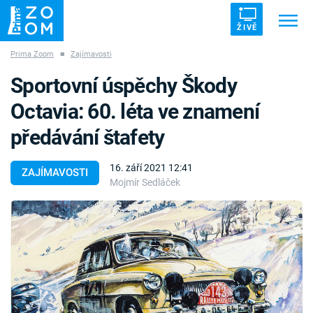
ŽIVĚ
Prima Zoom
■
Zajímavosti
Trendy:
ZRÁDCI
UFO
DRUHÁ SVĚTOVÁ VÁLKA
Sportovní úspěchy Škody
ZÁHADY
VETŘELCI DÁVNOVĚKU
Octavia: 60. léta ve znamení
předávání štafety
16. září 2021 12:41
ZAJÍMAVOSTI
Mojmír Sedláček
Témata
Témata
Pořady
TV Program