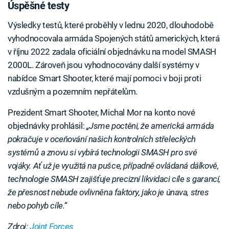
Úspěšné testy
Výsledky testů, které proběhly v lednu 2020, dlouhodobě
vyhodnocovala armáda Spojených států amerických, která
v říjnu 2022 zadala oficiální objednávku na model SMASH
2000L. Zároveň jsou vyhodnocovány další systémy v
nabídce Smart Shooter, které mají pomoci v boji proti
vzdušným a pozemním nepřátelům.
Prezident Smart Shooter, Michal Mor na konto nové
objednávky prohlásil:
„Jsme poctěni, že americká armáda
pokračuje v oceňování našich kontrolních střeleckých
systémů a znovu si vybírá technologii SMASH pro své
vojáky. Ať už je využitá na pušce, případně ovládaná dálkově,
technologie SMASH zajišťuje precizní likvidaci cíle s garancí,
že přesnost nebude ovlivněna faktory, jako je únava, stres
nebo pohyb cíle.“
Zdroj:
Joint Forces