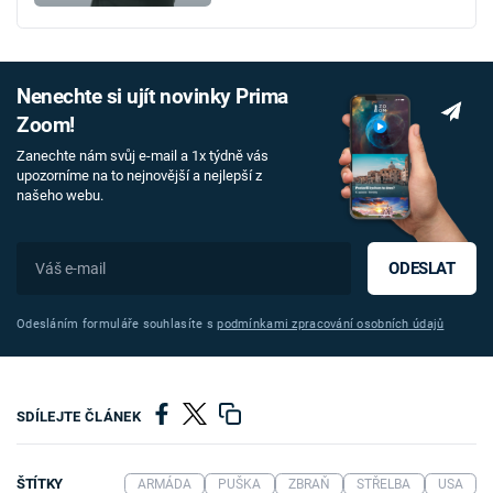
Nenechte si ujít novinky Prima
Zoom!
Zanechte nám svůj e-mail a 1x týdně vás
upozorníme na to nejnovější a nejlepší z
našeho webu.
ODESLAT
Odesláním formuláře souhlasíte s
podmínkami zpracování osobních údajů
SDÍLEJTE ČLÁNEK
ŠTÍTKY
ARMÁDA
PUŠKA
ZBRAŇ
STŘELBA
USA