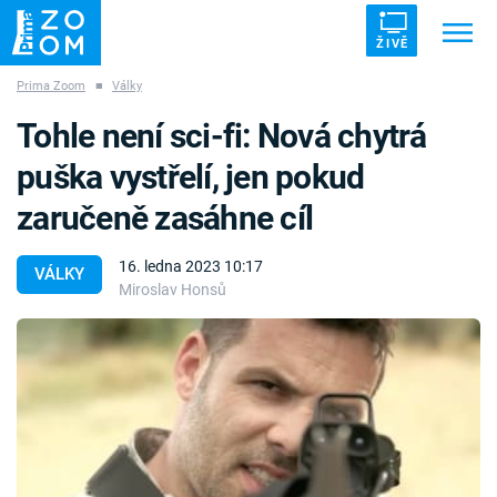
ŽIVĚ
Prima Zoom
■
Války
Trendy:
ZRÁDCI
UFO
DRUHÁ SVĚTOVÁ VÁLKA
Tohle není sci-fi: Nová chytrá
ZÁHADY
VETŘELCI DÁVNOVĚKU
puška vystřelí, jen pokud
zaručeně zasáhne cíl
16. ledna 2023 10:17
VÁLKY
Miroslav Honsů
Témata
Témata
Pořady
TV Program