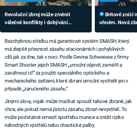
Revoluční zbroj může změnit
Britové zničí nepřítele Dračím
válečné konflikty i dobývání
ohněm. Nová zb
vesmíru. Konvenční zbraně nemají
vynikající testy
šanci
Bezchybnou střelbu má garantovat systém SMASH, který
má zlepšit přesnost zásahu stacionárních i pohyblivých
cílů jak za dne, tak v noci. Podle Devina Schweisse z firmy
Smart Shooter jejich SMASH
„umožní objevit, zaměřit a
zasáhnout cíl“
za použití speciálního optického a
mechanického zařízení, které zbrani umožní vystřelit jen v
případě
„zaručeného zásahu“.
Jinými slovy, voják může mačkat spoušť takové zbraně, jak
chce, ale pokud nemá jistotu zásahu, zbraň nevystřelí. To
může podstatně omezit spotřebu munice a snížit riziko
náhodných výstřelů nebo chaotické palby.