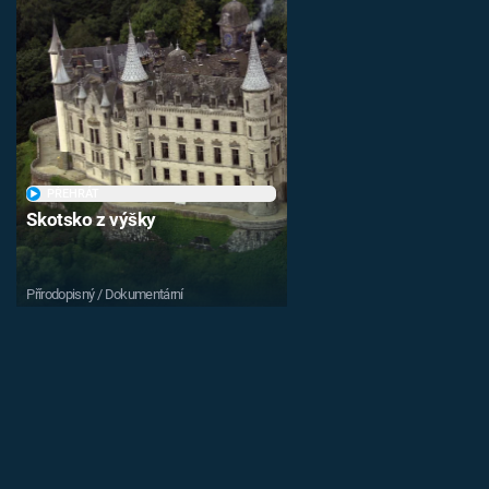
PŘEHRÁT
Skotsko z výšky
Přírodopisný / Dokumentární