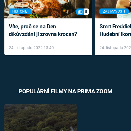
5
HISTORIE
ZAJÍMAVOSTI
Víte, proč se na Den
Smrt Freddie
díkůvzdání jí zrovna krocan?
Hudební ikon
až do konce 
24. listopadu 2022 13:40
24. listopadu 20
léky
POPULÁRNÍ FILMY NA PRIMA ZOOM