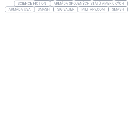
SCIENCE FICTION
ARMÁDA SPOJENÝCH STÁTŮ AMERICKÝCH
ARMÁDA USA
SMASH
SIG SAUER
MILITARY.COM
SMASH