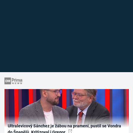
Ultralevicový Sánchez je žábou na prameni, pustil se Vondra
do Španělů. Kritizoval i Gregor