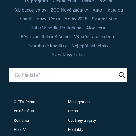
TV program
Změna času
Partie
Počasí
Kdy budou volby
ZOO Nové začátky
Auto – katalog
7 pádů Honzy Dědka
Volby 2025
Svařené víno
Tatarák podle Pohlreicha
Aloe vera
Pěstování lichořeřišnice
Výpočet ascendentu
Tvarohové knedlíky
Nejlepší palačinky
Švestkový koláč
O FTV Prima
Management
Volná místa
Press
Reklama
Castingy a výzvy
HbbTV
Kontakty