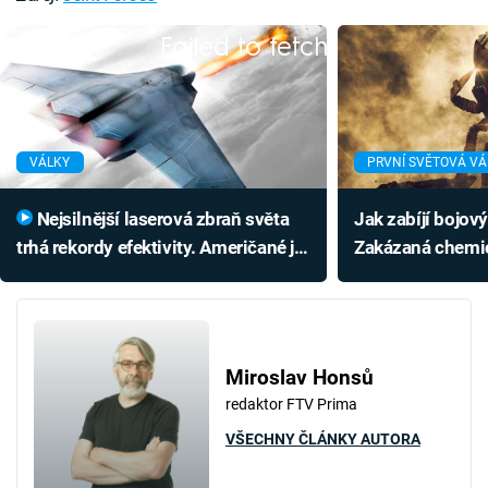
Failed to fetch
VÁLKY
PRVNÍ SVĚTOVÁ V
Nejsilnější laserová zbraň světa
Jak zabíjí bojový
trhá rekordy efektivity. Američané ji
Zakázaná chemi
mohou použít naprosto všude
zasáhla 2000 lid
Miroslav Honsů
redaktor FTV Prima
VŠECHNY ČLÁNKY AUTORA