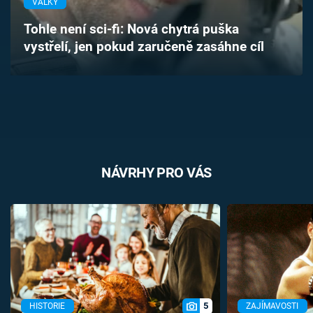
VÁLKY
Časopis
Tohle není sci-fi: Nová chytrá puška
vystřelí, jen pokud zaručeně zasáhne cíl
Sledujte prima+
Přihlášení
Sledujte nás
NÁVRHY PRO VÁS
5
HISTORIE
ZAJÍMAVOSTI