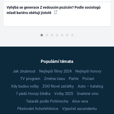
Vyhýbá se generace Z vedoucím pozicím? Podle sociologů
mladí kariéru obětují jistotě
Populární témata
Jak zhubnout
Nejlepší filmy 2024
Nejlepší horory
TV program
Změna času
Partie
Počasí
Kdy budou volby
ZOO Nové začátky
Auto – katalog
7 pádů Honzy Dědka
Volby 2025
Svařené víno
Tatarák podle Pohlreicha
Aloe vera
Pěstování lichořeřišnice
Výpočet ascendentu