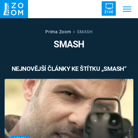
ŽIVĚ
Trendy:
ZRÁDCI
UFO
DRUHÁ SVĚTOVÁ VÁLKA
Prima Zoom
SMASH
SMASH
ZÁHADY
VETŘELCI DÁVNOVĚKU
NEJNOVĚJŠÍ ČLÁNKY KE ŠTÍTKU „SMASH“
Témata
Témata
Pořady
TV Program