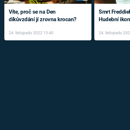
Víte, proč se na Den
Smrt Freddie
díkůvzdání jí zrovna krocan?
Hudební ikon
až do konce 
24. listopadu 2022 13:40
24. listopadu 20
léky