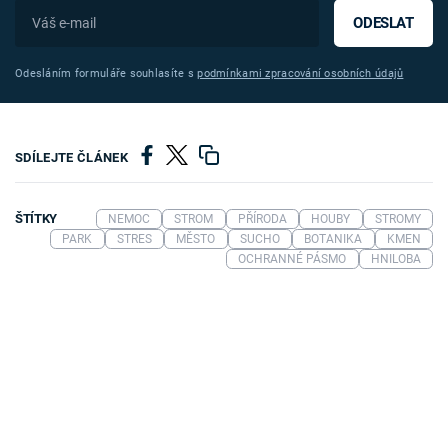
ODESLAT
Odesláním formuláře souhlasíte s
podmínkami zpracování osobních údajů
SDÍLEJTE ČLÁNEK
ŠTÍTKY
NEMOC
STROM
PŘÍRODA
HOUBY
STROMY
PARK
STRES
MĚSTO
SUCHO
BOTANIKA
KMEN
OCHRANNÉ PÁSMO
HNILOBA