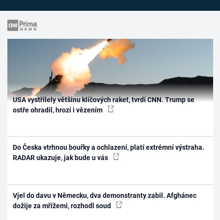
USA vystřílely většinu klíčových raket, tvrdí CNN. Trump se
ostře ohradil, hrozí i vězením
Do Česka vtrhnou bouřky a ochlazení, platí extrémní výstraha.
RADAR ukazuje, jak bude u vás
Vjel do davu v Německu, dva demonstranty zabil. Afghánec
dožije za mřížemi, rozhodl soud