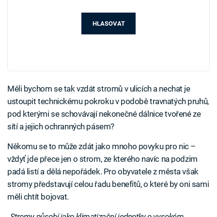
HLASOVAT
Měli bychom se tak vzdát stromů v ulicích a nechat je
ustoupit technickému pokroku v podobě travnatých pruhů,
pod kterými se schovávají nekonečné dálnice tvořené ze
sítí a jejich ochranných pásem?
Někomu se to může zdát jako mnoho povyku pro nic –
vždyť jde přece jen o strom, ze kterého navíc na podzim
padá listí a dělá nepořádek. Pro obyvatele z města však
stromy představují celou řadu benefitů, o které by oni sami
měli chtít bojovat.
„Stromy působí jako klimatizační jednotky o vysokém