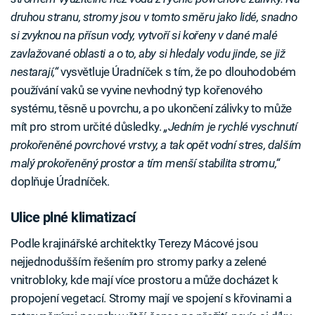
druhou stranu, stromy jsou v tomto směru jako lidé, snadno
si zvyknou na přísun vody, vytvoří si kořeny v dané malé
zavlažované oblasti a o to, aby si hledaly vodu jinde, se již
nestarají,“
vysvětluje Úradníček s tím, že po dlouhodobém
používání vaků se vyvine nevhodný typ kořenového
systému, těsně u povrchu, a po ukončení zálivky to může
mít pro strom určité důsledky.
„Jedním je rychlé vyschnutí
prokořeněné povrchové vrstvy, a tak opět vodní stres, dalším
malý prokořeněný prostor a tím menší stabilita stromu,“
doplňuje Úradníček.
Ulice plné klimatizací
Podle krajinářské architektky Terezy Mácové jsou
nejjednodušším řešením pro stromy parky a zelené
vnitrobloky, kde mají více prostoru a může docházet k
propojení vegetací. Stromy mají ve spojení s křovinami a