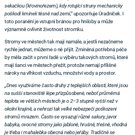
sekačkou (křovinořezem), kdy rotující struny mechanicky
poškodí kmínek těsně nad zemí,“
upozorňuje Úradníček. I
toto poranění je vstupní bránou pro hniloby a může
významně ovlivnit životnost stromku.
Stromy ve městech tak mají namále, a jestli nezačneme
rychle jednat, můžeme o ně přijít. Zmíněná potřebná péče
by měla začít v první řadě u výběru takových stromů, které
mají šanci ve městech přežít, protože nemají přílišné
nároky na vlhkost vzduchu, množství vody a prostor.
„Dnes využíváme často druhy z teplejších oblastí, které jsou
na sušší stanoviště lépe přizpůsobené, neboť průměrná
teplota ve větších městech je o 2–3 stupně vyšší než v
okolní krajině, a nehrozí tak velké nebezpečí poškození
stromů mrazem. Často se vysazují různé sakury, javor
babyka, ovocné stromy jako jabloně, hrušně, třešně, vhodná
je třeba i mahalebka obecná nebo jeřáby. Tradičně se