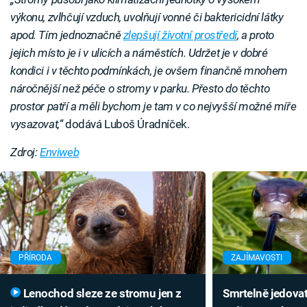
výkonu, zvlhčují vzduch, uvolňují vonné či baktericidní látky
apod. Tím jednoznačně
zlepšují životní prostředí
, a proto
jejich místo je i v ulicích a náměstích. Udržet je v dobré
kondici i v těchto podmínkách, je ovšem finančně mnohem
náročnější než péče o stromy v parku. Přesto do těchto
prostor patří a měli bychom je tam v co nejvyšší možné míře
vysazovat,“
dodává Luboš Úradníček.
Zdroj:
Enviweb
Failed to fetch
PŘÍRODA
ZAJÍMAVOSTI
Lenochod sleze ze stromu jen z
Smrtelně jedovat