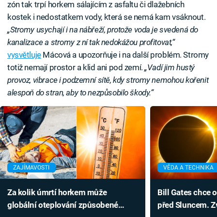
zón tak trpí horkem sálajícím z asfaltu či dlažebních
kostek i nedostatkem vody, která se nemá kam vsáknout.
„Stromy usychají i na nábřeží, protože voda je svedená do
kanalizace a stromy z ní tak nedokážou profitovat,“
vysvětluje
Mácová a upozorňuje i na další problém. Stromy
totiž nemají prostor a klid ani pod zemí.
„Vadí jim hustý
provoz, vibrace i podzemní sítě, kdy stromy nemohou kořenit
alespoň do stran, aby to nezpůsobilo škody.“
ZAJÍMAVOSTI
VĚDA A TECHNIKA
Za kolik úmrtí horkem může
Bill Gates chce 
globální oteplování způsobené
před Sluncem. Z