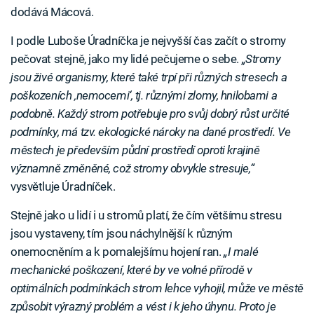
dodává Mácová.
I podle Luboše Úradníčka je nejvyšší čas začít o stromy
pečovat stejně, jako my lidé pečujeme o sebe.
„Stromy
jsou živé organismy, které také trpí při různých stresech a
poškozeních ‚nemocemi‘, tj. různými zlomy, hnilobami a
podobně. Každý strom potřebuje pro svůj dobrý růst určité
podmínky, má tzv. ekologické nároky na dané prostředí. Ve
městech je především půdní prostředí oproti krajině
významně změněné, což stromy obvykle stresuje,“
vysvětluje Úradníček.
Stejně jako u lidí i u stromů platí, že čím většímu stresu
jsou vystaveny, tím jsou náchylnější k různým
onemocněním a k pomalejšímu hojení ran.
„I malé
mechanické poškození, které by ve volné přírodě v
optimálních podmínkách strom lehce vyhojil, může ve městě
způsobit výrazný problém a vést i k jeho úhynu. Proto je