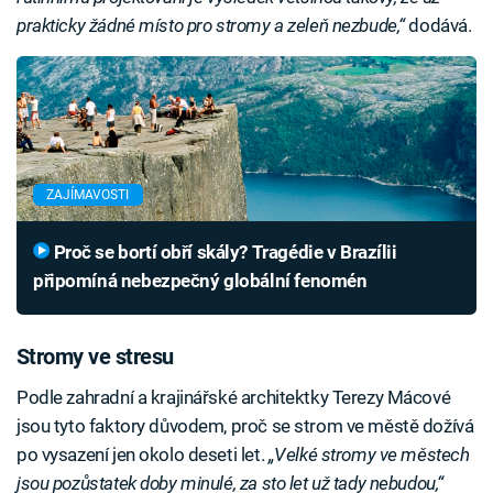
prakticky žádné místo pro stromy a zeleň nezbude,“
dodává.
ZAJÍMAVOSTI
Proč se bortí obří skály? Tragédie v Brazílii
připomíná nebezpečný globální fenomén
Stromy ve stresu
Podle zahradní a krajinářské architektky Terezy Mácové
jsou tyto faktory důvodem, proč se strom ve městě dožívá
po vysazení jen okolo deseti let.
„Velké stromy ve městech
jsou pozůstatek doby minulé, za sto let už tady nebudou,“