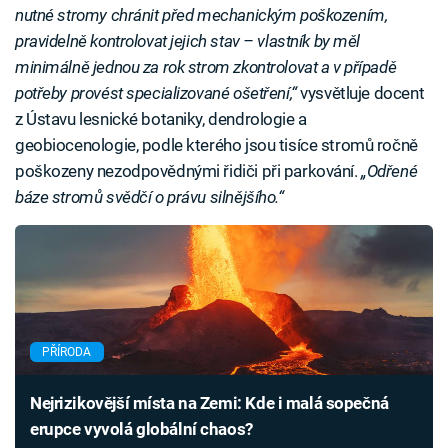
nutné stromy chránit před mechanickým poškozením,
pravidelně kontrolovat jejich stav – vlastník by měl
minimálně jednou za rok strom zkontrolovat a v případě
potřeby provést specializované ošetření,“
vysvětluje docent
z Ústavu lesnické botaniky, dendrologie a
geobiocenologie, podle kterého jsou tisíce stromů ročně
poškozeny nezodpovědnými řidiči při parkování.
„Odřené
báze stromů svědčí o právu silnějšího.“
PŘÍRODA
Nejrizikovější místa na Zemi: Kde i malá sopečná
erupce vyvolá globální chaos?