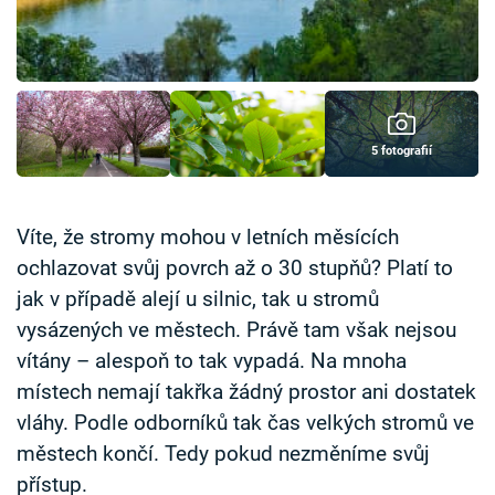
Časopis
Sledujte prima+
Přihlášení
5 fotografií
Sledujte nás
Víte, že stromy mohou v letních měsících
ochlazovat svůj povrch až o 30 stupňů? Platí to
jak v případě alejí u silnic, tak u stromů
vysázených ve městech. Právě tam však nejsou
vítány – alespoň to tak vypadá. Na mnoha
místech nemají takřka žádný prostor ani dostatek
vláhy. Podle odborníků tak čas velkých stromů ve
městech končí. Tedy pokud nezměníme svůj
přístup.