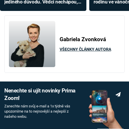
jediného důvodu. Vědci nechápou,
rodinu ve vánoč
proč se tak děje
vše natočil
Gabriela Zvonková
VŠECHNY ČLÁNKY AUTORA
Nenechte si ujít novinky Prima
Zoom!
Zanechte nám svůj e-mail a 1x týdně vás
upozorníme na to nejnovější a nejlepší z
našeho webu.