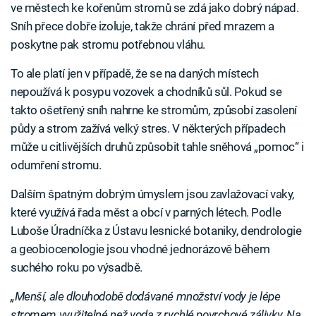
ve městech ke kořenům stromů se zdá jako dobrý nápad.
Sníh přece dobře izoluje, takže chrání před mrazem a
poskytne pak stromu potřebnou vláhu.
To ale platí jen v případě, že se na daných místech
nepoužívá k posypu vozovek a chodníků sůl. Pokud se
takto ošetřený sníh nahrne ke stromům, způsobí zasolení
půdy a strom zažívá velký stres. V některých případech
může u citlivějších druhů způsobit tahle sněhová „pomoc“ i
odumření stromu.
Dalším špatným dobrým úmyslem jsou zavlažovací vaky,
které využívá řada měst a obcí v parných létech. Podle
Luboše Úradníčka z Ústavu lesnické botaniky, dendrologie
a geobiocenologie jsou vhodné jednorázově během
suchého roku po výsadbě.
„Menší, ale dlouhodobě dodávané množství vody je lépe
stromem využitelné než voda z rychlé povrchové zálivky. Na