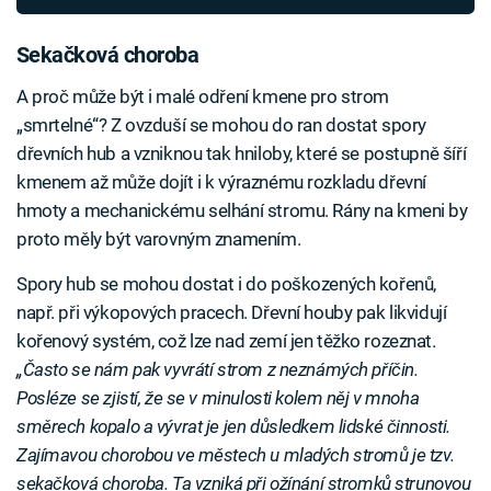
Sekačková choroba
A proč může být i malé odření kmene pro strom
„smrtelné“? Z ovzduší se mohou do ran dostat spory
dřevních hub a vzniknou tak hniloby, které se postupně šíří
kmenem až může dojít i k výraznému rozkladu dřevní
hmoty a mechanickému selhání stromu. Rány na kmeni by
proto měly být varovným znamením.
Spory hub se mohou dostat i do poškozených kořenů,
např. při výkopových pracech. Dřevní houby pak likvidují
kořenový systém, což lze nad zemí jen těžko rozeznat.
„Často se nám pak vyvrátí strom z neznámých příčin.
Posléze se zjistí, že se v minulosti kolem něj v mnoha
směrech kopalo a vývrat je jen důsledkem lidské činnosti.
Zajímavou chorobou ve městech u mladých stromů je tzv.
sekačková choroba. Ta vzniká při ožínání stromků strunovou