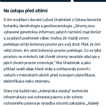
lidmi? Výsledky nejsou vůbec
technologie může
příznivé
oteplování
Na ústupu před sítěmi
S tím souhlasí i docent Luboš Úradníček z Ústavu lesnické
botaniky, dendrologie a geobiocenologie.
„Stromy jsou
vybavené genetickou informací, jakých rozměrů mají dorůst
a za jakých podmínek vůbec mohou žít. Každý strom
potřebuje určitý kořenový prostor pro svůj život. Platí, že čím
větší strom, tím větší kořenový prostor potřebuje. Co se týká
prostoru ve městech, tak člověk stromy neustále utlačuje a
jejich životní prostor zmenšuje,“
říká Úradníček a jako
příklad uvádí aleje, které stály a ochlazovaly povrch i
vzduch v městských ulicích před rozvojem plynofikace,
elektrifikace nebo internetu.
Dnes má každá tato „inženýrská stavba“ technické
infrastruktury své ochranné pásmo a do tohoto
ochranného pásma je výsadba stromů zakázána.
„Kabely