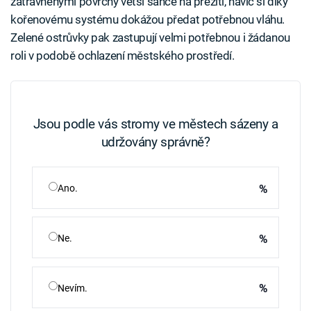
zatravněnými povrchy větší šance na přežití, navíc si díky
kořenovému systému dokážou předat potřebnou vláhu.
Zelené ostrůvky pak zastupují velmi potřebnou i žádanou
roli v podobě ochlazení městského prostředí.
Jsou podle vás stromy ve městech sázeny a
udržovány správně?
%
Ano.
%
Ne.
%
Nevím.