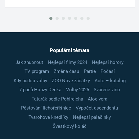
Populární témata
Jak zhubnout
Nejlepší filmy 2024
Nejlepší horory
TV program
Změna času
Partie
Počasí
Kdy budou volby
ZOO Nové začátky
Auto – katalog
7 pádů Honzy Dědka
Volby 2025
Svařené víno
Tatarák podle Pohlreicha
Aloe vera
Pěstování lichořeřišnice
Výpočet ascendentu
Tvarohové knedlíky
Nejlepší palačinky
Švestkový koláč