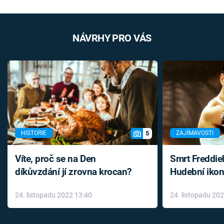
NÁVRHY PRO VÁS
5
HISTORIE
ZAJÍMAVOSTI
Víte, proč se na Den
Smrt Freddie
díkůvzdání jí zrovna krocan?
Hudební ikon
až do konce 
24. listopadu 2022 13:40
24. listopadu 20
léky