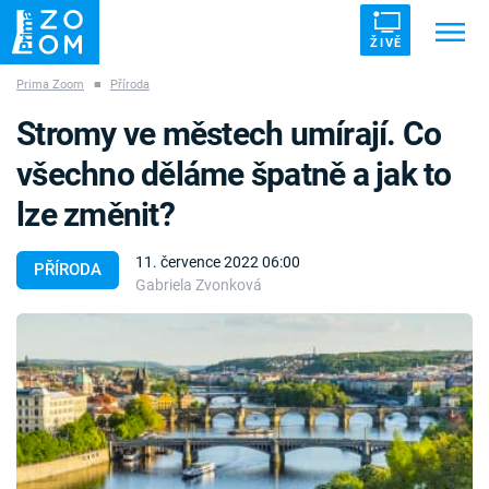
ŽIVĚ
Prima Zoom
■
Příroda
Trendy:
ZRÁDCI
UFO
DRUHÁ SVĚTOVÁ VÁLKA
Stromy ve městech umírají. Co
ZÁHADY
VETŘELCI DÁVNOVĚKU
všechno děláme špatně a jak to
lze změnit?
11. července 2022 06:00
PŘÍRODA
Gabriela Zvonková
Témata
Témata
Pořady
TV Program