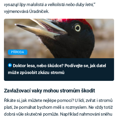
vysazují lípy malolistá a velkolistá nebo duby letní,“
vyjmenovává Úradníček.
PŘÍRODA
Doktor lesa, nebo škůdce? Podívejte se, jak datel
může způsobit zkázu stromů
Zavlažovací vaky mohou stromům škodit
Říkáte si, jak můžete nejlépe pomoci? U lidí, zvířat i stromů
platí, že pomáhat bychom měli s rozmyslem. Ne vždy totiž
dobrá vůle skutečně pomůže. Například nahrnování sněhu