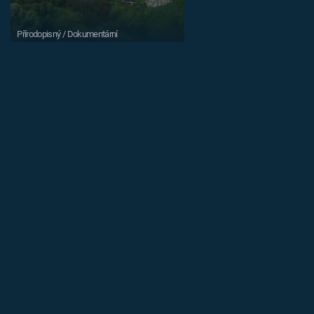
Přírodopisný / Dokumentární