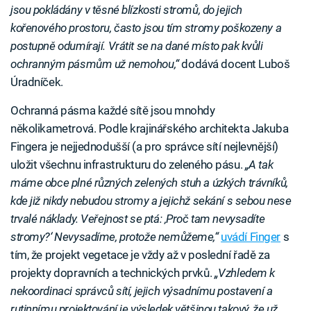
jsou pokládány v těsné blízkosti stromů, do jejich
kořenového prostoru, často jsou tím stromy poškozeny a
postupně odumírají. Vrátit se na dané místo pak kvůli
ochranným pásmům už nemohou,“
dodává docent Luboš
Úradníček.
Ochranná pásma každé sítě jsou mnohdy
několikametrová. Podle krajinářského architekta Jakuba
Fingera je nejjednodušší (a pro správce sítí nejlevnější)
uložit všechnu infrastrukturu do zeleného pásu.
„A tak
máme obce plné různých zelených stuh a úzkých trávníků,
kde již nikdy nebudou stromy a jejichž sekání s sebou nese
trvalé náklady. Veřejnost se ptá: ‚Proč tam nevysadíte
stromy?‘ Nevysadíme, protože nemůžeme,“
uvádí Finger
s
tím, že projekt vegetace je vždy až v poslední řadě za
projekty dopravních a technických prvků.
„Vzhledem k
nekoordinaci správců sítí, jejich výsadnímu postavení a
rutinnímu projektování je výsledek většinou takový, že už