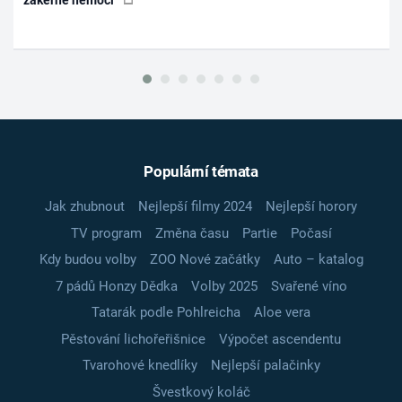
zákeřné nemoci
Populární témata
Jak zhubnout
Nejlepší filmy 2024
Nejlepší horory
TV program
Změna času
Partie
Počasí
Kdy budou volby
ZOO Nové začátky
Auto – katalog
7 pádů Honzy Dědka
Volby 2025
Svařené víno
Tatarák podle Pohlreicha
Aloe vera
Pěstování lichořeřišnice
Výpočet ascendentu
Tvarohové knedlíky
Nejlepší palačinky
Švestkový koláč