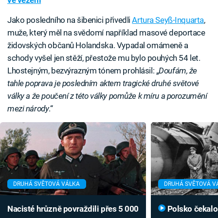
Jako posledního na šibenici přivedli
Artura Seyß-Inquarta
,
muže, který měl na svědomí například masové deportace
židovských občanů Holandska. Vypadal omámeně a
schody vyšel jen stěží, přestože mu bylo pouhých 54 let.
Lhostejným, bezvýrazným tónem prohlásil: „
Doufám, že
tahle poprava je posledním aktem tragické druhé světové
války a že poučení z této války pomůže k míru a porozumění
mezi národy
.“
DRUHÁ SVĚTOVÁ VÁLKA
DRUHÁ SVĚTOVÁ V
Nacisté hrůzně povraždili přes 5 000
Polsko čekalo útok nacistů