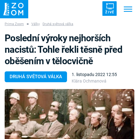
ŽIVĚ
Prima Zoom
■
Války
Druhá světová válka
Trendy:
ZRÁDCI
UFO
DRUHÁ SVĚTOVÁ VÁLKA
Poslední výroky nejhorších
ZÁHADY
VETŘELCI DÁVNOVĚKU
nacistů: Tohle řekli těsně před
oběšením v tělocvičně
1. listopadu 2022 12:55
DRUHÁ SVĚTOVÁ VÁLKA
Klára Ochmanová
Témata
Témata
Pořady
TV Program