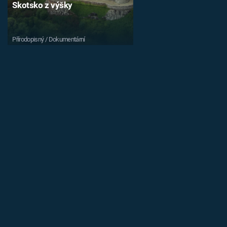
Skotsko z výšky
Přírodopisný / Dokumentární