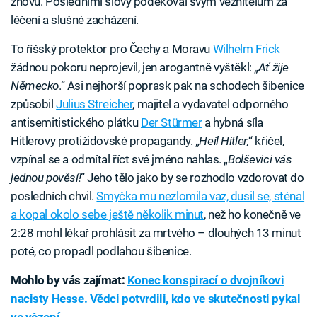
znovu. Posledními slovy poděkoval svým věznitelům za
léčení a slušné zacházení.
To říšský protektor pro Čechy a Moravu
Wilhelm Frick
žádnou pokoru neprojevil, jen arogantně vyštěkl: „
Ať žije
Německo
.“ Asi nejhorší poprask pak na schodech šibenice
způsobil
Julius Streicher
, majitel a vydavatel odporného
antisemitistického plátku
Der Stürmer
a hybná síla
Hitlerovy protižidovské propagandy. „
Heil Hitler,
“ křičel,
vzpínal se a odmítal říct své jméno nahlas. „
Bolševici vás
jednou pověsí!
“ Jeho tělo jako by se rozhodlo vzdorovat do
posledních chvil.
Smyčka mu nezlomila vaz, dusil se, sténal
a kopal okolo sebe ještě několik minut
, než ho konečně ve
2:28 mohl lékař prohlásit za mrtvého – dlouhých 13 minut
poté, co propadl podlahou šibenice.
Mohlo by vás zajímat:
Konec konspirací o dvojníkovi
nacisty Hesse. Vědci potvrdili, kdo ve skutečnosti pykal
ve vězení