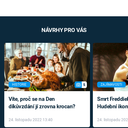
NÁVRHY PRO VÁS
5
HISTORIE
ZAJÍMAVOSTI
Víte, proč se na Den
Smrt Freddie
díkůvzdání jí zrovna krocan?
Hudební ikon
až do konce 
24. listopadu 2022 13:40
24. listopadu 20
léky