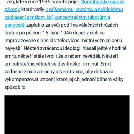
Tam, kde v roce 1935 nacisté přijali
Norimberské rasové
zákony
, které vedly
k příšernému, krutému a nelidskému
zacházení s miliony lidí, koncentračním táborům a
genocidě
, zaplatilo za svůj podíl na válečných hrůzách
krátce po půlnoci 16. října 1946 deset z nich na
improvizované šibenici v tělocvičně místní věznice cenu
nejvyšší. Někteří zvrácenou ideologii hlásali ještě v hodině
smrti, někteří stále tvrdili, že o ničem nevěděli. Někteří
umírali vteřiny, někteří se dusili několik minut. Smrt
žádného z nich ale nebyla tak strašná, aby dokázala
vykompenzovat utrpení, které jejich jednání během války
způsobilo.