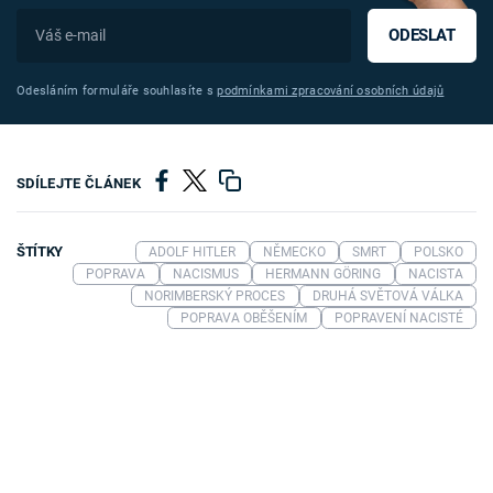
ODESLAT
Odesláním formuláře souhlasíte s
podmínkami zpracování osobních údajů
SDÍLEJTE ČLÁNEK
ŠTÍTKY
ADOLF HITLER
NĚMECKO
SMRT
POLSKO
POPRAVA
NACISMUS
HERMANN GÖRING
NACISTA
NORIMBERSKÝ PROCES
DRUHÁ SVĚTOVÁ VÁLKA
POPRAVA OBĚŠENÍM
POPRAVENÍ NACISTÉ