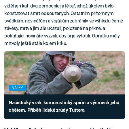
viděl jen kat, dva pomocníci a lékař, jehož úkolem bylo
konstatovat smrt odsouzených. Ostatním přítomným
svědkům, novinářům a vojákům zabránily ve výhledu černé
závěsy, mrtvé jim ale ukázali, položené na prkně, a
pokuřující novináře vyzvali, aby si je vyfotili. Oprátku měly
mrtvoly ještě stále kolem krku.
VÁLKY
Nacistický vrah, komunistický špión a výsměch jeho
obětem. Příběh lidské zrůdy Tuttera