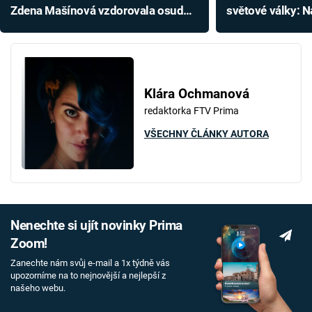
Zdena Mašínová vzdorovala osudu,
světové války: 
nezničili ji nacisté ani komunisté
monstrum budova
Klára Ochmanová
redaktorka FTV Prima
VŠECHNY ČLÁNKY AUTORA
Nenechte si ujít novinky Prima
Zoom!
Zanechte nám svůj e-mail a 1x týdně vás
upozorníme na to nejnovější a nejlepší z
našeho webu.