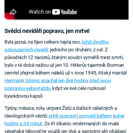
Svědci neviděli popravu, jen mrtvé
Byla jasná, na říjen celkem teplá noc,
když desítku
odsouzených vyvedli,
jednoho po druhém, z cel. Z
původních 12 nacistů, kterým soudci vyměřili trest smrti,
bylo v té době naživu už jen 10. Hitlerův tajemník Borman
zemřel zřejmě během náletů už v roce 1945, říšský maršál
Hermann Göring spáchal jen dvě hodiny před svou
popravou sebevraždu
, když ve své cele rozkousl
kyanidovou kapsli.
Týdny, měsíce, roky utrpení Židů a dalších válečných a
ideologických vězňů
stihli popravčí pomstít během jedné
hodiny a 34 minut.
Ze tří šibenic vměstnaných do malé
vězeňské tělocvičny využili jen dvě, a samotný akt oběšení