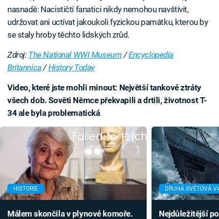
nasnadě: Nacističtí fanatici nikdy nemohou navštívit,
udržovat ani uctívat jakoukoli fyzickou památku, kterou by
se staly hroby těchto lidských zrůd.
Zdroj:
The National WWI Museum
/
Encyclopedia
Britannica
/
History Today
Video, které jste mohli minout: Největší tankové ztráty
všech dob. Sověti Němce překvapili a drtili, životnost T-
34 ale byla problematická
Failed to fetch
HISTORIE
DRUHÁ SVĚTOVÁ V
Málem skončila v plynové komoře.
Nejdůležitější p