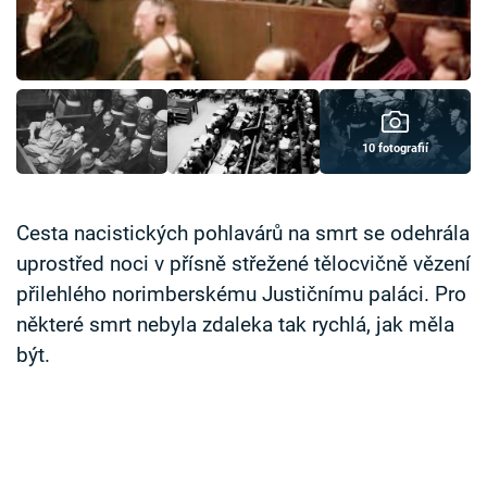
Časopis
Sledujte prima+
Přihlášení
10 fotografií
Sledujte nás
Cesta nacistických pohlavárů na smrt se odehrála
uprostřed noci v přísně střežené tělocvičně vězení
přilehlého norimberskému Justičnímu paláci. Pro
některé smrt nebyla zdaleka tak rychlá, jak měla
být.