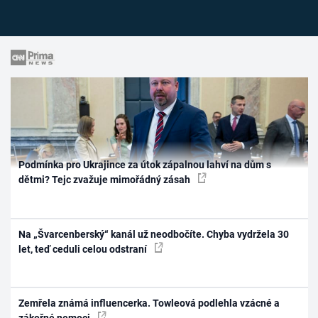
Podmínka pro Ukrajince za útok zápalnou lahví na dům s
dětmi? Tejc zvažuje mimořádný zásah
Na „Švarcenberský“ kanál už neodbočíte. Chyba vydržela 30
let, teď ceduli celou odstraní
Zemřela známá influencerka. Towleová podlehla vzácné a