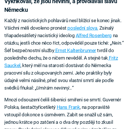
Vykřikovali, že jsou nevinní, a provolávali slávu
Německu
Každý z nacistických pohlavárů nesl blížící se konec jinak.
Všichni měli dovoleno pronést
poslední slova.
Zsinalý
třiapadesátiletý nacistický ideolog
Alfred Rosenberg
na
otázku, jestli chce něco říct, odpověděl pouze tiché: „
Nein.
“
Šéf bezpečnostní služby
Ernst Kaltenbrunner
tvrdil do
posledního dechu, že o ničem nevěděl. A stejně tak
Fritz
Sauckel
, který měl na starosti dostávat do Německa
pracovní sílu z okupovaných zemí. Jeho praktiky byly
údajně velmi násilné, před svou vlastní smrtí ale podle
svědků fňukal: „
Umírám nevinný…
“
Mnozí odsouzení čelili šibenici smířeni se smrtí. Guvernér
Polska, šestačtyřicetiletý
Hans Frank
, na popraviště
vstoupil dokonce s úsměvem. Zabít se snažil už sám,
jednou krátce po zatčení a o dva dny později to zkusil