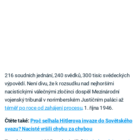
216 soudních jednání, 240 svědků, 300 tisíc svědeckých
výpovědí. Není divu, že k rozsudku nad nejhoršími
nacistickými válečnými zločinci dospěl Mezinárodní
vojenský tribunál v norimberském Justičním paláci až
téměř po roce od zahájení procesu,
1. října 1946.
Čtěte také:
Proč selhala Hitlerova invaze do Sovětského
svazu? Nacisté vršili chybu za chybou