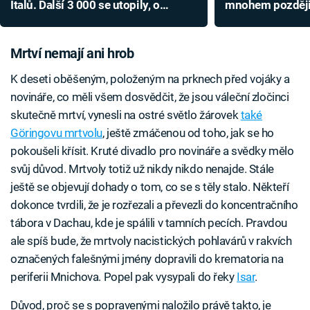
Italů. Další 3 000 se utopily, o
mnohem později. 
masakru se dlouho nemluvilo
17. září
Mrtví nemají ani hrob
K deseti oběšeným, položeným na prknech před vojáky a
novináře, co měli všem dosvědčit, že jsou váleční zločinci
skutečně mrtví, vynesli na ostré světlo žárovek
také
Göringovu mrtvolu
, ještě zmáčenou od toho, jak se ho
pokoušeli křísit. Kruté divadlo pro novináře a svědky mělo
svůj důvod. Mrtvoly totiž už nikdy nikdo nenajde. Stále
ještě se objevují dohady o tom, co se s těly stalo. Někteří
dokonce tvrdili, že je rozřezali a převezli do koncentračního
tábora v Dachau, kde je spálili v tamních pecích. Pravdou
ale spíš bude, že mrtvoly nacistických pohlavárů v rakvích
označených falešnými jmény dopravili do krematoria na
periferii Mnichova. Popel pak vysypali do řeky
Isar
.
Důvod, proč se s popravenými naložilo právě takto, je