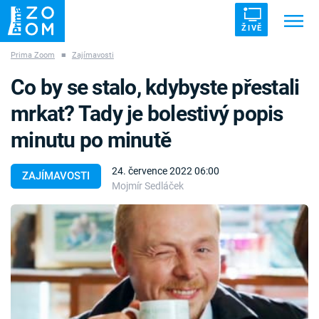
ŽIVĚ
Prima Zoom
■
Zajímavosti
Trendy:
ZRÁDCI
UFO
DRUHÁ SVĚTOVÁ VÁLKA
Co by se stalo, kdybyste přestali
ZÁHADY
VETŘELCI DÁVNOVĚKU
mrkat? Tady je bolestivý popis
minutu po minutě
24. července 2022 06:00
ZAJÍMAVOSTI
Mojmír Sedláček
Témata
Témata
Pořady
TV Program