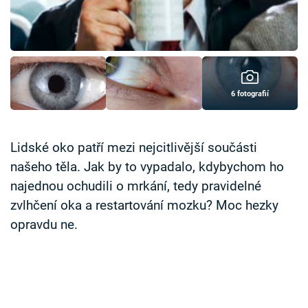
Časopis
Sledujte prima+
Přihlášení
6 fotografií
Sledujte nás
Lidské oko patří mezi nejcitlivější součásti
našeho těla. Jak by to vypadalo, kdybychom ho
najednou ochudili o mrkání, tedy pravidelné
zvlhčení oka a restartování mozku? Moc hezky
opravdu ne.