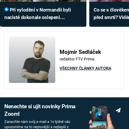
Při vylodění v Normandii byli
Co se s člověkem
nacisté dokonale oslepeni.
před smrtí? Vidě
Podívejte se na lest spojenců
ze dvou tajemn
Mojmír Sedláček
redaktor FTV Prima
VŠECHNY ČLÁNKY AUTORA
Nenechte si ujít novinky Prima
Zoom!
Zanechte nám svůj e-mail a 1x týdně vás
upozorníme na to nejnovější a nejlepší z