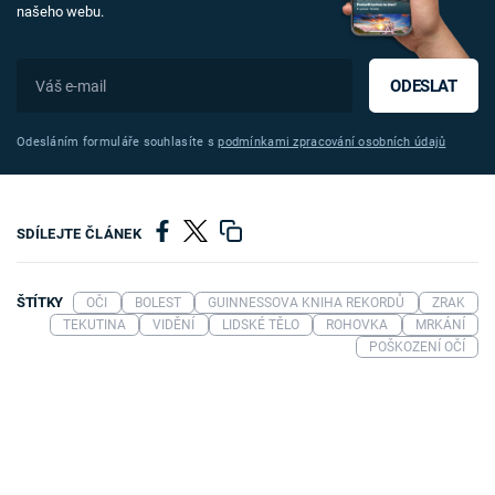
našeho webu.
ODESLAT
Odesláním formuláře souhlasíte s
podmínkami zpracování osobních údajů
SDÍLEJTE ČLÁNEK
ŠTÍTKY
OČI
BOLEST
GUINNESSOVA KNIHA REKORDŮ
ZRAK
TEKUTINA
VIDĚNÍ
LIDSKÉ TĚLO
ROHOVKA
MRKÁNÍ
POŠKOZENÍ OČÍ