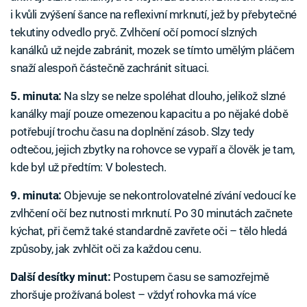
i kvůli zvýšení šance na reflexivní mrknutí, jež by přebytečné
tekutiny odvedlo pryč. Zvlhčení očí pomocí slzných
kanálků už nejde zabránit, mozek se tímto umělým pláčem
snaží alespoň částečně zachránit situaci.
5. minuta:
Na slzy se nelze spoléhat dlouho, jelikož slzné
kanálky mají pouze omezenou kapacitu a po nějaké době
potřebují trochu času na doplnění zásob. Slzy tedy
odtečou, jejich zbytky na rohovce se vypaří a člověk je tam,
kde byl už předtím: V bolestech.
9. minuta:
Objevuje se nekontrolovatelné zívání vedoucí ke
zvlhčení očí bez nutnosti mrknutí. Po 30 minutách začnete
kýchat, při čemž také standardně zavřete oči – tělo hledá
způsoby, jak zvhlčit oči za každou cenu.
Další desítky minut:
Postupem času se samozřejmě
zhoršuje prožívaná bolest – vždyť rohovka má více