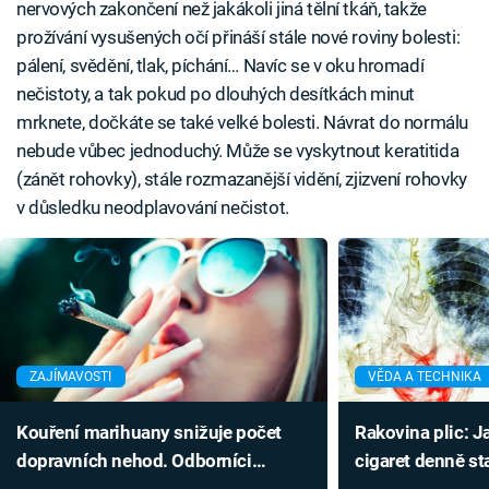
nervových zakončení než jakákoli jiná tělní tkáň, takže
prožívání vysušených očí přináší stále nové roviny bolesti:
pálení, svědění, tlak, píchání… Navíc se v oku hromadí
nečistoty, a tak pokud po dlouhých desítkách minut
mrknete, dočkáte se také velké bolesti. Návrat do normálu
nebude vůbec jednoduchý. Může se vyskytnout keratitida
(zánět rohovky), stále rozmazanější vidění, zjizvení rohovky
v důsledku neodplavování nečistot.
ZAJÍMAVOSTI
VĚDA A TECHNIKA
Kouření marihuany snižuje počet
Rakovina plic: Ja
dopravních nehod. Odborníci
cigaret denně st