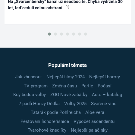
Na „Švarcenberský“ kanál už neodbočíte. Chyba vydržela 30
let, teď ceduli celou odstraní
Populární témata
Jak zhubnout
Nejlepší filmy 2024
Nejlepší horory
TV program
Změna času
Partie
Počasí
Kdy budou volby
ZOO Nové začátky
Auto – katalog
7 pádů Honzy Dědka
Volby 2025
Svařené víno
Tatarák podle Pohlreicha
Aloe vera
Pěstování lichořeřišnice
Výpočet ascendentu
Tvarohové knedlíky
Nejlepší palačinky