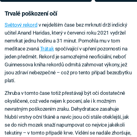
vysvětlují, jak je to možné
zvýšení rizika?
Trvalé poškození očí
Světový rekord
v nejdelším čase bez mrknutí drží indický
učitel Anand Haridas, který v červenci roku 2021 vydržel
nemrkat jednu hodinu a 31 minut. Pomohla mu v tom
meditace zvaná
Trátak
spočívající v upření pozornosti na
jeden předmět. Rekord je samozřejmě neoficiální, neboť
Guinnessova kniha rekordů odmítá zahrnovat výkony, jež
jsou zdraví nebezpečné – což pro tento případ bezezbytku
platí.
Zhruba v tomto čase totiž přestávají být oči dostatečně
okysličené, což vede nejen k pocení, ale i k možným
nevratným poškozením zraku. Dehydratace zasahuje
hlubší vrstvy oční tkáně a navíc jsou oči stále oteklejší, jak
se do nich mozek snaží napumpovat co nejvíce jakékoli
tekutiny – v tomto případě krve. Vidění se nadále zhoršuje,