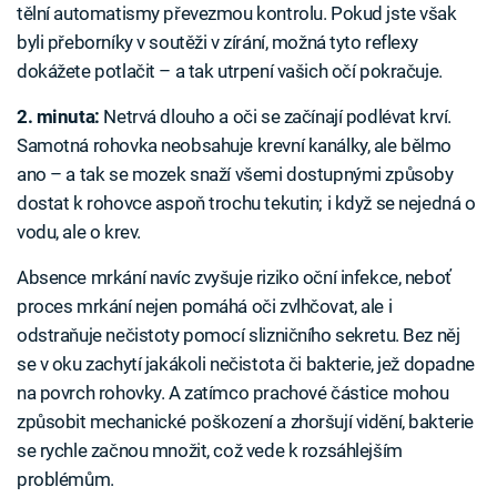
tělní automatismy převezmou kontrolu. Pokud jste však
byli přeborníky v soutěži v zírání, možná tyto reflexy
dokážete potlačit – a tak utrpení vašich očí pokračuje.
2. minuta:
Netrvá dlouho a oči se začínají podlévat krví.
Samotná rohovka neobsahuje krevní kanálky, ale bělmo
ano – a tak se mozek snaží všemi dostupnými způsoby
dostat k rohovce aspoň trochu tekutin; i když se nejedná o
vodu, ale o krev.
Absence mrkání navíc zvyšuje riziko oční infekce, neboť
proces mrkání nejen pomáhá oči zvlhčovat, ale i
odstraňuje nečistoty pomocí slizničního sekretu. Bez něj
se v oku zachytí jakákoli nečistota či bakterie, jež dopadne
na povrch rohovky. A zatímco prachové částice mohou
způsobit mechanické poškození a zhoršují vidění, bakterie
se rychle začnou množit, což vede k rozsáhlejším
problémům.