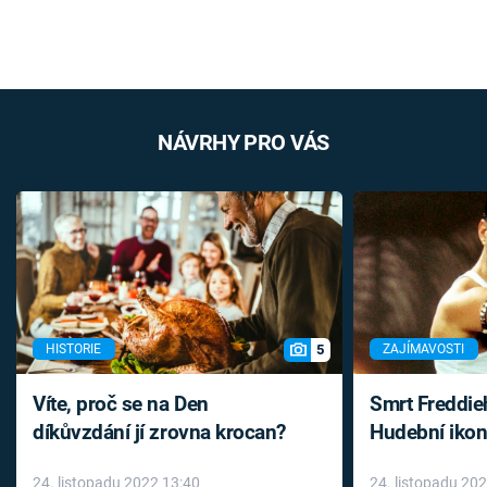
NÁVRHY PRO VÁS
5
HISTORIE
ZAJÍMAVOSTI
Víte, proč se na Den
Smrt Freddie
díkůvzdání jí zrovna krocan?
Hudební ikon
až do konce 
24. listopadu 2022 13:40
24. listopadu 20