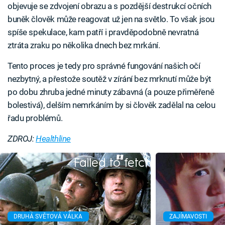
objevuje se zdvojení obrazu a s pozdější destrukcí očních
buněk člověk může reagovat už jen na světlo. To však jsou
spíše spekulace, kam patří i pravděpodobně nevratná
ztráta zraku po několika dnech bez mrkání.
Tento proces je tedy pro správné fungování našich očí
nezbytný, a přestože soutěž v zírání bez mrknutí může být
po dobu zhruba jedné minuty zábavná (a pouze přiměřeně
bolestivá), delším nemrkáním by si člověk zadělal na celou
řadu problémů.
ZDROJ:
Healthline
Failed to fetch
DRUHÁ SVĚTOVÁ VÁLKA
ZAJÍMAVOSTI