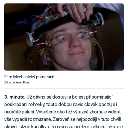
Film Mechanický pomeranč
Zdroj: Warner Bros.
3. minuta:
Už dávno se dostavila bolest připomínající
poškrábání rohovky, touto dobou navíc člověk pociťuje i
neurčité pálení. Vysušené oko též výrazně zhoršuje vidění,
vše vypadá rozmazaně. Zároveň se nejpozději v tuto chvíli
aktivují slzné kanálky, a to nejen za účelem zvlhčení oka, ale