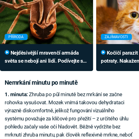
PŘÍRODA
ZAJÍMAVOSTI
Nejděsivější mravenčí armáda
Kočičí parazit způsobuje bolesti i
světa se nebojí ani lidí. Podívejte se,
potraty. Nakažen
jak útočí
Nemrkání minutu po minutě
1. minuta:
Zhruba po půl minutě bez mrkání se začne
rohovka vysušovat. Mozek vnímá takovou dehydrataci
výrazně diskomfortně, jelikož fungování vizuálního
systému považuje za klíčové pro přežití – z určitého úhlu
pohledu začaly vaše oči hladovět. Běžně vydržíte bez
mrknutí zhruba minutu, pak člověk reflexivně mrkne, neboť