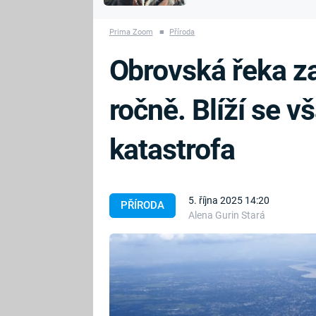
MARIE TEREZIE
vyhynuli
ADOLF HITLER
NAPOLEON
Prima Zoom
■
Příroda
BONAPARTE
ATENTÁT NA
Obrovská řeka zab
REINHARDA
BRITSKÁ
HEYDRICHA
KRÁLOVSKÁ
ročně. Blíží se vš
RODINA
PRVNÍ SVĚTOVÁ
VÁLKA
katastrofa
5. října 2025 14:20
PŘÍRODA
Alena Gurin Stará