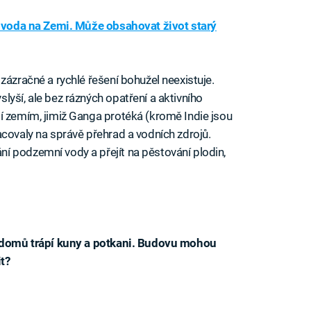
í voda na Zemi. Může obsahovat život starý
zázračné a rychlé řešení bohužel neexistuje.
yší, ale bez rázných opatření a aktivního
í zemím, jimiž Ganga protéká (kromě Indie jsou
acovaly na správě přehrad a vodních zdrojů.
í podzemní vody a přejít na pěstování plodin,
le domů trápí kuny a potkani. Budovu mohou
t?
iled to fetch