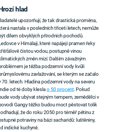
Hrozí hlad
Badatelé upozorňují, že tak drastická proměna,
která nastala v posledních třiceti letech, nemůže
být dílem obvyklých přírodních pochodů.
Ledovce v Himálaji, které napájejí pramen řeky
křišťálově čistou vodou, postupně vinou
klimatických změn mizí. Dalším závažným
problémem je těžba podzemní vody kvůli
průmyslovému zavlažování, se kterým se začalo
v 70. letech. Hladina podzemní vody na severu
Indie od té doby klesla
o 50 procent
. Pokud
bude vody ubývat stejným tempem, zemědělci v
povodí Gangy těžko budou moct pěstovat tolik
i odhadují, že do roku 2050 pro téměř pětinu z
stupné potraviny na bázi sacharidů: luštěniny,
ad indické kuchyně.