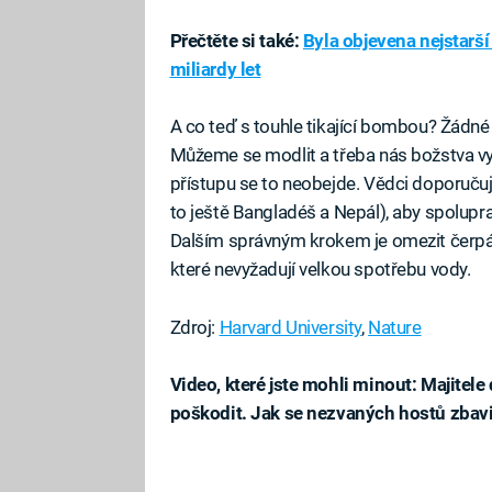
Přečtěte si také:
Byla objevena nejstarš
miliardy let
A co teď s touhle tikající bombou? Žádné 
Můžeme se modlit a třeba nás božstva vysl
přístupu se to neobejde. Vědci doporučuj
to ještě Bangladéš a Nepál), aby spolupr
Dalším správným krokem je omezit čerpán
které nevyžadují velkou spotřebu vody.
Zdroj:
Harvard University
,
Nature
Video, které jste mohli minout: Majite
poškodit. Jak se nezvaných hostů zbavi
Fa