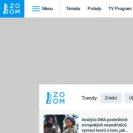
Menu
Témata
Pořady
TV Program
Cestování
Historie
HRADY A ZÁMKY
VIKINGOVÉ
HEDVÁBNÁ STEZKA
EPIDEMIE A
PANDEMIE
PŘÍRODA
STAROVĚKÝ EGYPT
Trendy:
Zrádci
U
Analýza DNA posledních
Druhá
Výročí
evropských neandrtálců
vyvrací teorii o tom, jak
světová válka