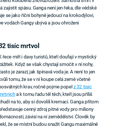
ěčného koloběhu znovuzrození. Samotná smrt v
á zajistit spásu. Ganga není jen řeka, dle védské
je se jako říční bohyně jedoucí na krokodýlovi,
 ve vodách Gangy ubývá a jsou ohroženi
32 tisíc mrtvol
K řece míří i davy turistů, kteří doufají v mystický
zážitek. Když se však chystají smočit v ní nohy,
často je zarazí, jak špinavá voda je. A není to jen
kvůli tomu, že se v ní koupe celá země včetně
posvátných krav, ročně pojme popel
z 32 tisíc
mrtvých
a k tomu řadu těl těch, kteří jsou příliš
chudí na to, aby si dovolili kremaci. Ganga přitom
představuje cenný zdroj pitné vody pro miliony
domácností, závisí na ní zemědělství. Člověk by
řekl, že se místní budou snažit Gangu maximálně