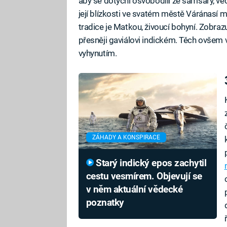
aby se dotyční osvobodili ze samsáry, v
její blízkosti ve svatém městě Váránasí m
tradice je Matkou, živoucí bohyní. Zobrazu
přesněji gaviálovi indickém. Těch ovšem
vyhynutím.
ZÁHADY A KONSPIRACE
Starý indický epos zachytil
cestu vesmírem. Objevují se
v něm aktuální vědecké
poznatky