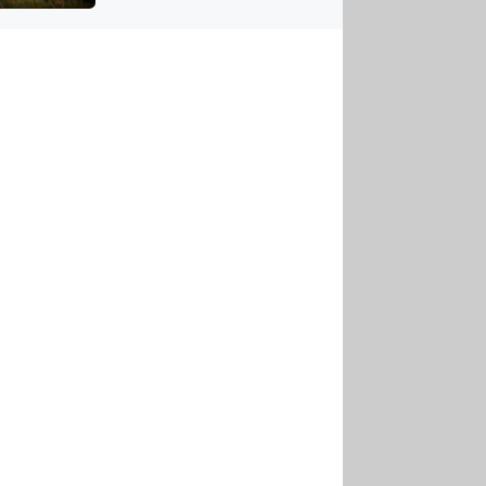
US
tornádem
RSUS
ZE A