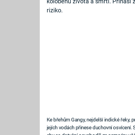
koloběhu života a smrti. Přináší 
riziko.
Ke břehům Gangy, nejdelší indické řeky, pr
jejích vodách přinese duchovní osvícení. S