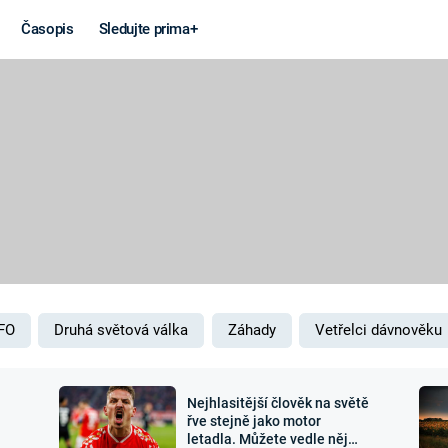
Časopis
Sledujte prima+
Věda a
Války
technika
STUDENÁ V
KORONAVIRUS
VÁLKA VE
VIETNAMU
VESMÍR
VÁLEČNÉ FI
MARS
SERIÁLY
FO
Druhá světová válka
Záhady
Vetřelci dávnověku
Nejhlasitější člověk na světě
Záhady a
Zajímav
řve stejně jako motor
letadla. Můžete vedle něj
konspirace