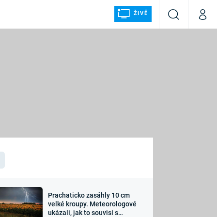
ŽIVĚ
Vyhledávání
Můj p
Prima+
ÁLKA
CNN Prima NEWS
Prima FRESH
Prima LIVING
LMY A
Prima Ženy
Prima LAJK
Prachaticko zasáhly 10 cm
osti
velké kroupy. Meteorologové
Sledujte nás
ukázali, jak to souvisí s