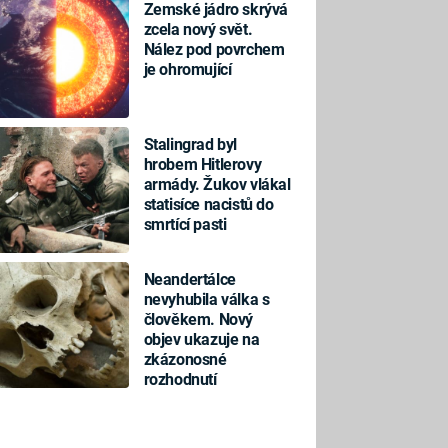
Zemské jádro skrývá
zcela nový svět.
Nález pod povrchem
je ohromující
Stalingrad byl
hrobem Hitlerovy
armády. Žukov vlákal
statisíce nacistů do
smrtící pasti
Neandertálce
nevyhubila válka s
člověkem. Nový
objev ukazuje na
zkázonosné
rozhodnutí