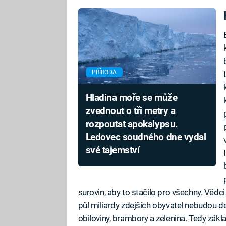
PŘÍRODA
Hladina moře se může
zvednout o tři metry a
rozpoutat apokalypsu.
Ledovec soudného dne vydal
své tajemství
surovin, aby to stačilo pro všechny. Vědc
půl miliardy zdejších obyvatel nebudou do
obiloviny, brambory a zelenina. Tedy zákl