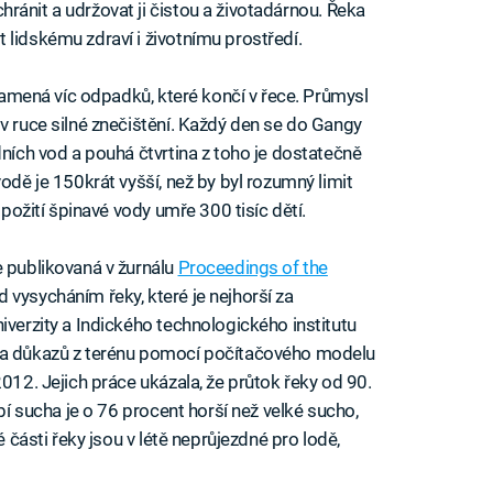
chránit a udržovat ji čistou a životadárnou. Řeka
 lidskému zdraví i životnímu prostředí.
znamená víc odpadků, které končí v řece. Průmysl
v ruce silné znečištění. Každý den se do Gangy
dních vod a pouhá čtvrtina z toho je dostatečně
odě je 150krát vyšší, než by byl rozumný limit
 požití špinavé vody umře 300 tisíc dětí.
e publikovaná v žurnálu
Proceedings of the
d vysycháním řeky, které je nejhorší za
iverzity a Indického technologického institutu
t a důkazů z terénu pomocí počítačového modelu
2012. Jejich práce ukázala, že průtok řeky od 90.
obí sucha je o 76 procent horší než velké sucho,
é části řeky jsou v létě neprůjezdné pro lodě,