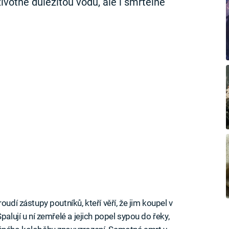
životně důležitou vodu, ale i smrtelné
oudí zástupy poutníků, kteří věří, že jim koupel v
palují u ní zemřelé a jejich popel sypou do řeky,