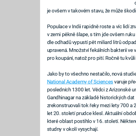
je ovšem v takovém stavu, že může škodit
Populace v Indii rapidně roste a víc lidí 
v zemi pěkně šlape, s tím jde ovšem ruku 
dle odhadů vypustí pět miliard litrů odpa
upravená. Množství fekálních bakterií ve v
pro koupání, natož pro pití. Ročně tu kvůli
Jako by to všechno nestačilo, nová studi
National Academy of Sciences
varuje pře
posledních 1300 let. Vědci z Arizonské un
Gandhinagar na základě historických da
zrekonstruovali tok řeky mezi lety 700 a 
let 20. století prudce klesl. Aktuální obd
které oblast postihlo v 16. století. Někter
studny v okolí vysychají.