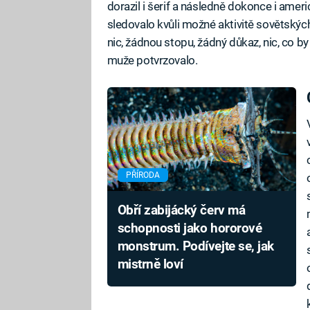
dorazil i šerif a následně dokonce i amer
sledovalo kvůli možné aktivitě sovětskýc
nic, žádnou stopu, žádný důkaz, nic, co 
muže potvrzovalo.
PŘÍRODA
Obří zabijácký červ má
schopnosti jako hororové
monstrum. Podívejte se, jak
mistrně loví