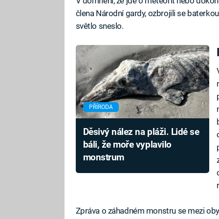
V domnění, že jde o meteorit nebo doko
člena Národní gardy, ozbrojili se baterkou
světlo sneslo.
PŘÍRODA
Děsivý nález na pláži. Lidé se
báli, že moře vyplavilo
monstrum
Zpráva o záhadném monstru se mezi obyva