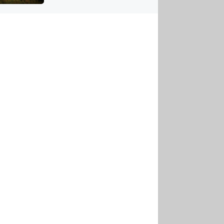
US
tornádem
RSUS
ZE A