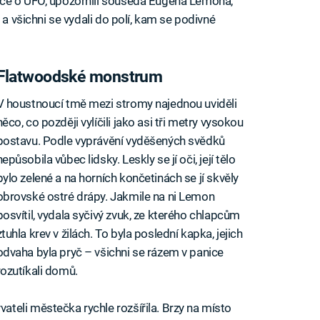
nce o UFO, upozornili souseda Eugena Lemona,
 a všichni se vydali do polí, kam se podivné
Flatwoodské monstrum
V houstnoucí tmě mezi stromy najednou uviděli
něco, co později vylíčili jako asi tři metry vysokou
postavu. Podle vyprávění vyděšených svědků
nepůsobila vůbec lidsky. Leskly se jí oči, její tělo
bylo zelené a na horních končetinách se jí skvěly
obrovské ostré drápy. Jakmile na ni Lemon
posvítil, vydala syčivý zvuk, ze kterého chlapcům
ztuhla krev v žilách. To byla poslední kapka, jejich
odvaha byla pryč – všichni se rázem v panice
rozutíkali domů.
teli městečka rychle rozšířila. Brzy na místo