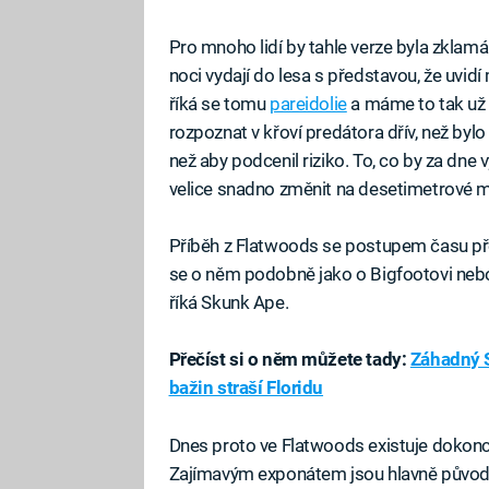
Pro mnoho lidí by tahle verze byla zklamán
noci vydají do lesa s představou, že uvid
říká se tomu
pareidolie
a máme to tak už o
rozpoznat v křoví predátora dřív, než bylo
než aby podcenil riziko. To, co by za dne 
velice snadno změnit na desetimetrové 
Příběh z Flatwoods se postupem času pře
se o něm podobně jako o Bigfootovi ne
říká Skunk Ape.
Přečíst si o něm můžete tady:
Záhadný S
bažin straší Floridu
Dnes proto ve Flatwoods existuje dokon
Zajímavým exponátem jsou hlavně původn