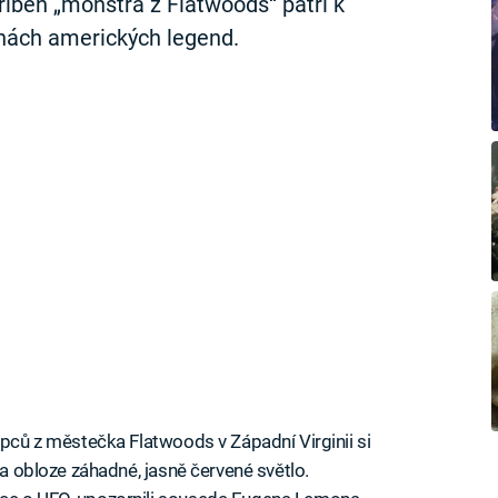
íběh „monstra z Flatwoods“ patří k
nách amerických legend.
apců z městečka Flatwoods v Západní Virginii si
na obloze záhadné, jasně červené světlo.