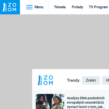
Menu
Témata
Pořady
TV Program
Cestování
Historie
HRADY A ZÁMKY
VIKINGOVÉ
HEDVÁBNÁ STEZKA
EPIDEMIE A
PANDEMIE
PŘÍRODA
STAROVĚKÝ EGYPT
Trendy:
Zrádci
U
Analýza DNA posledních
Druhá
Výročí
evropských neandrtálců
vyvrací teorii o tom, jak
světová válka