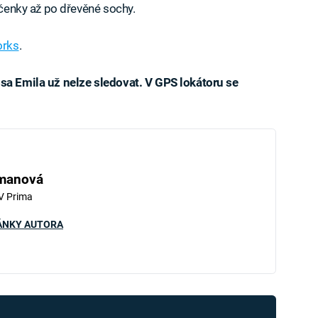
líčenky až po dřevěné sochy.
orks
.
osa Emila už nelze sledovat. V GPS lokátoru se
iled to fetch
hmanová
V Prima
ÁNKY AUTORA