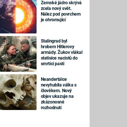
Zemské jádro skrývá
zcela nový svět.
Nález pod povrchem
je ohromující
Stalingrad byl
hrobem Hitlerovy
armády. Žukov vlákal
statisíce nacistů do
smrtící pasti
Neandertálce
nevyhubila válka s
člověkem. Nový
objev ukazuje na
zkázonosné
rozhodnutí