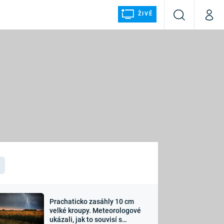
ŽIVĚ
Vyhledávání
Můj p
Prima+
ÁLKA
CNN Prima NEWS
Prima FRESH
Prima LIVING
LMY A
Prima Ženy
Prima LAJK
Prachaticko zasáhly 10 cm
osti
velké kroupy. Meteorologové
Sledujte nás
ukázali, jak to souvisí s