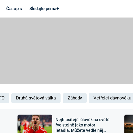
Časopis
Sledujte prima+
Věda a
Války
technika
STUDENÁ V
KORONAVIRUS
VÁLKA VE
VIETNAMU
VESMÍR
VÁLEČNÉ FI
MARS
SERIÁLY
FO
Druhá světová válka
Záhady
Vetřelci dávnověku
Nejhlasitější člověk na světě
Záhady a
Zajímav
řve stejně jako motor
letadla. Můžete vedle něj
konspirace