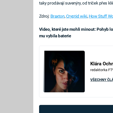
taky prodávají suvenýry, od triček přes k
Zdroj:
Braxton
,
Cryptid wiki
,
How Stuff W
Video, které jste mohli minout: Pohyb l
mu vybila baterie
Fa
Klára Oc
redaktorka FT
VŠECHNY ČL