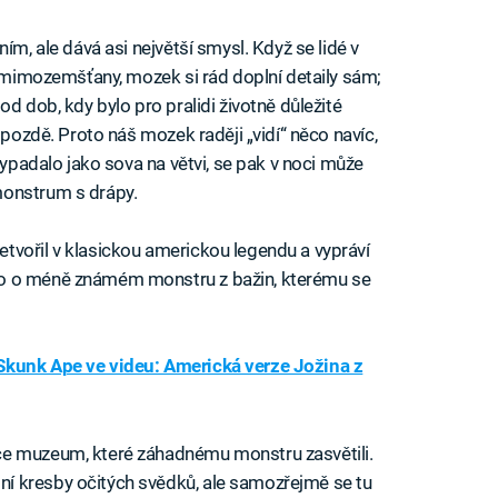
ím, ale dává asi největší smysl. Když se lidé v
í mimozemšťany, mozek si rád doplní detaily sám;
d dob, kdy bylo pro pralidi životně důležité
 pozdě. Proto náš mozek raději „vidí“ něco navíc,
vypadalo jako sova na větvi, se pak v noci může
monstrum s drápy.
tvořil v klasickou americkou legendu a vypráví
bo o méně známém monstru z bažin, kterému se
kunk Ape ve videu: Americká verze Jožina z
ce muzeum, které záhadnému monstru zasvětili.
í kresby očitých svědků, ale samozřejmě se tu