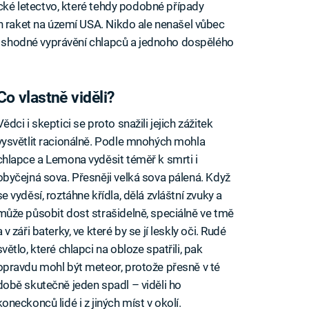
ické letectvo, které tehdy podobné případy
h raket na území USA. Nikdo ale nenašel vůbec
by shodné vyprávění chlapců a jednoho dospělého
Co vlastně viděli?
Vědci i skeptici se proto snažili jejich zážitek
vysvětlit racionálně. Podle mnohých mohla
chlapce a Lemona vyděsit téměř k smrti i
obyčejná sova. Přesněji velká sova pálená. Když
se vyděsí, roztáhne křídla, dělá zvláštní zvuky a
může působit dost strašidelně, speciálně ve tmě
a v záři baterky, ve které by se jí leskly oči. Rudé
světlo, které chlapci na obloze spatřili, pak
opravdu mohl být meteor, protože přesně v té
době skutečně jeden spadl – viděli ho
koneckonců lidé i z jiných míst v okolí.