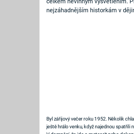
celkem nevinným vysvětlením. Př
nejzáhadnějším historkám v ději
Byl zářijový večer roku 1952. Několik chl
ještě hrálo venku, když najednou spatřili 