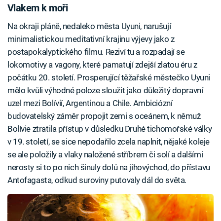
Vlakem k moři
Na okraji pláně, nedaleko města Uyuni, narušují
minimalistickou meditativní krajinu výjevy jako z
postapokalyptického filmu. Reziví tu a rozpadají se
lokomotivy a vagony, které pamatují zdejší zlatou éru z
počátku 20. století. Prosperující těžařské městečko Uyuni
mělo kvůli výhodné poloze sloužit jako důležitý dopravní
uzel mezi Bolívií, Argentinou a Chile. Ambiciózní
budovatelský záměr propojit zemi s oceánem, k němuž
Bolívie ztratila přístup v důsledku Druhé tichomořské války
v 19. století, se sice nepodařilo zcela naplnit, nějaké koleje
se ale položily a vlaky naložené stříbrem či solí a dalšími
nerosty si to po nich šinuly dolů na jihovýchod, do přístavu
Antofagasta, odkud suroviny putovaly dál do světa.