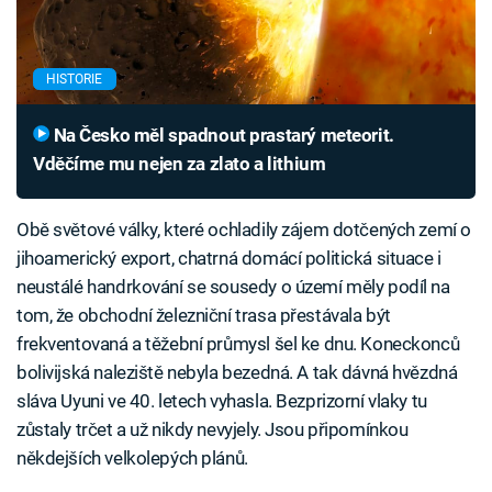
HISTORIE
Na Česko měl spadnout prastarý meteorit.
Vděčíme mu nejen za zlato a lithium
Obě světové války, které ochladily zájem dotčených zemí o
jihoamerický export, chatrná domácí politická situace i
neustálé handrkování se sousedy o území měly podíl na
tom, že obchodní železniční trasa přestávala být
frekventovaná a těžební průmysl šel ke dnu. Koneckonců
bolivijská naleziště nebyla bezedná. A tak dávná hvězdná
sláva Uyuni ve 40. letech vyhasla. Bezprizorní vlaky tu
zůstaly trčet a už nikdy nevyjely. Jsou připomínkou
někdejších velkolepých plánů.