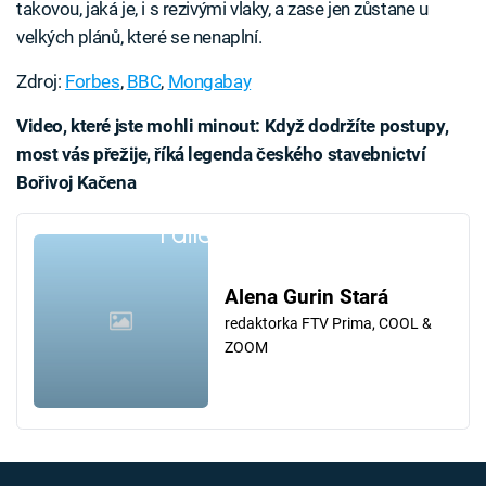
takovou, jaká je, i s rezivými vlaky, a zase jen zůstane u
velkých plánů, které se nenaplní.
Zdroj:
Forbes
,
BBC
,
Mongabay
Video, které jste mohli minout: Když dodržíte postupy,
most vás přežije, říká legenda českého stavebnictví
Bořivoj Kačena
Failed to fetch
Alena Gurin Stará
redaktorka FTV Prima, COOL &
ZOOM