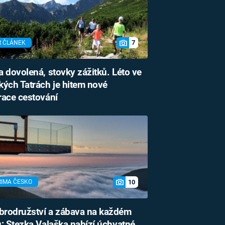
7
R ČLÁNEK
 dovolená, stovky zážitků. Léto ve
ých Tatrách je hitem nové
race cestování
10
RIMA ČESKO
rodružství a zábava na každém
: Stezka Valaška nabízí úchvatné