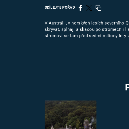
MARIE TEREZIE
SDÍLEJTE POŘAD
ADOLF HITLER
NAPOLEON
BONAPARTE
ATENTÁT NA
V Austrálii, v horských lesích severního 
REINHARDA
skrývat, šplhají a skáčou po stromech i l
BRITSKÁ
HEYDRICHA
stromoví se tam před sedmi miliony lety 
KRÁLOVSKÁ
RODINA
PRVNÍ SVĚTOVÁ
VÁLKA