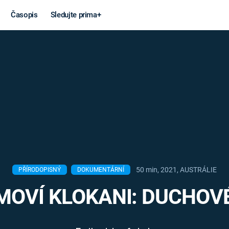
Časopis
Sledujte prima+
Věda a
Války
technika
STUDENÁ V
KORONAVIRUS
VÁLKA VE
VIETNAMU
VESMÍR
VÁLEČNÉ FI
MARS
SERIÁLY
50 min, 2021, AUSTRÁLIE
PŘÍRODOPISNÝ
DOKUMENTÁRNÍ
OVÍ KLOKANI: DUCHOV
Záhady a
Zajímav
konspirace