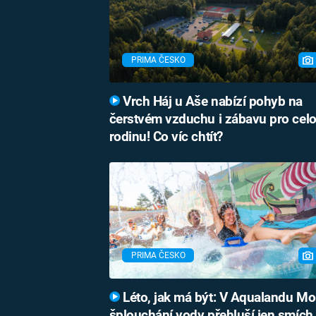
PRIMA ČESKO
Vrch Háj u Aše nabízí pohyb na
čerstvém vzduchu i zábavu pro cel
rodinu! Co víc chtít?
PRIMA ČESKO
Léto, jak má být: V Aqualandu Mo
šplouchání vody přehluší jen smích