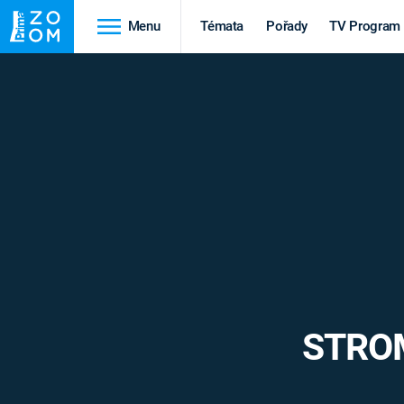
Menu
Témata
Pořady
TV Program
Cestování
Historie
HRADY A ZÁMKY
VIKINGOVÉ
HEDVÁBNÁ STEZKA
EPIDEMIE A
PANDEMIE
PŘÍRODA
STAROVĚKÝ EGYPT
STROM
Druhá
Výročí
světová válka