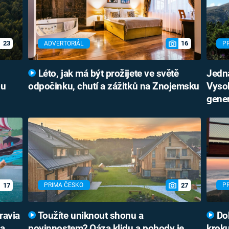
23
16
ADVERTORIÁL
P
Léto, jak má být prožijete ve světě
Jedna
ou
odpočinku, chutí a zážitků na Znojemsku
Vysok
gene
17
27
PRIMA ČESKO
P
ravia
Toužíte uniknout shonu a
Dob
 a
povinnostem? Oáza klidu a pohody je
kroku