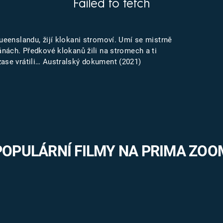
Failed to fetch
FILMY VERS
REALITA
UFO A
MIMOZEMŠŤANÉ
HORORY VE
Queenslandu, žijí klokani stromoví. Umí se mistrně
REALITA
UTAJENÉ PŘÍBĚHY
iánách. Předkové klokanů žili na stromech a ti
ČESKÝCH DĚJIN
zase vrátili… Australský dokument (2021)
OPTICKÉ ILU
KLAMY
ALTERNATIVNÍ
HISTORIE
POPULÁRNÍ FILMY NA PRIMA ZOO