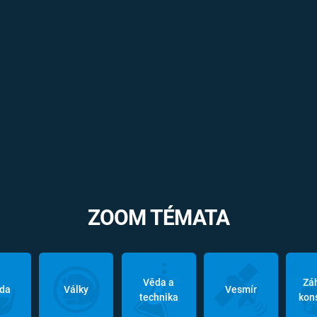
ZOOM TÉMATA
Věda a
Zá
oda
Války
Vesmír
technika
kon