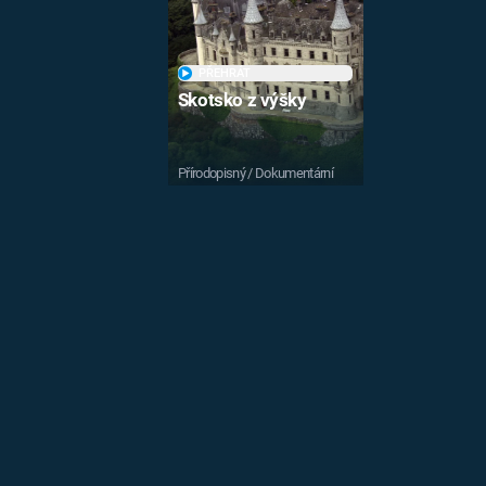
PŘEHRÁT
Skotsko z výšky
Přírodopisný / Dokumentární