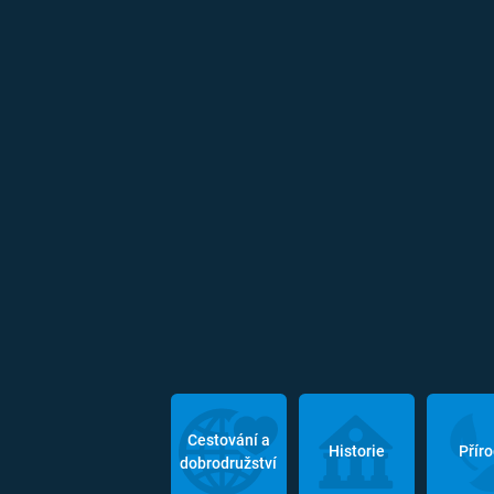
Cestování a
Historie
Přír
dobrodružství