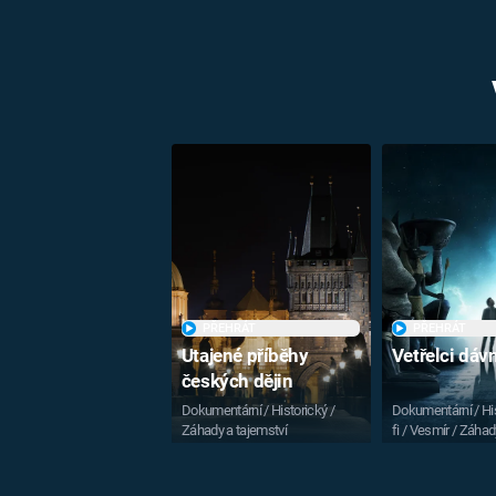
PŘEHRÁT
PŘEHRÁT
Utajené příběhy
Vetřelci dá
českých dějin
Dokumentární / Historický /
Dokumentární / His
Záhady a tajemství
fi / Vesmír / Záhad