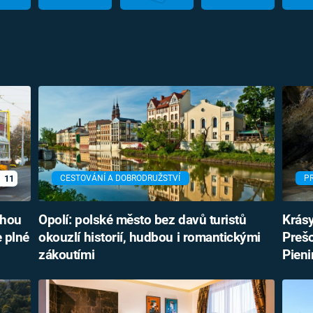
11
CESTOVÁNÍ A DOBRODRUŽSTVÍ
P
ohou
Opolí: polské město bez davů turistů
Krásy
 plné
okouzlí historií, hudbou i romantickými
Prešo
zákoutími
Pieni