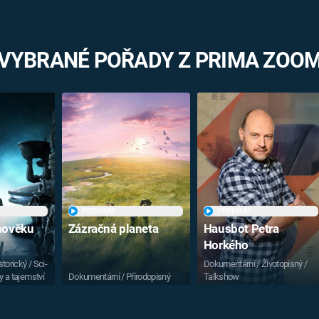
VYBRANÉ POŘADY Z PRIMA ZOO
PŘEHRÁT
PŘEHRÁT
vnověku
Zázračná planeta
Hausbot Petra
Horkého
torický / Sci-
Dokumentární / Životopisný /
y a tajemství
Dokumentární / Přírodopisný
Talkshow