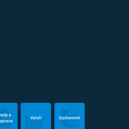
hady a
Výročí
Zajímavosti
spirace