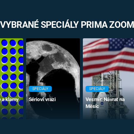
VYBRANÉ SPECIÁLY PRIMA ZOO
SPECIÁLY
SPECIÁLY
e a klamy
Sérioví vrazi
Vesmír: Návrat na
Měsíc