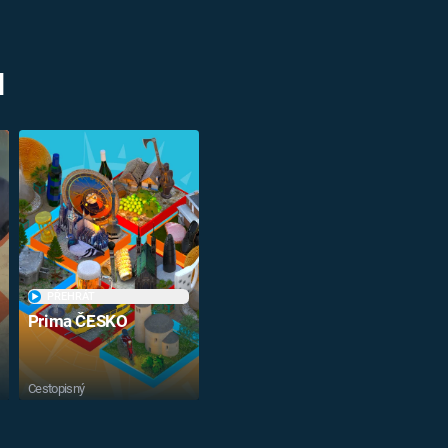
M
PŘEHRÁT
Prima ČESKO
Cestopisný