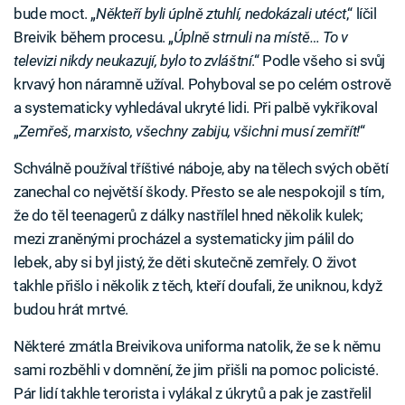
bude moct. „
Někteří byli úplně ztuhlí, nedokázali utéct
,“ líčil
Breivik během procesu. „
Úplně strnuli na místě… To v
televizi nikdy neukazují, bylo to zvláštní
.“ Podle všeho si svůj
krvavý hon náramně užíval. Pohyboval se po celém ostrově
a systematicky vyhledával ukryté lidi. Při palbě vykřikoval
„
Zemřeš, marxisto, všechny zabiju, všichni musí zemřít!
“
Schválně používal tříštivé náboje, aby na tělech svých obětí
zanechal co největší škody. Přesto se ale nespokojil s tím,
že do těl teenagerů z dálky nastřílel hned několik kulek;
mezi zraněnými procházel a systematicky jim pálil do
lebek, aby si byl jistý, že děti skutečně zemřely. O život
takhle přišlo i několik z těch, kteří doufali, že uniknou, když
budou hrát mrtvé.
Některé zmátla Breivikova uniforma natolik, že se k němu
sami rozběhli v domnění, že jim přišli na pomoc policisté.
Pár lidí takhle terorista i vylákal z úkrytů a pak je zastřelil