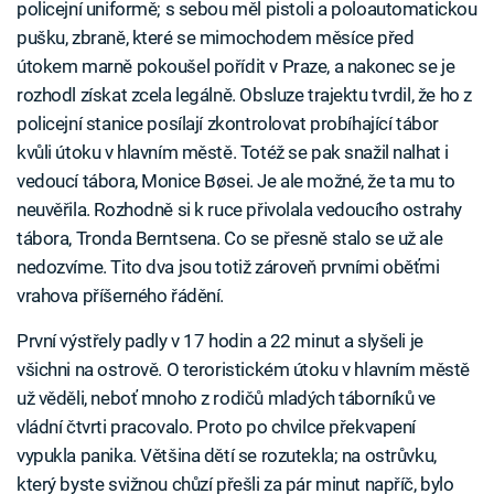
policejní uniformě; s sebou měl pistoli a poloautomatickou
pušku, zbraně, které se mimochodem měsíce před
útokem marně pokoušel pořídit v Praze, a nakonec se je
rozhodl získat zcela legálně. Obsluze trajektu tvrdil, že ho z
policejní stanice posílají zkontrolovat probíhající tábor
kvůli útoku v hlavním městě. Totéž se pak snažil nalhat i
vedoucí tábora, Monice Bøsei. Je ale možné, že ta mu to
neuvěřila. Rozhodně si k ruce přivolala vedoucího ostrahy
tábora, Tronda Berntsena. Co se přesně stalo se už ale
nedozvíme. Tito dva jsou totiž zároveň prvními oběťmi
vrahova příšerného řádění.
První výstřely padly v 17 hodin a 22 minut a slyšeli je
všichni na ostrově. O teroristickém útoku v hlavním městě
už věděli, neboť mnoho z rodičů mladých táborníků ve
vládní čtvrti pracovalo. Proto po chvilce překvapení
vypukla panika. Většina dětí se rozutekla; na ostrůvku,
který byste svižnou chůzí přešli za pár minut napříč, bylo