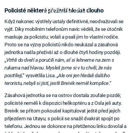
Failed to fetch
Policisté některé přeživší hledali dlouho
Když nakonec výstřely ustaly definitivně, neodvažovali se
vyjít. Díky mobilním telefonům navíc věděli, že se útočník
maskuje za policistu; volali a psali jim to vlastní rodiče.
Proto se na výzvy policistů nikdo neukázal a zásahová
jednotka našla přeživší až o dlouhé čtyři hodiny později.
„
Vtrhli do dveří a poručili nám, ať si lehneme na zem s
rukama nad hlavou. Mysleli jsme si v tu chvíli, že nás
postřílejí,
“ vysvětlila Lisa. „
Ale oni jen hledali dalšího
teroristu, nebyli si jistí, jestli Breivik neměl komplice
.“
Zásahová jednotka se na ostrov dostala zoufale pozdě;
policisté neměli k dispozici helikoptéru a z Osla jeli auty.
Breivik se přitom pokoušel kapitulovat ještě před jejich
příjezdem na Utøyu; s policií se snažil dvakrát spojit po
telefonu. Jednou se dokonce na přetíženou linku dovolal a