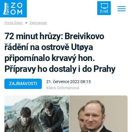
ŽIVĚ
Prima Zoom
■
Zajímavosti
Trendy:
ZRÁDCI
UFO
DRUHÁ SVĚTOVÁ VÁLKA
72 minut hrůzy: Breivikovo
ZÁHADY
VETŘELCI DÁVNOVĚKU
řádění na ostrově Utøya
připomínalo krvavý hon.
Přípravy ho dostaly i do Prahy
Témata
21. července 2022 08:15
ZAJÍMAVOSTI
Klára Ochmanová
Témata
Pořady
TV Program