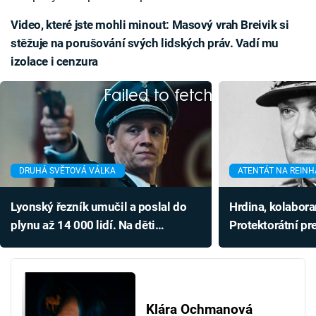
Video, které jste mohli minout: Masový vrah Breivik si
stěžuje na porušování svých lidských práv. Vadí mu
izolace i cenzura
Failed to fetch
DRUHÁ SVĚTOVÁ VÁLKA
ATENTÁT NA REIN
Lyonský řezník umučil a poslal do
Hrdina, kolaboran
plynu až 14 000 lidí. Na děti
Protektorátní pre
používal zvrácené metody
pro nacisty uni
Klára Ochmanová