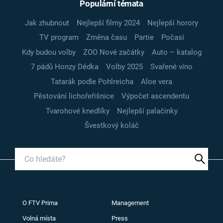
Populární témata
Jak zhubnout
Nejlepší filmy 2024
Nejlepší horory
TV program
Změna času
Partie
Počasí
Kdy budou volby
ZOO Nové začátky
Auto – katalog
7 pádů Honzy Dědka
Volby 2025
Svařené víno
Tatarák podle Pohlreicha
Aloe vera
Pěstování lichořeřišnice
Výpočet ascendentu
Tvarohové knedlíky
Nejlepší palačinky
Švestkový koláč
O FTV Prima
Management
Volná místa
Press