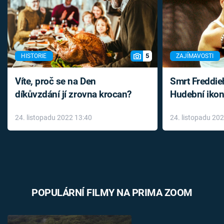
5
HISTORIE
ZAJÍMAVOSTI
Víte, proč se na Den
Smrt Freddie
díkůvzdání jí zrovna krocan?
Hudební ikon
až do konce 
24. listopadu 2022 13:40
24. listopadu 20
léky
POPULÁRNÍ FILMY NA PRIMA ZOOM