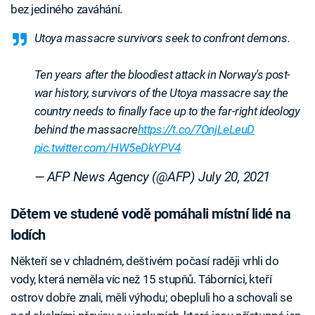
bez jediného zaváhání.
Utoya massacre survivors seek to confront demons.
Ten years after the bloodiest attack in Norway's post-
war history, survivors of the Utoya massacre say the
country needs to finally face up to the far-right ideology
behind the massacre
https://t.co/7OnjLeLeuD
pic.twitter.com/HW5eDkYPV4
— AFP News Agency (@AFP)
July 20, 2021
Dětem ve studené vodě pomáhali místní lidé na
lodích
Někteří se v chladném, deštivém počasí raději vrhli do
vody, která neměla víc než 15 stupňů. Táborníci, kteří
ostrov dobře znali, měli výhodu; obepluli ho a schovali se