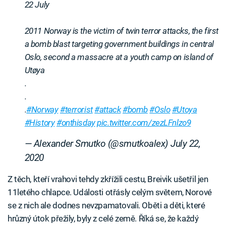
22 July
2011 Norway is the victim of twin terror attacks, the first
a bomb blast targeting government buildings in central
Oslo, second a massacre at a youth camp on island of
Utøya
.
.
.
#Norway
#terrorist
#attack
#bomb
#Oslo
#Utoya
#History
#onthisday
pic.twitter.com/zezLFnlzo9
— Alexander Smutko (@smutkoalex)
July 22,
2020
Z těch, kteří vrahovi tehdy zkřížili cestu, Breivik ušetřil jen
11letého chlapce. Události otřásly celým světem, Norové
se z nich ale dodnes nevzpamatovali. Oběti a děti, které
hrůzný útok přežily, byly z celé země. Říká se, že každý