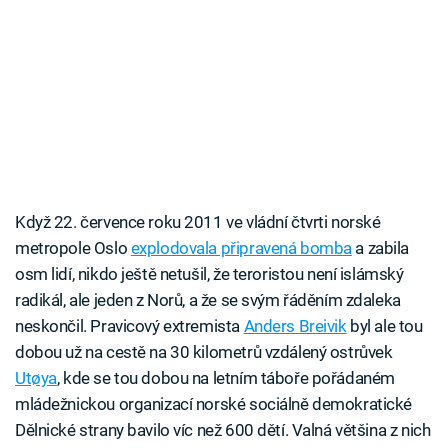
Když 22. července roku 2011 ve vládní čtvrti norské
metropole Oslo
explodovala připravená bomba
a zabila
osm lidí, nikdo ještě netušil, že teroristou není islámský
radikál, ale jeden z Norů, a že se svým řáděním zdaleka
neskončil. Pravicový extremista
Anders Breivik
byl ale tou
dobou už na cestě na 30 kilometrů vzdálený ostrůvek
Utøya
, kde se tou dobou na letním táboře pořádaném
mládežnickou organizací norské sociálně demokratické
Dělnické strany bavilo víc než 600 dětí. Valná většina z nich