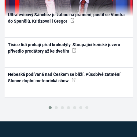
Ultralevicový Sánchez je žábou na prameni, pustil se Vondra
do Španělů. Kritizoval i Gregor
Tisíce lidí prchají před krokodýly. Stoupající keňské jezero
přivedlo predátory až ke dveřím
Nebeská podívaná nad Českem se blíží. Působivé zatmění
Slunce doplní meteorická show