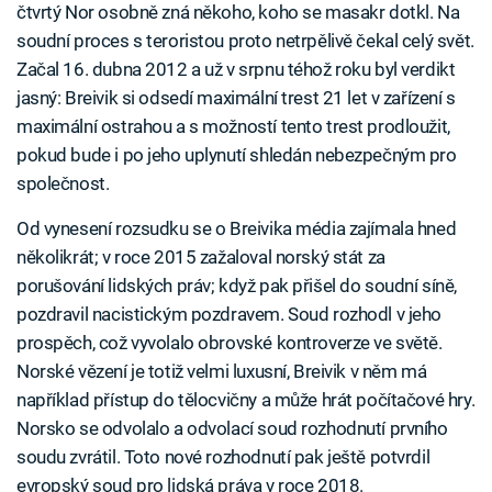
čtvrtý Nor osobně zná někoho, koho se masakr dotkl. Na
soudní proces s teroristou proto netrpělivě čekal celý svět.
Začal 16. dubna 2012 a už v srpnu téhož roku byl verdikt
jasný: Breivik si odsedí maximální trest 21 let v zařízení s
maximální ostrahou a s možností tento trest prodloužit,
pokud bude i po jeho uplynutí shledán nebezpečným pro
společnost.
Od vynesení rozsudku se o Breivika média zajímala hned
několikrát; v roce 2015 zažaloval norský stát za
porušování lidských práv; když pak přišel do soudní síně,
pozdravil nacistickým pozdravem. Soud rozhodl v jeho
prospěch, což vyvolalo obrovské kontroverze ve světě.
Norské vězení je totiž velmi luxusní, Breivik v něm má
například přístup do tělocvičny a může hrát počítačové hry.
Norsko se odvolalo a odvolací soud rozhodnutí prvního
soudu zvrátil. Toto nové rozhodnutí pak ještě potvrdil
evropský soud pro lidská práva v roce 2018.