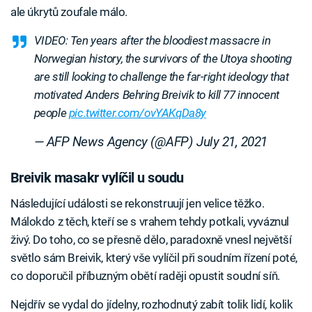
ale úkrytů zoufale málo.
VIDEO: Ten years after the bloodiest massacre in
Norwegian history, the survivors of the Utoya shooting
are still looking to challenge the far-right ideology that
motivated Anders Behring Breivik to kill 77 innocent
people
pic.twitter.com/ovYAKqDa8y
— AFP News Agency (@AFP)
July 21, 2021
Breivik masakr vylíčil u soudu
Následující události se rekonstruují jen velice těžko.
Málokdo z těch, kteří se s vrahem tehdy potkali, vyváznul
živý. Do toho, co se přesně dělo, paradoxně vnesl největší
světlo sám Breivik, který vše vylíčil při soudním řízení poté,
co doporučil příbuzným obětí raději opustit soudní síň.
Nejdřív se vydal do jídelny, rozhodnutý zabít tolik lidí, kolik