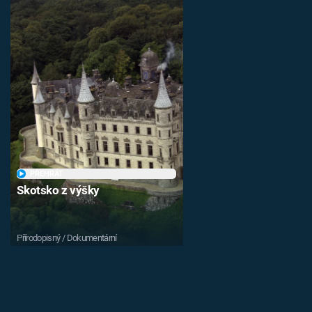
PŘEHRÁT
Skotsko z výšky
Přírodopisný / Dokumentární