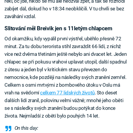
řekl, oč jde, nikdo se mu ale neozval zpět, a tak se rozhodl
zabíjet dál, dokud ho v 18:34 neobklíčili. V tu chvíli se bez
zaváhání vzdal.
Slitování měl Breivik jen s 11letým chlapcem
Od okamžiku, kdy vypálil první výstřel, uběhlo přesně 72
minut. Za tu dobu terorista stihl zavraždit 66 lidí, z nichž
více než dvěma třetinám ještě nebylo ani dvacet let. Jeden
chlapec se při pokusu vrahovi uplavat utopil, další spadnul
z útesu a jeden byl v kritickém stavu převezen do
nemocnice, kde později na následky svých zranění zemřel.
Celkem s osmi mrtvými z bombového útoku v Oslu má
vrah na svědomí
celkem 77 lidských životů
. Sto deset
dalších lidí zranil, polovinu velmi vážně; mnohé jeho oběti
se s následky svých zranění budou potýkat do konce
života. Nejmladší z obětí bylo pouhých 14 let.
On this day: