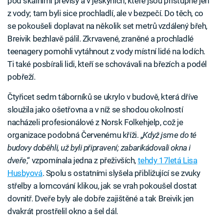
pod skalními převisy a v jeskyních, které jsou přístupné jen
z vody; tam byli sice prochladlí, ale v bezpečí. Do těch, co
se pokoušeli doplavat na několik set metrů vzdálený břeh,
Breivik bezhlavě pálil. Zkrvavené, zraněné a prochladlé
teenagery pomohli vytáhnout z vody místní lidé na lodích.
Ti také posbírali lidi, kteří se schovávali na březích a podél
pobřeží.
Čtyřicet sedm táborníků se ukrylo v budově, která dříve
sloužila jako ošetřovna a v níž se shodou okolností
nacházeli profesionálové z Norsk Folkehjelp, což je
organizace podobná Červenému kříži. „
Když jsme do té
budovy doběhli, už byli připravení; zabarikádovali okna i
dveře
,“ vzpomínala jedna z přeživších,
tehdy 17letá Lisa
Husbyová
. Spolu s ostatními slyšela přibližující se zvuky
střelby a lomcování klikou, jak se vrah pokoušel dostat
dovnitř. Dveře byly ale dobře zajištěné a tak Breivik jen
dvakrát prostřelil okno a šel dál.