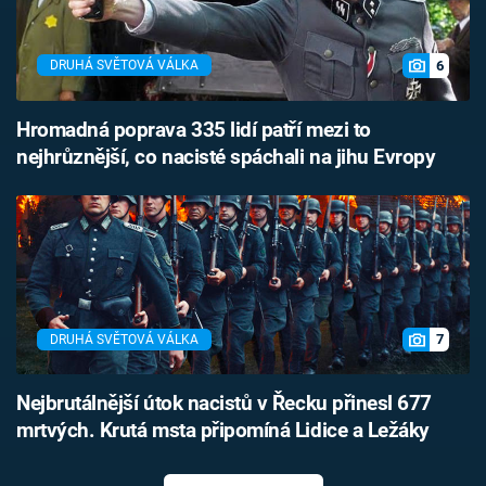
6
DRUHÁ SVĚTOVÁ VÁLKA
Hromadná poprava 335 lidí patří mezi to
nejhrůznější, co nacisté spáchali na jihu Evropy
7
DRUHÁ SVĚTOVÁ VÁLKA
Nejbrutálnější útok nacistů v Řecku přinesl 677
mrtvých. Krutá msta připomíná Lidice a Ležáky