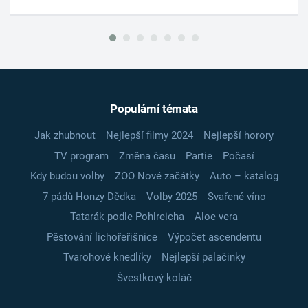
Populární témata
Jak zhubnout
Nejlepší filmy 2024
Nejlepší horory
TV program
Změna času
Partie
Počasí
Kdy budou volby
ZOO Nové začátky
Auto – katalog
7 pádů Honzy Dědka
Volby 2025
Svařené víno
Tatarák podle Pohlreicha
Aloe vera
Pěstování lichořeřišnice
Výpočet ascendentu
Tvarohové knedlíky
Nejlepší palačinky
Švestkový koláč