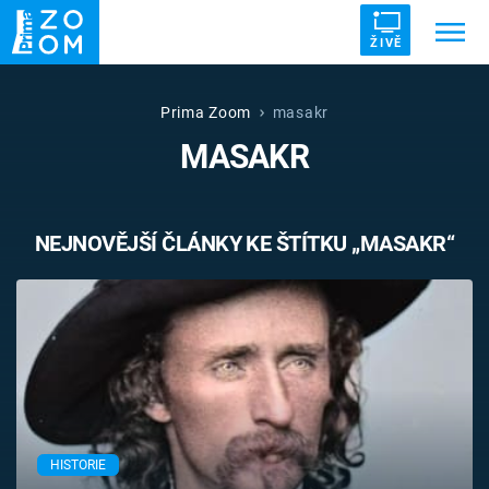
ŽIVĚ
Trendy:
ZRÁDCI
UFO
DRUHÁ SVĚTOVÁ VÁLKA
Prima Zoom
masakr
MASAKR
ZÁHADY
VETŘELCI DÁVNOVĚKU
NEJNOVĚJŠÍ ČLÁNKY KE ŠTÍTKU „MASAKR“
Témata
Témata
Pořady
TV Program
HISTORIE