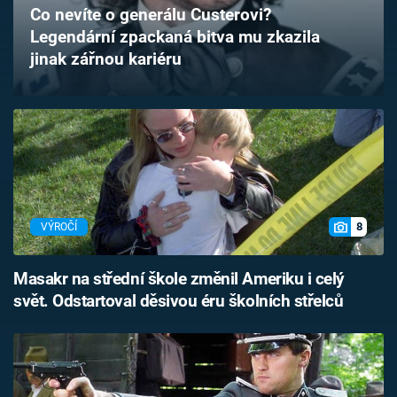
Co nevíte o generálu Custerovi?
Časopis
Legendární zpackaná bitva mu zkazila
jinak zářnou kariéru
Sledujte prima+
Přihlášení
Sledujte nás
8
VÝROČÍ
Masakr na střední škole změnil Ameriku i celý
svět. Odstartoval děsivou éru školních střelců