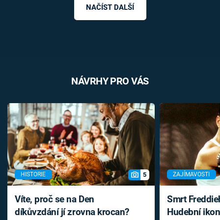
NAČÍST DALŠÍ
NÁVRHY PRO VÁS
5
HISTORIE
ZAJÍMAVOSTI
Víte, proč se na Den
Smrt Freddie
díkůvzdání jí zrovna krocan?
Hudební ikon