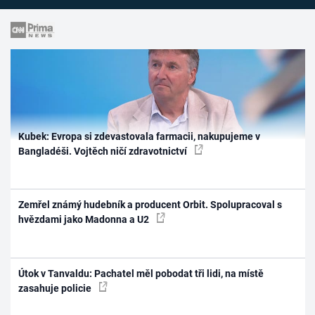
Kubek: Evropa si zdevastovala farmacii, nakupujeme v
Bangladéši. Vojtěch ničí zdravotnictví
Zemřel známý hudebník a producent Orbit. Spolupracoval s
hvězdami jako Madonna a U2
Útok v Tanvaldu: Pachatel měl pobodat tři lidi, na místě
zasahuje policie