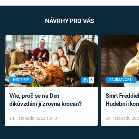
NÁVRHY PRO VÁS
5
HISTORIE
ZAJÍMAVOSTI
Víte, proč se na Den
Smrt Freddie
díkůvzdání jí zrovna krocan?
Hudební ikon
až do konce 
24. listopadu 2022 13:40
24. listopadu 20
léky