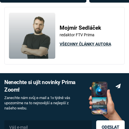
spadlého letadla se změnili k
nepoznání
Mojmír Sedláček
redaktor FTV Prima
VŠECHNY ČLÁNKY AUTORA
Nenechte si ujít novinky Prima
Zoom!
Zanechte nám svůj e-mail a 1x týdně vás
upozorníme na to nejnovější a nejlepší z
našeho webu.
ODESLAT