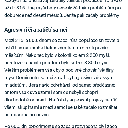
každých 55 dnů zdvojnásobily velikost populace. To trvalo
až do 315. dne, myši tedy nečelily žádným problémům po
dobu více než deseti měsíců. Jenže pak začaly problémy.
Agresivní či apatičtí samci
Mezi 315. a 600. dnem se začal růst populace snižovat a
ustálil se na zhruba třetinovém tempu oproti prvním
měsícům. Nakonec bylo v kolonii kolem 2 200 myší,
přestože kapacita prostoru byla kolem 3 800 myší.
Větším problémem však bylo podivné chování většiny
myší. Dominantní samci začali být agresivní vůči svým
mláďatům, která navíc odvrhávali od samic předčasně;
přitom však svá území i samice nebyli schopni
dlouhodobě ochránit. Narůstaly agresivní projevy napříč
všemi skupinami a mezi samci se také začalo rozmáhat
homosexuální chování.
Po 600. dni experimentu se začala rozvrácená civilizace