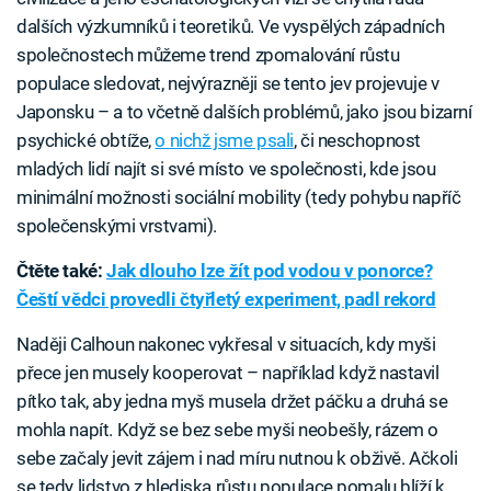
dalších výzkumníků i teoretiků. Ve vyspělých západních
společnostech můžeme trend zpomalování růstu
populace sledovat, nejvýrazněji se tento jev projevuje v
Japonsku – a to včetně dalších problémů, jako jsou bizarní
psychické obtíže,
o nichž jsme psali
, či neschopnost
mladých lidí najít si své místo ve společnosti, kde jsou
minimální možnosti sociální mobility (tedy pohybu napříč
společenskými vrstvami).
Čtěte také:
Jak dlouho lze žít pod vodou v ponorce?
Čeští vědci provedli čtyřletý experiment, padl rekord
Naději Calhoun nakonec vykřesal v situacích, kdy myši
přece jen musely kooperovat – například když nastavil
pítko tak, aby jedna myš musela držet páčku a druhá se
mohla napít. Když se bez sebe myši neobešly, rázem o
sebe začaly jevit zájem i nad míru nutnou k obživě. Ačkoli
se tedy lidstvo z hlediska růstu populace pomalu blíží k