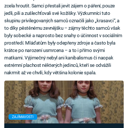
zcela hroutit. Samci přestali jevit zájem o páření, pouze
jedli, pili a zušlechťovali své kožíšky. Výzkumníci tuto
skupinu privilegovaných samců označili jako „krasavci“, a
to díky pěstěnému zevnějšku – zájmy těchto samců však
byly sobecké a naprosto bez snahy o účinnost v sociálním
prostředí. Mláďatům byly odepřeny zdroje a často byla
krátce po narození usmrcena – a to i přímo svými
matkami. Výjimečný nebyl ani kanibalismus či naopak
extrémní plachost některých jedinců, kteří se odvážili
nakrmit až ve chvíli, kdy většina kolonie spala.
ZAJÍMAVOSTI