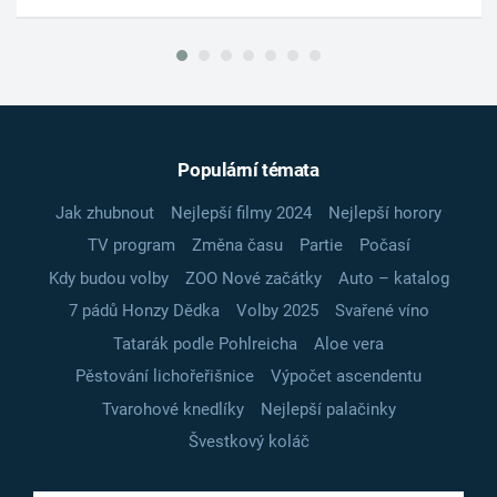
Populární témata
Jak zhubnout
Nejlepší filmy 2024
Nejlepší horory
TV program
Změna času
Partie
Počasí
Kdy budou volby
ZOO Nové začátky
Auto – katalog
7 pádů Honzy Dědka
Volby 2025
Svařené víno
Tatarák podle Pohlreicha
Aloe vera
Pěstování lichořeřišnice
Výpočet ascendentu
Tvarohové knedlíky
Nejlepší palačinky
Švestkový koláč