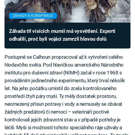
ZÁHADY A KONSPIRACE
Záhada tří visících mumií má vysvětlení. Experti
odhalili, proč byli vojáci zamrzlí hlavou dolů
Postupně se Calhoun propracoval až k vytvoření celého
hlodavčího světa. Pod hlavičkou amerického Národního
institutu pro duševní zdraví (NIMH) začal v roce 1968 s
prováděním jedinečného experimentu, který trval několik
let. Na jeho počátku umístil do zcela kontrolovaného
prostředí čtyři páry myší. Ty měly dostatek prostoru,
neomezený přísun potravy i vody a nemusely se obávat
žádných predátorů či nemocí – veterináři poctivě
kontrolovali jejich zdravotní stav a v případě potřeby je
léčili. Myši si možností tohoto speciálního ráje užívaly a