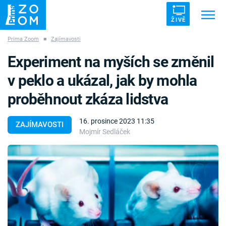
ŽIVĚ
Prima Zoom
■
Zajímavosti
Trendy:
ZRÁDCI
UFO
DRUHÁ SVĚTOVÁ VÁLKA
Experiment na myších se změnil
ZÁHADY
VETŘELCI DÁVNOVĚKU
v peklo a ukázal, jak by mohla
proběhnout zkáza lidstva
16. prosince 2023 11:35
ZAJÍMAVOSTI
Mojmír Sedláček
Témata
Témata
Pořady
TV Program