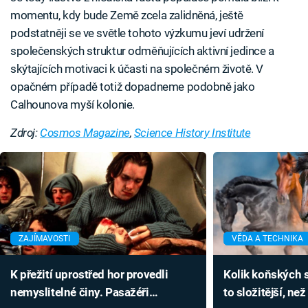
momentu, kdy bude Země zcela zalidněná, ještě
podstatněji se ve světle tohoto výzkumu jeví udržení
společenských struktur odměňujících aktivní jedince a
skýtajících motivaci k účasti na společném životě. V
opačném případě totiž dopadneme podobně jako
Calhounova myší kolonie.
Zdroj:
Cosmos Magazine
,
Science History Institute
ZAJÍMAVOSTI
VĚDA A TECHNIKA
K přežití uprostřed hor provedli
Kolik koňských s
nemyslitelné činy. Pasažéři
to složitější, než