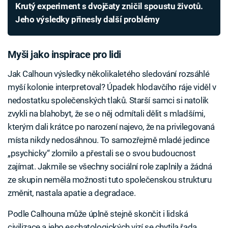
Krutý experiment s dvojčaty zničil spoustu životů.
Jeho výsledky přinesly další problémy
Myši jako inspirace pro lidi
Jak Calhoun výsledky několikaletého sledování rozsáhlé
myší kolonie interpretoval? Úpadek hlodavčího ráje viděl v
nedostatku společenských tlaků. Starší samci si natolik
zvykli na blahobyt, že se o něj odmítali dělit s mladšími,
kterým dali krátce po narození najevo, že na privilegovaná
místa nikdy nedosáhnou. To samozřejmě mladé jedince
„psychicky“ zlomilo a přestali se o svou budoucnost
zajímat. Jakmile se všechny sociální role zaplnily a žádná
ze skupin neměla možnosti tuto společenskou strukturu
změnit, nastala apatie a degradace.
Podle Calhouna může úplně stejně skončit i lidská
civilizace a jeho eschatologických vizí se chytila řada