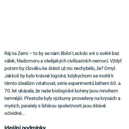
Ráj na Zemi – to by se nám líbilo! Leckdo sní o světě bez
válek, hladomoru a všelijakých civilizačních nemocí. Vždyť
potom by člověku ke štěstí už nic nechybělo, že? Omyl.
Jakkoli by bylo krásně logické, kdybychom se mohli k
těmto ideálům vztahovat, série experimentů během 60. a
70. let ukázala, že naše biologické kořeny jsou mnohem
temnější. Přestože byly výzkumy provedeny na krysách a
myších, paralely s lidskou společností jsou děsivě
očividné…
Ideální podmínky