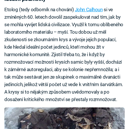
Etolog (tedy odborník na chování)
John Calhoun
si ve
zmíněných 60. letech dovolil zaspekulovat nad tím, jak by
se mohla vyvíjet lidská civilizace. Využil k tomu oblíbeného
laboratorního materiálu – myší. Tou dobou už měl
zkušenosti se zkoumáním krys a vývoje jejich populací,
kde hledal ideální počet jedinců, kteří mohou žít v
harmonické komunitě. Zjistil třeba to, že i když by
rozmnožovací možnosti krysích samic byly vyšší, dochází
k záměrné autoregulaci, aby se kolonie nepřemnožila; a i
tak může sestávat jen ze skupinek o maximálně dvanácti
jedincích, jelikož větší počet už vede k vnitřním šarvátkám.
A krysy si to nějakým způsobem uvědomovaly a po
dosažení kritického množství se přestaly rozmnožovat.