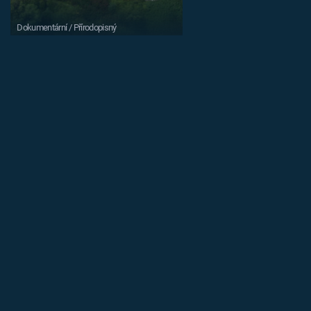
Dokumentární / Přírodopisný