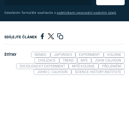
Odesláním formuláře souhlasíte s
podmínkami zpracování osobních údajů
SDÍLEJTE ČLÁNEK
ŠTÍTKY
NEMOC
JAPONSKO
EXPERIMENT
KOLONIE
CIVILIZACE
TREND
MYŠ
JOHN CALHOUN
SOCIOLOGICKÝ EXPERIMENT
MYŠÍ KOLONIE
PŘELIDNĚNÍ
JOHN C. CALHOUN
SCIENCE HISTORY INSTITUTE