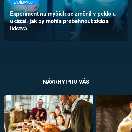
ZAJÍMAVOSTI
Časopis
Experiment na myších se změnil v peklo a
Sledujte prima+
ukázal, jak by mohla proběhnout zkáza
lidstva
Přihlášení
Sledujte nás
NÁVRHY PRO VÁS