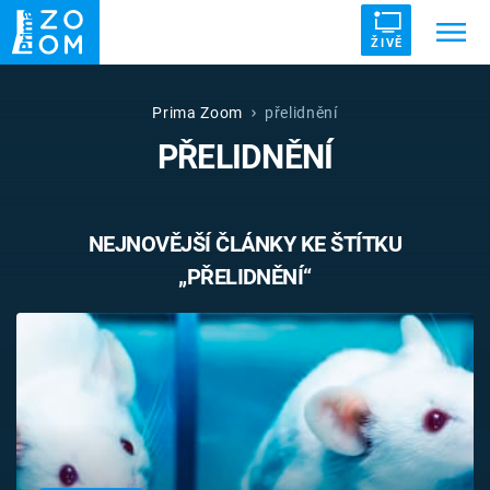
ŽIVĚ
Trendy:
ZRÁDCI
UFO
DRUHÁ SVĚTOVÁ VÁLKA
Prima Zoom
přelidnění
PŘELIDNĚNÍ
ZÁHADY
VETŘELCI DÁVNOVĚKU
NEJNOVĚJŠÍ ČLÁNKY KE ŠTÍTKU
„PŘELIDNĚNÍ“
Témata
Témata
Pořady
TV Program