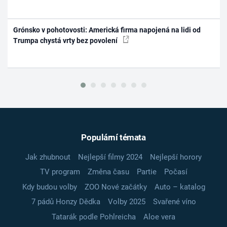
Grónsko v pohotovosti: Americká firma napojená na lidi od
Trumpa chystá vrty bez povolení
Populární témata
Jak zhubnout
Nejlepší filmy 2024
Nejlepší horory
TV program
Změna času
Partie
Počasí
Kdy budou volby
ZOO Nové začátky
Auto – katalog
7 pádů Honzy Dědka
Volby 2025
Svařené víno
Tatarák podle Pohlreicha
Aloe vera