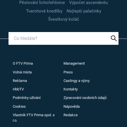
Pěstování lichořeřišnice
Výpočet ascendentu
Tvarohové knedlíky
Nejlepší palačinky
Švestkový koláč
O FTV Prima
Management
Volná místa
Press
Reklama
Castingy a výzvy
HbbTV
Kontakty
Podmínky užívání
Zpracování osobních údajů
Cookies
Nápověda
Vlastník FTV Prima spol. s
Redakce
r.o.