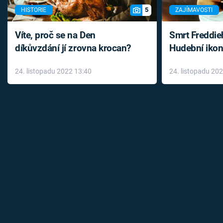
5
HISTORIE
ZAJÍMAVOSTI
Víte, proč se na Den
Smrt Freddie
díkůvzdání jí zrovna krocan?
Hudební ikon
až do konce 
24. listopadu 2022 13:40
24. listopadu 20
léky