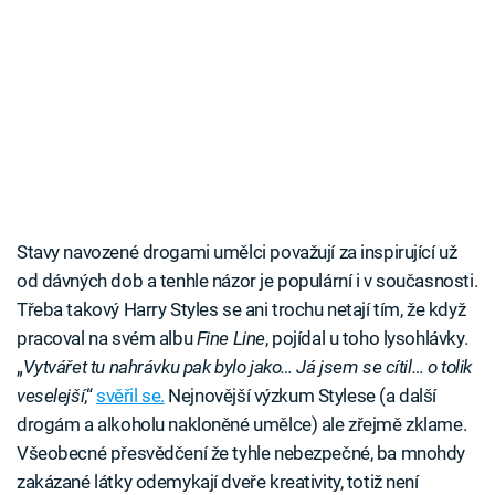
Stavy navozené drogami umělci považují za inspirující už
od dávných dob a tenhle názor je populární i v současnosti.
Třeba takový Harry Styles se ani trochu netají tím, že když
pracoval na svém albu
Fine Line
, pojídal u toho lysohlávky.
„
Vytvářet tu nahrávku pak bylo jako… Já jsem se cítil… o tolik
veselejší
,“
svěřil se.
Nejnovější výzkum Stylese (a další
drogám a alkoholu nakloněné umělce) ale zřejmě zklame.
Všeobecné přesvědčení že tyhle nebezpečné, ba mnohdy
zakázané látky odemykají dveře kreativity, totiž není