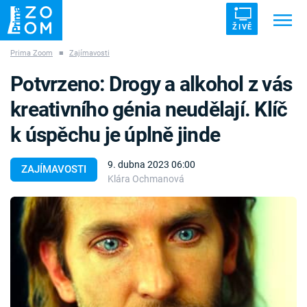
ŽIVĚ
Prima Zoom
■
Zajímavosti
Trendy:
ZRÁDCI
UFO
DRUHÁ SVĚTOVÁ VÁLKA
Potvrzeno: Drogy a alkohol z vás
ZÁHADY
VETŘELCI DÁVNOVĚKU
kreativního génia neudělají. Klíč
k úspěchu je úplně jinde
9. dubna 2023 06:00
ZAJÍMAVOSTI
Klára Ochmanová
Témata
Témata
Pořady
TV Program