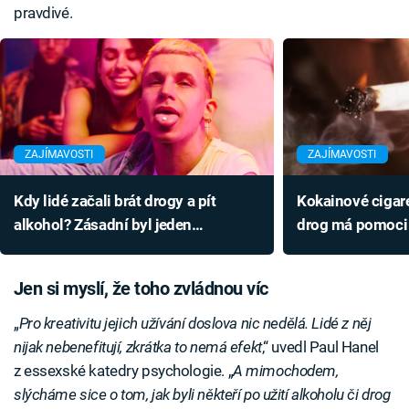
pravdivé.
ZAJÍMAVOSTI
ZAJÍMAVOSTI
Kdy lidé začali brát drogy a pít
Kokainové cigare
alkohol? Zásadní byl jeden
drog má pomoci l
historický moment
Technologie nen
Jen si myslí, že toho zvládnou víc
„
Pro kreativitu jejich užívání doslova nic nedělá. Lidé z něj
nijak nebenefitují, zkrátka to nemá efekt
,“ uvedl Paul Hanel
z essexské katedry psychologie. „
A mimochodem,
slýcháme sice o tom, jak byli někteří po užití alkoholu či drog