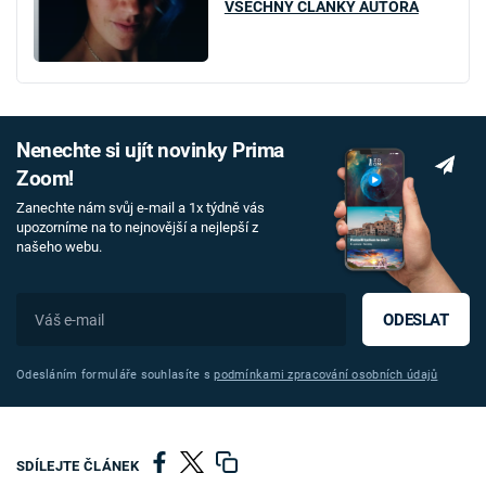
VŠECHNY ČLÁNKY AUTORA
Nenechte si ujít novinky Prima
Zoom!
Zanechte nám svůj e-mail a 1x týdně vás
upozorníme na to nejnovější a nejlepší z
našeho webu.
ODESLAT
Odesláním formuláře souhlasíte s
podmínkami zpracování osobních údajů
SDÍLEJTE ČLÁNEK