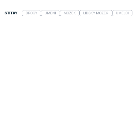
ŠTÍTKY
DROGY
UMĚNÍ
MOZEK
LIDSKÝ MOZEK
UMĚLCI