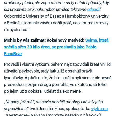
umělecky plodní, ale zapomínáme na ty ostatní případy, kdy
šla kreativita až k nule, neboť umělec takzvaně
odpadl
.
“
Odborníci z University of Essex a Humboldtovy univerzity
v Berlíně k tomuhle závěru došli poté, co zkoumali stovky
různých studií.
Mohlo by vás zajímat: Kokainový medvěd:
Šelma, která
snědla přes 30 kilo drog, se proslavila jako Pablo
EscoBear
Provedli i vlastní výzkum, během nějž zpovídali kreativní lidi
užívající psylocybin, tedy látku, již obsahují právě
lysohlávky. A přišli na to, že tito umělci byli sice skálopevně
přesvědčení, že jim droga pomohla, ve skutečnosti toho
po jejím užití dokázali udělat daleko méně.
„
Nápady, jež měli, se navíc později mnohdy ukázaly jako
nepoužitelné
,“ tvrdí Jennifer Haas, spoluautorka
výzkumu
.
„
A vezmeme-li v úvahu i množství nežádoucích účinků