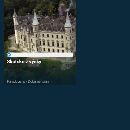
PŘEHRÁT
Skotsko z výšky
Přírodopisný / Dokumentární