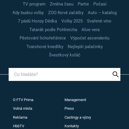
TV program
Změna času
Partie
Počasí
Kdy budou volby
ZOO Nové začátky
Auto – katalog
7 pádů Honzy Dědka
Volby 2025
Svařené víno
Tatarák podle Pohlreicha
Aloe vera
Pěstování lichořeřišnice
Výpočet ascendentu
Tvarohové knedlíky
Nejlepší palačinky
Švestkový koláč
O FTV Prima
Management
Volná místa
Press
Reklama
Castingy a výzvy
HbbTV
Kontakty