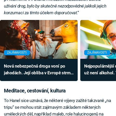
užívání drog, bylo by skutečně nezodpovědné jakkoli jejich
konzumaci za tímto účelem doporučovat
.“
ZAJÍMAVOSTI
ZAJÍMAVOSTI
Nová nebezpečná droga voní po
Nejpopulárnější
jahodách. Její obliba v Evropě strmě
už není alkohol.
roste
propadl
Meditace, cestování, kultura
To Hanel sice uznává, že některé výjevy zažité takzvaně „na
tripu“ se mohou stát zajímavým základem některých
uměleckých děl, například maleb, role halucinogenů na