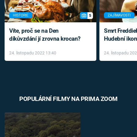
5
HISTORIE
ZAJÍMAVOSTI
Víte, proč se na Den
Smrt Freddie
díkůvzdání jí zrovna krocan?
Hudební ikon
až do konce 
24. listopadu 2022 13:40
24. listopadu 20
léky
POPULÁRNÍ FILMY NA PRIMA ZOOM