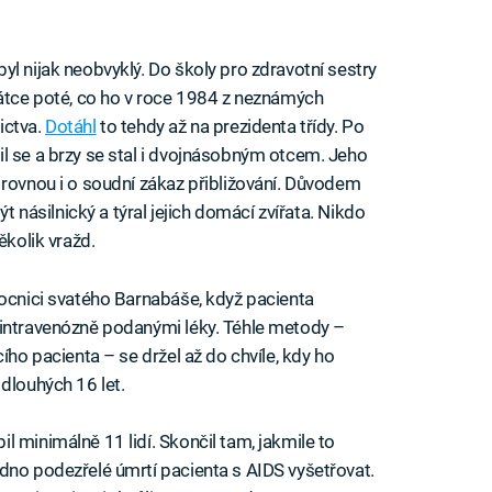
nůžkami
l nijak neobvyklý. Do školy pro zdravotní sestry
rátce poté, co ho v roce 1984 z neznámých
ictva.
Dotáhl
to tehdy až na prezidenta třídy. Po
l se a brzy se stal i dvojnásobným otcem. Jeho
rovnou i o soudní zákaz přibližování. Důvodem
ýt násilnický a týral jejich domácí zvířata. Nikdo
ěkolik vražd.
mocnici svatého Barnabáše, když pacienta
 intravenózně podanými léky. Téhle metody –
ího pacienta – se držel až do chvíle, kdy ho
dlouhých 16 let.
il minimálně 11 lidí. Skončil tam, jakmile to
dno podezřelé úmrtí pacienta s AIDS vyšetřovat.