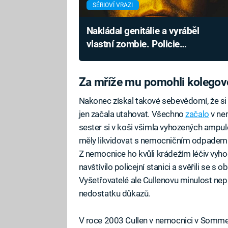
SÉRIOVÍ VRAZI
Nakládal genitálie a vyráběl
vlastní zombie. Policie
obávaného kanibala přesto
přehlížela
Za mříže mu pomohli kolegov
Nakonec získal takové sebevědomí, že si
jen začala utahovat. Všechno
začalo
v ne
sester si v koši všimla vyhozených ampule
měly likvidovat s nemocničním odpadem. Ná
Z nemocnice ho kvůli krádežím léčiv vyho
navštívilo policejní stanici a svěřili se s 
Vyšetřovatelé ale Cullenovu minulost nepro
nedostatku důkazů.
V roce 2003 Cullen v nemocnici v Somme