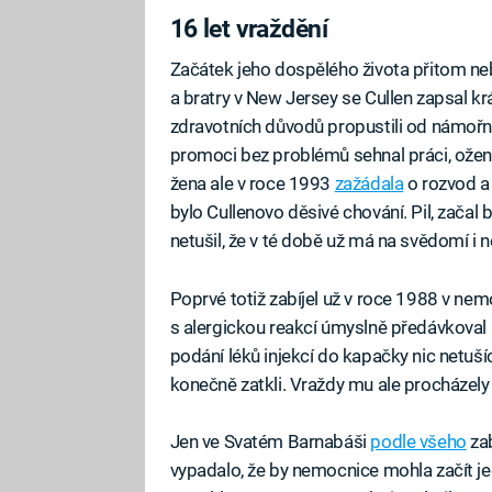
16 let vraždění
Začátek jeho dospělého života přitom neby
a bratry v New Jersey se Cullen zapsal k
zdravotních důvodů propustili od námořn
promoci bez problémů sehnal práci, oženi
žena ale v roce 1993
zažádala
o rozvod a 
bylo Cullenovo děsivé chování. Pil, začal b
netušil, že v té době už má na svědomí i n
Poprvé totiž zabíjel už v roce 1988 v ne
s alergickou reakcí úmyslně předávkoval
podání léků injekcí do kapačky nic netušíc
konečně zatkli. Vraždy mu ale procházely 
Jen ve Svatém Barnabáši
podle všeho
zab
vypadalo, že by nemocnice mohla začít je