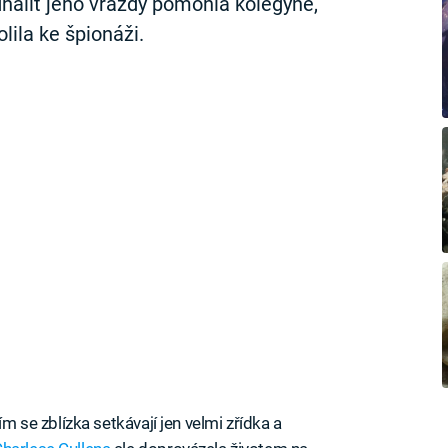
dhalit jeho vraždy pomohla kolegyně,
lila ke špionáži.
ím se zblízka setkávají jen velmi zřídka a