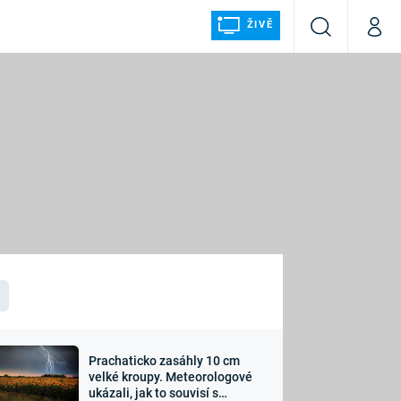
ŽIVĚ
Vyhledávání
Můj p
Prima+
ÁLKA
CNN Prima NEWS
Prima FRESH
Prima LIVING
LMY A
Prima Ženy
Prima LAJK
Prachaticko zasáhly 10 cm
osti
velké kroupy. Meteorologové
Sledujte nás
ukázali, jak to souvisí s