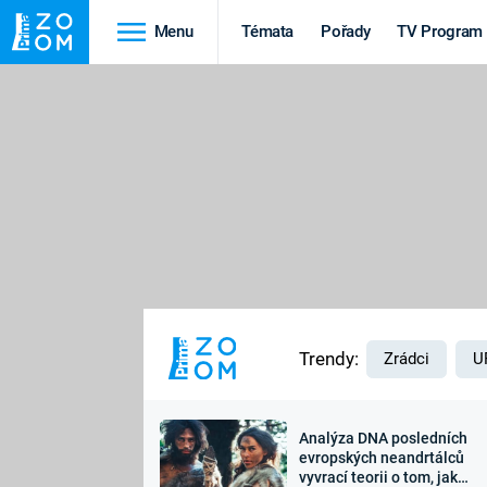
Menu
Témata
Pořady
TV Program
Cestování
Historie
HRADY A ZÁMKY
VIKINGOVÉ
HEDVÁBNÁ STEZKA
EPIDEMIE A
PANDEMIE
PŘÍRODA
STAROVĚKÝ EGYPT
Trendy:
Zrádci
U
Analýza DNA posledních
Druhá
Výročí
evropských neandrtálců
vyvrací teorii o tom, jak
světová válka