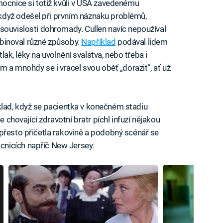
mocnice si totiž kvůli v USA zavedenému
když odešel při prvním náznaku problémů,
souvislosti dohromady. Cullen navíc nepoužíval
ombinoval různé způsoby.
Například
podával lidem
tlak, léky na uvolnění svalstva, nebo třeba i
m a mnohdy se i vracel svou oběť „dorazit“, ať už
příklad, když se pacientka v konečném stadiu
se chovající zdravotní bratr píchl infuzí nějakou
přesto přičetla rakovině a podobný scénář se
nicích napříč New Jersey.