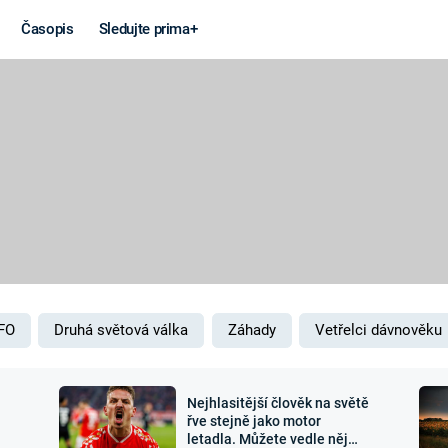
Časopis
Sledujte prima+
Věda a
Války
technika
STUDENÁ V
KORONAVIRUS
VÁLKA VE
VIETNAMU
VESMÍR
VÁLEČNÉ FI
MARS
SERIÁLY
FO
Druhá světová válka
Záhady
Vetřelci dávnověku
Nejhlasitější člověk na světě
Záhady a
Zajímav
řve stejně jako motor
letadla. Můžete vedle něj
konspirace