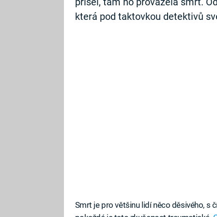
přišel, tam ho provázela smrt. O
která pod taktovkou detektivů svo
Smrt je pro většinu lidí něco děsivého, s č