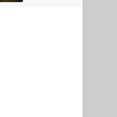
US
tornádem
RSUS
ZE A