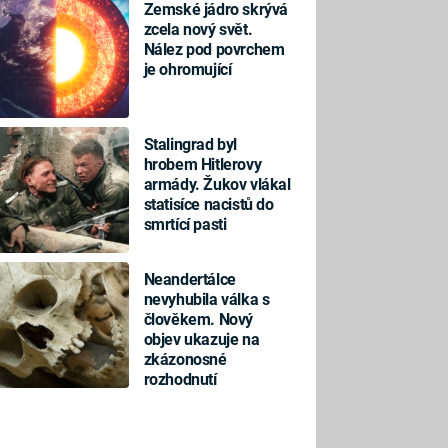
Zemské jádro skrývá
zcela nový svět.
Nález pod povrchem
je ohromující
Stalingrad byl
hrobem Hitlerovy
armády. Žukov vlákal
statisíce nacistů do
smrtící pasti
Neandertálce
nevyhubila válka s
člověkem. Nový
objev ukazuje na
zkázonosné
rozhodnutí