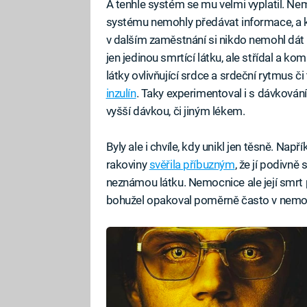
A tenhle systém se mu velmi vyplatil. Ne
systému nemohly předávat informace, a 
v dalším zaměstnání si nikdo nemohl dát 
jen jedinou smrtící látku, ale střídal a k
látky ovlivňující srdce a srdeční rytmus či 
inzulín
. Taky experimentoval i s dávkování
vyšší dávkou, či jiným lékem.
Byly ale i chvíle, kdy unikl jen těsně. Na
rakoviny
svěřila příbuzným
, že jí podivně 
neznámou látku. Nemocnice ale její smrt 
bohužel opakoval poměrně často v nemoc