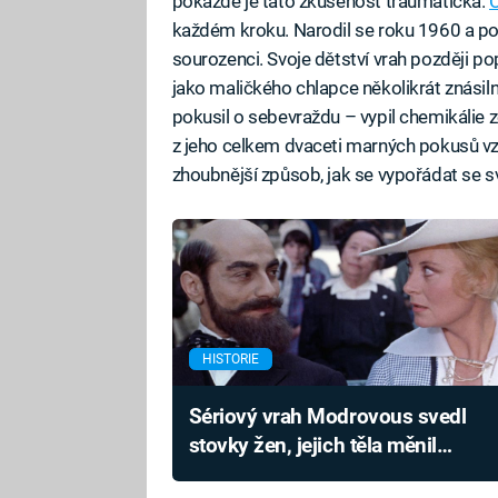
pokaždé je tato zkušenost traumatická.
C
každém kroku. Narodil se roku 1960 a po
sourozenci. Svoje dětství vrah později po
jako maličkého chlapce několikrát znásilni
pokusil o sebevraždu – vypil chemikálie 
z jeho celkem dvaceti marných pokusů vzít
zhoubnější způsob, jak se vypořádat se
HISTORIE
Sériový vrah Modrovous svedl
stovky žen, jejich těla měnil
v prach. Chtěl být vynálezcem