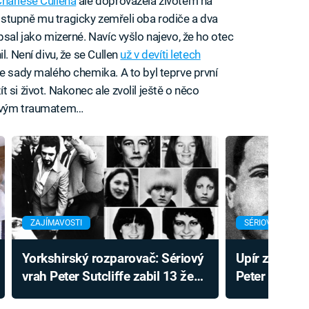
harlese Cullena
ale doprovázela životem na
stupně mu tragicky zemřeli oba rodiče a dva
psal jako mizerné. Navíc vyšlo najevo, že ho otec
l. Není divu, že se Cullen
už v devíti letech
ze sady malého chemika. A to byl teprve první
 si život. Nakonec ale zvolil ještě o něco
 svým traumatem…
ZAJÍMAVOSTI
SÉRIOVÍ VRAZI
Yorkshirský rozparovač: Sériový
Upír z Düsse
vrah Peter Sutcliffe zabil 13 žen
Peter Kürten 
pomocí kladiva a nože
letech. Vraž