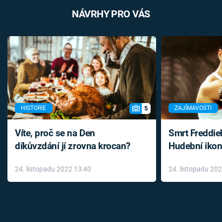
NÁVRHY PRO VÁS
5
HISTORIE
ZAJÍMAVOSTI
Víte, proč se na Den
Smrt Freddie
díkůvzdání jí zrovna krocan?
Hudební ikon
až do konce 
24. listopadu 2022 13:40
24. listopadu 20
léky