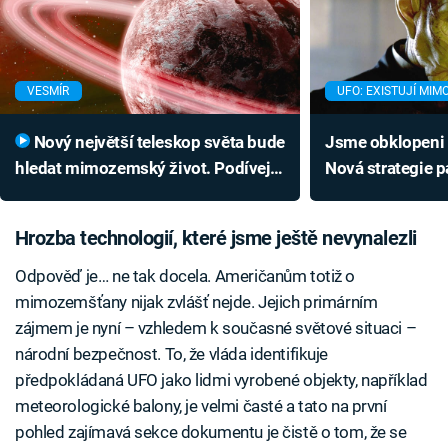
VESMÍR
UFO: EXISTUJÍ MI
Nový největší teleskop světa bude
Jsme obklopen
hledat mimozemský život. Podívejte
Nová strategie p
se na obří skok kvality fotek
konečně odhalit
Hrozba technologií, které jsme ještě nevynalezli
Odpověď je… ne tak docela. Američanům totiž o
mimozemšťany nijak zvlášť nejde. Jejich primárním
zájmem je nyní – vzhledem k současné světové situaci –
národní bezpečnost. To, že vláda identifikuje
předpokládaná UFO jako lidmi vyrobené objekty, například
meteorologické balony, je velmi časté a tato na první
pohled zajímavá sekce dokumentu je čistě o tom, že se