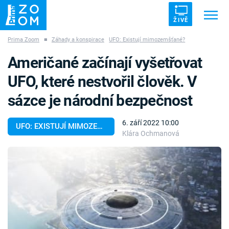
ŽIVĚ
Prima Zoom
■
Záhady a konspirace
UFO: Existují mimozemšťané?
Trendy:
ZRÁDCI
UFO
DRUHÁ SVĚTOVÁ VÁLKA
Američané začínají vyšetřovat
ZÁHADY
VETŘELCI DÁVNOVĚKU
UFO, které nestvořil člověk. V
sázce je národní bezpečnost
6. září 2022 10:00
UFO: EXISTUJÍ MIMOZEMŠŤANÉ?
Klára Ochmanová
Témata
Témata
Pořady
TV Program