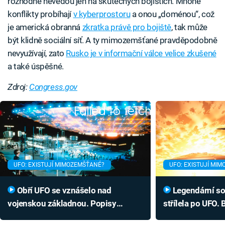
rozhodně nevedou jen na skutečných bojištích. Mnohé
konflikty probíhají
v kyberprostoru
a onou „doménou“, což
je americká obranná
zkratka právě pro bojiště
, tak může
být klidně sociální síť. A ty mimozemšťané pravděpodobně
nevyužívají, zato
Rusko je v informační válce velice zkušené
a také úspěšné.
Zdroj:
Congress.gov
Failed to fetch
UFO: EXISTUJÍ MIMOZEMŠŤANÉ?
UFO: EXISTUJÍ MI
Obří UFO se vznášelo nad
Legendární sovětská stíhačka
vojenskou základnou. Popisy
střílela po UFO. 
svědků se shodují
2 000 svědků