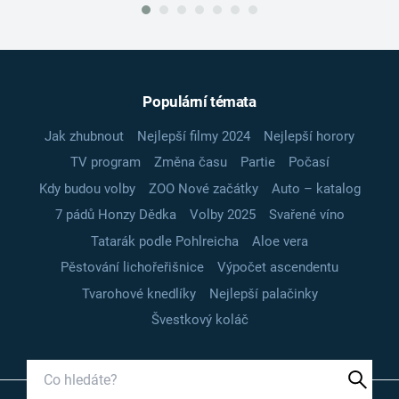
Populární témata
Jak zhubnout
Nejlepší filmy 2024
Nejlepší horory
TV program
Změna času
Partie
Počasí
Kdy budou volby
ZOO Nové začátky
Auto – katalog
7 pádů Honzy Dědka
Volby 2025
Svařené víno
Tatarák podle Pohlreicha
Aloe vera
Pěstování lichořeřišnice
Výpočet ascendentu
Tvarohové knedlíky
Nejlepší palačinky
Švestkový koláč