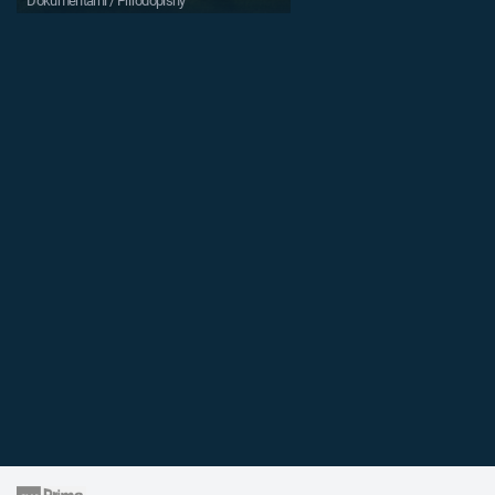
Dokumentární / Přírodopisný