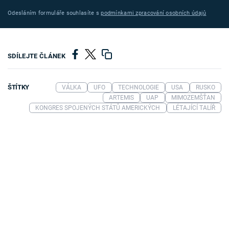
Odesláním formuláře souhlasíte s
podmínkami zpracování osobních údajů
SDÍLEJTE ČLÁNEK
ŠTÍTKY
VÁLKA
UFO
TECHNOLOGIE
USA
RUSKO
ARTEMIS
UAP
MIMOZEMŠŤAN
KONGRES SPOJENÝCH STÁTŮ AMERICKÝCH
LÉTAJÍCÍ TALÍŘ