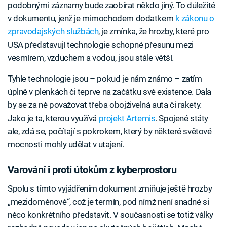
podobnými záznamy bude zaobírat někdo jiný. To důležité
v dokumentu, jenž je mimochodem dodatkem
k zákonu o
zpravodajských službách
, je zmínka, že hrozby, které pro
USA představují technologie schopné přesunu mezi
vesmírem, vzduchem a vodou, jsou stále větší.
Tyhle technologie jsou – pokud je nám známo – zatím
úplně v plenkách či teprve na začátku své existence. Dala
by se za ně považovat třeba obojživelná auta či rakety.
Jako je ta, kterou využívá
projekt Artemis
. Spojené státy
ale, zdá se, počítají s pokrokem, který by některé světové
mocnosti mohly udělat v utajení.
Varování i proti útokům z kyberprostoru
Spolu s tímto vyjádřením dokument zmiňuje ještě hrozby
„mezidoménové“, což je termín, pod nímž není snadné si
něco konkrétního představit. V současnosti se totiž války