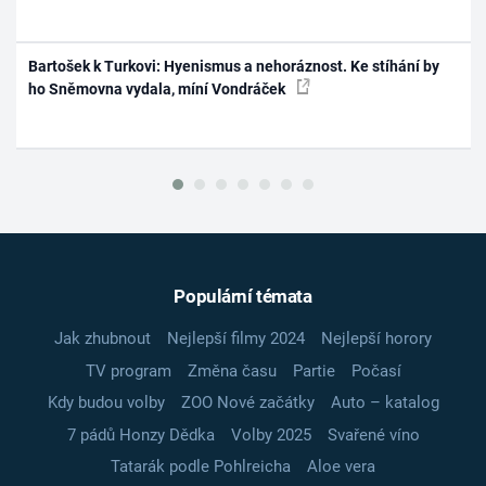
Bartošek k Turkovi: Hyenismus a nehoráznost. Ke stíhání by
ho Sněmovna vydala, míní Vondráček
Populární témata
Jak zhubnout
Nejlepší filmy 2024
Nejlepší horory
TV program
Změna času
Partie
Počasí
Kdy budou volby
ZOO Nové začátky
Auto – katalog
7 pádů Honzy Dědka
Volby 2025
Svařené víno
Tatarák podle Pohlreicha
Aloe vera