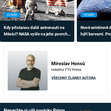
VESMÍR
VESMÍR
Kdy přistanou další astronauti na
Nové extrémně d
Měsíci? NASA vyšle na jeho povrch
hýří barvami. P
hned dvě posádky
šedý?
Miroslav Honsů
redaktor FTV Prima
VŠECHNY ČLÁNKY AUTORA
Nenechte si ujít novinky Prima