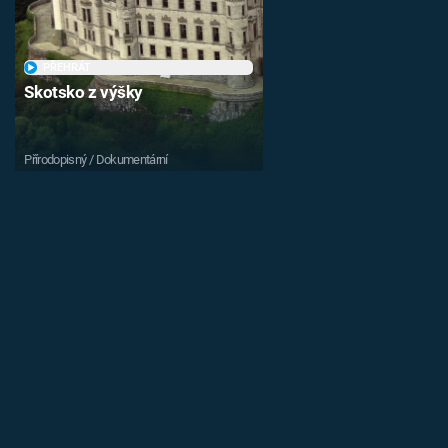
PŘEHRÁT
Skotsko z výšky
Přírodopisný / Dokumentární