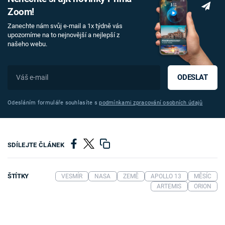
Zoom!
Zanechte nám svůj e-mail a 1x týdně vás
upozorníme na to nejnovější a nejlepší z
našeho webu.
ODESLAT
Odesláním formuláře souhlasíte s
podmínkami zpracování osobních údajů
SDÍLEJTE ČLÁNEK
ŠTÍTKY
VESMÍR
NASA
ZEMĚ
APOLLO 13
MĚSÍC
ARTEMIS
ORION