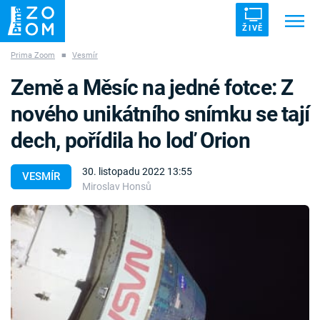
ŽIVĚ
Prima Zoom
■
Vesmír
Trendy:
ZRÁDCI
UFO
DRUHÁ SVĚTOVÁ VÁLKA
Země a Měsíc na jedné fotce: Z
ZÁHADY
VETŘELCI DÁVNOVĚKU
nového unikátního snímku se tají
dech, pořídila ho loď Orion
30. listopadu 2022 13:55
VESMÍR
Miroslav Honsů
Témata
Témata
Pořady
TV Program