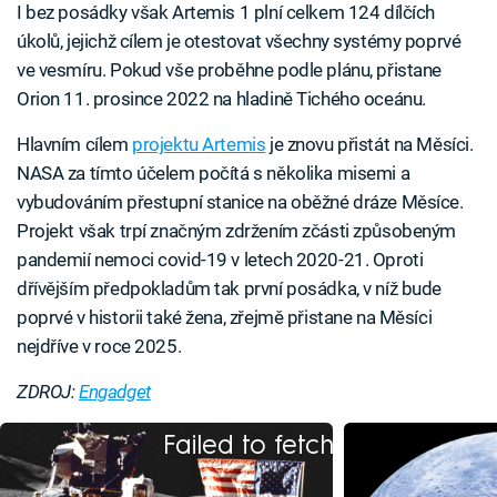
I bez posádky však Artemis 1 plní celkem 124 dílčích
úkolů, jejichž cílem je otestovat všechny systémy poprvé
ve vesmíru. Pokud vše proběhne podle plánu, přistane
Orion 11. prosince 2022 na hladině Tichého oceánu.
Hlavním cílem
projektu Artemis
je znovu přistát na Měsíci.
NASA za tímto účelem počítá s několika misemi a
vybudováním přestupní stanice na oběžné dráze Měsíce.
Projekt však trpí značným zdržením zčásti způsobeným
pandemií nemoci covid-19 v letech 2020-21. Oproti
dřívějším předpokladům tak první posádka, v níž bude
poprvé v historii také žena, zřejmě přistane na Měsíci
nejdříve v roce 2025.
ZDROJ:
Engadget
Failed to fetch