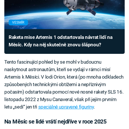
VESMÍR
Raketa mise Artemis 1 odstartovala návrat lidí na
Měsíc. Kdy na něj skutečně znovu šlápnou?
Tento fascinující pohled by se mohl v budoucnu
naskytnout astronautům, kteří se vydají v rámci misí
Artemis k Měsíci. V lodi Orion, která (po mnoha odkladech
způsobených technickými obtížemi a nepříznivým
počasím) odstartovala pomocí nové nosné rakety SLS 16.
listopadu 2022 z Mysu Canaveral, však při jejím prvním
letu „sedí“ jen tři
speciálně upravené figuríny
.
Na Měsíc se lidé vrátí nejdříve v roce 2025