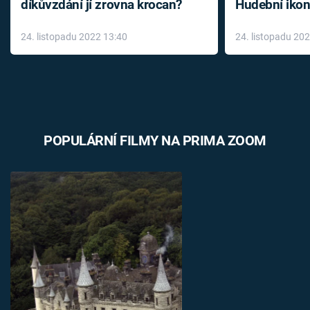
díkůvzdání jí zrovna krocan?
Hudební ikon
až do konce 
24. listopadu 2022 13:40
24. listopadu 20
léky
POPULÁRNÍ FILMY NA PRIMA ZOOM