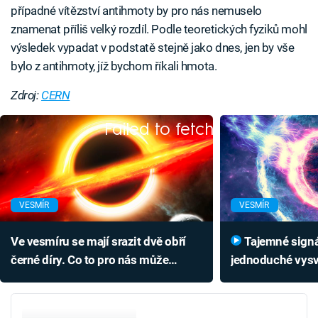
případné vítězství antihmoty by pro nás nemuselo
znamenat příliš velký rozdíl. Podle teoretických fyziků mohl
výsledek vypadat v podstatě stejně jako dnes, jen by vše
bylo z antihmoty, jíž bychom říkali hmota.
Zdroj:
CERN
Failed to fetch
VESMÍR
VESMÍR
Ve vesmíru se mají srazit dvě obří
Tajemné signály z vesmíru mají
černé díry. Co to pro nás může
jednoduché vysvě
znamenat?
nestojí mimoze