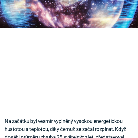
zdaleka vyhráno.
Časopis
Sledujte prima+
Přihlášení
Sledujte nás
Na začátku byl vesmír vyplněný vysokou energetickou
hustotou a teplotou, díky čemuž se začal rozpínat. Když
dosáhl průměru zhruba 25 světelných let, představoval