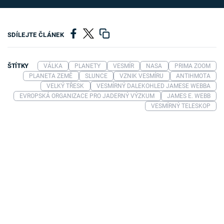
SDÍLEJTE ČLÁNEK
ŠTÍTKY
VÁLKA
PLANETY
VESMÍR
NASA
PRIMA ZOOM
PLANETA ZEMĚ
SLUNCE
VZNIK VESMÍRU
ANTIHMOTA
VELKÝ TŘESK
VESMÍRNÝ DALEKOHLED JAMESE WEBBA
EVROPSKÁ ORGANIZACE PRO JADERNÝ VÝZKUM
JAMES E. WEBB
VESMÍRNÝ TELESKOP