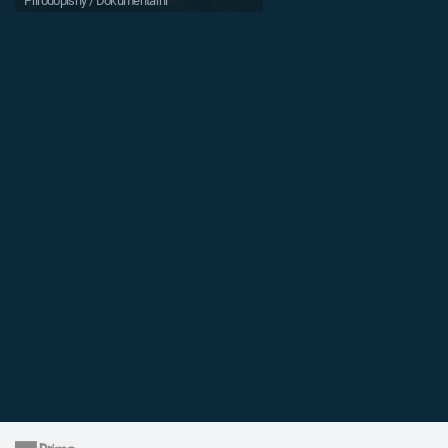
Přírodopisný / Dokumentární