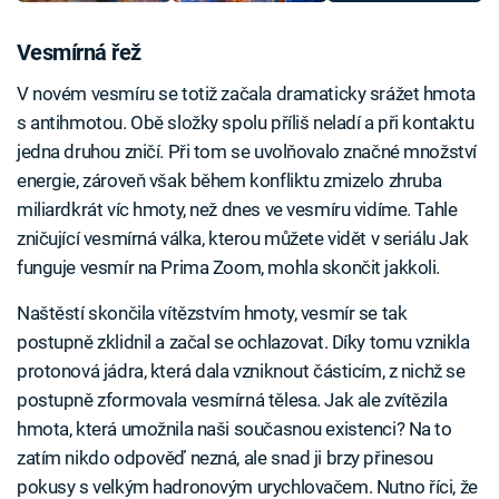
Vesmírná řež
V novém vesmíru se totiž začala dramaticky srážet hmota
s antihmotou. Obě složky spolu příliš neladí a při kontaktu
jedna druhou zničí. Při tom se uvolňovalo značné množství
energie, zároveň však během konfliktu zmizelo zhruba
miliardkrát víc hmoty, než dnes ve vesmíru vidíme. Tahle
zničující vesmírná válka, kterou můžete vidět v seriálu Jak
funguje vesmír na Prima Zoom, mohla skončit jakkoli.
Naštěstí skončila vítězstvím hmoty, vesmír se tak
postupně zklidnil a začal se ochlazovat. Díky tomu vznikla
protonová jádra, která dala vzniknout částicím, z nichž se
postupně zformovala vesmírná tělesa. Jak ale zvítězila
hmota, která umožnila naši současnou existenci? Na to
zatím nikdo odpověď nezná, ale snad ji brzy přinesou
pokusy s velkým hadronovým urychlovačem. Nutno říci, že