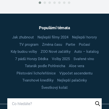
Populární témata
Jak zhubnout
Nejlepší filmy 2024
Nejlepší horory
TV program
Změna času
Partie
Počasí
Kdy budou volby
ZOO Nové začátky
Auto – katalog
7 pádů Honzy Dědka
Volby 2025
Svařené víno
Tatarák podle Pohlreicha
Aloe vera
Pěstování lichořeřišnice
Výpočet ascendentu
Tvarohové knedlíky
Nejlepší palačinky
Švestkový koláč