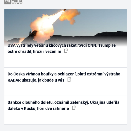
USA vystřílely většinu klíčových raket, tvrdí CNN. Trump se
ostře ohradil, hrozí i vězením
Do Česka vtrhnou bouřky a ochlazení, platí extrémní výstraha.
RADAR ukazuje, jak bude u vás
Sankce dlouhého doletu, oznámil Zelenskyj. Ukrajina udeřila
daleko v Rusku, hoří dvě rafinerie