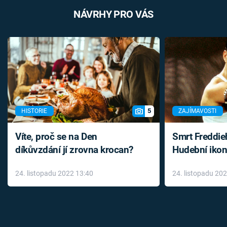
NÁVRHY PRO VÁS
5
HISTORIE
ZAJÍMAVOSTI
Víte, proč se na Den
Smrt Freddie
díkůvzdání jí zrovna krocan?
Hudební ikon
až do konce 
24. listopadu 2022 13:40
24. listopadu 20
léky