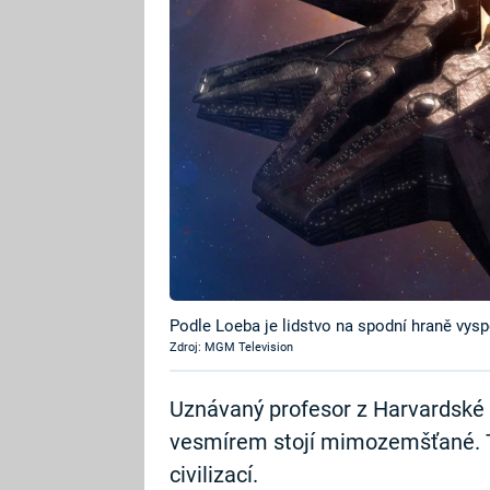
Podle Loeba je lidstvo na spodní hraně vysp
Zdroj: MGM Television
Uznávaný profesor z Harvardské un
vesmírem stojí mimozemšťané. T
civilizací.