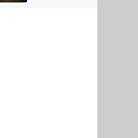
US
tornádem
RSUS
ZE A