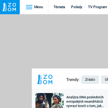
Menu
Témata
Pořady
TV Program
Cestování
Historie
HRADY A ZÁMKY
VIKINGOVÉ
HEDVÁBNÁ STEZKA
EPIDEMIE A
PANDEMIE
PŘÍRODA
STAROVĚKÝ EGYPT
Trendy:
Zrádci
U
Analýza DNA posledních
Druhá
Výročí
evropských neandrtálců
vyvrací teorii o tom, jak
světová válka