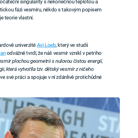
 počáteční singularity s nekonečnou teplotou a
atickou fázi vesmíru, někdo s takovým popisem
 teorie vlastní.
ardově univerzitě
Avi Loeb
, který ve studii
can
odvážně tvrdí, že náš vesmír vznikl v petriho
smír plochou geometrii s nulovou čistou energií,
i, která vytvořila tzv. dětský vesmír z ničeho
ve své práci a spojuje v ní zdánlivě protichůdné