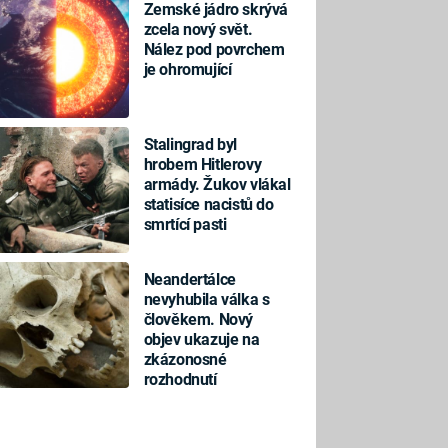
Zemské jádro skrývá
zcela nový svět.
Nález pod povrchem
je ohromující
Stalingrad byl
hrobem Hitlerovy
armády. Žukov vlákal
statisíce nacistů do
smrtící pasti
Neandertálce
nevyhubila válka s
člověkem. Nový
objev ukazuje na
zkázonosné
rozhodnutí