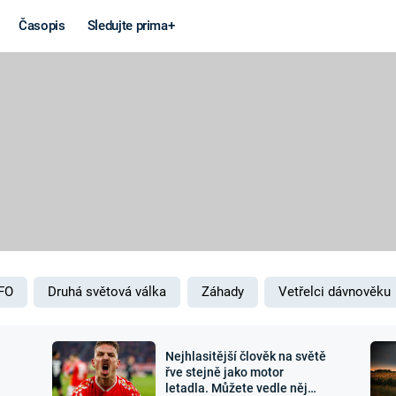
Časopis
Sledujte prima+
Věda a
Války
technika
STUDENÁ V
KORONAVIRUS
VÁLKA VE
VIETNAMU
VESMÍR
VÁLEČNÉ FI
MARS
SERIÁLY
FO
Druhá světová válka
Záhady
Vetřelci dávnověku
Nejhlasitější člověk na světě
Záhady a
Zajímav
řve stejně jako motor
letadla. Můžete vedle něj
konspirace