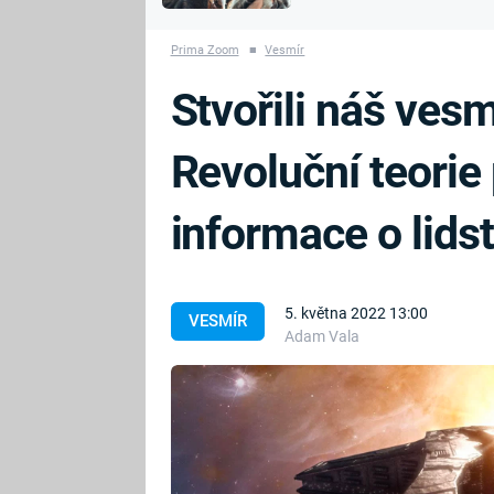
MARIE TEREZIE
vyhynuli
ADOLF HITLER
NAPOLEON
Prima Zoom
■
Vesmír
BONAPARTE
ATENTÁT NA
Stvořili náš ve
REINHARDA
BRITSKÁ
HEYDRICHA
KRÁLOVSKÁ
Revoluční teorie
RODINA
PRVNÍ SVĚTOVÁ
VÁLKA
informace o lids
5. května 2022 13:00
VESMÍR
Adam Vala