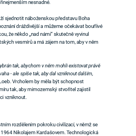
 přinejmenším nesnadné.
naží sjednotit náboženskou představu Boha
o poznání dráždivější a můžeme očekávat bouřlivé
ou, že někdo „nad námi“ skutečně vyvinul
ětských vesmírů a má zájem na tom, aby v něm
vybrán tak, abychom v něm mohli existovat právě
ha - ale spíše tak, aby dal vzniknout dalším,
Loeb. Vrcholem by měla být schopnost
íru tak, aby mimozemský stvořitel zajistil
ci vzniknout.
iled to fetch
stním rozdělením pokroku civilizací, v němž se
e 1964 Nikolajem Kardašovem. Technologická