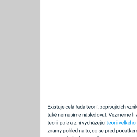
Existuje celá řada teorií, popisujících v
také nemusíme následovat. Vezmeme-li v ú
teorii pole a z ní vycházející
teorii velkého
známý pohled na to, co se před počátkem