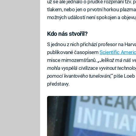
už se ale jednalo o prudké rozpínání tzv.
tlakem, nebo jen o prvotní horkou plazm
možných událostí není spokojen a objevuje
Kdo nás stvořil?
S jednou z nich přichází profesor na Harv
publikované časopisem
Scientific Ameri
misce mimozemšťanů.
„Jelikož má náš ve
mohla vyspělá civilizace vyvinout technologi
pomocí kvantového tunelování,“
píše Loeb 
představy.