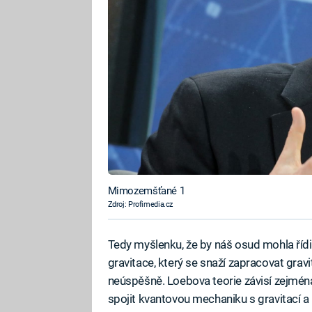
Mimozemšťané 1
Zdroj: Profimedia.cz
Tedy myšlenku, že by náš osud mohla řídit
gravitace, který se snaží zapracovat gravi
neúspěšně. Loebova teorie závisí zejména
spojit kvantovou mechaniku s gravitací a 