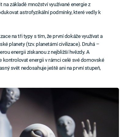
t na základě množství využívané energie z
odukovat astrofyzikální podmínky, které vedly k
zace na tři typy s tím, že první dokáže využívat a
é planety (tzv. planetární civilizace). Druhá –
rou energii získanou z nejbližší hvězdy. A
áže kontrolovat energii v rámci celé své domovské
časný svět nedosahuje ještě ani na první stupeň,