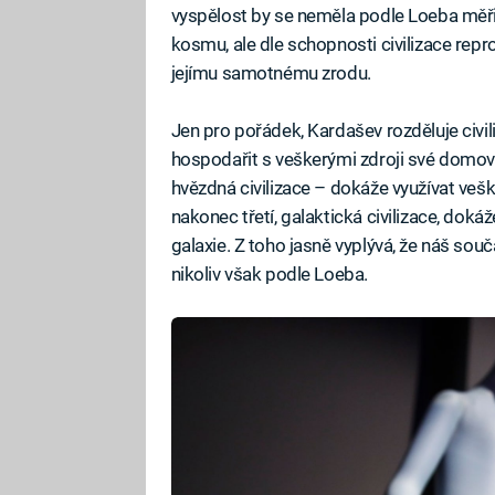
vyspělost by se neměla podle Loeba měři
kosmu, ale dle schopnosti civilizace repr
jejímu samotnému zrodu.
Jen pro pořádek, Kardašev rozděluje civili
hospodařit s veškerými zdroji své domovsk
hvězdná civilizace – dokáže využívat veške
nakonec třetí, galaktická civilizace, dok
galaxie. Z toho jasně vyplývá, že náš sou
nikoliv však podle Loeba.