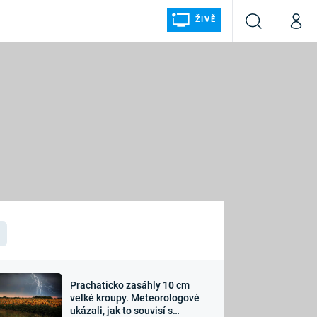
ŽIVĚ
Vyhledávání
Můj p
Prima+
ÁLKA
CNN Prima NEWS
Prima FRESH
Prima LIVING
LMY A
Prima Ženy
Prima LAJK
Prachaticko zasáhly 10 cm
osti
velké kroupy. Meteorologové
Sledujte nás
ukázali, jak to souvisí s