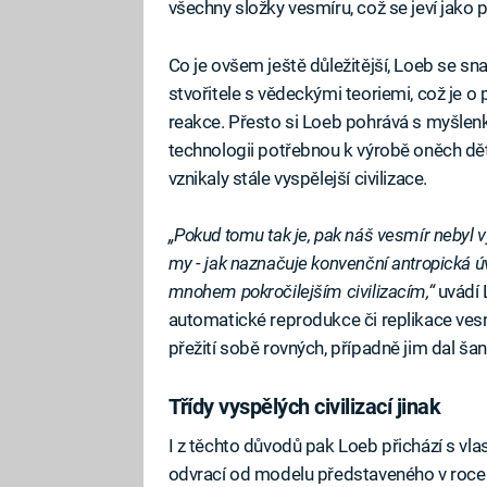
všechny složky vesmíru, což se jeví jako
Co je ovšem ještě důležitější, Loeb se s
stvořitele s vědeckými teoriemi, což je 
reakce. Přesto si Loeb pohrává s myšlenk
technologii potřebnou k výrobě oněch d
vznikaly stále vyspělejší civilizace.
„Pokud tomu tak je, pak náš vesmír nebyl 
my - jak naznačuje konvenční antropická úva
mnohem pokročilejším civilizacím,“
uvádí 
automatické reprodukce či replikace vesm
přežití sobě rovných, případně jim dal šan
Třídy vyspělých civilizací jinak
Fa
I z těchto důvodů pak Loeb přichází s vla
odvrací od modelu představeného v roc