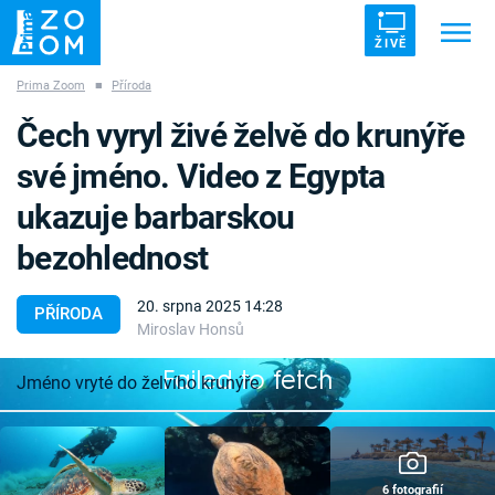
ŽIVĚ
Prima Zoom
■
Příroda
Trendy:
ZRÁDCI
UFO
DRUHÁ SVĚTOVÁ VÁLKA
Čech vyryl živé želvě do krunýře
ZÁHADY
VETŘELCI DÁVNOVĚKU
své jméno. Video z Egypta
ukazuje barbarskou
bezohlednost
Témata
20. srpna 2025 14:28
PŘÍRODA
Miroslav Honsů
Témata
Failed to fetch
Jméno vryté do želvího krunýře
Pořady
TV Program
6 fotografií