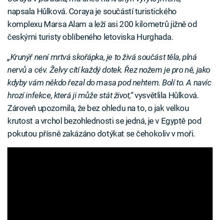
napsala Hůlková. Coraya je součástí turistického
komplexu Marsa Alam a leží asi 200 kilometrů jižně od
českými turisty oblíbeného letoviska Hurghada.
„Krunýř není mrtvá skořápka, je to živá součást těla, plná
nervů a cév. Želvy cítí každý dotek. Řez nožem je pro ně, jako
kdyby vám někdo řezal do masa pod nehtem. Bolí to. A navíc
hrozí infekce, která ji může stát život,“
vysvětlila Hůlková.
Zároveň upozornila, že bez ohledu na to, o jak velkou
krutost a vrchol bezohlednosti se jedná, je v Egyptě pod
pokutou přísně zakázáno dotýkat se čehokoliv v moři.