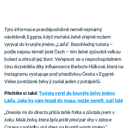
Tyto informace pravděpodobně neměl neznámý
návštěvník Egypta, když mořské želvě zřejmě nožem
vyrýval do krunýře jméno „Láďa“. Bezohledný turista –
podle nápisu téměř jistě Čech – tím želvě způsobil velkou
bolest a ohrozil její život. Veřejnost se o nepochopitelném
činu dozvěděla díky influencerce Barboře Hůlkové, která na
Instagramu vystupuje pod přezdívkou Česka v Egyptě.
Video postižené želvy jí zaslal jeden z potápěčů.
Přečtěte si také:
Turista vyryl do krunýře želvy jméno
Láďa. Jako by vám řezali do masa, může zemřít, zuří lidé
„Dneska mi do directu přišla tahle fotka a zůstala jsem v
šoku. Malá želva, která byla ještě před pár dny v zátoce
Coraya v pořádku, má dnes na krunýři vyryto jméno,“