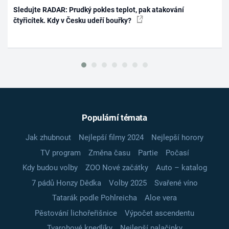
Sledujte RADAR: Prudký pokles teplot, pak atakování
čtyřicítek. Kdy v Česku udeří bouřky?
Populární témata
Jak zhubnout
Nejlepší filmy 2024
Nejlepší horory
TV program
Změna času
Partie
Počasí
Kdy budou volby
ZOO Nové začátky
Auto – katalog
7 pádů Honzy Dědka
Volby 2025
Svařené víno
Tatarák podle Pohlreicha
Aloe vera
Pěstování lichořeřišnice
Výpočet ascendentu
Tvarohové knedlíky
Nejlepší palačinky