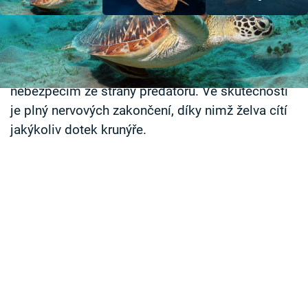
Časopis
Sledujte prima+
Může se zdát, že želví krunýř je jen tvrdou
necitlivou skořápkou chránící želvu před
Přihlášení
nebezpečím ze strany predátorů. Ve skutečnosti
je plný nervových zakončení, díky nimž želva cítí
jakýkoliv dotek krunýře.
Sledujte nás