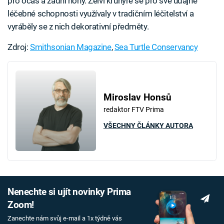
pro ocas a zadní nohy. Želví krunýře se pro své údajné
léčebné schopnosti využívaly v tradičním léčitelství a
vyráběly se z nich dekorativní předměty.
Zdroj:
Smithsonian Magazine
,
Sea Turtle Conservancy
Miroslav Honsů
redaktor FTV Prima
VŠECHNY ČLÁNKY AUTORA
Nenechte si ujít novinky Prima
Zoom!
Zanechte nám svůj e-mail a 1x týdně vás