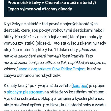
Proč mořské želvy v Chorvatsku útočí na turisty?
Expert vyjmenoval všechny důvody
Kryt želvy se skládá z řad pevně spojených kostěných
destiček, které jsou pokryty rohovitými destičkami neboli
štítky. Krunýře želv se skládají z kostí, které jsou pokryty
vrstvou tzv. štítků (plošek). Tyto štítky jsou z keratinu, tedy
stejného materiálu, který tvoří lidské nehty.
„Jsou zde
nervová zakončení, která inervují i kosti krunýře. Tato
nervová zakončení jsou citlivá na tlak, například při dotyku na
zádech,“
uvedla organizace Olive Ridley Project
, která se
zabývá ochranou mořských želv.
Klenutý krunýř pokrývající záda zvířete (
karapax
) je spojen
s
plochým plastronem
na břiše želvy kostěným můstkem.
Výsledná schránka obklopuje ramenní a kyčelní pletence,
ale je otevřená vpředu pro hlavu, krk a přední nohy a vzadu