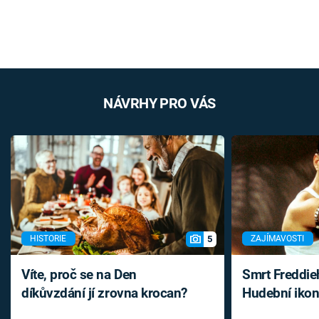
NÁVRHY PRO VÁS
5
HISTORIE
ZAJÍMAVOSTI
Víte, proč se na Den
Smrt Freddie
díkůvzdání jí zrovna krocan?
Hudební ikon
až do konce 