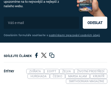
upozorníme na to nejnovější a nejlepší z
našeho webu.
ODESLAT
Odesláním formuláře souhlasíte s
podmínkami zpracování osobních údajů
SDÍLEJTE ČLÁNEK
ŠTÍTKY
ZVÍŘATA
EGYPT
ŽELVA
ŽIVOTNÍ PROSTŘEDÍ
HURGHADA
ČESKO
MARSA ALAM
KRUNÝŘ
SMITHSONIAN MAGAZINE