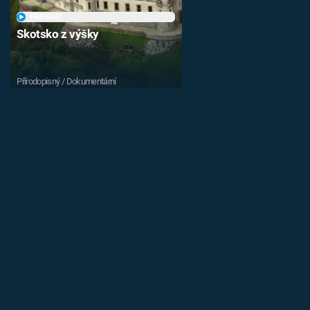
PŘEHRÁT
Skotsko z výšky
Přírodopisný / Dokumentární