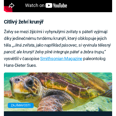
Citlivý želví krunýř
Želvy se mezi žijícími i vyhynulými zvířaty s páteří vyjímají
díky jedinečnému tvrdému krunýři, který obklopuje jejich
těla.
„Jiná zvířata, jako například pásovec, si vyvinula tělesný
pancíř, ale krunýř želvy plně integruje páteř a žebra trupu,“
vysvětlil v časopise
Smithsonian Magazine
paleontolog
Hans-Dieter Sues.
ZAJÍMAVOSTI