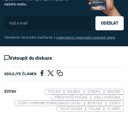
našeho webu.
ODESLAT
Odesláním formuláře souhlasíte s
podmínkami zpracování osobních údajů
Vstoupit do diskuze
SDÍLEJTE ČLÁNEK
ŠTÍTKY
POČASÍ
BOUŘKA
EVROPA
REKORD
PŘEDPOVĚĎ POČASÍ
KRAJ VYSOČINA
ČESKÝ HYDROMETEOROLOGICKÝ ÚSTAV
BESKYDY
ČESKO
TICHÝ OCEÁN
POLABÍ
EL NIÑO