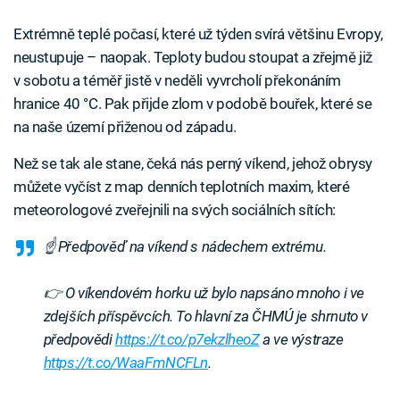
Extrémně teplé počasí, které už týden svírá většinu Evropy,
neustupuje – naopak. Teploty budou stoupat a zřejmě již
v sobotu a téměř jistě v neděli vyvrcholí překonáním
hranice 40 °C. Pak přijde zlom v podobě bouřek, které se
na naše území přiženou od západu.
Než se tak ale stane, čeká nás perný víkend, jehož obrysy
můžete vyčíst z map denních teplotních maxim, které
meteorologové zveřejnili na svých sociálních sítích:
☝ Předpověď na víkend s nádechem extrému.
👉 O víkendovém horku už bylo napsáno mnoho i ve
zdejších příspěvcích. To hlavní za ČHMÚ je shrnuto v
předpovědi
https://t.co/p7ekzlheoZ
a ve výstraze
https://t.co/WaaFmNCFLn
.