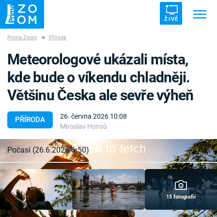
ŽIVĚ
Prima Zoom
■
Příroda
Trendy:
ZRÁDCI
UFO
DRUHÁ SVĚTOVÁ VÁLKA
Meteorologové ukázali místa,
ZÁHADY
VETŘELCI DÁVNOVĚKU
kde bude o víkendu chladněji.
Většinu Česka ale sevře výheň
26. června 2026 10:08
PŘÍRODA
Miroslav Honsů
Témata
Failed to fetch
Počasí (26.6.2026 6:50)
Témata
Pořady
15 fotografií
TV Program