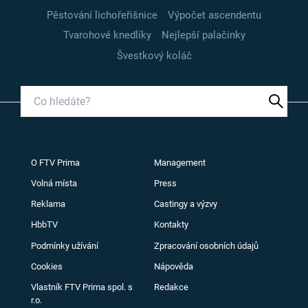
Pěstování lichořeřišnice
Výpočet ascendentu
Tvarohové knedlíky
Nejlepší palačinky
Švestkový koláč
O FTV Prima
Management
Volná místa
Press
Reklama
Castingy a výzvy
HbbTV
Kontakty
Podmínky užívání
Zpracování osobních údajů
Cookies
Nápověda
Vlastník FTV Prima spol. s
Redakce
r.o.