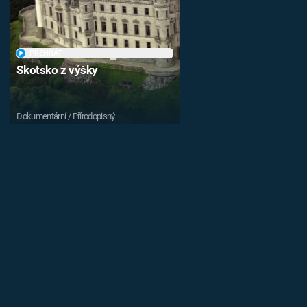
PŘEHRÁT
Skotsko z výšky
Dokumentární / Přírodopisný