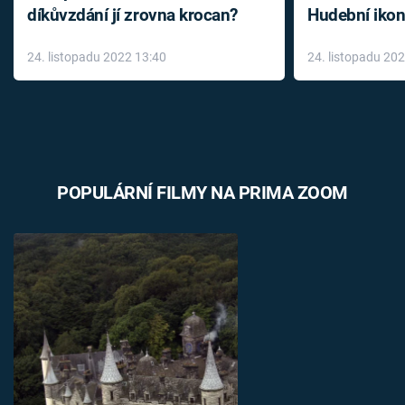
díkůvzdání jí zrovna krocan?
Hudební ikon
až do konce 
24. listopadu 2022 13:40
24. listopadu 20
léky
POPULÁRNÍ FILMY NA PRIMA ZOOM