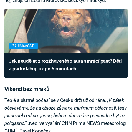
nejjižnějších Čech a Moravskoslezských Beskyd.
ZAJÍMAVOSTI
Jak neudělat z rozžhaveného auta smrtící past? Děti
a psi kolabují už po 5 minutách
Víkend bez mraků
Teplé a slunné počasí se v Česku drží už od rána.
„V pátek
očekáváme, že na obloze zůstane minimum oblačnosti, tedy
jasno nebo skoro jasno, během dne může přechodně být až
polojasno,“
uvedl ve vysílání CNN Prima NEWS meteorolog
ČHMÚ Pavel Kopeček.