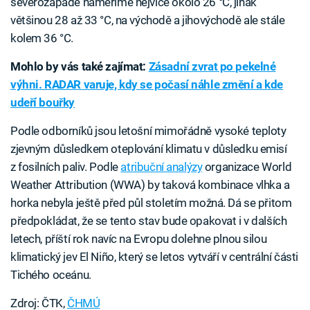
severozápadě naměříme nejvíce okolo 26 °C, jinak
většinou 28 až 33 °C, na východě a jihovýchodě ale stále
kolem 36 °C.
Mohlo by vás také zajímat:
Zásadní zvrat po pekelné
výhni. RADAR varuje, kdy se počasí náhle změní a kde
udeří bouřky
Podle odborníků jsou letošní mimořádně vysoké teploty
zjevným důsledkem oteplování klimatu v důsledku emisí
z fosilních paliv. Podle
atribuční analýzy
organizace World
Weather Attribution (WWA) by taková kombinace vlhka a
horka nebyla ještě před půl stoletím možná. Dá se přitom
předpokládat, že se tento stav bude opakovat i v dalších
letech, příští rok navíc na Evropu dolehne plnou silou
klimatický jev El Niño, který se letos vytváří v centrální části
Tichého oceánu.
Zdroj: ČTK,
ČHMÚ