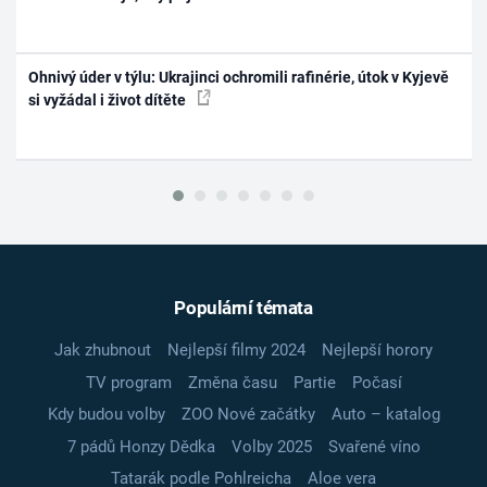
Ohnivý úder v týlu: Ukrajinci ochromili rafinérie, útok v Kyjevě
si vyžádal i život dítěte
Populární témata
Jak zhubnout
Nejlepší filmy 2024
Nejlepší horory
TV program
Změna času
Partie
Počasí
Kdy budou volby
ZOO Nové začátky
Auto – katalog
7 pádů Honzy Dědka
Volby 2025
Svařené víno
Tatarák podle Pohlreicha
Aloe vera