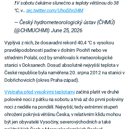
❗ V sobotu čekáme slunečno a teploty většinou do 38
°C, v…
pic.twitter.com/UhoiShn34M
— Český hydrometeorologický ústav (ČHMÚ)
(@CHMUCHMI)
June 25, 2026
Vyplývá z nich, že dosavadní rekord 40,4 °C s vysokou
pravděpodobností padne v dolním Poohří nebo ve
středním Polabí, což by směřovalo k meteorologické
stanici v Doksanech. Dosud absolutně nejvyšší teplota v
České republice byla naměřena 20. srpna 2012 na stanici v
Dobřichovicích (okres Praha-západ).
Výstraha před vysokými teplotami
začíná platit ve druhé
polovině noci z pátku na sobotu a trvá až do první poloviny
noci z neděle na pondělí. Nejvyšší, tedy extrémní stupeň
ohrožení pokrývá většinu Česka, v relativním klidu mohou
být jen obyvatelé Vysočiny, severovýchodních a také