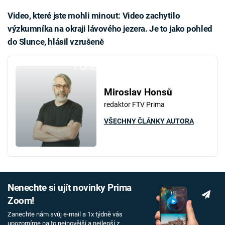
Video, které jste mohli minout: Video zachytilo
výzkumníka na okraji lávového jezera. Je to jako pohled
do Slunce, hlásil vzrušeně
Failed to fetch
Miroslav Honsů
redaktor FTV Prima
VŠECHNY ČLÁNKY AUTORA
Nenechte si ujít novinky Prima
Zoom!
Zanechte nám svůj e-mail a 1x týdně vás
upozorníme na to nejnovější a nejlepší z