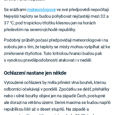
Se srážkami
meteorologové
ve své předpovědi nepočítají.
Nejvyšší teploty se budou pohybovat nejčastěji mezi 32 a
37 °C, pod tropickou třicítku klesnou jen na horách
především na severovýchodě republiky.
Podobný průběh počasí předpovídají meteorologové i na
sobotu jen s tím, že teploty se místy mohou vyšplhat až ke
zmiňované čtyřicítce. Tuto kritickou hranici budou pak
s vysokou pravděpodobností atakovat i v neděli.
Ochlazení nastane jen někde
Vytoužené ochlazení by měla přinést vlna bouřek, kterou
odborníci očekávají v pondělí. Zpočátku se déšť, přeháňky
nebo i silné bouřky objeví jen na západě Čech, postupně
ale dorazí na většinu území. Denní maxima se budou napříč
republikou lišit až o deset stupňů. Na západě a