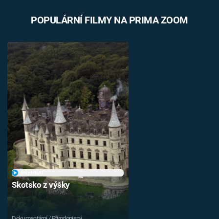
POPULÁRNÍ FILMY NA PRIMA ZOOM
PŘEHRÁT
Skotsko z výšky
Dokumentární / Přírodopisný