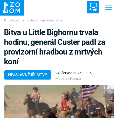
ŽIVĚ
Prima Zoom
■
Historie
Nejslavnější bitvy
Trendy:
ZRÁDCI
UFO
DRUHÁ SVĚTOVÁ VÁLKA
Bitva u Little Bighornu trvala
ZÁHADY
VETŘELCI DÁVNOVĚKU
hodinu, generál Custer padl za
provizorní hradbou z mrtvých
koní
Témata
24. června 2026 08:05
NEJSLAVNĚJŠÍ BITVY
Miroslav Honsů
Témata
Pořady
TV Program