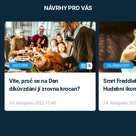
NÁVRHY PRO VÁS
5
HISTORIE
ZAJÍMAVOSTI
Víte, proč se na Den
Smrt Freddie
díkůvzdání jí zrovna krocan?
Hudební ikon
až do konce 
24. listopadu 2022 13:40
24. listopadu 20
léky