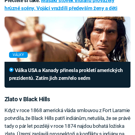
Přečtěte si také:
Masakr stovek indiánů provázely
hrůzné scény. Vojáci vraždili především ženy a děti
VÁLKY
Válka USA a Kanady přinesla prokletí amerických
prezidentů. Zatím jich zemřelo sedm
Zlato v Black Hills
Když v roce 1868 americká vláda smlouvou z Fort Laramie
potvrdila, že Black Hills patří indiánům, netušila, že se právě
tady o pár let později v roce 1874 najdou bohatá ložiska
zlata. Území zaplavili prospektoři a konflikty s indiány na