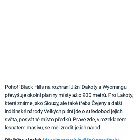
Pohoří Black Hills na rozhraní Jižní Dakoty a Wyomingu
převyšuje okolní planiny místy až o 900 metrů. Pro Lakoty,
které známe jako Siouxy, ale také třeba Čejeny a další
indiánské národy Velkých plání jde o středobod jejich
světa, posvátné místo předků. Právě zde, v rozeklaném
lesnatém masivu, se měl zrodit jejich národ.