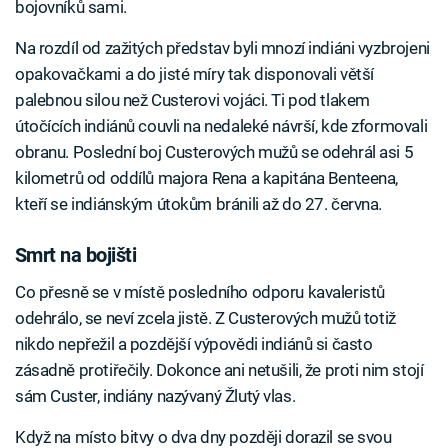
bojovníků sami.
Na rozdíl od zažitých představ byli mnozí indiáni vyzbrojeni
opakovačkami a do jisté míry tak disponovali větší
palebnou silou než Custerovi vojáci. Ti pod tlakem
útočících indiánů couvli na nedaleké návrší, kde zformovali
obranu. Poslední boj Custerových mužů se odehrál asi 5
kilometrů od oddílů majora Rena a kapitána Benteena,
kteří se indiánským útokům bránili až do 27. června.
Smrt na bojišti
Co přesně se v místě posledního odporu kavaleristů
odehrálo, se neví zcela jistě. Z Custerových mužů totiž
nikdo nepřežil a pozdější výpovědi indiánů si často
zásadně protiřečily. Dokonce ani netušili, že proti nim stojí
sám Custer, indiány nazývaný Žlutý vlas.
Když na místo bitvy o dva dny později dorazil se svou