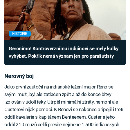
HISTORIE
Geronimo! Kontroverznímu indiánovi se měly kulky
vyhýbat. Pokřik nemá význam jen pro parašutisty
Nerovný boj
Jako první zaútočil na indiánské ležení major Reno se
svými muži, byl ale zatlačen zpět a až do konce bitvy
izolován v údolí řeky. Utrpěl minimální ztráty, nemohl ale
Custerovi nijak pomoci. K Renovi se nakonec připojil i třetí
oddíl kavalerie s kapitánem Benteenem. Custer a jeho
oddíl 210 mužů čelili přesile nejméně 1 500 indiánských