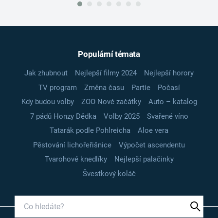
Populární témata
Jak zhubnout
Nejlepší filmy 2024
Nejlepší horory
TV program
Změna času
Partie
Počasí
Kdy budou volby
ZOO Nové začátky
Auto – katalog
7 pádů Honzy Dědka
Volby 2025
Svařené víno
Tatarák podle Pohlreicha
Aloe vera
Pěstování lichořeřišnice
Výpočet ascendentu
Tvarohové knedlíky
Nejlepší palačinky
Švestkový koláč