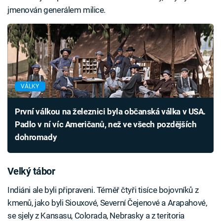
jmenován generálem milice.
VÁLKY
První válkou na železnici byla občanská válka v USA.
Padlo v ní víc Američanů, než ve všech pozdějších
dohromady
Velký tábor
Indiáni ale byli připraveni. Téměř čtyři tisíce bojovníků z
kmenů, jako byli Siouxové, Severní Čejenové a Arapahové,
se sjely z Kansasu, Colorada, Nebrasky a z teritoria