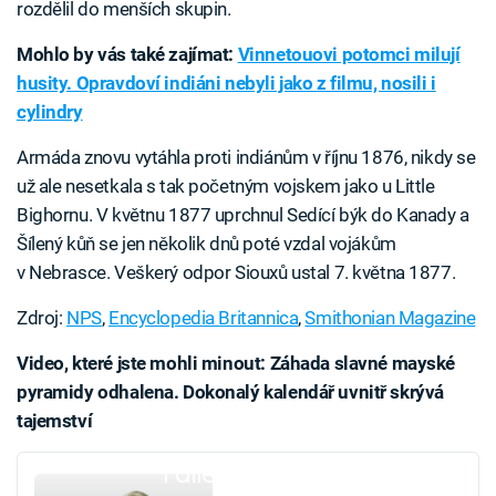
rozdělil do menších skupin.
Mohlo by vás také zajímat:
Vinnetouovi potomci milují
husity. Opravdoví indiáni nebyli jako z filmu, nosili i
cylindry
Armáda znovu vytáhla proti indiánům v říjnu 1876, nikdy se
už ale nesetkala s tak početným vojskem jako u Little
Bighornu. V květnu 1877 uprchnul Sedící býk do Kanady a
Šílený kůň se jen několik dnů poté vzdal vojákům
v Nebrasce. Veškerý odpor Siouxů ustal 7. května 1877.
Zdroj:
NPS
,
Encyclopedia Britannica
,
Smithonian Magazine
Video, které jste mohli minout: Záhada slavné mayské
pyramidy odhalena. Dokonalý kalendář uvnitř skrývá
tajemství
Failed to fetch