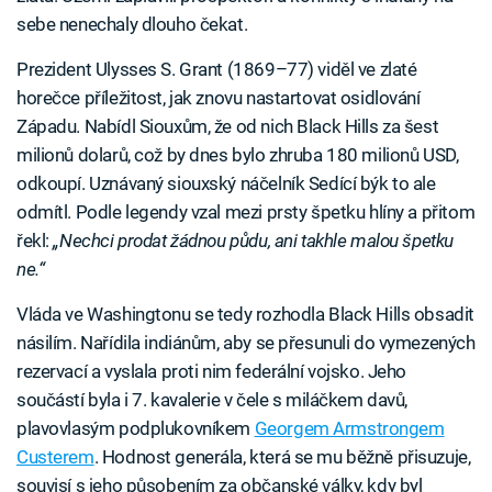
sebe nenechaly dlouho čekat.
Prezident Ulysses S. Grant (1869–77) viděl ve zlaté
horečce příležitost, jak znovu nastartovat osidlování
Západu. Nabídl Siouxům, že od nich Black Hills za šest
milionů dolarů, což by dnes bylo zhruba 180 milionů USD,
odkoupí. Uznávaný siouxský náčelník Sedící býk to ale
odmítl. Podle legendy vzal mezi prsty špetku hlíny a přitom
řekl:
„Nechci prodat žádnou půdu, ani takhle malou špetku
ne.“
Vláda ve Washingtonu se tedy rozhodla Black Hills obsadit
násilím. Nařídila indiánům, aby se přesunuli do vymezených
rezervací a vyslala proti nim federální vojsko. Jeho
součástí byla i 7. kavalerie v čele s miláčkem davů,
plavovlasým podplukovníkem
Georgem Armstrongem
Custerem
. Hodnost generála, která se mu běžně přisuzuje,
souvisí s jeho působením za občanské války, kdy byl