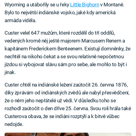
Wyoming a utábořily se u řeky
Little Bighorn
v Montaně.
Bylo to největší indiánské vojsko, jaké kdy americká
armáda viděla.
Custer velel 647 mužům, které rozdělil do tří oddílů,
vedených kromě něj ještě majorem Marcusem Renem a
kapitánem Frederickem Benteenem. Existují domněnky, že
nechtěl na nikoho čekat a se svou relativně nepočetnou
jízdou si vybojovat slávu sám pro sebe, ale mohlo to být i
jinak.
Custer chtěl na indiánské ležení zaútočit 26. června 1876,
díky zprávám od indiánských zvědů ale nabyl přesvědčení,
že o něm jeho nepřátelé už vědí. V důsledku toho se
rozhodl zaútočit o den dříve 25. června. Svou roli hrála také
Custerova obava, že se indiáni rozptýlí a k bitvě vůbec
nedojde.