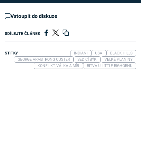
Vstoupit do diskuze
SDÍLEJTE ČLÁNEK
ŠTÍTKY
INDIÁNI
USA
BLACK HILLS
GEORGE ARMSTRONG CUSTER
SEDÍCÍ BÝK
VELKÉ PLANINY
KONFLIKT, VÁLKA A MÍR
BITVA U LITTLE BIGHORNU