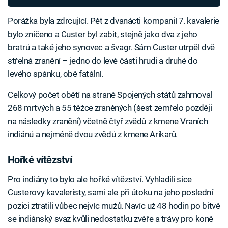
Porážka byla zdrcující. Pět z dvanácti kompanií 7. kavalerie
bylo zničeno a Custer byl zabit, stejně jako dva z jeho
bratrů a také jeho synovec a švagr. Sám Custer utrpěl dvě
střelná zranění – jedno do levé části hrudi a druhé do
levého spánku, obě fatální.
Celkový počet obětí na straně Spojených států zahrnoval
268 mrtvých a 55 těžce zraněných (šest zemřelo později
na následky zranění) včetně čtyř zvědů z kmene Vraních
indiánů a nejméně dvou zvědů z kmene Arikarů.
Hořké vítězství
Pro indiány to bylo ale hořké vítězství. Vyhladili sice
Custerovy kavaleristy, sami ale při útoku na jeho poslední
pozici ztratili vůbec nejvíc mužů. Navíc už 48 hodin po bitvě
se indiánský svaz kvůli nedostatku zvěře a trávy pro koně