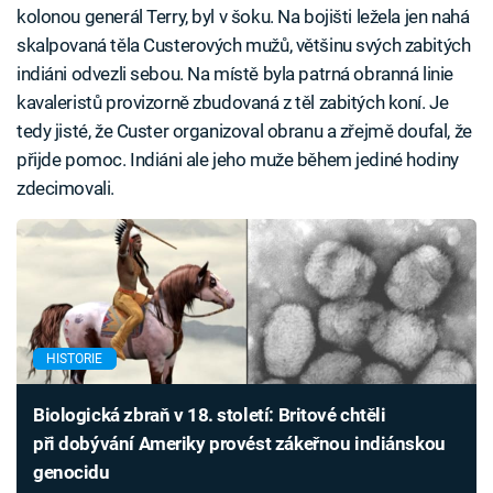
kolonou generál Terry, byl v šoku. Na bojišti ležela jen nahá
skalpovaná těla Custerových mužů, většinu svých zabitých
indiáni odvezli sebou. Na místě byla patrná obranná linie
kavaleristů provizorně zbudovaná z těl zabitých koní. Je
tedy jisté, že Custer organizoval obranu a zřejmě doufal, že
přijde pomoc. Indiáni ale jeho muže během jediné hodiny
zdecimovali.
HISTORIE
Biologická zbraň v 18. století: Britové chtěli
při dobývání Ameriky provést zákeřnou indiánskou
genocidu