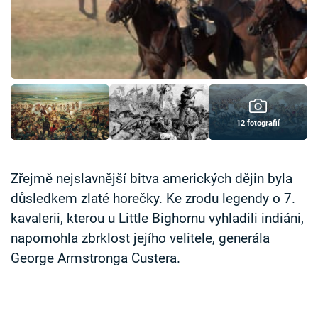
Časopis
Sledujte prima+
Přihlášení
12 fotografií
Sledujte nás
Zřejmě nejslavnější bitva amerických dějin byla
důsledkem zlaté horečky. Ke zrodu legendy o 7.
kavalerii, kterou u Little Bighornu vyhladili indiáni,
napomohla zbrklost jejího velitele, generála
George Armstronga Custera.