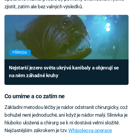
zjistit, zatím ale bez valných výsledků.
PŘÍRODA
Nejstarší jezero světa ukrývá kanibaly a objevují se
na něm záhadné kruhy
Co umíme a co zatím ne
Základní metodou léčby je nádor odstranit chirurgicky, což
bohužel není jednoduché, ani když je nádor malý. Slinivka je
hluboko uložená a chirurg se k ní dostává velmi složitě.
Nejčastějším zákrokem je tzv.
Whippleova operace