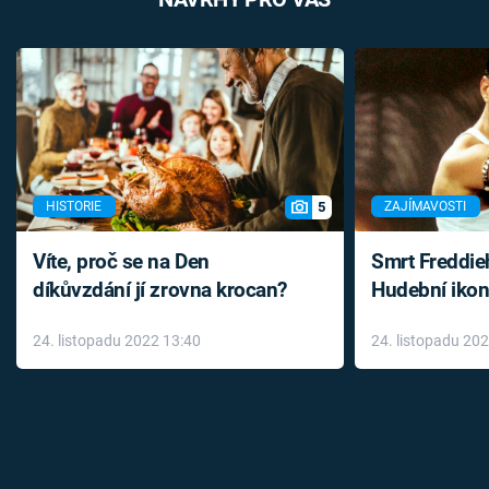
5
HISTORIE
ZAJÍMAVOSTI
Víte, proč se na Den
Smrt Freddie
díkůvzdání jí zrovna krocan?
Hudební ikon
až do konce 
24. listopadu 2022 13:40
24. listopadu 20
léky