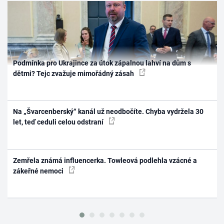
Podmínka pro Ukrajince za útok zápalnou lahví na dům s
dětmi? Tejc zvažuje mimořádný zásah
Na „Švarcenberský“ kanál už neodbočíte. Chyba vydržela 30
let, teď ceduli celou odstraní
Zemřela známá influencerka. Towleová podlehla vzácné a
zákeřné nemoci