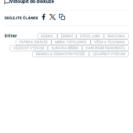
Vstoupit do diskuze
SDÍLEJTE ČLÁNEK
ŠTÍTKY
NEMOC
ZDRAVÍ
STEVE JOBS
RAKOVINA
PATRICK SWAYZE
MIREK TOPOLÁNEK
VĚDA A TECHNIKA
VĚDECKÝ VÝZKUM
SLINIVKA BŘIŠNÍ
KARCINOM PANKREATU
NEMOCI A ZDRAVOTNÍ POTÍŽE
LÉKAŘSKÝ VÝZKUM