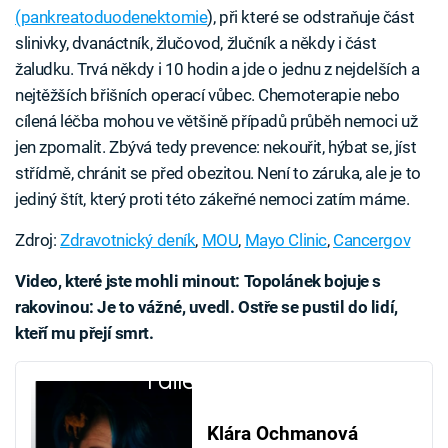
(pankreatoduodenektomie
), při které se odstraňuje část
slinivky, dvanáctník, žlučovod, žlučník a někdy i část
žaludku. Trvá někdy i 10 hodin a jde o jednu z nejdelších a
nejtěžších břišních operací vůbec. Chemoterapie nebo
cílená léčba mohou ve většině případů průběh nemoci už
jen zpomalit. Zbývá tedy prevence: nekouřit, hýbat se, jíst
střídmě, chránit se před obezitou. Není to záruka, ale je to
jediný štít, který proti této zákeřné nemoci zatím máme.
Zdroj:
Zdravotnický deník
,
MOU
,
Mayo Clinic
,
Cancergov
Video, které jste mohli minout: Topolánek bojuje s
rakovinou: Je to vážné, uvedl. Ostře se pustil do lidí,
kteří mu přejí smrt.
Failed to fetch
Klára Ochmanová