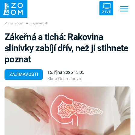
ŽIVĚ
Prima Zoom
■
Zajímavosti
Trendy:
ZRÁDCI
UFO
DRUHÁ SVĚTOVÁ VÁLKA
Zákeřná a tichá: Rakovina
ZÁHADY
VETŘELCI DÁVNOVĚKU
slinivky zabíjí dřív, než ji stihnete
poznat
15. října 2025 13:05
ZAJÍMAVOSTI
Klára Ochmanová
Témata
Témata
Pořady
TV Program