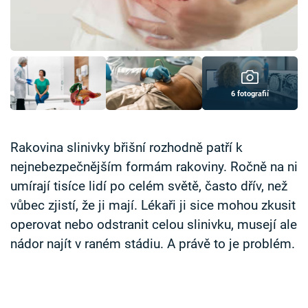
Časopis
Sledujte prima+
Přihlášení
6 fotografií
Sledujte nás
Rakovina slinivky břišní rozhodně patří k
nejnebezpečnějším formám rakoviny. Ročně na ni
umírají tisíce lidí po celém světě, často dřív, než
vůbec zjistí, že ji mají. Lékaři ji sice mohou zkusit
operovat nebo odstranit celou slinivku, musejí ale
nádor najít v raném stádiu. A právě to je problém.