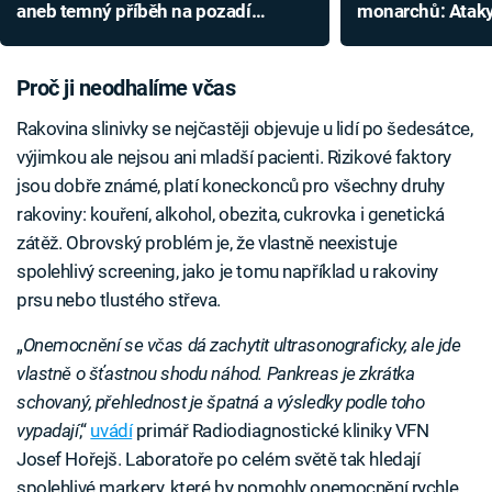
aneb temný příběh na pozadí
monarchů: Ataky 
Oppenheimera, který ve slavném
páchnoucí vředy
filmu nenajdete
Proč ji neodhalíme včas
Rakovina slinivky se nejčastěji objevuje u lidí po šedesátce,
výjimkou ale nejsou ani mladší pacienti. Rizikové faktory
jsou dobře známé, platí koneckonců pro všechny druhy
rakoviny: kouření, alkohol, obezita, cukrovka i genetická
zátěž. Obrovský problém je, že vlastně neexistuje
spolehlivý screening, jako je tomu například u rakoviny
prsu nebo tlustého střeva.
„
Onemocnění se včas dá zachytit ultrasonograficky, ale jde
vlastně o šťastnou shodu náhod. Pankreas je zkrátka
schovaný, přehlednost je špatná a výsledky podle toho
vypadají
,“
uvádí
primář Radiodiagnostické kliniky VFN
Josef Hořejš. Laboratoře po celém světě tak hledají
spolehlivé markery, které by pomohly onemocnění rychle