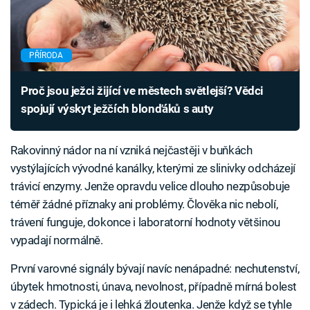
PŘÍRODA
Proč jsou ježci žijící ve městech světlejší? Vědci
spojují výskyt ježčích blonďáků s auty
Rakovinný nádor na ní vzniká nejčastěji v buňkách
vystýlajících vývodné kanálky, kterými ze slinivky odcházejí
trávicí enzymy. Jenže opravdu velice dlouho nezpůsobuje
téměř žádné příznaky ani problémy. Člověka nic nebolí,
trávení funguje, dokonce i laboratorní hodnoty většinou
vypadají normálně.
První varovné signály bývají navíc nenápadné: nechutenství,
úbytek hmotnosti, únava, nevolnost, případně mírná bolest
v zádech. Typická je i lehká žloutenka. Jenže když se tyhle