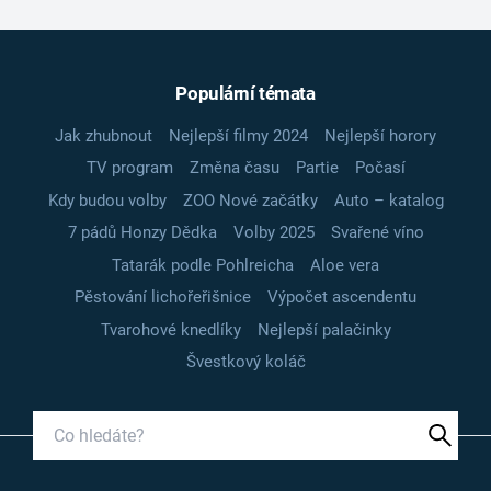
Populární témata
Jak zhubnout
Nejlepší filmy 2024
Nejlepší horory
TV program
Změna času
Partie
Počasí
Kdy budou volby
ZOO Nové začátky
Auto – katalog
7 pádů Honzy Dědka
Volby 2025
Svařené víno
Tatarák podle Pohlreicha
Aloe vera
Pěstování lichořeřišnice
Výpočet ascendentu
Tvarohové knedlíky
Nejlepší palačinky
Švestkový koláč