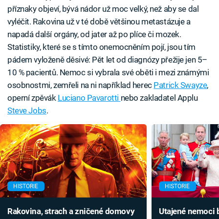
příznaky objeví, bývá nádor už moc velký, než aby se dal
vyléčit. Rakovina už v té době většinou metastázuje a
napadá další orgány, od jater až po plíce či mozek.
Statistiky, které se s tímto onemocněním pojí, jsou tím
pádem vyloženě děsivé: Pět let od diagnózy přežije jen 5–
10 % pacientů. Nemoc si vybrala své oběti i mezi známými
osobnostmi, zemřeli na ni například herec
Patrick Swayze
,
operní zpěvák
Luciano Pavarotti
nebo zakladatel Applu
Steve Jobs
.
HISTORIE
HISTORIE
Rakovina, strach a zničené domovy
Utajené nemoci 