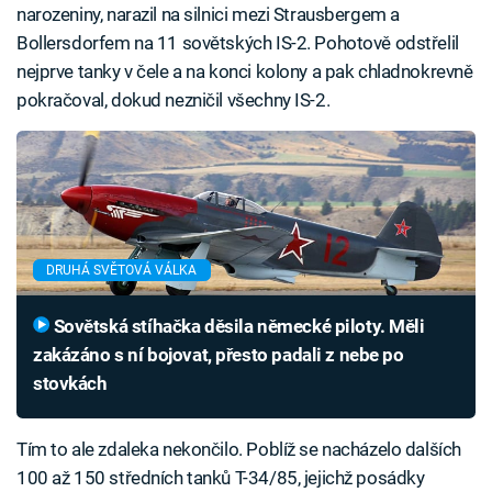
narozeniny, narazil na silnici mezi Strausbergem a
Bollersdorfem na 11 sovětských IS-2. Pohotově odstřelil
nejprve tanky v čele a na konci kolony a pak chladnokrevně
pokračoval, dokud nezničil všechny IS-2.
DRUHÁ SVĚTOVÁ VÁLKA
Sovětská stíhačka děsila německé piloty. Měli
zakázáno s ní bojovat, přesto padali z nebe po
stovkách
Tím to ale zdaleka nekončilo. Poblíž se nacházelo dalších
100 až 150 středních tanků T-34/85, jejichž posádky