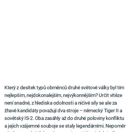
Který z desítek typů obrněnců druhé světové války byl tím
nejlepším, nejdokonalejším, nejvýkonnějším? Určit vítěze
není snadné, z hlediska odolnosti a ničivé síly se ale za
žhavé kandidáty považují dva stroje – německý Tiger II a
sovětský IS-2. Oba zasáhly až do druhé poloviny konfliktu
a jejich vzájemné souboje se staly legendárními. Nepoměr