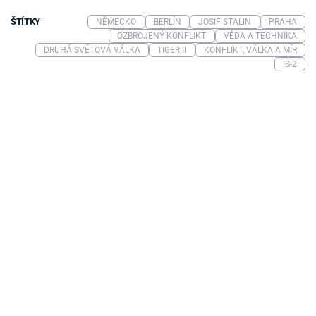
ŠTÍTKY
NĚMECKO
BERLÍN
JOSIF STALIN
PRAHA
OZBROJENÝ KONFLIKT
VĚDA A TECHNIKA
DRUHÁ SVĚTOVÁ VÁLKA
TIGER II
KONFLIKT, VÁLKA A MÍR
IS-2