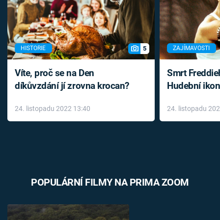
5
HISTORIE
ZAJÍMAVOSTI
Víte, proč se na Den
Smrt Freddie
díkůvzdání jí zrovna krocan?
Hudební ikon
až do konce 
24. listopadu 2022 13:40
24. listopadu 20
léky
POPULÁRNÍ FILMY NA PRIMA ZOOM