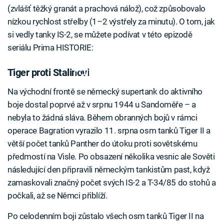
(zvlášť těžký granát a prachová nálož), což způsobovalo
nízkou rychlost střelby (1–2 výstřely za minutu). O tom, jak
si vedly tanky IS-2, se můžete podívat v této epizodě
seriálu Prima HISTORIE:
Failed to fetch
Tiger proti Stalinovi
Na východní frontě se německý supertank do aktivního
boje dostal poprvé až v srpnu 1944 u Sandoměře – a
nebyla to žádná sláva. Během obranných bojů v rámci
operace Bagration vyrazilo 11. srpna osm tanků Tiger II a
větší počet tanků Panther do útoku proti sovětskému
předmostí na Visle. Po obsazení několika vesnic ale Sověti
následující den připravili německým tankistům past, když
zamaskovali značný počet svých IS-2 a T-34/85 do stohů a
počkali, až se Němci přiblíží.
Po celodenním boji zůstalo všech osm tanků Tiger II na