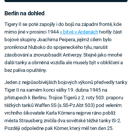
Berlín na dohled
Tigery II se poté zapojily i do bojů na západní frontě, kde
mimo jiné v prosinci 1944
v bitvě v Ardenách
tvořily část
bojové skupiny Joachima Peipera, jejímž cílem bylo
proniknout hluboko do spojeneckého týlu, narušit
zásobování a znovuobsadit Antverpy. Stejně jako mnohé
další tanky a obrněná vozidla ale musely být v obklíčení a
bez paliva opuštěny.
Jeden z nejpůsobivějších bojových výkonů předvedly tanky
Tiger II na samém konci války 19. dubna 1945 na
přístupech k Berlínu. Trojice Tigerů z 2. roty 503. praporu
těžkých tanků Waffen SS (s.SS-Pz.Abt 503) pod velením
vrchního šikovatele Karla Körnera nejprve ráno poblíž
města Strausberg zničila dva sovětské těžké tanky IS-2.
Později odpoledne pak Körner, který měl ten den 25.