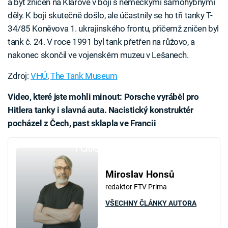
a být zničen na Klárově v boji s německými samohybnými
děly. K boji skutečně došlo, ale účastnily se ho tři tanky T-
34/85 Koněvova 1. ukrajinského frontu, přičemž zničen byl
tank č. 24. V roce 1991 byl tank přetřen na růžovo, a
nakonec skončil ve vojenském muzeu v Lešanech.
Zdroj:
VHÚ
,
The Tank Museum
Video, které jste mohli minout: Porsche vyráběl pro
Hitlera tanky i slavná auta. Nacistický konstruktér
pocházel z Čech, past sklapla ve Francii
Failed to fetch
Miroslav Honsů
redaktor FTV Prima
VŠECHNY ČLÁNKY AUTORA