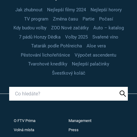
Jak zhubnout
Nejlepší filmy 2024
Nejlepší horory
TV program
Změna času
Partie
Počasí
Kdy budou volby
ZOO Nové začátky
Auto – katalog
7 pádů Honzy Dědka
Volby 2025
Svařené víno
Tatarák podle Pohlreicha
Aloe vera
Pěstování lichořeřišnice
Výpočet ascendentu
Tvarohové knedlíky
Nejlepší palačinky
Švestkový koláč
O FTV Prima
Management
Volná místa
Press