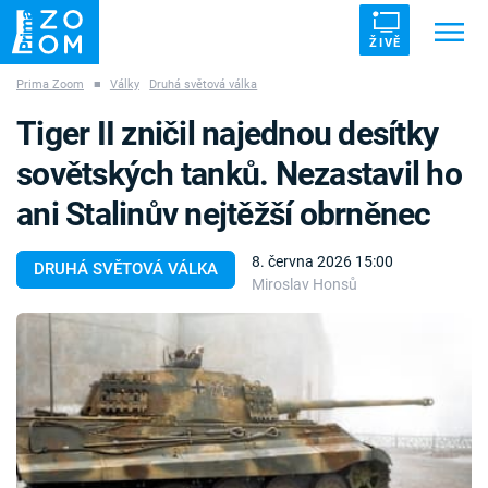
ŽIVĚ
Prima Zoom
■
Války
Druhá světová válka
Trendy:
ZRÁDCI
UFO
DRUHÁ SVĚTOVÁ VÁLKA
Tiger II zničil najednou desítky
ZÁHADY
VETŘELCI DÁVNOVĚKU
sovětských tanků. Nezastavil ho
ani Stalinův nejtěžší obrněnec
8. června 2026 15:00
DRUHÁ SVĚTOVÁ VÁLKA
Miroslav Honsů
Témata
Témata
Pořady
TV Program