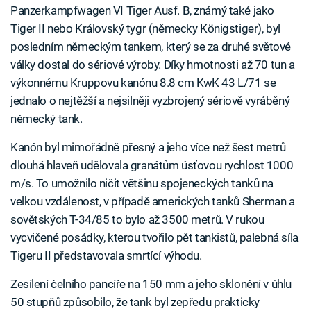
Panzerkampfwagen VI Tiger Ausf. B, známý také jako
Tiger II nebo Královský tygr (německy Königstiger), byl
posledním německým tankem, který se za druhé světové
války dostal do sériové výroby. Díky hmotnosti až 70 tun a
výkonnému Kruppovu kanónu 8.8 cm KwK 43 L/71 se
jednalo o nejtěžší a nejsilněji vyzbrojený sériově vyráběný
německý tank.
Kanón byl mimořádně přesný a jeho více než šest metrů
dlouhá hlaveň udělovala granátům úsťovou rychlost 1000
m/s. To umožnilo ničit většinu spojeneckých tanků na
velkou vzdálenost, v případě amerických tanků Sherman a
sovětských T-34/85 to bylo až 3500 metrů. V rukou
vycvičené posádky, kterou tvořilo pět tankistů, palebná síla
Tigeru II představovala smrtící výhodu.
Zesílení čelního pancíře na 150 mm a jeho sklonění v úhlu
50 stupňů způsobilo, že tank byl zepředu prakticky