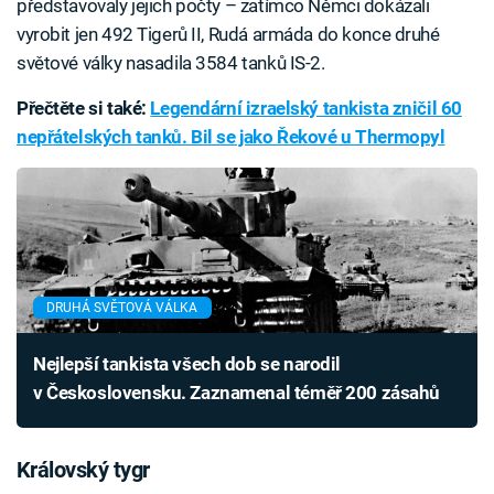
představovaly jejich počty – zatímco Němci dokázali
vyrobit jen 492 Tigerů II, Rudá armáda do konce druhé
světové války nasadila 3584 tanků IS-2.
Přečtěte si také:
Legendární izraelský tankista zničil 60
nepřátelských tanků. Bil se jako Řekové u Thermopyl
DRUHÁ SVĚTOVÁ VÁLKA
Nejlepší tankista všech dob se narodil
v Československu. Zaznamenal téměř 200 zásahů
Královský tygr