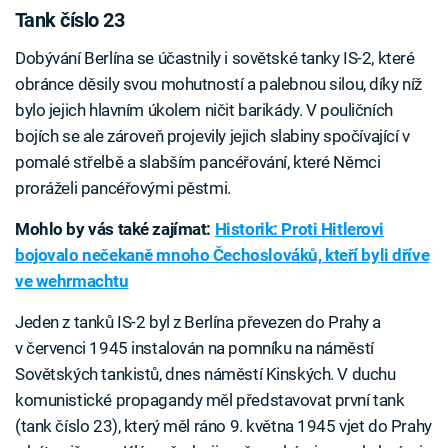
Tank číslo 23
Dobývání Berlína se účastnily i sovětské tanky IS-2, které
obránce děsily svou mohutností a palebnou silou, díky níž
bylo jejich hlavním úkolem ničit barikády. V pouličních
bojích se ale zároveň projevily jejich slabiny spočívající v
pomalé střelbě a slabším pancéřování, které Němci
proráželi pancéřovými pěstmi.
Mohlo by vás také zajímat:
Historik: Proti Hitlerovi
bojovalo nečekaně mnoho Čechoslováků, kteří byli dříve
ve wehrmachtu
Jeden z tanků IS-2 byl z Berlína převezen do Prahy a
v červenci 1945 instalován na pomníku na náměstí
Sovětských tankistů, dnes náměstí Kinských. V duchu
komunistické propagandy měl představovat první tank
(tank číslo 23), který měl ráno 9. května 1945 vjet do Prahy