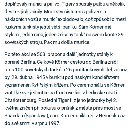
doplňovaly munici a palivo. Tigery spustily palbu a několik
desítek jich zničily. Množství cisteren s palivem a
nákladních vozů s municí explodovalo, což způsobilo mezi
ruskými tankisty ještě větší paniku. Sám Körner měl
stylem „jedna rána, jeden zničený tank“ na svém kontě 39
sovětských strojů. Pak mu došla munice.
Po této akci se 503. prapor a další jednotky stáhly k
obraně Berlína. Celkově Körner cestou do Berlína zničil
přes 100 sovětských tanků a 26 protitankových děl, za což
byl 29. dubna 1945 v bunkru pod říšským kancléřstvím
vyznamenán Rytířským křížem. Po ceremoniálu se Körner
vrátil ke své jednotce na frontové linii v berlínské čtvrti
Charlottenburg. Poslední Tiger II z jeho jednotky byl 2.
května zničen při pokusu o průnik z města přes most ve
Spandau (Špandava), sám Körner unikl a žil v Německu až
do své smrti v srpnu 1997.