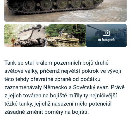
Časopis
Sledujte prima+
Přihlášení
10 fotografií
Sledujte nás
Tank se stal králem pozemních bojů druhé
světové války, přičemž největší pokrok ve vývoji
této tehdy převratné zbraně od počátku
zaznamenávaly Německo a Sovětský svaz. Právě
z jejich továren na bojiště mířily ty nejničivější
těžké tanky, jejichž nasazení mělo potenciál
zásadně změnit poměry na bojišti.