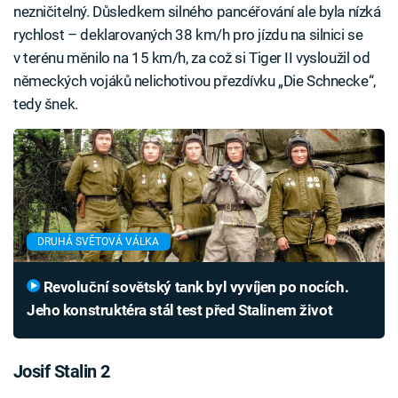
nezničitelný. Důsledkem silného pancéřování ale byla nízká
rychlost – deklarovaných 38 km/h pro jízdu na silnici se
v terénu měnilo na 15 km/h, za což si Tiger II vysloužil od
německých vojáků nelichotivou přezdívku „Die Schnecke“,
tedy šnek.
DRUHÁ SVĚTOVÁ VÁLKA
Revoluční sovětský tank byl vyvíjen po nocích.
Jeho konstruktéra stál test před Stalinem život
Josif Stalin 2