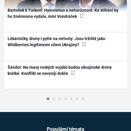
Bartošek k Turkovi: Hyenismus a nehoráznost. Ke stíhání by
ho Sněmovna vydala, míní Vondráček
Lékárničky, drony i pytle na mrtvoly: Jsou tržiště jako
Wildberries legitimním cílem Ukrajiny?
Šándor: Na masy ruských vojáků budou ukrajinské drony
krátké. Konflikt se nevyvíjí dobře
Populární témata