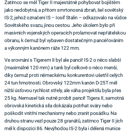
Zatímco se měl Tiger II majestátně pohybovat bojištěm
jako nedobytná, a přitom smrtonosná zbraň, šel sovětský
IS-2, jehož označení IS – Iosif Stalin – odkazovalo na vůdce
Sovětského svazu, jinou cestou. Jeho úkolem bylo při
masivních vojenských operacích prolamovat nepřátelskou
obranu, k čemuž byl vybaven dostatečným pancéřováním
a výkonným kanónem ráže 122 mm.
Ve srovnání s Tigerem II byl ale pancíř IS-2 o něco slabší
(maximálně 120 mm) a tank byl celkově o něco menší,
díky čemuž proti německému konkurentovi ušetřil celých
24 tun hmotnosti. Obrovský 122mm kanón D-25T měl
nižší úsťovou rychlost střely, ale váha projektilu byla přes
25 kg. Nemusel tak nutně probít pancíř Tigera II, samotná
obrovská kinetická síla dokázala potrhat sváry nebo
poškodit vnitřní mechanismy nebo zranit posádku. Na
druhou stranu vezl pouze 28 granátů, zatímco Tiger II jich
měl k dispozici 86. Nevýhodou IS-2 byla i dělená munice