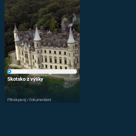
PŘEHRÁT
Skotsko z výšky
Přírodopisný / Dokumentární