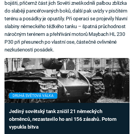
bojišti, přičemž část jich Sověti zneškodnili palbou zblízka
do slaběji pancéřovaných boků, další pak uvízly v písčitém
terénu a posádky je opustily. Při operaci se projevily hlavní
slabiny německého těžkého tanku – špatná průchodnost
náročným terénem a přehřívání motorů Maybach HL 230
P30 při přesunech po vlastní ose, částečně ovlivněné
nezkušeností posádek.
DRUHÁ SVĚTOVÁ VÁLKA
Jediný sovětský tank zničil 21 německých
obrněnců, nezastavilo ho ani 156 zásahů. Potom
vypukla bitva