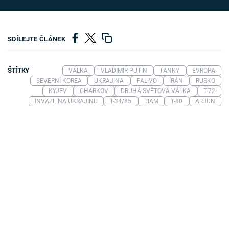
SDÍLEJTE ČLÁNEK
ŠTÍTKY
VÁLKA
VLADIMIR PUTIN
TANKY
EVROPA
SEVERNÍ KOREA
UKRAJINA
PALIVO
ÍRÁN
RUSKO
KYJEV
CHARKOV
DRUHÁ SVĚTOVÁ VÁLKA
T-72
INVAZE NA UKRAJINU
T-34/85
TIAM
T-80
ARJUN