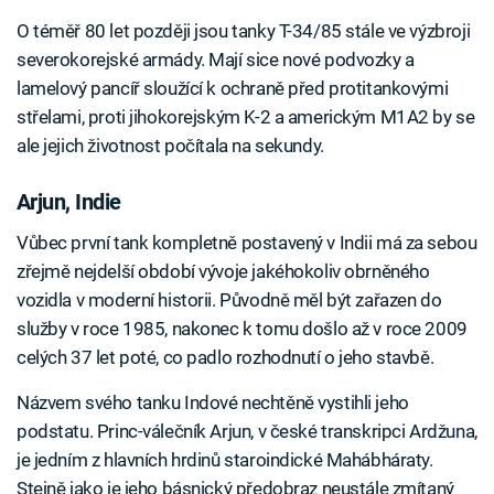
O téměř 80 let později jsou tanky T-34/85 stále ve výzbroji
severokorejské armády. Mají sice nové podvozky a
lamelový pancíř sloužící k ochraně před protitankovými
střelami, proti jihokorejským K-2 a americkým M1A2 by se
ale jejich životnost počítala na sekundy.
Arjun, Indie
Vůbec první tank kompletně postavený v Indii má za sebou
zřejmě nejdelší období vývoje jakéhokoliv obrněného
vozidla v moderní historii. Původně měl být zařazen do
služby v roce 1985, nakonec k tomu došlo až v roce 2009
celých 37 let poté, co padlo rozhodnutí o jeho stavbě.
Názvem svého tanku Indové nechtěně vystihli jeho
podstatu. Princ-válečník Arjun, v české transkripci Ardžuna,
je jedním z hlavních hrdinů staroindické Mahábháraty.
Stejně jako je jeho básnický předobraz neustále zmítaný