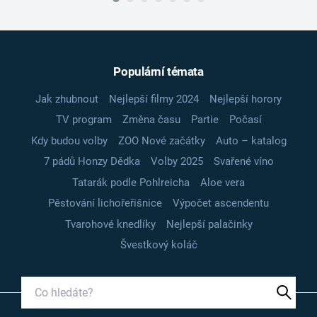
Populární témata
Jak zhubnout
Nejlepší filmy 2024
Nejlepší horory
TV program
Změna času
Partie
Počasí
Kdy budou volby
ZOO Nové začátky
Auto – katalog
7 pádů Honzy Dědka
Volby 2025
Svařené víno
Tatarák podle Pohlreicha
Aloe vera
Pěstování lichořeřišnice
Výpočet ascendentu
Tvarohové knedlíky
Nejlepší palačinky
Švestkový koláč