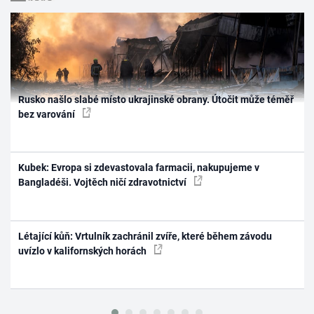
Rusko našlo slabé místo ukrajinské obrany. Útočit může téměř
bez varování
Kubek: Evropa si zdevastovala farmacii, nakupujeme v
Bangladéši. Vojtěch ničí zdravotnictví
Létající kůň: Vrtulník zachránil zvíře, které během závodu
uvízlo v kalifornských horách