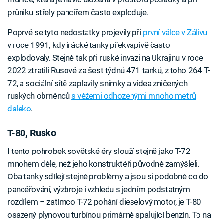
průniku střely pancířem často exploduje.
Poprvé se tyto nedostatky projevily při
první válce v Zálivu
v roce 1991, kdy irácké tanky překvapivě často
explodovaly. Stejně tak při ruské invazi na Ukrajinu v roce
2022 ztratili Rusové za šest týdnů 471 tanků, z toho 264 T-
72, a sociální sítě zaplavily snímky a videa zničených
ruských obrněnců
s věžemi odhozenými mnoho metrů
daleko
.
T-80, Rusko
I tento pohrobek sovětské éry slouží stejně jako T-72
mnohem déle, než jeho konstruktéři původně zamýšleli.
Oba tanky sdílejí stejné problémy a jsou si podobné co do
pancéřování, výzbroje i vzhledu s jedním podstatným
rozdílem – zatímco T-72 pohání dieselový motor, je T-80
osazený plynovou turbínou primárně spalující benzín. To na