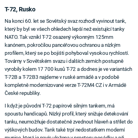
T-72, Rusko
Na konci 60. let se Sovětský svaz rozhodl vyvinout tank,
který by byl ve všech ohledech lepší než existující tanky
NATO. Tak vznikl T-72 osazený výkonným 125mm
kanónem, pokročilou pancéřovou ochranou a nízkým
profilem, který se po bojišti pohyboval vysokou rychlostí.
Továrny v Sovětském svazu i dalších zemích postupně
vyrobily kolem 17 700 kusů T-72 a dodnes je ve variantách
T-72B a T-72B3 najdeme v ruské armádě a v podobě
kompletně modernizované verze T-72M4 CZ i v Armádě
České republiky.
I když je původní T-72 papírově silným tankem, má
spoustu handicapů. Nízký profil, který snižuje detekování
tanku, neumožňuje dostatečně zvednout hlaveň a střílet do
výškových budov. Tank také trpí nedostatkem moderní
munice, která je navíc uložena v prostoru posádky a při