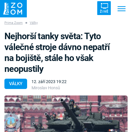
ŽIVĚ
Prima Zoom
■
Války
Trendy:
ZRÁDCI
UFO
DRUHÁ SVĚTOVÁ VÁLKA
Nejhorší tanky světa: Tyto
ZÁHADY
VETŘELCI DÁVNOVĚKU
válečné stroje dávno nepatří
na bojiště, stále ho však
neopustily
Témata
12. září 2023 19:22
VÁLKY
Miroslav Honsů
Témata
Pořady
TV Program