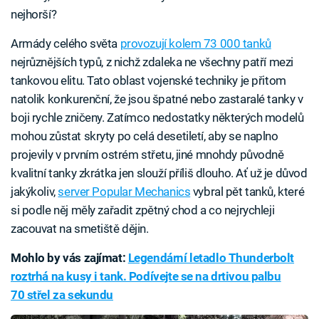
nejhorší?
Armády celého světa
provozují kolem 73 000 tanků
nejrůznějších typů, z nichž zdaleka ne všechny patří mezi
tankovou elitu. Tato oblast vojenské techniky je přitom
natolik konkurenční, že jsou špatné nebo zastaralé tanky v
boji rychle zničeny. Zatímco nedostatky některých modelů
mohou zůstat skryty po celá desetiletí, aby se naplno
projevily v prvním ostrém střetu, jiné mnohdy původně
kvalitní tanky zkrátka jen slouží příliš dlouho. Ať už je důvod
jakýkoliv,
server Popular Mechanics
vybral pět tanků, které
si podle něj měly zařadit zpětný chod a co nejrychleji
zacouvat na smetiště dějin.
Mohlo by vás zajímat:
Legendární letadlo Thunderbolt
roztrhá na kusy i tank. Podívejte se na drtivou palbu
70 střel za sekundu