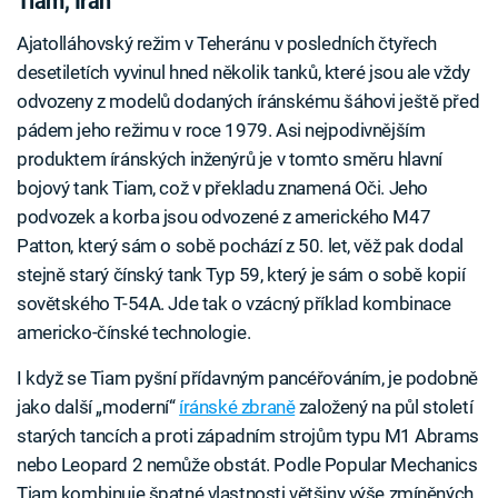
Tiam, Írán
Ajatolláhovský režim v Teheránu v posledních čtyřech
desetiletích vyvinul hned několik tanků, které jsou ale vždy
odvozeny z modelů dodaných íránskému šáhovi ještě před
pádem jeho režimu v roce 1979. Asi nejpodivnějším
produktem íránských inženýrů je v tomto směru hlavní
bojový tank Tiam, což v překladu znamená Oči. Jeho
podvozek a korba jsou odvozené z amerického M47
Patton, který sám o sobě pochází z 50. let, věž pak dodal
stejně starý čínský tank Typ 59, který je sám o sobě kopií
sovětského T-54A. Jde tak o vzácný příklad kombinace
americko-čínské technologie.
I když se Tiam pyšní přídavným pancéřováním, je podobně
jako další „moderní“
íránské zbraně
založený na půl století
starých tancích a proti západním strojům typu M1 Abrams
nebo Leopard 2 nemůže obstát. Podle Popular Mechanics
Tiam kombinuje špatné vlastnosti většiny výše zmíněných