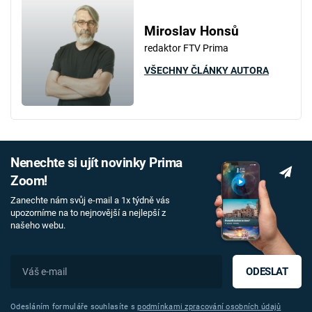
Miroslav Honsů
redaktor FTV Prima
VŠECHNY ČLÁNKY AUTORA
Nenechte si ujít novinky Prima
Zoom!
Zanechte nám svůj e-mail a 1x týdně vás
upozorníme na to nejnovější a nejlepší z
našeho webu.
ODESLAT
Odesláním formuláře souhlasíte s
podmínkami zpracování osobních údajů