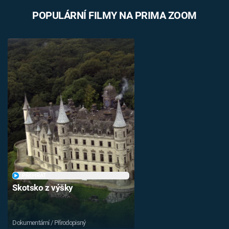
POPULÁRNÍ FILMY NA PRIMA ZOOM
PŘEHRÁT
Skotsko z výšky
Dokumentární / Přírodopisný