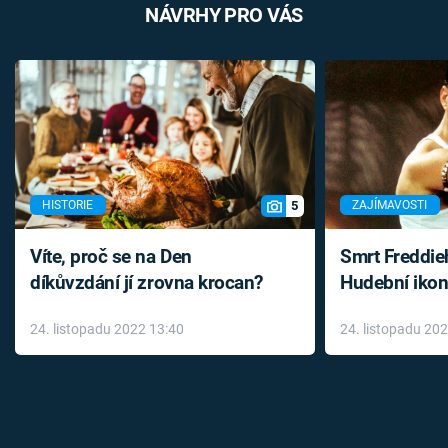
NÁVRHY PRO VÁS
5
HISTORIE
ZAJÍMAVOSTI
Víte, proč se na Den
Smrt Freddie
díkůvzdání jí zrovna krocan?
Hudební ikon
až do konce 
24. listopadu 2022 13:40
24. listopadu 20
léky