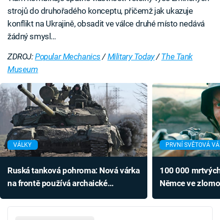
strojů do druhořadého konceptu, přičemž jak ukazuje
konflikt na Ukrajině, obsadit ve válce druhé místo nedává
žádný smysl…
ZDROJ:
Popular Mechanics
/
Military Today
/
The Tank
Museum
VÁLKY
PRVNÍ SVĚTOVÁ V
Ruská tanková pohroma: Nová várka
100 000 mrtvých 
na frontě používá archaické
Němce ve zlomov
součástky a vykazuje zásadní vady
stovky tanků i ob