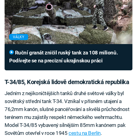
VÁLKY
Ruční granát zničil ruský tank za 108 milionů.
Podívejte se na precizní ukrajinskou práci
T-34/85, Korejská lidově demokratická republika
Jedním z nejikoničtějších tanků druhé světové války byl
sovětský střední tank T-34. Vznikal v přísném utajení a
76,2mm kanón, slušné pancéřování a skvělá průchodnost
terénem mu zajistily respekt německého wehrmachtu.
Model T-34/85 vybavený silnějším 85mm kanónem pak
Sovětům otevřel v roce 1945
cestu na Berlín
.