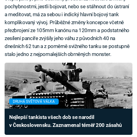
pochybnostmi, jestli bojovat, nebo se stáhnout do ústraní
a meditovat, má za sebou i indický hlavní bojový tank
komplikovaný vývoj. Průběžné změny koncepce včetně
přezbrojení ze 105mm kanónu na 120mm a podstatného
zesílení pancíře zvýšily jeho váhu z původních 40 na
dnešních 62 tun a z poměrně svižného tanku se postupně
stalo jedno z nejpomalejších obrněných monster.
DRUHÁ SVĚTOVÁ VÁLKA
Nejlepší tankista všech dob se narodil
v Československu. Zaznamenal téměř 200 zásahů