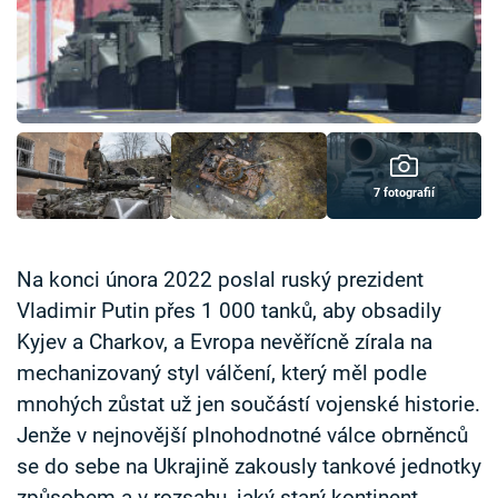
Časopis
Sledujte prima+
Přihlášení
7 fotografií
Sledujte nás
Na konci února 2022 poslal ruský prezident
Vladimir Putin přes 1 000 tanků, aby obsadily
Kyjev a Charkov, a Evropa nevěřícně zírala na
mechanizovaný styl válčení, který měl podle
mnohých zůstat už jen součástí vojenské historie.
Jenže v nejnovější plnohodnotné válce obrněnců
se do sebe na Ukrajině zakously tankové jednotky