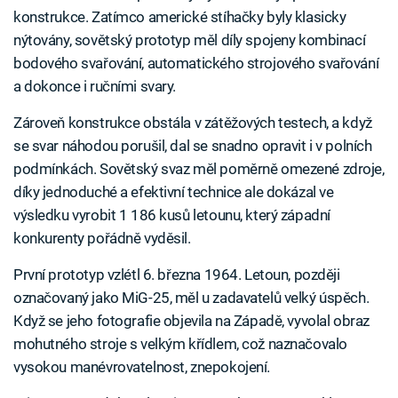
konstrukce. Zatímco americké stíhačky byly klasicky
nýtovány, sovětský prototyp měl díly spojeny kombinací
bodového svařování, automatického strojového svařování
a dokonce i ručními svary.
Zároveň konstrukce obstála v zátěžových testech, a když
se svar náhodou porušil, dal se snadno opravit i v polních
podmínkách. Sovětský svaz měl poměrně omezené zdroje,
díky jednoduché a efektivní technice ale dokázal ve
výsledku vyrobit 1 186 kusů letounu, který západní
konkurenty pořádně vyděsil.
První prototyp vzlétl 6. března 1964. Letoun, později
označovaný jako MiG-25, měl u zadavatelů velký úspěch.
Když se jeho fotografie objevila na Západě, vyvolal obraz
mohutného stroje s velkým křídlem, což naznačovalo
vysokou manévrovatelnost, znepokojení.