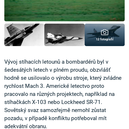
Časopis
Sledujte prima+
Přihlášení
12 fotografií
Sledujte nás
Vývoj stíhacích letounů a bombardérů byl v
šedesátých letech v plném proudu, obzvlášť
hodně se usilovalo o výrobu stroje, který zvládne
rychlost Mach 3. Americké letectvo proto
pracovalo na různých projektech, například na
stíhačkách X-103 nebo Lockheed SR-71.
Sovětský svaz samozřejmě nemohl zůstat
pozadu, v případě konfliktu potřeboval mít
adekvátní obranu.