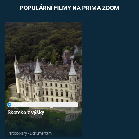
POPULÁRNÍ FILMY NA PRIMA ZOOM
PŘEHRÁT
Skotsko z výšky
Přírodopisný / Dokumentární