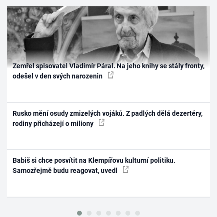
Zemřel spisovatel Vladimír Páral. Na jeho knihy se stály fronty,
odešel v den svých narozenin
Rusko mění osudy zmizelých vojáků. Z padlých dělá dezertéry,
rodiny přicházejí o miliony
Babiš si chce posvítit na Klempířovu kulturní politiku.
Samozřejmě budu reagovat, uvedl