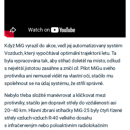
Když MiG vyrazil do akce, vedl jej automatizovaný systém
Vozduch, který vypočítával optimální trajektorii letu. Ta
byla vypracována tak, aby stíhač doletěl na místo, odkud
s největší jistotou zasáhne a zničí cíl. Pilot MiGu svého
protivníka ani nemusel vidět na vlastní oči, stačilo mu
spolehnout se na údaj systému, že střílí správně.
Nebylo třeba složitě manévrovat a kličkovat mezi
protivníky, stačilo jen dopravit střely do vzdálenosti asi
20–40 km. Hlavní zbraní stíhačky MiG-25 byly čtyři řízené
střely vzduch-vzduch R-40 velkého dosahu
s infračerveným nebo poloaktivním radiolokačním