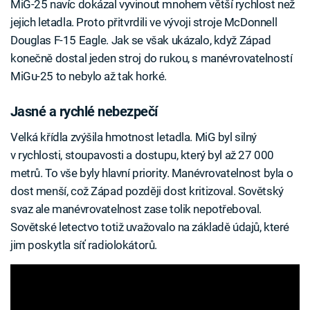
MiG-25 navíc dokázal vyvinout mnohem větší rychlost než
jejich letadla. Proto přitvrdili ve vývoji stroje McDonnell
Douglas F-15 Eagle. Jak se však ukázalo, když Západ
konečně dostal jeden stroj do rukou, s manévrovatelností
MiGu-25 to nebylo až tak horké.
Jasné a rychlé nebezpečí
Velká křídla zvýšila hmotnost letadla. MiG byl silný
v rychlosti, stoupavosti a dostupu, který byl až 27 000
metrů. To vše byly hlavní priority. Manévrovatelnost byla o
dost menší, což Západ později dost kritizoval. Sovětský
svaz ale manévrovatelnost zase tolik nepotřeboval.
Sovětské letectvo totiž uvažovalo na základě údajů, které
jim poskytla síť radiolokátorů.