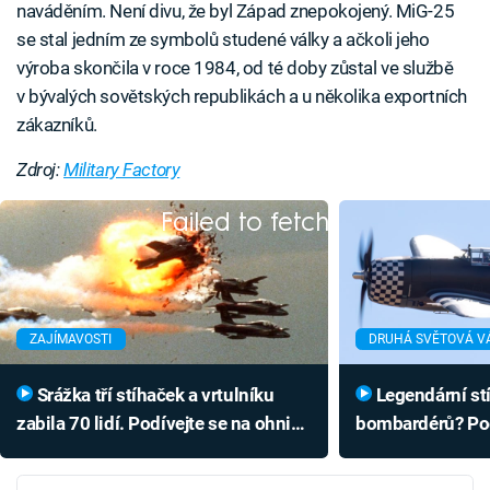
naváděním. Není divu, že byl Západ znepokojený. MiG-25
se stal jedním ze symbolů studené války a ačkoli jeho
výroba skončila v roce 1984, od té doby zůstal ve službě
v bývalých sovětských republikách a u několika exportních
zákazníků.
Zdroj:
Military Factory
Failed to fetch
ZAJÍMAVOSTI
DRUHÁ SVĚTOVÁ V
Srážka tří stíhaček a vrtulníku
Legendární stíhačky v roli
zabila 70 lidí. Podívejte se na ohnivé
bombardérů? Pod
peklo vzniklé za 7 vteřin
střet s nacistic