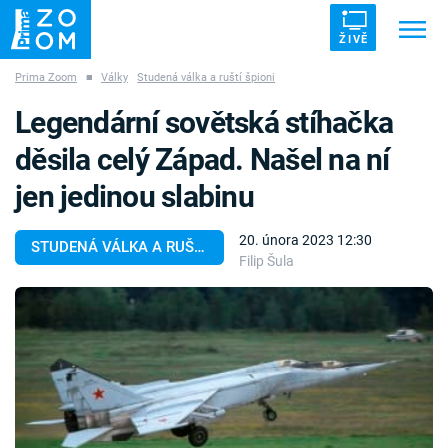
ŽIVĚ
Prima Zoom
■
Války
Studená válka a ruští špioni
Trendy:
ZRÁDCI
UFO
DRUHÁ SVĚTOVÁ VÁLKA
Legendární sovětská stíhačka
ZÁHADY
VETŘELCI DÁVNOVĚKU
děsila celý Západ. Našel na ní
jen jedinou slabinu
20. února 2023 12:30
STUDENÁ VÁLKA A RUŠTÍ ŠPIONI
Filip Šula
Témata
Témata
Pořady
TV Program