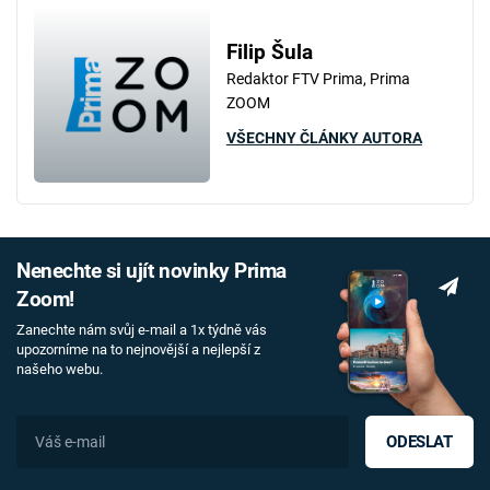
Filip Šula
Redaktor FTV Prima, Prima
ZOOM
VŠECHNY ČLÁNKY AUTORA
Nenechte si ujít novinky Prima
Zoom!
Zanechte nám svůj e-mail a 1x týdně vás
upozorníme na to nejnovější a nejlepší z
našeho webu.
ODESLAT