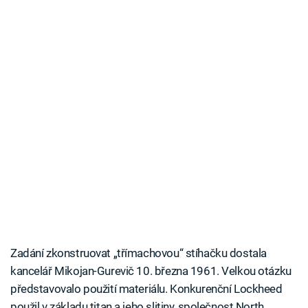
Zadání zkonstruovat „třímachovou“ stíhačku dostala
kancelář Mikojan-Gurevič 10. března 1961. Velkou otázku
představovalo použití materiálu. Konkurenční Lockheed
použil v základu titan a jeho slitiny, společnost North