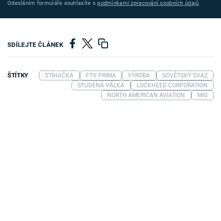
Odesláním formuláře souhlasíte s
podmínkami zpracování osobních údajů
SDÍLEJTE ČLÁNEK
ŠTÍTKY
STÍHAČKA
FTV PRIMA
VÝROBA
SOVĚTSKÝ SVAZ
STUDENÁ VÁLKA
LOCKHEED CORPORATION
NORTH AMERICAN AVIATION
MIG