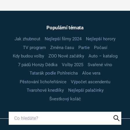
Populární témata
Jak zhubnout
Nejlepší filmy 2024
Nejlepší horory
TV program
Změna času
Partie
Počasí
Kdy budou volby
ZOO Nové začátky
Auto – katalog
7 pádů Honzy Dědka
Volby 2025
Svařené víno
Tatarák podle Pohlreicha
Aloe vera
Pěstování lichořeřišnice
Výpočet ascendentu
Tvarohové knedlíky
Nejlepší palačinky
Švestkový koláč