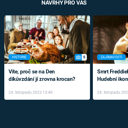
NÁVRHY PRO VÁS
5
HISTORIE
ZAJÍMAVOSTI
Víte, proč se na Den
Smrt Freddie
díkůvzdání jí zrovna krocan?
Hudební ikon
až do konce 
24. listopadu 2022 13:40
24. listopadu 20
léky