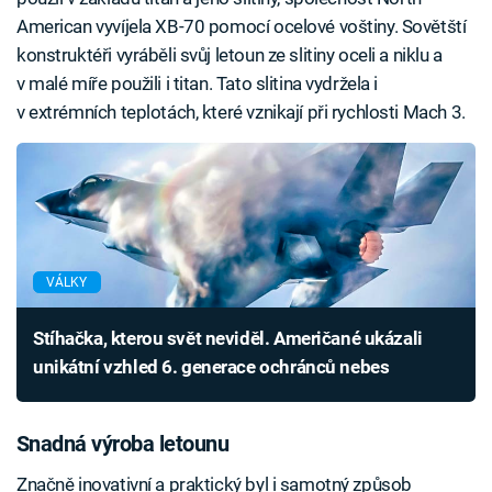
American vyvíjela XB-70 pomocí ocelové voštiny. Sovětští
konstruktéři vyráběli svůj letoun ze slitiny oceli a niklu a
v malé míře použili i titan. Tato slitina vydržela i
v extrémních teplotách, které vznikají při rychlosti Mach 3.
VÁLKY
Stíhačka, kterou svět neviděl. Američané ukázali
unikátní vzhled 6. generace ochránců nebes
Snadná výroba letounu
Značně inovativní a praktický byl i samotný způsob