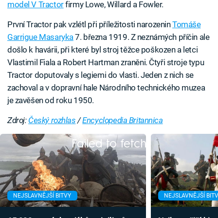
model V Tractor
firmy Lowe, Willard a Fowler.
První Tractor pak vzlétl při příležitosti narozenin
Tomáše
Garrigue Masaryka
7. března 1919. Z neznámých příčin ale
došlo k havárii, při které byl stroj těžce poškozen a letci
Vlastimil Fiala a Robert Hartman zraněni. Čtyři stroje typu
Tractor doputovaly s legiemi do vlasti. Jeden z nich se
zachoval a v dopravní hale Národního technického muzea
je zavěšen od roku 1950.
Zdroj:
Český rozhlas
/
Encyclopedia Britannica
Failed to fetch
NEJSLAVNĚJŠÍ BITVY
NEJSLAVNĚJŠÍ BIT