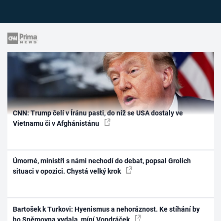
CNN: Trump čelí v Íránu pasti, do níž se USA dostaly ve
Vietnamu či v Afghánistánu
Úmorné, ministři s námi nechodí do debat, popsal Grolich
situaci v opozici. Chystá velký krok
Bartošek k Turkovi: Hyenismus a nehoráznost. Ke stíhání by
ho Sněmovna vydala, míní Vondráček