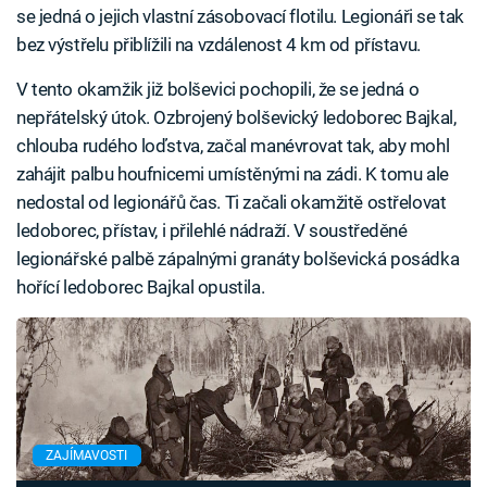
se jedná o jejich vlastní zásobovací flotilu. Legionáři se tak
bez výstřelu přiblížili na vzdálenost 4 km od přístavu.
V tento okamžik již bolševici pochopili, že se jedná o
nepřátelský útok. Ozbrojený bolševický ledoborec Bajkal,
chlouba rudého loďstva, začal manévrovat tak, aby mohl
zahájit palbu houfnicemi umístěnými na zádi. K tomu ale
nedostal od legionářů čas. Ti začali okamžitě ostřelovat
ledoborec, přístav, i přilehlé nádraží. V soustředěné
legionářské palbě zápalnými granáty bolševická posádka
hořící ledoborec Bajkal opustila.
ZAJÍMAVOSTI