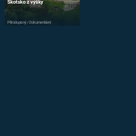
Skotsko z výšky
Přírodopisný / Dokumentární