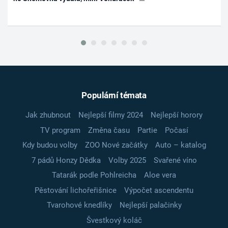
Populární témata
Jak zhubnout
Nejlepší filmy 2024
Nejlepší horory
TV program
Změna času
Partie
Počasí
Kdy budou volby
ZOO Nové začátky
Auto – katalog
7 pádů Honzy Dědka
Volby 2025
Svařené víno
Tatarák podle Pohlreicha
Aloe vera
Pěstování lichořeřišnice
Výpočet ascendentu
Tvarohové knedlíky
Nejlepší palačinky
Švestkový koláč