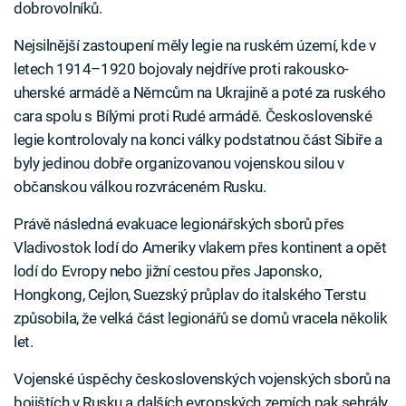
dobrovolníků.
Nejsilnější zastoupení měly legie na ruském území, kde v
letech 1914–1920 bojovaly nejdříve proti rakousko-
uherské armádě a Němcům na Ukrajině a poté za ruského
cara spolu s Bílými proti Rudé armádě. Československé
legie kontrolovaly na konci války podstatnou část Sibiře a
byly jedinou dobře organizovanou vojenskou silou v
občanskou válkou rozvráceném Rusku.
Právě následná evakuace legionářských sborů přes
Vladivostok lodí do Ameriky vlakem přes kontinent a opět
lodí do Evropy nebo jižní cestou přes Japonsko,
Hongkong, Cejlon, Suezský průplav do italského Terstu
způsobila, že velká část legionářů se domů vracela několik
let.
Vojenské úspěchy československých vojenských sborů na
bojištích v Rusku a dalších evropských zemích pak sehrály