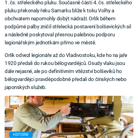
1. čs. střeleckého pluku. Současně části 4. čs. střeleckého
pluku překonaly řeku Samarku blíže k toku Volhy a
obchvatem napomohly dobýt nádraží. Orlík během
podpůrné palby zničil střelecká postavení bolševických sil
a následně poskytoval přesnou palebnou podporu
legionářským jednotkám přímo ve městě.
Orlík odvezl legionáře až do Vladivostoku, kde ho na jaře
1920 předali do rukou bělogvardějců. Osudy vlaku jsou
dále nejasné, ale po definitivním vítězství bolševiků ho
bělogvardějci pravděpodobně předali do čínských nebo
japonských služeb.
HISTORIE