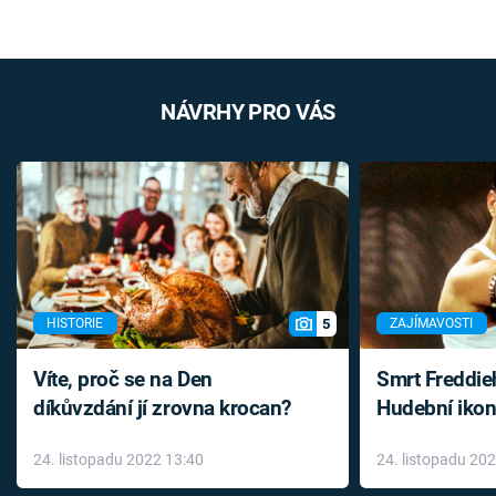
NÁVRHY PRO VÁS
5
HISTORIE
ZAJÍMAVOSTI
Víte, proč se na Den
Smrt Freddie
díkůvzdání jí zrovna krocan?
Hudební ikon
až do konce 
24. listopadu 2022 13:40
24. listopadu 20
léky