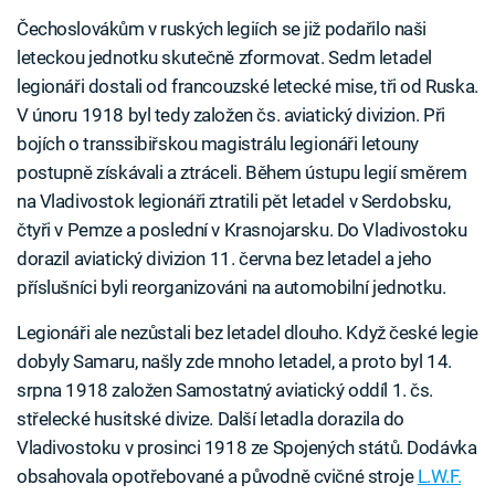
Čechoslovákům v ruských legiích se již podařilo naši
leteckou jednotku skutečně zformovat. Sedm letadel
legionáři dostali od francouzské letecké mise, tři od Ruska.
V únoru 1918 byl tedy založen čs. aviatický divizion. Při
bojích o transsibiřskou magistrálu legionáři letouny
postupně získávali a ztráceli. Během ústupu legií směrem
na Vladivostok legionáři ztratili pět letadel v Serdobsku,
čtyři v Pemze a poslední v Krasnojarsku. Do Vladivostoku
dorazil aviatický divizion 11. června bez letadel a jeho
příslušníci byli reorganizováni na automobilní jednotku.
Legionáři ale nezůstali bez letadel dlouho. Když české legie
dobyly Samaru, našly zde mnoho letadel, a proto byl 14.
srpna 1918 založen Samostatný aviatický oddíl 1. čs.
střelecké husitské divize. Další letadla dorazila do
Vladivostoku v prosinci 1918 ze Spojených států. Dodávka
obsahovala opotřebované a původně cvičné stroje
L.W.F.