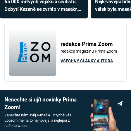
65 000 mrtvých vojáků a civilistů.
Nejkrvavější bi
Dobytí Kazaně se zvrhlo v masakr,
válek byla masa
Ivan Hrozný využíval razantní
mužů. Napoleon 
taktiky
redakce Prima Zoom
redakce magazínu Prima Zoom
VŠECHNY ČLÁNKY AUTORA
Nenechte si ujít novinky Prima
Zoom!
Zanechte nám svůj e-mail a 1x týdně vás
upozorníme na to nejnovější a nejlepší z
našeho webu.