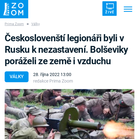
ŽIVĚ
Prima Zoom
■
Války
Trendy:
ZRÁDCI
UFO
DRUHÁ SVĚTOVÁ VÁLKA
Českoslovenští legionáři byli v
ZÁHADY
VETŘELCI DÁVNOVĚKU
Rusku k nezastavení. Bolševiky
poráželi ze země i vzduchu
28. října 2022 13:00
VÁLKY
redakce Prima Zoom
Témata
Témata
Pořady
TV Program