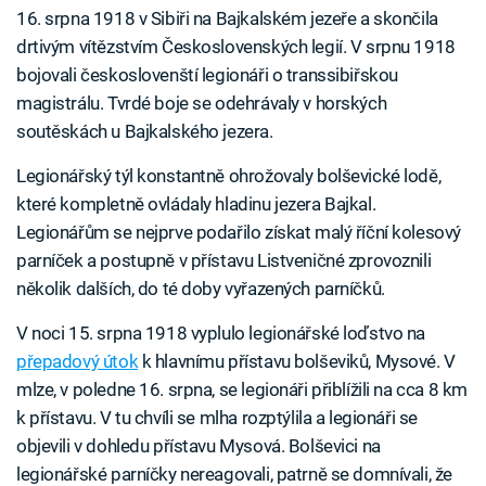
16. srpna 1918 v Sibiři na Bajkalském jezeře a skončila
drtivým vítězstvím Československých legií. V srpnu 1918
bojovali českoslovenští legionáři o transsibiřskou
magistrálu. Tvrdé boje se odehrávaly v horských
soutěskách u Bajkalského jezera.
Legionářský týl konstantně ohrožovaly bolševické lodě,
které kompletně ovládaly hladinu jezera Bajkal.
Legionářům se nejprve podařilo získat malý říční kolesový
parníček a postupně v přístavu Listveničné zprovoznili
několik dalších, do té doby vyřazených parníčků.
V noci 15. srpna 1918 vyplulo legionářské loďstvo na
přepadový útok
k hlavnímu přístavu bolševiků, Mysové. V
mlze, v poledne 16. srpna, se legionáři přiblížili na cca 8 km
k přístavu. V tu chvíli se mlha rozptýlila a legionáři se
objevili v dohledu přístavu Mysová. Bolševici na
legionářské parníčky nereagovali, patrně se domnívali, že