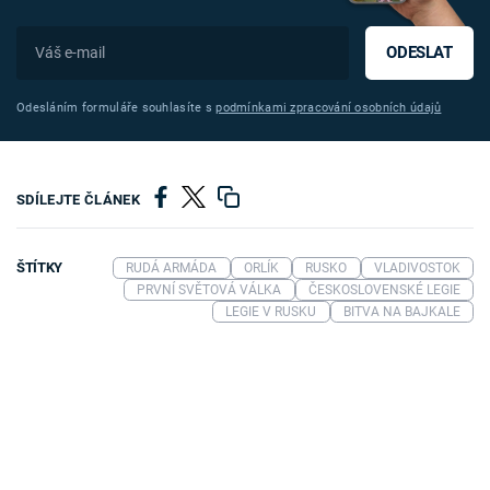
ODESLAT
Odesláním formuláře souhlasíte s
podmínkami zpracování osobních údajů
SDÍLEJTE ČLÁNEK
ŠTÍTKY
RUDÁ ARMÁDA
ORLÍK
RUSKO
VLADIVOSTOK
PRVNÍ SVĚTOVÁ VÁLKA
ČESKOSLOVENSKÉ LEGIE
LEGIE V RUSKU
BITVA NA BAJKALE