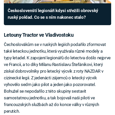
Českoslovenští legionáři kdysi střežili obrovský
ruský poklad. Co se s ním nakonec stalo?
Letouny Tractor ve Vladivostoku
Čechoslovákům se v ruských legiích podařilo zformovat
také leteckou jednotku, která využívala různé modely a
typy letadel. K zapojení legionářů do letectva došlo nejprve
ve Francii, a to díky Milanu Rastislavu Štefánikovi, který
získal dobrovolníky pro letecký výcvik z roty NAZDAR v
cizinecké legii. Z jedenácti zájemců o letecký výcvik
vyhovělo sedm jako pilot a jeden jako pozorovatel.
Bohužel se nepodařilo z této skupiny sestavit
samostatnou jednotku, a tak bojovali naši piloti ve
francouzských službách až do konce války v různých
perutích.