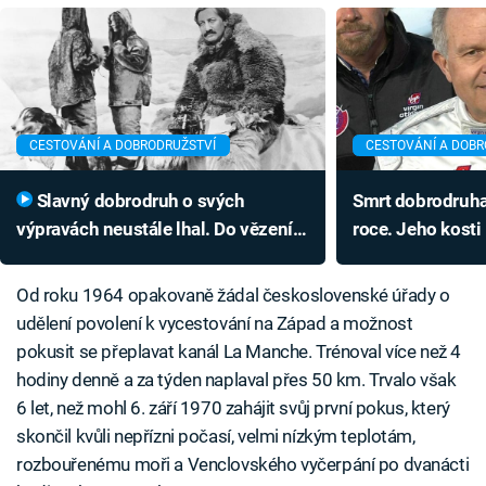
CESTOVÁNÍ A DOBRODRUŽSTVÍ
CESTOVÁNÍ A DOBR
Slavný dobrodruh o svých
Smrt dobrodruha 
výpravách neustále lhal. Do vězení
roce. Jeho kosti
ho ale dostal až skutečný zločin
od místa nehod
Od roku 1964 opakovaně žádal československé úřady o
udělení povolení k vycestování na Západ a možnost
pokusit se přeplavat kanál La Manche. Trénoval více než 4
hodiny denně a za týden naplaval přes 50 km. Trvalo však
6 let, než mohl 6. září 1970 zahájit svůj první pokus, který
skončil kvůli nepřízni počasí, velmi nízkým teplotám,
rozbouřenému moři a Venclovského vyčerpání po dvanácti