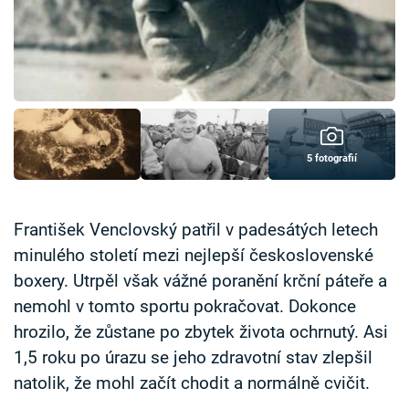
Časopis
Sledujte prima+
Přihlášení
5 fotografií
Sledujte nás
František Venclovský patřil v padesátých letech
minulého století mezi nejlepší československé
boxery. Utrpěl však vážné poranění krční páteře a
nemohl v tomto sportu pokračovat. Dokonce
hrozilo, že zůstane po zbytek života ochrnutý. Asi
1,5 roku po úrazu se jeho zdravotní stav zlepšil
natolik, že mohl začít chodit a normálně cvičit.