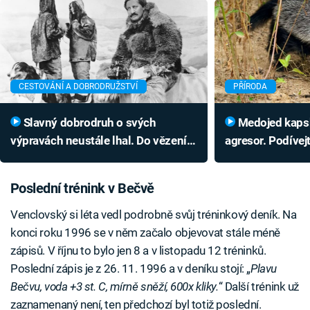
CESTOVÁNÍ A DOBRODRUŽSTVÍ
PŘÍRODA
Slavný dobrodruh o svých
Medojed kapský je obávaný
výpravách neustále lhal. Do vězení
agresor. Podívejt
ho ale dostal až skutečný zločin
útočící smečku
Poslední trénink v Bečvě
Venclovský si léta vedl podrobně svůj tréninkový deník. Na
konci roku 1996 se v něm začalo objevovat stále méně
zápisů. V říjnu to bylo jen 8 a v listopadu 12 tréninků.
Poslední zápis je z 26. 11. 1996 a v deníku stojí: „
Plavu
Bečvu, voda +3 st. C, mírně sněží, 600x kliky.
“ Další trénink už
zaznamenaný není, ten předchozí byl totiž poslední.