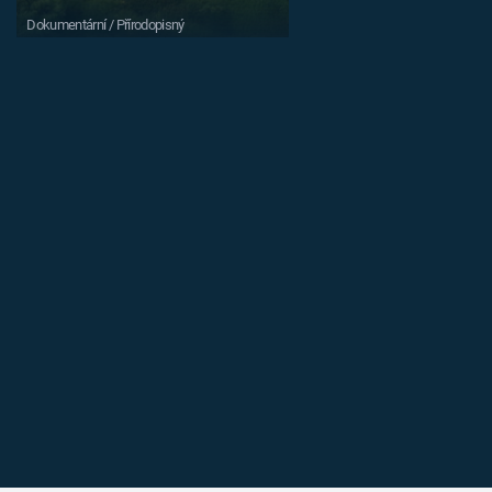
Dokumentární / Přírodopisný