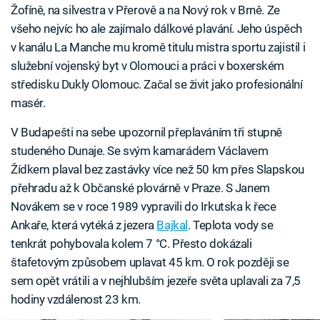
Žofíně, na silvestra v Přerově a na Nový rok v Brně. Ze
všeho nejvíc ho ale zajímalo dálkové plavání. Jeho úspěch
v kanálu La Manche mu kromě titulu mistra sportu zajistil i
služební vojenský byt v Olomouci a práci v boxerském
středisku Dukly Olomouc. Začal se živit jako profesionální
masér.
V Budapešti na sebe upozornil přeplaváním tři stupně
studeného Dunaje. Se svým kamarádem Václavem
Žídkem plaval bez zastávky více než 50 km přes Slapskou
přehradu až k Občanské plovárně v Praze. S Janem
Novákem se v roce 1989 vypravili do Irkutska k řece
Ankaře, která vytéká z jezera
Bajkal
. Teplota vody se
tenkrát pohybovala kolem 7 °C. Přesto dokázali
štafetovým způsobem uplavat 45 km. O rok později se
sem opět vrátili a v nejhlubším jezeře světa uplavali za 7,5
hodiny vzdálenost 23 km.