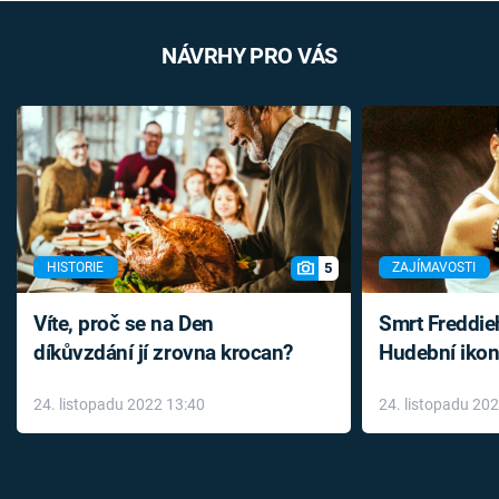
NÁVRHY PRO VÁS
5
HISTORIE
ZAJÍMAVOSTI
Víte, proč se na Den
Smrt Freddie
díkůvzdání jí zrovna krocan?
Hudební ikon
až do konce 
24. listopadu 2022 13:40
24. listopadu 20
léky