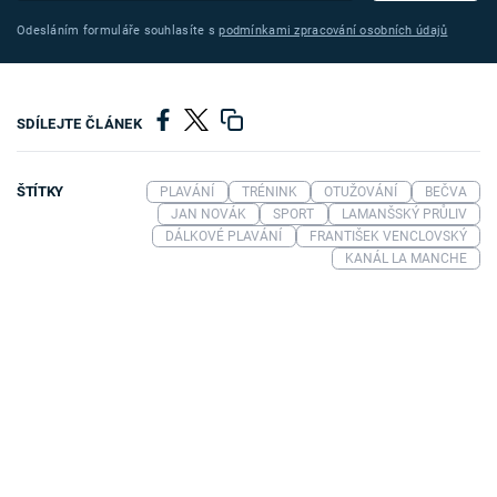
Odesláním formuláře souhlasíte s
podmínkami zpracování osobních údajů
SDÍLEJTE ČLÁNEK
ŠTÍTKY
PLAVÁNÍ
TRÉNINK
OTUŽOVÁNÍ
BEČVA
JAN NOVÁK
SPORT
LAMANŠSKÝ PRŮLIV
DÁLKOVÉ PLAVÁNÍ
FRANTIŠEK VENCLOVSKÝ
KANÁL LA MANCHE