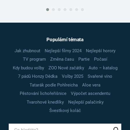
Populární témata
Jak zhubnout
Nejlepší filmy 2024
Nejlepší horory
TV program
Změna času
Partie
Počasí
Kdy budou volby
ZOO Nové začátky
Auto – katalog
7 pádů Honzy Dědka
Volby 2025
Svařené víno
Tatarák podle Pohlreicha
Aloe vera
Pěstování lichořeřišnice
Výpočet ascendentu
Tvarohové knedlíky
Nejlepší palačinky
Švestkový koláč