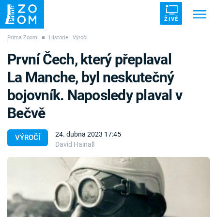
ŽIVĚ
Prima Zoom
■
Historie
Výročí
Trendy:
ZRÁDCI
UFO
DRUHÁ SVĚTOVÁ VÁLKA
První Čech, který přeplaval
ZÁHADY
VETŘELCI DÁVNOVĚKU
La Manche, byl neskutečný
bojovník. Naposledy plaval v
Bečvě
Témata
24. dubna 2023 17:45
VÝROČÍ
David Hainall
Témata
Pořady
TV Program