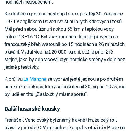
hodinách neúspěchem.
Ke druhému pokusu nastoupil o rok později 30. července
1971 v anglickém Doveru ve stínu bílých křídových útesů.
Měl před sebou úžinu širokou 56 km s teplotou vody
kolem 13–16 °C. Byl však mnohem lépe připraven a na
francouzský břeh vystoupil po 15 hodinách a 26 minutách
plavání. Vydal více než 20 000 kalorií, což je přibližně
stejně, jako by odpracoval čtyři hornické směny v dole bez
jediné přestávky.
K průlivu
La Manche
se vypravil ještě jednou a po druhém
úspěšném pokusu, který se uskutečnil 30. srpna 1975, mu
byl udělen titul „Zasloužilý mistr sportu“.
Další husarské kousky
František Venclovský byl známý hlavně tím, že celý rok
plaval v přírodě. O Vánocích se koupal s otužilci v Praze na