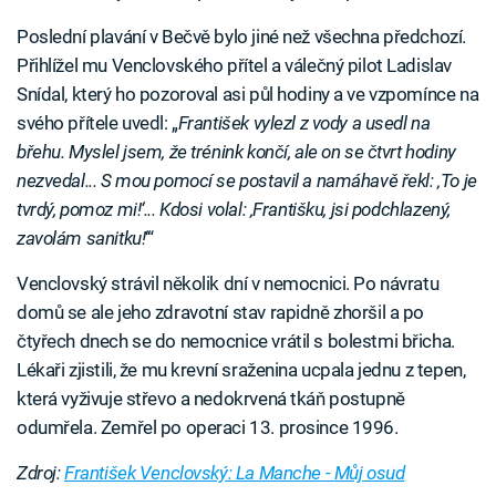
Poslední plavání v Bečvě bylo jiné než všechna předchozí.
Přihlížel mu Venclovského přítel a válečný pilot Ladislav
Snídal, který ho pozoroval asi půl hodiny a ve vzpomínce na
svého přítele uvedl: „
František vylezl z vody a usedl na
břehu. Myslel jsem, že trénink končí, ale on se čtvrt hodiny
nezvedal... S mou pomocí se postavil a namáhavě řekl: ‚To je
tvrdý, pomoz mi!‘... Kdosi volal: ‚Františku, jsi podchlazený,
zavolám sanitku!
‘“
Venclovský strávil několik dní v nemocnici. Po návratu
domů se ale jeho zdravotní stav rapidně zhoršil a po
čtyřech dnech se do nemocnice vrátil s bolestmi břicha.
Lékaři zjistili, že mu krevní sraženina ucpala jednu z tepen,
která vyživuje střevo a nedokrvená tkáň postupně
odumřela. Zemřel po operaci 13. prosince 1996.
Zdroj:
František Venclovský: La Manche - Můj osud