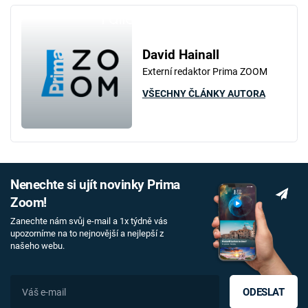
Failed to fetch
David Hainall
Externí redaktor Prima ZOOM
VŠECHNY ČLÁNKY AUTORA
Nenechte si ujít novinky Prima
Zoom!
Zanechte nám svůj e-mail a 1x týdně vás
upozorníme na to nejnovější a nejlepší z
našeho webu.
ODESLAT