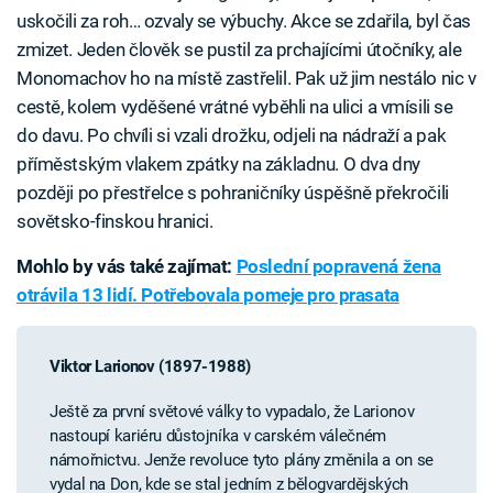
uskočili za roh… ozvaly se výbuchy. Akce se zdařila, byl čas
zmizet. Jeden člověk se pustil za prchajícími útočníky, ale
Monomachov ho na místě zastřelil. Pak už jim nestálo nic v
cestě, kolem vyděšené vrátné vyběhli na ulici a vmísili se
do davu. Po chvíli si vzali drožku, odjeli na nádraží a pak
příměstským vlakem zpátky na základnu. O dva dny
později po přestřelce s pohraničníky úspěšně překročili
sovětsko-finskou hranici.
Mohlo by vás také zajímat:
Poslední popravená žena
otrávila 13 lidí. Potřebovala pomeje pro prasata
Viktor Larionov (1897-1988)
Ještě za první světové války to vypadalo, že Larionov
nastoupí kariéru důstojníka v carském válečném
námořnictvu. Jenže revoluce tyto plány změnila a on se
vydal na Don, kde se stal jedním z bělogvardějských