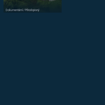
Dokumentární / Přírodopisný