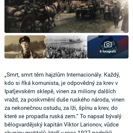
Časopis
Sledujte prima+
Přihlášení
8 fotografií
Sledujte nás
„Smrt, smrt těm hajzlům Internacionály. Každý,
kdo si říká komunista, je odpovědný za krev v
Ipaťjevském sklepě, vinen za miliony dalších
vražd, za poskvrnění duše ruského národa, vinen
za nekonečnou ostudu, za lži, špínu a krev, do
které se propadla ruská zem.“ To napsal bývalý
bělogvardějský kapitán Viktor Larionov, vůdce