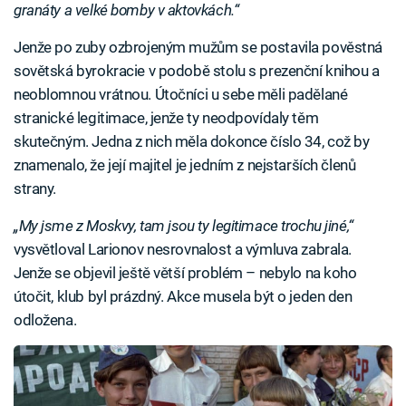
granáty a velké bomby v aktovkách.“
Jenže po zuby ozbrojeným mužům se postavila pověstná
sovětská byrokracie v podobě stolu s prezenční knihou a
neoblomnou vrátnou. Útočníci u sebe měli padělané
stranické legitimace, jenže ty neodpovídaly těm
skutečným. Jedna z nich měla dokonce číslo 34, což by
znamenalo, že její majitel je jedním z nejstarších členů
strany.
„My jsme z Moskvy, tam jsou ty legitimace trochu jiné,“
vysvětloval Larionov nesrovnalost a výmluva zabrala.
Jenže se objevil ještě větší problém – nebylo na koho
útočit, klub byl prázdný. Akce musela být o jeden den
odložena.