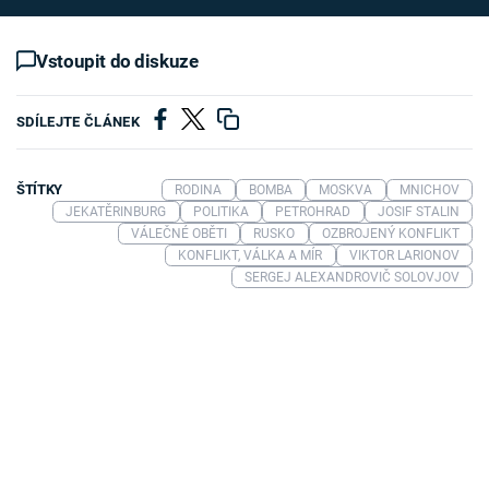
Vstoupit do diskuze
SDÍLEJTE ČLÁNEK
ŠTÍTKY
RODINA
BOMBA
MOSKVA
MNICHOV
JEKATĚRINBURG
POLITIKA
PETROHRAD
JOSIF STALIN
VÁLEČNÉ OBĚTI
RUSKO
OZBROJENÝ KONFLIKT
KONFLIKT, VÁLKA A MÍR
VIKTOR LARIONOV
SERGEJ ALEXANDROVIČ SOLOVJOV