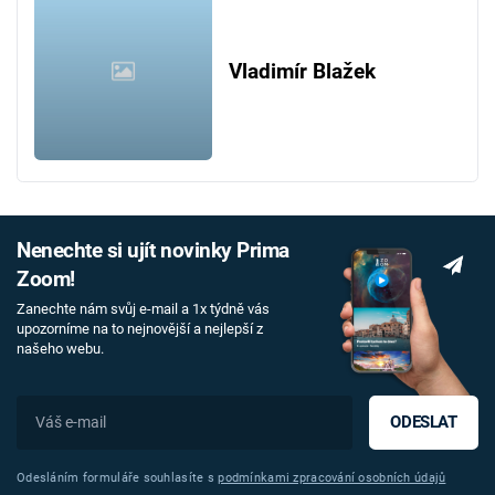
Vladimír Blažek
Nenechte si ujít novinky Prima
Zoom!
Zanechte nám svůj e-mail a 1x týdně vás
upozorníme na to nejnovější a nejlepší z
našeho webu.
ODESLAT
Odesláním formuláře souhlasíte s
podmínkami zpracování osobních údajů