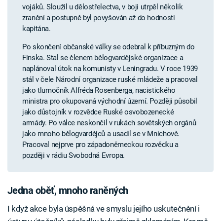
vojáků. Sloužil u dělostřelectva, v boji utrpěl několik
zranění a postupně byl povyšován až do hodnosti
kapitána.
Po skončení občanské války se odebral k příbuzným do
Finska. Stal se členem bělogvardějské organizace a
naplánoval útok na komunisty v Leningradu. V roce 1939
stál v čele Národní organizace ruské mládeže a pracoval
jako tlumočník Alfréda Rosenberga, nacistického
ministra pro okupovaná východní území. Později působil
jako důstojník v rozvědce Ruské osvobozenecké
armády. Po válce neskončil v rukách sovětských orgánů
jako mnoho bělogvardějců a usadil se v Mnichově.
Pracoval nejprve pro západoněmeckou rozvědku a
později v rádiu Svobodná Evropa.
Jedna oběť, mnoho raněných
I když akce byla úspěšná ve smyslu jejího uskutečnění i