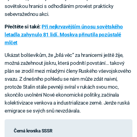
sovětskou hranici s odhodláním provést prakticky
sebevražednou akci.
Přečtěte si také:
Při nejkrvavějším únosu sovětského
letadla zahynulo 81 lidí. Moskva přinutila pozůstalé
mlčet
Ukázat bolševikům, že „bílá věc“ za hranicemi ještě žije,
možná zažehnout jiskru, která podnítí povstání… takový
plán se zrodil mezi mladými členy Ruského vševojskového
svazu. Z dnešního pohledu se nám může zdát naivní,
protože Stalin stále pevněji svíral v rukách svou moc,
skončilo uvolnění Nové ekonomické politiky, začínala
kolektivizace venkova a industrializace země. Jenže ruská
emigrace se svých snů nevzdávala.
Černá kronika SSSR