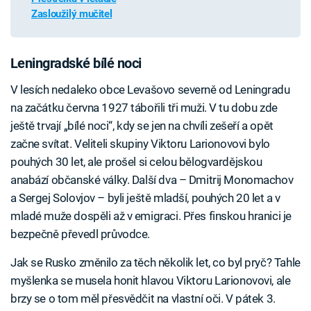
Zasloužilý mučitel
Leningradské bílé noci
V lesích nedaleko obce Levašovo severně od Leningradu
na začátku června 1927 tábořili tři muži. V tu dobu zde
ještě trvají „bílé noci“, kdy se jen na chvíli zešeří a opět
začne svítat. Veliteli skupiny Viktoru Larionovovi bylo
pouhých 30 let, ale prošel si celou bělogvardějskou
anabází občanské války. Další dva – Dmitrij Monomachov
a Sergej Solovjov – byli ještě mladší, pouhých 20 let a v
mladé muže dospěli až v emigraci. Přes finskou hranici je
bezpečně převedl průvodce.
Jak se Rusko změnilo za těch několik let, co byl pryč? Tahle
myšlenka se musela honit hlavou Viktoru Larionovovi, ale
brzy se o tom měl přesvědčit na vlastní oči. V pátek 3.