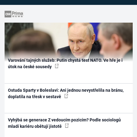
Varování tajných služeb: Putin chystá test NATO. Ve hře je i
útok na české sousedy
Ostuda Sparty v Boleslavi: Ani jednou nevystřelila na bránu,
doplatila na třesk v sestavě
Vyhýbá se generace Z vedoucím pozicím? Podle sociologů
mladí kariéru obětují jistotě