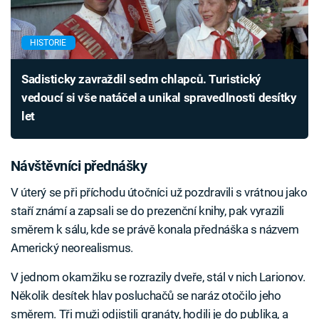
HISTORIE
Sadisticky zavraždil sedm chlapců. Turistický
vedoucí si vše natáčel a unikal spravedlnosti desítky
let
Návštěvníci přednášky
V úterý se při příchodu útočníci už pozdravili s vrátnou jako
staří známí a zapsali se do prezenční knihy, pak vyrazili
směrem k sálu, kde se právě konala přednáška s názvem
Americký neorealismus.
V jednom okamžiku se rozrazily dveře, stál v nich Larionov.
Několik desítek hlav posluchačů se naráz otočilo jeho
směrem. Tři muži odjistili granáty, hodili je do publika, a