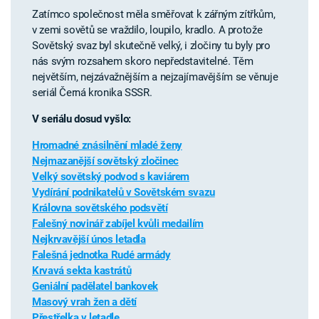
Zatímco společnost měla směřovat k zářným zítřkům,
v zemi sovětů se vraždilo, loupilo, kradlo. A protože
Sovětský svaz byl skutečně velký, i zločiny tu byly pro
nás svým rozsahem skoro nepředstavitelné. Těm
největším, nejzávažnějším a nejzajímavějším se věnuje
seriál Černá kronika SSSR.
V seriálu dosud vyšlo:
Hromadné znásilnění mladé ženy
Nejmazanější sovětský zločinec
Velký sovětský podvod s kaviárem
Vydírání podnikatelů v Sovětském svazu
Královna sovětského podsvětí
Falešný novinář zabíjel kvůli medailím
Nejkrvavější únos letadla
Falešná jednotka Rudé armády
Krvavá sekta kastrátů
Geniální padělatel bankovek
Masový vrah žen a dětí
Přestřelka v letadle