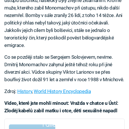
ústupu útočníků, následky byly zřejmě zklamáním. Kromě
muže, kterého zabil Monomachov při ústupu, nikdo další
nezemřel. Bomby v sále zranily 26 lidí, z toho 14 těžce. Ani
politický ohlas nebyl takový, jaký útočníci očekávali.
Jakkoliv jejich cílem byli bolševici, stále se jednalo o
teroristický čin, který poškodil pověst bělogvardějské
emigrace.
Co se později stalo se Sergejem Solovjevem, nevíme.
Dmitrij Monomachov zahynul ještě téhož roku při jiné
diverzní akci. Vůdce skupiny Viktor Larionov se přes
bouřlivý život dožil 91 let a zemřel v roce 1988 v Mnichově.
Zdroj:
History
,
World History Encyclopedia
Video, které jste mohli minout: Vražda v chatce u Ústí:
Zloděj kabelů zabil matku i otce, děti sexuálně napadl
Failed to fetch