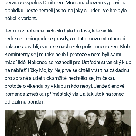
června se spolu s Dmitrijem Monomachovem vypravil na
obhlídku. Ještě neměli jasno, na jaký cíl udeří. Ve hře bylo
několik variant.
Jedním z potenciálních cílů byla budova, kde sídlila
redakce Leningradské pravdy, ale tuto možnost útočníci
nakonec zavrhli, uvnitř se nacházelo příliš mnoho žen. Klub
Kominterny se jim také nelíbil, protože v něm byli samí
mladí lidé. Nakonec se rozhodli pro Ústřední stranický klub
na nábřeží říčky Mojky. Nejprve se chtěli vrátit na základnu
pro zbraně a udeřit okamžitě, nechtělo se jim čekat,
protože o víkendu by v klubu nikdo nebyl. Jenže členové
komanda zmeškali příměstský vlak, a tak útok nakonec
odložili na pondělí.