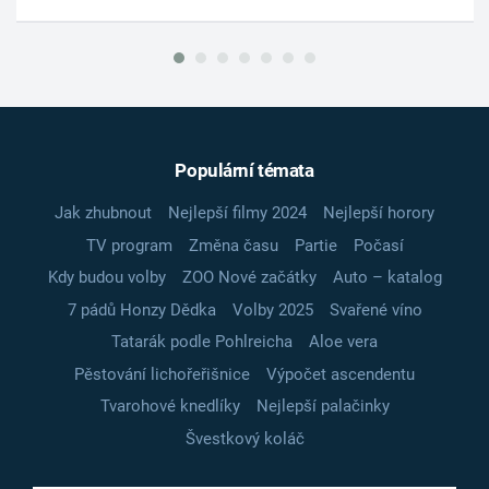
Populární témata
Jak zhubnout
Nejlepší filmy 2024
Nejlepší horory
TV program
Změna času
Partie
Počasí
Kdy budou volby
ZOO Nové začátky
Auto – katalog
7 pádů Honzy Dědka
Volby 2025
Svařené víno
Tatarák podle Pohlreicha
Aloe vera
Pěstování lichořeřišnice
Výpočet ascendentu
Tvarohové knedlíky
Nejlepší palačinky
Švestkový koláč