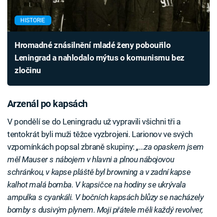
HISTORIE
Hromadné znásilnění mladé ženy pobouřilo
Leningrad a nahlodalo mýtus o komunismu bez
zločinu
Arzenál po kapsách
V pondělí se do Leningradu už vypravili všichni tři a
tentokrát byli muži těžce vyzbrojeni. Larionov ve svých
vzpomínkách popsal zbraně skupiny:
„…za opaskem jsem
měl Mauser s nábojem v hlavni a plnou nábojovou
schránkou, v kapse pláště byl browning a v zadní kapse
kalhot malá bomba. V kapsičce na hodiny se ukrývala
ampulka s cyankáli. V bočních kapsách blůzy se nacházely
bomby s dusivým plynem. Moji přátele měli každý revolver,