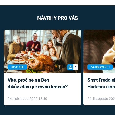
NÁVRHY PRO VÁS
5
HISTORIE
ZAJÍMAVOSTI
Víte, proč se na Den
Smrt Freddie
díkůvzdání jí zrovna krocan?
Hudební ikon
až do konce 
24. listopadu 2022 13:40
24. listopadu 20
léky