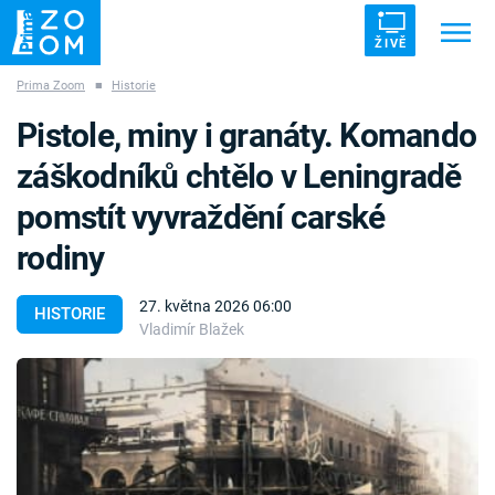
ŽIVĚ
Prima Zoom
■
Historie
Trendy:
ZRÁDCI
UFO
DRUHÁ SVĚTOVÁ VÁLKA
Pistole, miny i granáty. Komando
ZÁHADY
VETŘELCI DÁVNOVĚKU
záškodníků chtělo v Leningradě
pomstít vyvraždění carské
rodiny
Témata
27. května 2026 06:00
HISTORIE
Vladimír Blažek
Témata
Pořady
TV Program