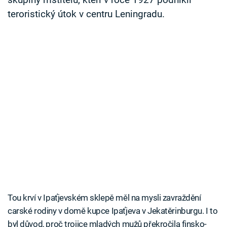
skupiny mstitelů, kteří v roce 1927 podnikli
teroristický útok v centru Leningradu.
Tou krví v Ipaťjevském sklepě měl na mysli zavraždění
carské rodiny v domě kupce Ipaťjeva v Jekatěrinburgu. I to
byl důvod, proč trojice mladých mužů překročila finsko-