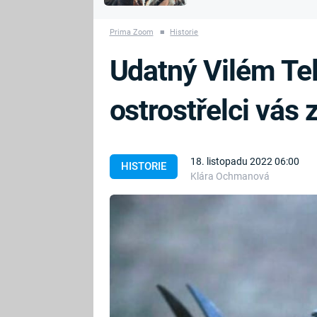
MARIE TEREZIE
vyhynuli
ADOLF HITLER
NAPOLEON
Prima Zoom
■
Historie
BONAPARTE
ATENTÁT NA
Udatný Vilém Tel
REINHARDA
BRITSKÁ
HEYDRICHA
KRÁLOVSKÁ
ostrostřelci vás
RODINA
PRVNÍ SVĚTOVÁ
VÁLKA
18. listopadu 2022 06:00
HISTORIE
Klára Ochmanová