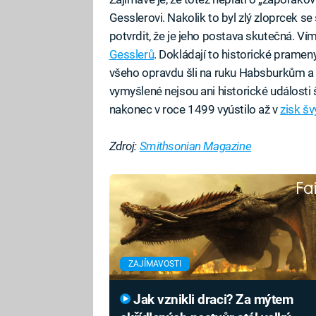
Gesslerovi. Nakolik to byl zlý zloprcek s
potvrdit, že je jeho postava skutečná. Ví
Gesslerů
. Dokládají to historické prameny
všeho opravdu šli na ruku Habsburkům a c
vymyšlené nejsou ani historické události
nakonec v roce 1499 vyústilo až v
zisk šv
Zdroj:
Smithsonian Magazine
Fa
ZAJÍMAVOSTI
Jak vznikli draci? Za mýtem