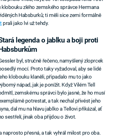
tému klobouku zlého zemského správce Hermana
děných Habsburků; ti měli sice zemi formálně
t
prali jako lvi už tehdy.
Stará legenda o jablku a boji proti
Habsburkům
Gessler byl, stručně řečeno, namyšlený zloprcek
posedlý mocí. Proto taky vyžadoval, aby se lidé
jeho klobouku klaněli, připadalo mu to jako
výborný nápad, jak je ponížit. Když Vilém Tell
odmítl, zemskému správci bylo jasné, že ho musí
exemplárně potrestat, a tak nechal přivést jeho
syna, dal mu na hlavu jablko a Tellovi přikázal, ať
ho sestřelí, jinak oba přijdou o život.
 naprosto přesná, a tak vyhrál milost pro oba.