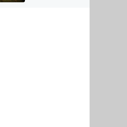
US
tornádem
RSUS
ZE A