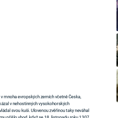
ov v mnoha evropských zemích včetně Česka,
okázal v nehostinných vysokohorských
vládal svou kuši. Ulovenou zvěřinou taky neváhal
mu přišlo vhod, když se 18. listopadu roku 1307