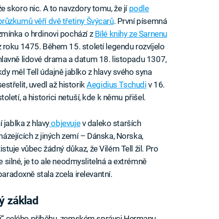
že skoro nic. A to navzdory tomu, že jí
podle
průzkumů věří dvě třetiny Švýcarů
. První písemná
zmínka o hrdinovi pochází z
Bílé knihy ze Sarnenu
z roku 1475. Během 15. století legendu rozvíjelo
hlavně lidové drama a datum 18. listopadu 1307,
kdy měl Tell údajně jablko z hlavy svého syna
sestřelit, uvedl až historik
Aegidius Tschudi
v 16.
století, a historici netuší, kde k němu přišel.
 jablka z hlavy
objevuje
v daleko starších
zejících z jiných zemí – Dánska, Norska,
xistuje vůbec žádný důkaz, že Vilém Tell žil. Pro
e silné, je to ale neodmyslitelná a extrémně
paradoxně stala zcela irelevantní.
ý základ
ovi“ celého příběhu, zemském správci Hermanu