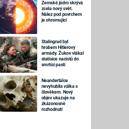
Zemské jádro skrývá
zcela nový svět.
Nález pod povrchem
je ohromující
Stalingrad byl
hrobem Hitlerovy
armády. Žukov vlákal
statisíce nacistů do
smrtící pasti
Neandertálce
nevyhubila válka s
člověkem. Nový
objev ukazuje na
zkázonosné
rozhodnutí