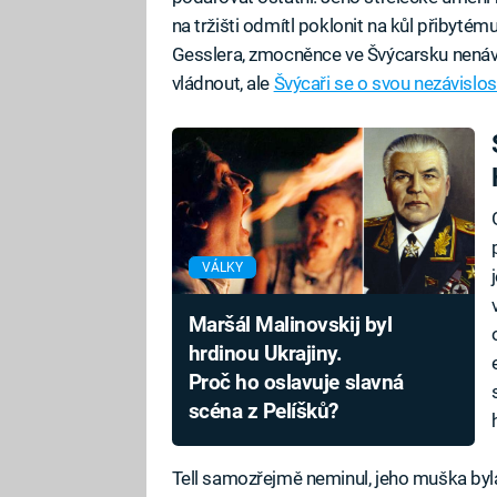
na tržišti odmítl poklonit na kůl přiby
Gesslera, zmocněnce ve Švýcarsku nenávi
vládnout, ale
Švýcaři se o svou nezávislos
VÁLKY
Maršál Malinovskij byl
hrdinou Ukrajiny.
Proč ho oslavuje slavná
scéna z Pelíšků?
Tell samozřejmě neminul, jeho muška byla