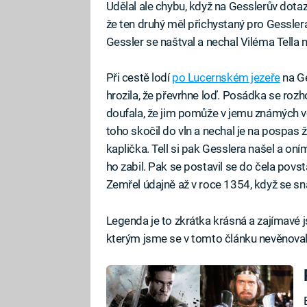
Udělal ale chybu, když na Gesslerův dotaz,
že ten druhý měl přichystaný pro Gesslera
Gessler se naštval a nechal Viléma Tella na
Při cestě lodí
po Lucernském jezeře
na G
hrozila, že převrhne loď. Posádka se rozh
doufala, že jim pomůže v jemu známých v
toho skočil do vln a nechal je na pospas ži
kaplička. Tell si pak Gesslera našel a oní
ho zabil. Pak se postavil se do čela povs
Zemřel údajně až v roce 1354, když se snaž
Legenda je to zkrátka krásná a zajímavé 
kterým jsme se v tomto článku nevěnoval