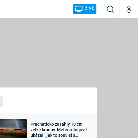
ŽIVĚ
Vyhledávání
Můj p
Prima+
ÁLKA
CNN Prima NEWS
Prima FRESH
Prima LIVING
LMY A
Prima Ženy
Prima LAJK
Prachaticko zasáhly 10 cm
osti
velké kroupy. Meteorologové
Sledujte nás
ukázali, jak to souvisí s