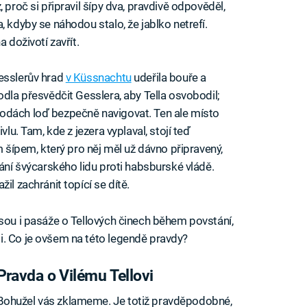
 proč si připravil šípy dva, pravdivě odpověděl,
, kdyby se náhodou stalo, že jablko netrefí.
 doživotí zavřít.
esslerův hrad
v Küssnachtu
udeřila bouře a
odla přesvědčit Gesslera, aby Tella osvobodil;
odách loď bezpečně navigovat. Ten ale místo
vlu. Tam, kde z jezera vyplaval, stojí teď
m šípem, který pro něj měl už dávno připravený,
tání švýcarského lidu proti habsburské vládě.
il zachránit topící se dítě.
jsou i pasáže o Tellových činech během povstání,
i. Co je ovšem na této legendě pravdy?
Pravda o Vilému Tellovi
Bohužel vás zklameme. Je totiž pravděpodobné,