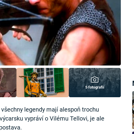
5 fotografií
 všechny legendy mají alespoň trochu
výcarsku vypráví o Vilému Tellovi, je ale
postava.