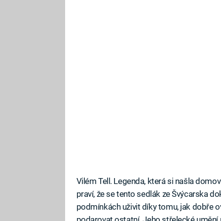
Vilém Tell. Legenda, která si našla dom
praví, že se tento sedlák ze Švýcarska d
podmínkách uživit díky tomu, jak dobře o
podarovat ostatní. Jeho střelecké umění 