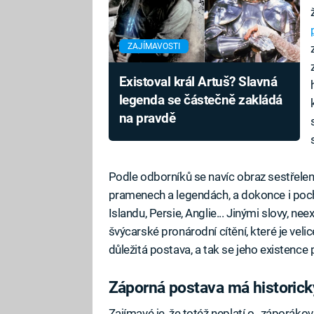
ZAJÍMAVOSTI
Existoval král Artuš? Slavná
legenda se částečně zakládá
na pravdě
Podle odborníků se navíc obraz sestřelení
pramenech a legendách, a dokonce i pochá
Islandu, Persie, Anglie... Jinými slovy, nee
švýcarské pronárodní cítění, které je velic
důležitá postava, a tak se jeho existence 
Záporná postava má historick
Zajímavé je, že totéž neplatí o „záporák