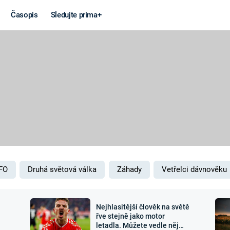
Časopis
Sledujte prima+
Věda a
Války
technika
STUDENÁ V
KORONAVIRUS
VÁLKA VE
VIETNAMU
VESMÍR
VÁLEČNÉ FI
MARS
SERIÁLY
FO
Druhá světová válka
Záhady
Vetřelci dávnověku
Nejhlasitější člověk na světě
Záhady a
Zajímav
řve stejně jako motor
letadla. Můžete vedle něj
konspirace