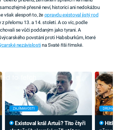
e samozřejmě přesně neví, historici ani nedokážou
me však alespoň to, že
opravdu existoval jistý rod
 z přelomu 13. a 14. století. A co víc, podle
hovali se vůči poddaným jako tyrani. A
 švýcarského povstání proti Habsburkům, které
ýcarské nezávislosti
na Svaté říši římské.
iled to fetch
ZAJÍMAVOSTI
DRUHÁ SVĚTOVÁ
Existoval král Artuš? Tito čtyři
Hitler kvůli válce zneužil i