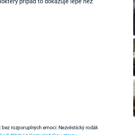
okterý případ to dokazuje lépe než
t bez rozporuplných emocí. Nezvěstický rodák