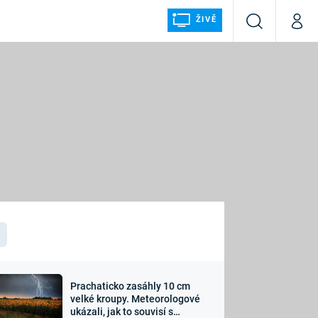
ŽIVĚ
Vyhledávání
Můj p
Prima+
ÁLKA
CNN Prima NEWS
Prima FRESH
Prima LIVING
LMY A
Prima Ženy
Prima LAJK
Prachaticko zasáhly 10 cm
osti
velké kroupy. Meteorologové
Sledujte nás
ukázali, jak to souvisí s