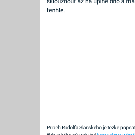
sklouznout až na úplné dno a mál
tenhle.
Příběh Rudolfa Slánského je těžké popsa