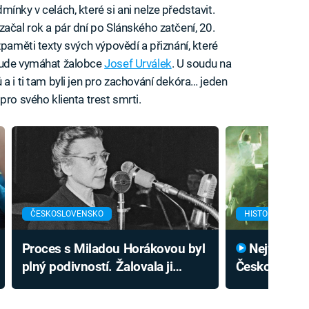
ínky v celách, které si ani nelze představit.
ačal rok a pár dní po Slánského zatčení, 20.
zpaměti texty svých výpovědí a přiznání, které
 bude vymáhat žalobce
Josef Urválek
. U soudu na
a i ti tam byli jen pro zachování dekóra… jeden
pro svého klienta trest smrti.
ČESKOSLOVENSKO
HISTORIE
Proces s Miladou Horákovou byl
Největší vězeňská vzpoura v
plný podivností. Žalovala ji
Českoslovens
nezkušená písařka
potlačení vra