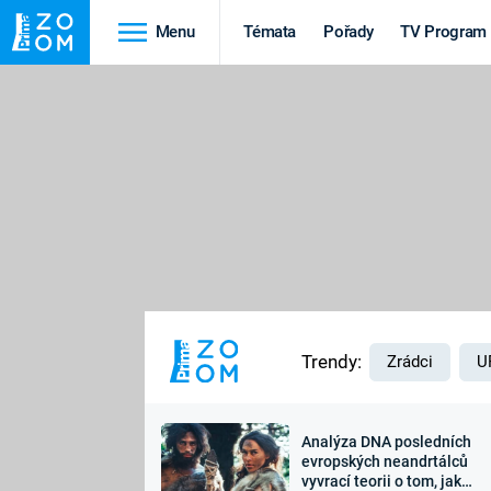
Menu
Témata
Pořady
TV Program
Cestování
Historie
HRADY A ZÁMKY
VIKINGOVÉ
HEDVÁBNÁ STEZKA
EPIDEMIE A
PANDEMIE
PŘÍRODA
STAROVĚKÝ EGYPT
Trendy:
Zrádci
U
Analýza DNA posledních
Druhá
Výročí
evropských neandrtálců
vyvrací teorii o tom, jak
světová válka