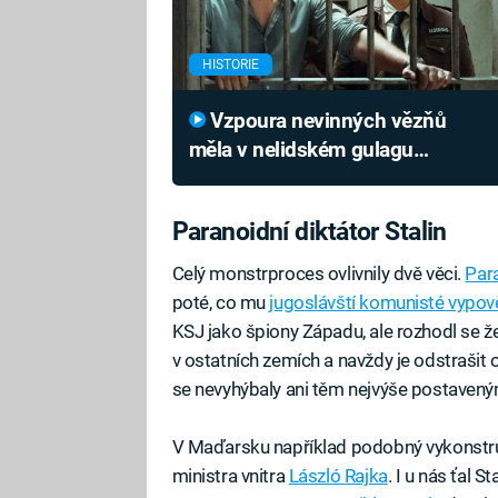
HISTORIE
Vzpoura nevinných vězňů
měla v nelidském gulagu
krvavou dohru. Doplatili na
fatální chybu
Paranoidní diktátor Stalin
Celý monstrproces ovlivnily dvě věci.
Para
poté, co mu
jugoslávští komunisté vypov
KSJ jako špiony Západu, ale rozhodl se ž
v ostatních zemích a navždy je odstrašit 
se nevyhýbaly ani těm nejvýše postaven
V Maďarsku například podobný vykonstru
ministra vnitra
László Rajka
. I u nás ťal 