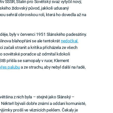
liv SSSR, Stalin pro Sovětský svaz vytyčil nový,
nského židovský původ, jakkoli udusaný
u sehrál obrovskou roli, která ho dovedla až na
ěje, byly v červenci 1951 Slánského padesátiny.
talinova blahopřání se ale tentokrát
nedočkal.
 začali stranit a kritika přicházela ze všech
pro sovětské poradce už odmítal kdokoli
StB přišla se samopaly v ruce; Klement
přes palubu
a ze strachu, aby nebyl další na řadě,
 většina z nich byla – stejně jako Slánský –
Někteří bývali dobře známí a oddaní komunisté,
výjimky prošli ve věznicích peklem. Čekaly je