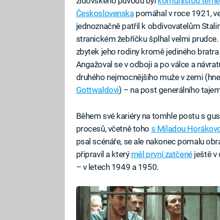
židovského původu byl
komunistou téměř
Československa
pomáhal v roce 1921, ve 
jednoznačně patřil k obdivovatelům Stalin
stranickém žebříčku šplhal velmi prudce
zbytek jeho rodiny kromě jediného bratra 
Angažoval se v odboji a po válce a návra
druhého nejmocnějšího muže v zemi (hn
Gottwaldovi
) – na post generálního taje
Během své kariéry na tomhle postu s gust
procesů, včetně toho
s Miladou Horákov
psal scénáře, se ale nakonec pomalu obrát
připravil a který
měl první zatčené
ještě v 
– v letech 1949 a 1950.