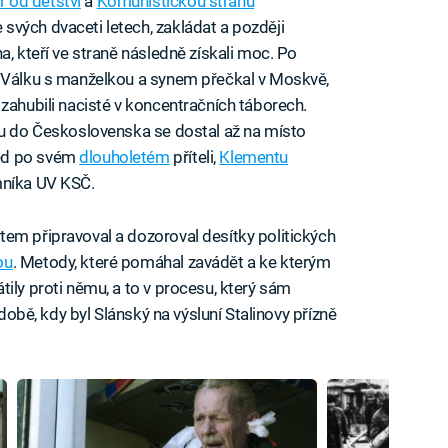
 od dětství
a
Komunistickou stranu
svých dvaceti letech, zakládat a později
a, kteří ve straně následně získali moc. Po
. Válku s manželkou a synem přečkal v Moskvě,
zahubili nacisté v koncentračních táborech.
tu do Československa se dostal až na místo
ed po svém
dlouholetém
příteli,
Klementu
mníka UV KSČ.
em připravoval a dozoroval desítky politických
ou
. Metody, které pomáhal zavádět a ke kterým
ily proti němu, a to v procesu, který sám
době, kdy byl Slánský na výsluní Stalinovy přízně