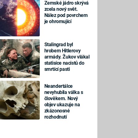
Zemské jádro skrývá
zcela nový svět.
Nález pod povrchem
je ohromující
Stalingrad byl
hrobem Hitlerovy
armády. Žukov vlákal
statisíce nacistů do
smrtící pasti
Neandertálce
nevyhubila válka s
člověkem. Nový
objev ukazuje na
zkázonosné
rozhodnutí