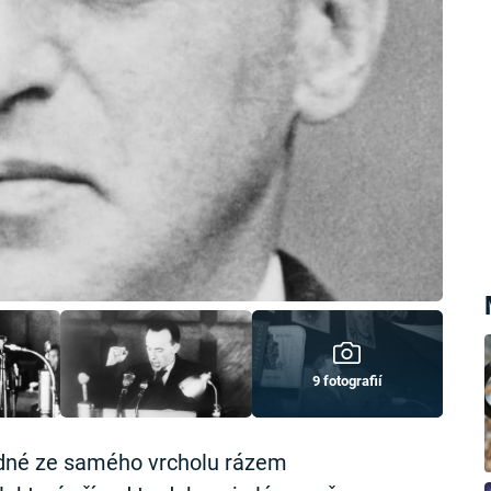
9 fotografií
nadné ze samého vrcholu rázem