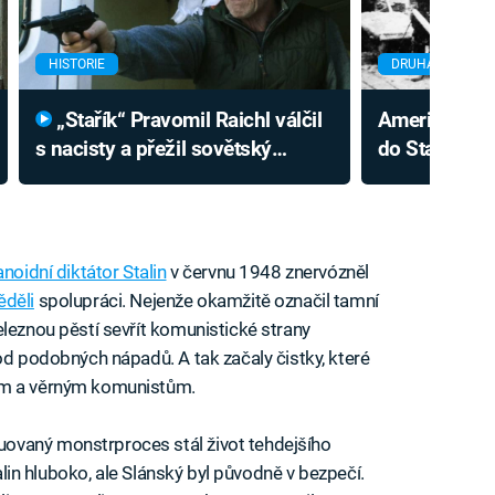
HISTORIE
DRUHÁ SVĚTOVÁ
„Stařík“ Pravomil Raichl válčil
Američané a 
s nacisty a přežil sovětský
do Stalinova
Gulag. Vytoužený atentát
lidí. Pokryte
nedokončil
smrti
noidní diktátor Stalin
v červnu 1948 znervózněl
ěděli
spolupráci. Nejenže okamžitě označil tamní
eleznou pěstí sevřít komunistické strany
od podobných nápadů. A tak začaly čistky, které
ým a věrným komunistům.
ovaný monstrproces stál život tehdejšího
Stalin hluboko, ale Slánský byl původně v bezpečí.