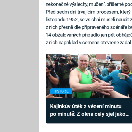
nekonečné výslechy, mučení, příšerné podm
Před sedm dní trvajícím procesem, který z
listopadu 1952, se všichni museli naučit 
z nich přesně dle připraveného scénáře
14 obžalovaných připadlo jen pět obhájců 
z nich například víceméně otevřeně žádal 
HISTORIE
Kajínkův útěk z vězení minutu
po minutě: Z okna cely sjel jako
na lanovce, vězeňská služba
udělala řadu chyb