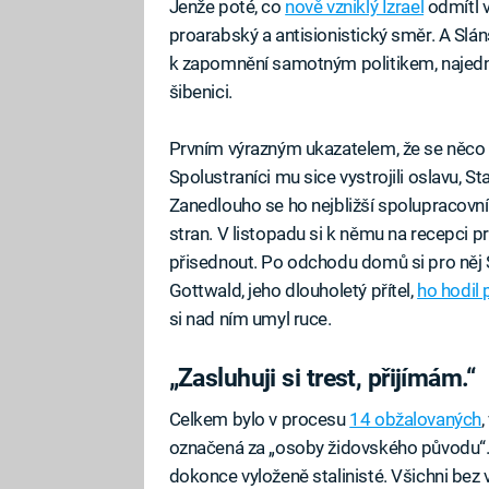
Jenže poté, co
nově vzniklý Izrael
odmítl v
proarabský a antisionistický směr. A Slá
k zapomnění samotným politikem, najedno
šibenici.
Prvním výrazným ukazatelem, že se něco d
Spolustraníci mu sice vystrojili oslavu, S
Zanedlouho se ho nejbližší spolupracovníci
stran. V listopadu si k němu na recepci 
přisednout. Po odchodu domů si pro něj 
Gottwald, jeho dlouholetý přítel,
ho hodil 
si nad ním umyl ruce.
„Zasluhuji si trest, přijímám.“
Celkem bylo v procesu
14 obžalovaných
,
označená za „osoby židovského původu“. 
dokonce vyloženě stalinisté. Všichni bez 