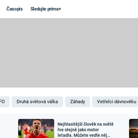
Časopis
Sledujte prima+
Věda a
Války
technika
STUDENÁ V
KORONAVIRUS
VÁLKA VE
VIETNAMU
VESMÍR
VÁLEČNÉ FI
MARS
SERIÁLY
FO
Druhá světová válka
Záhady
Vetřelci dávnověku
Nejhlasitější člověk na světě
Záhady a
Zajímav
řve stejně jako motor
letadla. Můžete vedle něj
konspirace