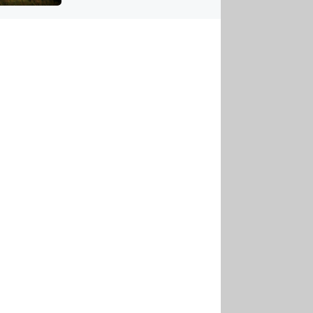
US
tornádem
RSUS
ZE A